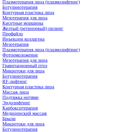
Плазмотерапия лица (плазмолифтинг)
Ботулинотерапия
Контурная пластика лица
Мезотерапия для лица
Кисетные морщины
Желтый (ретиноевый) пилинг
Профайло
Инъекции коллагена
Мезотерапия
Плазмотерапия лица (плазмолифтинг)
Фотоомоложение
Мезотерапия для лица
Гравитационный птоз
Микротоки для лица
Ботулинотерапия
RF-лифтинг
Контурная пластика лица
Массаж лица
Подтяжка нитями
Эндолифтинг
Карбокситерапия
Медицинский массаж
Брыли
Микротоки для лица
Ботулинотерапия