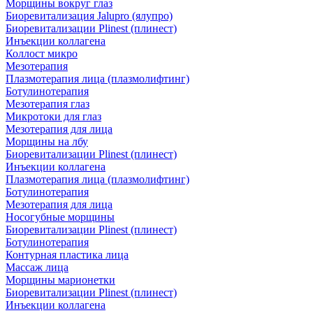
Морщины вокруг глаз
Биоревитализация Jalupro (ялупро)
Биоревитализации Plinest (плинест)
Инъекции коллагена
Коллост микро
Мезотерапия
Плазмотерапия лица (плазмолифтинг)
Ботулинотерапия
Мезотерапия глаз
Микротоки для глаз
Мезотерапия для лица
Морщины на лбу
Биоревитализации Plinest (плинест)
Инъекции коллагена
Плазмотерапия лица (плазмолифтинг)
Ботулинотерапия
Мезотерапия для лица
Носогубные морщины
Биоревитализации Plinest (плинест)
Ботулинотерапия
Контурная пластика лица
Массаж лица
Морщины марионетки
Биоревитализации Plinest (плинест)
Инъекции коллагена