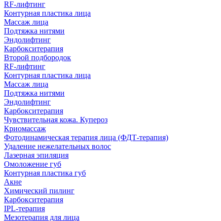
RF-лифтинг
Контурная пластика лица
Массаж лица
Подтяжка нитями
Эндолифтинг
Карбокситерапия
Второй подбородок
RF-лифтинг
Контурная пластика лица
Массаж лица
Подтяжка нитями
Эндолифтинг
Карбокситерапия
Чувствительная кожа. Купероз
Криомассаж
Фотодинамическая терапия лица (ФДТ-терапия)
Удаление нежелательных волос
Лазерная эпиляция
Омоложение губ
Контурная пластика губ
Акне
Химический пилинг
Карбокситерапия
IPL‑терапия
Мезотерапия для лица