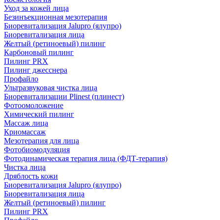
Уход за кожей лица
Безинъекционная мезотерапия
Биоревитализация Jalupro (ялупро)
Биоревитализация лица
Желтый (ретиноевый) пилинг
Карбоновый пилинг
Пилинг PRX
Пилинг джесснера
Профайло
Ультразвуковая чистка лица
Биоревитализации Plinest (плинест)
Фотоомоложение
Химический пилинг
Массаж лица
Криомассаж
Мезотерапия для лица
Фотобиомодуляция
Фотодинамическая терапия лица (ФДТ-терапия)
Чистка лица
Дряблость кожи
Биоревитализация Jalupro (ялупро)
Биоревитализация лица
Желтый (ретиноевый) пилинг
Пилинг PRX