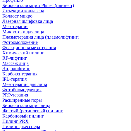
Профайло
Биоревитализации Plinest (плинест)
Инъекции коллагена
Коллост микро
Лазерная шлифовка лица
Мезотерапия
Микротоки для лица
Плазмотерапия лица (плазмолифтинг)
Фотоомоложение
Фракционная мезотерапия
Химический пилинг
RF-лифтинг
Массаж лица
Эндолифтинг
Карбокситерапия
IPL‑терапия
Мезотерапия для лица
Фотобиомодуляция
PRP-терапия
Расширенные поры
Биоревитализация лица
Желтый (ретиноевый) пилинг
Карбоновый пилинг
Пилинг PRX
Пилинг джесснера