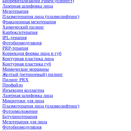
Биоревитализации Plinest (плинест)
Лазерная шлифовка лица
Мезотерапия
Плазмотерапия лица (плазмолифтинг)
Фракционная мезотерапия
Химический пилинг
Карбокситерапия
IPL‑терапия
Фотобиомодуляция
PRP-терапия
Коррекция формы лица и губ
Контурная пластика лица
Контурная пластика губ
Мимические морщины
Желтый (ретиноевый) пилинг
Пилинг PRX
Профайло
Инъекции коллагена
Лазерная шлифовка лица
Микротоки для лица
Плазмотерапия лица (плазмолифтинг)
Фотоомоложение
Ботулинотерапия
Мезотерапия для лица
Фотобиомодуляция