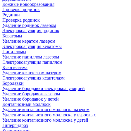
Кожные новообразования
Проверка родинок
Родинки
Проверка родинок
Удаление родинок лазером
Электрокоагуляция родинок
Кератомы
Удаление кератом лазером
Электрокоагуляция кератомы
Папилломы
Удаление папиллом лазером
Электрокоагуляция папиллом
Ксантелазма
Удаление ксантелазм лазером
Электрокоагуляция ксантелазм
Бородавки
Удаление бородавки электрокоагуляцией
Удаление бородавок лазером
Удаление бородавок у детей
Контагиозный моллюск
Удаление контагиозного моллюска лазером
Удаление контагиозного моллюска у взрослых
Удаление контагиозного моллюска у детей
Гипергидроз
Косметология