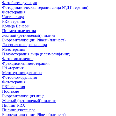
Фотобиомодуляция
Фотодинамическая терапия лица (ФДТ-терапия)
Фототерапия
Чистка лица
PRP-терапия
Кольца Венеры
Пигментные пятна
Желтый (ретиноевый) пилинг
Биоревитализации Plinest (плинест)
Лазерная шлифовка лица
Мезотерапия
Плазмотерапия лица (плазмолифтинг)
Фотоомоложение
Фракционная мезотерапия
IPL‑терапия
Мезотерапия для лица
Фотобиомодуляция
Фототерапия
PRP-терапия
Постакне
Биоревитализация лица
Желтый (ретиноевый) пилинг
Пилинг PRX
Пилинг джесснера
Биоревитализации Plinest (плинест)