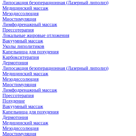
Липосакция безоперационная (Лазерный липолиз)
Медицинский массаж
Мезодиссолюция
Миостимуляция
Лимфодренажный массаж
Прессотерапия
Локальные жировые отложения
Вакуумный массаж
Уколы липолитиков
Капельница для похудения
Карбокситерапия
Дермотония
Липосакция безоперационная (Лазерный липолиз)
Медицинский массаж
Мезодиссолюция
Миостимуляция
Лимфодренажный массаж
Прессотерапия
Похудение
Вакуумный массаж
Капельница для похудения
Дермотония
Медицинский массаж
Мезодиссолюция
Миостимуляция