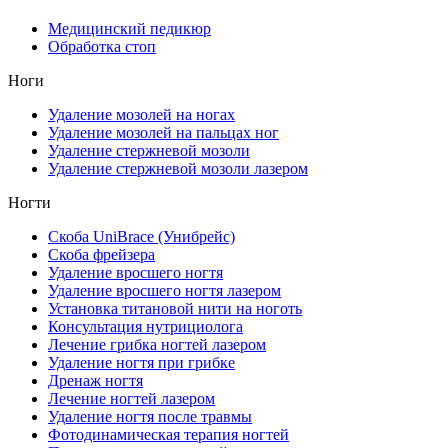
Медицинский педикюр
Обработка стоп
Ноги
Удаление мозолей на ногах
Удаление мозолей на пальцах ног
Удаление стержневой мозоли
Удаление стержневой мозоли лазером
Ногти
Скоба UniBrace (Унибрейс)
Скоба фрейзера
Удаление вросшего ногтя
Удаление вросшего ногтя лазером
Установка титановой нити на ноготь
Консультация нутрициолога
Лечение грибка ногтей лазером
Удаление ногтя при грибке
Дренаж ногтя
Лечение ногтей лазером
Удаление ногтя после травмы
Фотодинамическая терапия ногтей