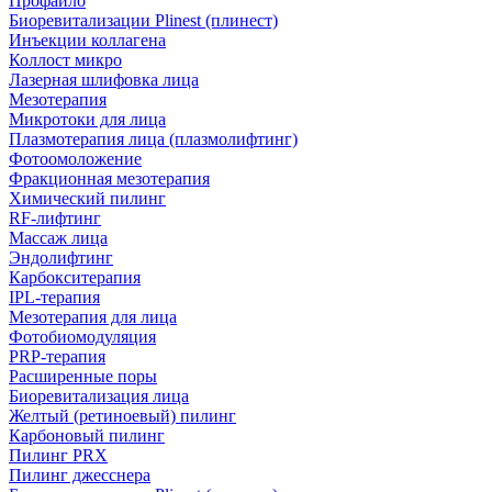
Профайло
Биоревитализации Plinest (плинест)
Инъекции коллагена
Коллост микро
Лазерная шлифовка лица
Мезотерапия
Микротоки для лица
Плазмотерапия лица (плазмолифтинг)
Фотоомоложение
Фракционная мезотерапия
Химический пилинг
RF-лифтинг
Массаж лица
Эндолифтинг
Карбокситерапия
IPL‑терапия
Мезотерапия для лица
Фотобиомодуляция
PRP-терапия
Расширенные поры
Биоревитализация лица
Желтый (ретиноевый) пилинг
Карбоновый пилинг
Пилинг PRX
Пилинг джесснера