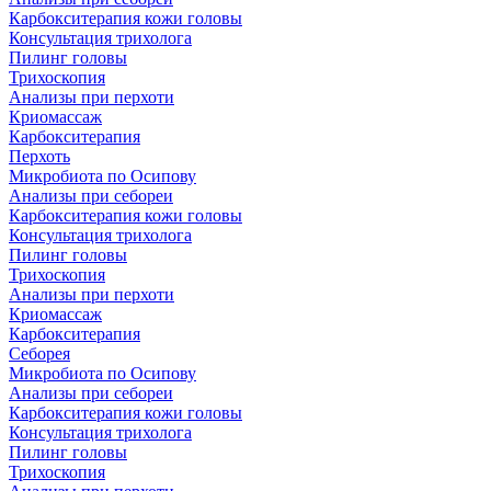
Карбокситерапия кожи головы
Консультация трихолога
Пилинг головы
Трихоскопия
Анализы при перхоти
Криомассаж
Карбокситерапия
Перхоть
Микробиота по Осипову
Анализы при себореи
Карбокситерапия кожи головы
Консультация трихолога
Пилинг головы
Трихоскопия
Анализы при перхоти
Криомассаж
Карбокситерапия
Себорея
Микробиота по Осипову
Анализы при себореи
Карбокситерапия кожи головы
Консультация трихолога
Пилинг головы
Трихоскопия