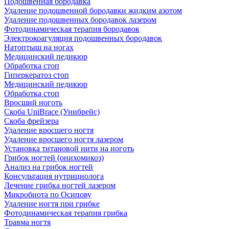
Подошвенная бородавка
Удаление подошвенной бородавки жидким азотом
Удаление подошвенных бородавок лазером
Фотодинамическая терапия бородавок
Электрокоагуляция подошвенных бородавок
Натоптыш на ногах
Медицинский педикюр
Обработка стоп
Гиперкератоз стоп
Медицинский педикюр
Обработка стоп
Вросший ноготь
Скоба UniBrace (Унибрейс)
Скоба фрейзера
Удаление вросшего ногтя
Удаление вросшего ногтя лазером
Установка титановой нити на ноготь
Грибок ногтей (онихомикоз)
Анализ на грибок ногтей
Консультация нутрициолога
Лечение грибка ногтей лазером
Микробиота по Осипову
Удаление ногтя при грибке
Фотодинамическая терапия грибка
Травма ногтя