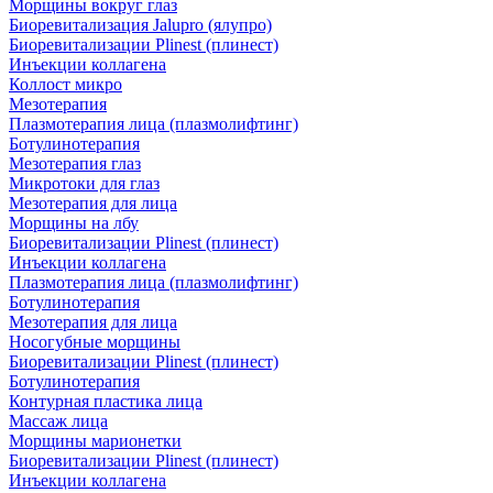
Морщины вокруг глаз
Биоревитализация Jalupro (ялупро)
Биоревитализации Plinest (плинест)
Инъекции коллагена
Коллост микро
Мезотерапия
Плазмотерапия лица (плазмолифтинг)
Ботулинотерапия
Мезотерапия глаз
Микротоки для глаз
Мезотерапия для лица
Морщины на лбу
Биоревитализации Plinest (плинест)
Инъекции коллагена
Плазмотерапия лица (плазмолифтинг)
Ботулинотерапия
Мезотерапия для лица
Носогубные морщины
Биоревитализации Plinest (плинест)
Ботулинотерапия
Контурная пластика лица
Массаж лица
Морщины марионетки
Биоревитализации Plinest (плинест)
Инъекции коллагена