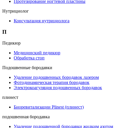
Протезирование ногтевой пластины
Нутрициолог
Консультация нутрициолога
П
Педикюр
Медицинский педикюр
Обработка стоп
Подошвенные бородавки
Удаление подошвенных бородавок лазером
Фотодинамическая терапия бородавок
Электрокоагуляция подошвенных бородавок
плинест
Биоревитализации Plinest (плинест)
подошвенная бородавка
Удаление подошвенной бородавки жидким азотом