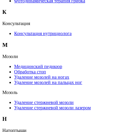
Фотодинамическая терапия грибка
К
Консультация
Консультация нутрициолога
М
Мозоли
Медицинский педикюр
Обработка стоп
Удаление мозолей на ногах
Удаление мозолей на пальцах ног
Мозоль
Удаление стержневой мозоли
Удаление стержневой мозоли лазером
Н
Натоптыши