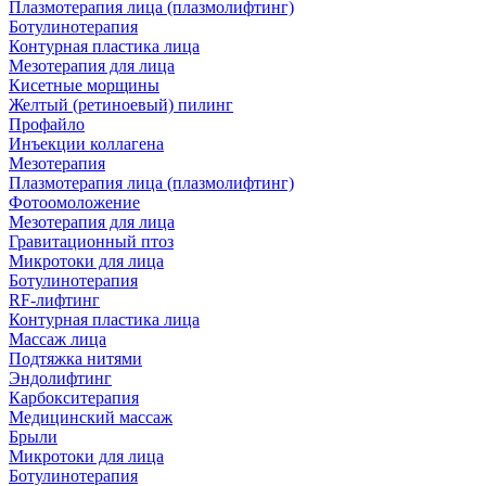
Плазмотерапия лица (плазмолифтинг)
Ботулинотерапия
Контурная пластика лица
Мезотерапия для лица
Кисетные морщины
Желтый (ретиноевый) пилинг
Профайло
Инъекции коллагена
Мезотерапия
Плазмотерапия лица (плазмолифтинг)
Фотоомоложение
Мезотерапия для лица
Гравитационный птоз
Микротоки для лица
Ботулинотерапия
RF-лифтинг
Контурная пластика лица
Массаж лица
Подтяжка нитями
Эндолифтинг
Карбокситерапия
Медицинский массаж
Брыли
Микротоки для лица
Ботулинотерапия