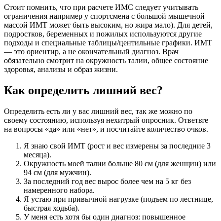
Стоит помнить, что при расчете ИМС следует учитывать
ограничения например у спортсмена с большой мышечной
массой ИМТ может быть высоким, но жира мало). Для детей,
подростков, беременных и пожилых используются другие
подходы и специальные таблицы/центильные графики. ИМТ
— это ориентир, а не окончательный диагноз. Врач
обязательно смотрит на окружность талии, общее состояние
здоровья, анализы и образ жизни.
Как определить лишний вес?
Определить есть ли у вас лишний вес, так же можно по
своему состоянию, используя нехитрый опросник. Ответьте
на вопросы «да» или «нет», и посчитайте количество очков.
Я знаю свой ИМТ (рост и вес измерены за последние 3
месяца).
Окружность моей талии больше 80 см (для женщин) или
94 см (для мужчин).
За последний год вес вырос более чем на 5 кг без
намеренного набора.
Я устаю при привычной нагрузке (подъем по лестнице,
быстрая ходьба).
У меня есть хотя бы один диагноз: повышенное