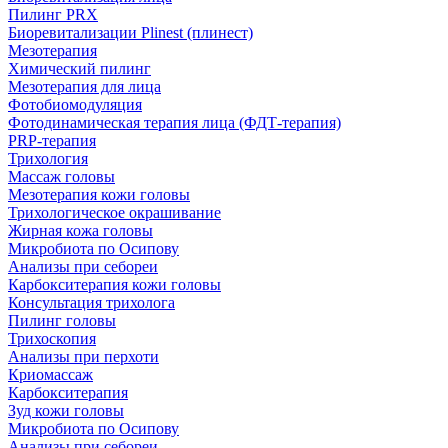
Пилинг PRX
Биоревитализации Plinest (плинест)
Мезотерапия
Химический пилинг
Мезотерапия для лица
Фотобиомодуляция
Фотодинамическая терапия лица (ФДТ-терапия)
PRP-терапия
Трихология
Массаж головы
Мезотерапия кожи головы
Трихологическое окрашивание
Жирная кожа головы
Микробиота по Осипову
Анализы при себореи
Карбокситерапия кожи головы
Консультация трихолога
Пилинг головы
Трихоскопия
Анализы при перхоти
Криомассаж
Карбокситерапия
Зуд кожи головы
Микробиота по Осипову
Анализы при себореи