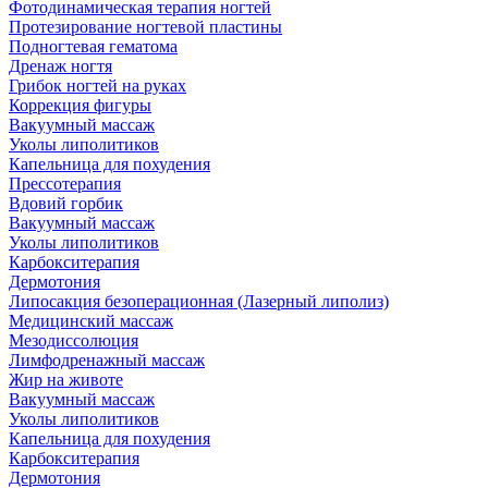
Фотодинамическая терапия ногтей
Протезирование ногтевой пластины
Подногтевая гематома
Дренаж ногтя
Грибок ногтей на руках
Коррекция фигуры
Вакуумный массаж
Уколы липолитиков
Капельница для похудения
Прессотерапия
Вдовий горбик
Вакуумный массаж
Уколы липолитиков
Карбокситерапия
Дермотония
Липосакция безоперационная (Лазерный липолиз)
Медицинский массаж
Мезодиссолюция
Лимфодренажный массаж
Жир на животе
Вакуумный массаж
Уколы липолитиков
Капельница для похудения
Карбокситерапия
Дермотония