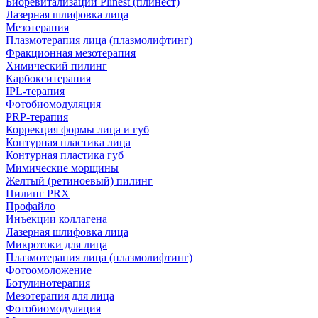
Биоревитализации Plinest (плинест)
Лазерная шлифовка лица
Мезотерапия
Плазмотерапия лица (плазмолифтинг)
Фракционная мезотерапия
Химический пилинг
Карбокситерапия
IPL‑терапия
Фотобиомодуляция
PRP-терапия
Коррекция формы лица и губ
Контурная пластика лица
Контурная пластика губ
Мимические морщины
Желтый (ретиноевый) пилинг
Пилинг PRX
Профайло
Инъекции коллагена
Лазерная шлифовка лица
Микротоки для лица
Плазмотерапия лица (плазмолифтинг)
Фотоомоложение
Ботулинотерапия
Мезотерапия для лица
Фотобиомодуляция