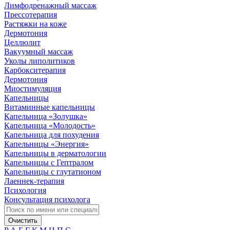
Лимфодренажный массаж
Прессотерапия
Растяжки на коже
Дермотония
Целлюлит
Вакуумный массаж
Уколы липолитиков
Карбокситерапия
Дермотония
Миостимуляция
Капельницы
Витаминные капельницы
Капельница «Золушка»
Капельница «Молодость»
Капельница для похудения
Капельницы «Энергия»
Капельницы в дерматологии
Капельницы с Гептралом
Капельницы с глутатионом
Лаеннек-терапия
Психология
Консультация психолога
Очистить