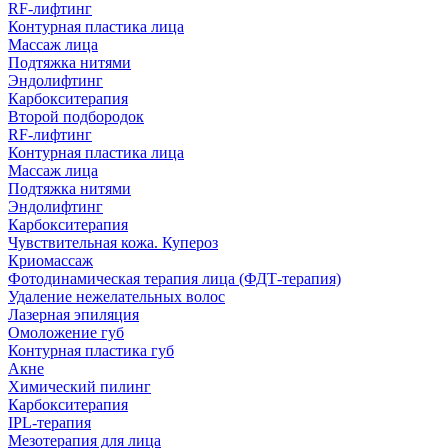
RF-лифтинг
Контурная пластика лица
Массаж лица
Подтяжка нитями
Эндолифтинг
Карбокситерапия
Второй подбородок
RF-лифтинг
Контурная пластика лица
Массаж лица
Подтяжка нитями
Эндолифтинг
Карбокситерапия
Чувствительная кожа. Купероз
Криомассаж
Фотодинамическая терапия лица (ФДТ-терапия)
Удаление нежелательных волос
Лазерная эпиляция
Омоложение губ
Контурная пластика губ
Акне
Химический пилинг
Карбокситерапия
IPL‑терапия
Мезотерапия для лица