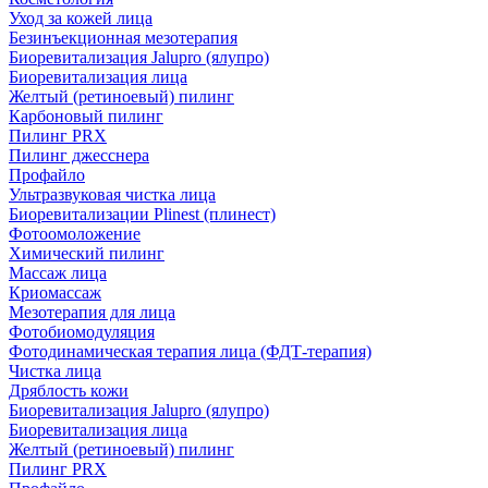
Уход за кожей лица
Безинъекционная мезотерапия
Биоревитализация Jalupro (ялупро)
Биоревитализация лица
Желтый (ретиноевый) пилинг
Карбоновый пилинг
Пилинг PRX
Пилинг джесснера
Профайло
Ультразвуковая чистка лица
Биоревитализации Plinest (плинест)
Фотоомоложение
Химический пилинг
Массаж лица
Криомассаж
Мезотерапия для лица
Фотобиомодуляция
Фотодинамическая терапия лица (ФДТ-терапия)
Чистка лица
Дряблость кожи
Биоревитализация Jalupro (ялупро)
Биоревитализация лица
Желтый (ретиноевый) пилинг
Пилинг PRX