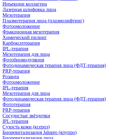
Инъекции коллагена
Лазерная шлифовка лица
Мезотерапия
Плазмотерапия лица (плазмолифтинг)
Фотоомоложение
Фракционная мезотерапия
Химический пилинг
Карбокситерапия
IPL‑терапия
Мезотерапия для лица
Фотобиомодуляция
Фотодинамическая терапия лица (ФДТ-терапия)
PRP-терапия
Розацеа
Фотоомоложение
IPL‑терапия
Мезотерапия для лица
Фотодинамическая терапия лица (ФДТ-терапия)
Фототерапия
PRP-терапия
Сосудистые звёздочки
IPL‑терапия
Сухость кожи (ксероз)
Биоревитализация Jalupro (ялупро)
Биоревитализация лица