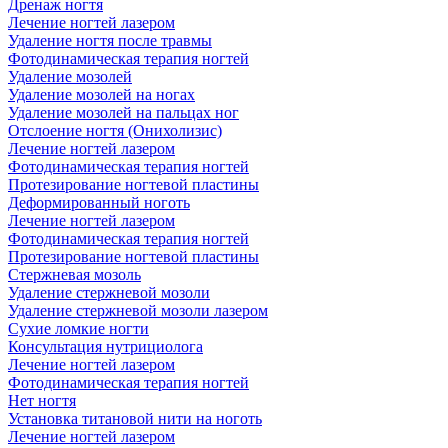
Дренаж ногтя
Лечение ногтей лазером
Удаление ногтя после травмы
Фотодинамическая терапия ногтей
Удаление мозолей
Удаление мозолей на ногах
Удаление мозолей на пальцах ног
Отслоение ногтя (Онихолизис)
Лечение ногтей лазером
Фотодинамическая терапия ногтей
Протезирование ногтевой пластины
Деформированный ноготь
Лечение ногтей лазером
Фотодинамическая терапия ногтей
Протезирование ногтевой пластины
Стержневая мозоль
Удаление стержневой мозоли
Удаление стержневой мозоли лазером
Сухие ломкие ногти
Консультация нутрициолога
Лечение ногтей лазером
Фотодинамическая терапия ногтей
Нет ногтя
Установка титановой нити на ноготь
Лечение ногтей лазером