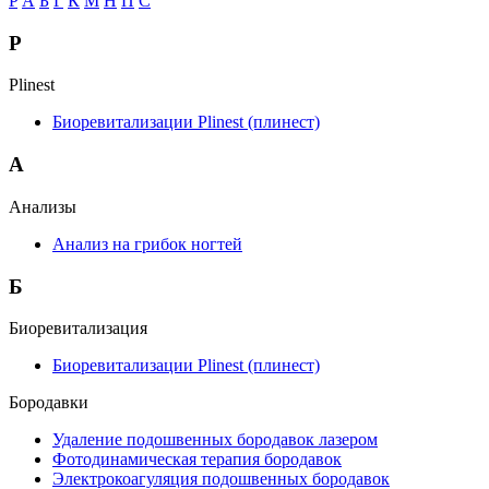
P
А
Б
Г
К
М
Н
П
С
P
Plinest
Биоревитализации Plinest (плинест)
А
Анализы
Анализ на грибок ногтей
Б
Биоревитализация
Биоревитализации Plinest (плинест)
Бородавки
Удаление подошвенных бородавок лазером
Фотодинамическая терапия бородавок
Электрокоагуляция подошвенных бородавок