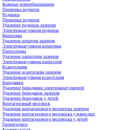
Кожные новообразования
Проверка родинок
Родинки
Проверка родинок
Удаление родинок лазером
Электрокоагуляция родинок
Кератомы
Удаление кератом лазером
Электрокоагуляция кератомы
Папилломы
Удаление папиллом лазером
Электрокоагуляция папиллом
Ксантелазма
Удаление ксантелазм лазером
Электрокоагуляция ксантелазм
Бородавки
Удаление бородавки электрокоагуляцией
Удаление бородавок лазером
Удаление бородавок у детей
Контагиозный моллюск
Удаление контагиозного моллюска лазером
Удаление контагиозного моллюска у взрослых
Удаление контагиозного моллюска у детей
Гипергидроз
Косметология