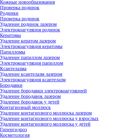
Кожные новообразования
Проверка родинок
Родинки
Проверка родинок
Удаление родинок лазером
Электрокоагуляция родинок
Кератомы
Удаление кератом лазером
Электрокоагуляция кератомы
Папилломы
Удаление папиллом лазером
Электрокоагуляция папиллом
Ксантелазма
Удаление ксантелазм лазером
Электрокоагуляция ксантелазм
Бородавки
Удаление бородавки электрокоагуляцией
Удаление бородавок лазером
Удаление бородавок у детей
Контагиозный моллюск
Удаление контагиозного моллюска лазером
Удаление контагиозного моллюска у взрослых
Удаление контагиозного моллюска у детей
Гипергидроз
Косметология