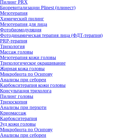
Пилинг PRX
Биоревитализации Plinest (плинест)
Мезотерапия
Химический пилинг
Мезотерапия для лица
Фотобиомодуляция
Фотодинамическая терапия лица (ФДТ-терапия)
PRP-терапия
Трихология
Массаж головы
Мезотерапия кожи головы
Трихологическое окрашивание
Жирная кожа головы
Микробиота по Осипову
Анализы при себореи
Карбокситерапия кожи головы
Консультация трихолога
Пилинг головы
Трихоскопия
Анализы при перхоти
Криомассаж
Карбокситерапия
Зуд кожи головы
Микробиота по Осипову
Анализы при себореи