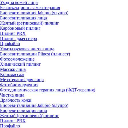
Уход за кожей лица
Безинъекционная мезотерапия
Биоревитализация Jalupro (ялупро)
Биоревитализация лица
Желтый (ретиноевый) пилинг
Карбоновый пилинг
Пилинг PRX
Пилинг джесснера
Профайло
Ультразвуковая чистка лица
Биоревитализации Plinest (плинест)
Фотоомоложение
Химический пилинг
Массаж лица
Криомассаж
Мезотерапия для лица
Фотобиомодуляция
Фотодинамическая терапия лица (ФДТ-терапия)
Чистка лица
Дряблость кожи
Биоревитализация Jalupro (ялупро)
Биоревитализация лица
Желтый (ретиноевый) пилинг
Пилинг PRX
Профайло