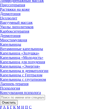
Лимфодренажный массаж
Прессотерапия
Растяжки на коже
Дермотония
Целлюлит
Вакуумный массаж
Уколы липолитиков
Карбокситерапия
Дермотония
Миостимуляция
Капельницы
Витаминные капельницы
Капельница «Золушка»
Капельница «Молодость»
Капельница для похудения
Капельницы «Энергия»
Капельницы в дерматологии
Капельницы с Гептралом
Капельницы с глутатионом
Лаеннек-терапия
Психология
Консультация психолога
Очистить
P
А
Б
Г
К
М
Н
П
С