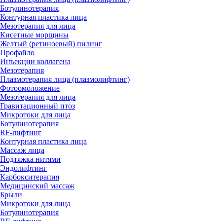
Ботулинотерапия
Контурная пластика лица
Мезотерапия для лица
Кисетные морщины
Желтый (ретиноевый) пилинг
Профайло
Инъекции коллагена
Мезотерапия
Плазмотерапия лица (плазмолифтинг)
Фотоомоложение
Мезотерапия для лица
Гравитационный птоз
Микротоки для лица
Ботулинотерапия
RF-лифтинг
Контурная пластика лица
Массаж лица
Подтяжка нитями
Эндолифтинг
Карбокситерапия
Медицинский массаж
Брыли
Микротоки для лица
Ботулинотерапия