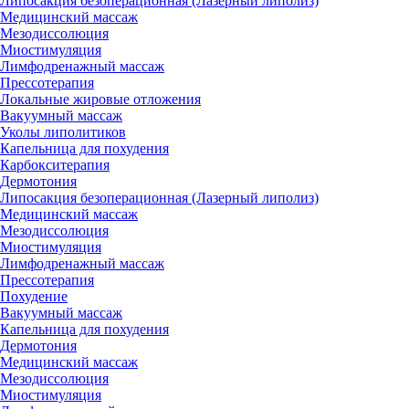
Липосакция безоперационная (Лазерный липолиз)
Медицинский массаж
Мезодиссолюция
Миостимуляция
Лимфодренажный массаж
Прессотерапия
Локальные жировые отложения
Вакуумный массаж
Уколы липолитиков
Капельница для похудения
Карбокситерапия
Дермотония
Липосакция безоперационная (Лазерный липолиз)
Медицинский массаж
Мезодиссолюция
Миостимуляция
Лимфодренажный массаж
Прессотерапия
Похудение
Вакуумный массаж
Капельница для похудения
Дермотония
Медицинский массаж
Мезодиссолюция
Миостимуляция