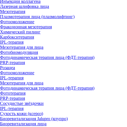
Инъекции коллагена
Лазерная шлифовка лица
Мезотерапия
Плазмотерапия лица (плазмолифтинг)
Фотоомоложение
Фракционная мезотерапия
Химический пилинг
Карбокситерапия
IPL‑терапия
Мезотерапия для лица
Фотобиомодуляция
Фотодинамическая терапия лица (ФДТ-терапия)
PRP-терапия
Розацеа
Фотоомоложение
IPL‑терапия
Мезотерапия для лица
Фотодинамическая терапия лица (ФДТ-терапия)
Фототерапия
PRP-терапия
Сосудистые звёздочки
IPL‑терапия
Сухость кожи (ксероз)
Биоревитализация Jalupro (ялупро)
Биоревитализация лица