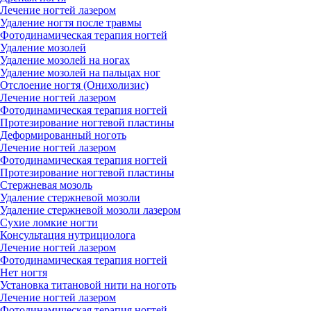
Лечение ногтей лазером
Удаление ногтя после травмы
Фотодинамическая терапия ногтей
Удаление мозолей
Удаление мозолей на ногах
Удаление мозолей на пальцах ног
Отслоение ногтя (Онихолизис)
Лечение ногтей лазером
Фотодинамическая терапия ногтей
Протезирование ногтевой пластины
Деформированный ноготь
Лечение ногтей лазером
Фотодинамическая терапия ногтей
Протезирование ногтевой пластины
Стержневая мозоль
Удаление стержневой мозоли
Удаление стержневой мозоли лазером
Сухие ломкие ногти
Консультация нутрициолога
Лечение ногтей лазером
Фотодинамическая терапия ногтей
Нет ногтя
Установка титановой нити на ноготь
Лечение ногтей лазером
Фотодинамическая терапия ногтей