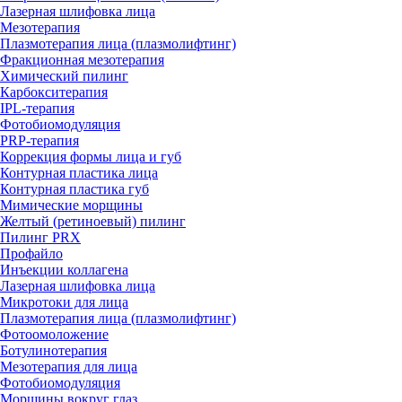
Лазерная шлифовка лица
Мезотерапия
Плазмотерапия лица (плазмолифтинг)
Фракционная мезотерапия
Химический пилинг
Карбокситерапия
IPL‑терапия
Фотобиомодуляция
PRP-терапия
Коррекция формы лица и губ
Контурная пластика лица
Контурная пластика губ
Мимические морщины
Желтый (ретиноевый) пилинг
Пилинг PRX
Профайло
Инъекции коллагена
Лазерная шлифовка лица
Микротоки для лица
Плазмотерапия лица (плазмолифтинг)
Фотоомоложение
Ботулинотерапия
Мезотерапия для лица
Фотобиомодуляция
Морщины вокруг глаз