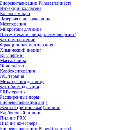
Биоревитализации Plinest (плинест)
Инъекции коллагена
Коллост микро
Лазерная шлифовка лица
Мезотерапия
Микротоки для лица
Плазмотерапия лица (плазмолифтинг)
Фотоомоложение
Фракционная мезотерапия
Химический пилинг
RF-лифтинг
Массаж лица
Эндолифтинг
Карбокситерапия
IPL‑терапия
Мезотерапия для лица
Фотобиомодуляция
PRP-терапия
Расширенные поры
Биоревитализация лица
Желтый (ретиноевый) пилинг
Карбоновый пилинг
Пилинг PRX
Пилинг джесснера
Биоревитализации Plinest (плинест)