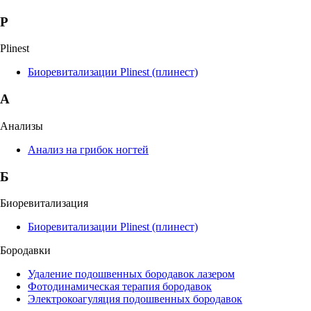
P
Plinest
Биоревитализации Plinest (плинест)
А
Анализы
Анализ на грибок ногтей
Б
Биоревитализация
Биоревитализации Plinest (плинест)
Бородавки
Удаление подошвенных бородавок лазером
Фотодинамическая терапия бородавок
Электрокоагуляция подошвенных бородавок