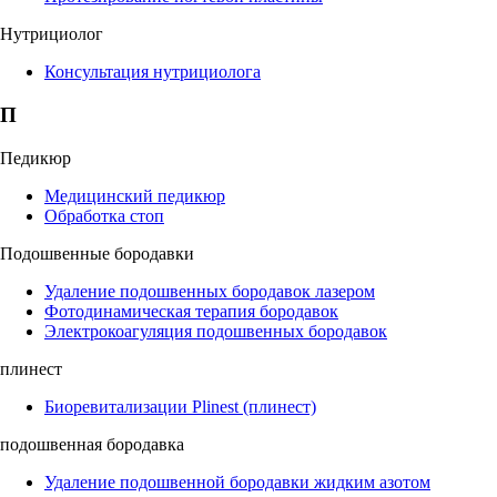
Нутрициолог
Консультация нутрициолога
П
Педикюр
Медицинский педикюр
Обработка стоп
Подошвенные бородавки
Удаление подошвенных бородавок лазером
Фотодинамическая терапия бородавок
Электрокоагуляция подошвенных бородавок
плинест
Биоревитализации Plinest (плинест)
подошвенная бородавка
Удаление подошвенной бородавки жидким азотом