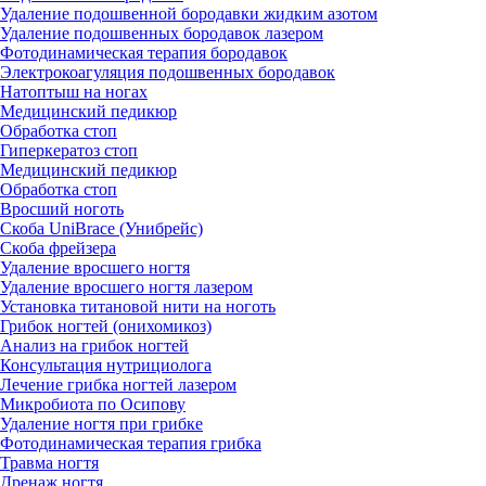
Удаление подошвенной бородавки жидким азотом
Удаление подошвенных бородавок лазером
Фотодинамическая терапия бородавок
Электрокоагуляция подошвенных бородавок
Натоптыш на ногах
Медицинский педикюр
Обработка стоп
Гиперкератоз стоп
Медицинский педикюр
Обработка стоп
Вросший ноготь
Скоба UniBrace (Унибрейс)
Скоба фрейзера
Удаление вросшего ногтя
Удаление вросшего ногтя лазером
Установка титановой нити на ноготь
Грибок ногтей (онихомикоз)
Анализ на грибок ногтей
Консультация нутрициолога
Лечение грибка ногтей лазером
Микробиота по Осипову
Удаление ногтя при грибке
Фотодинамическая терапия грибка
Травма ногтя
Дренаж ногтя