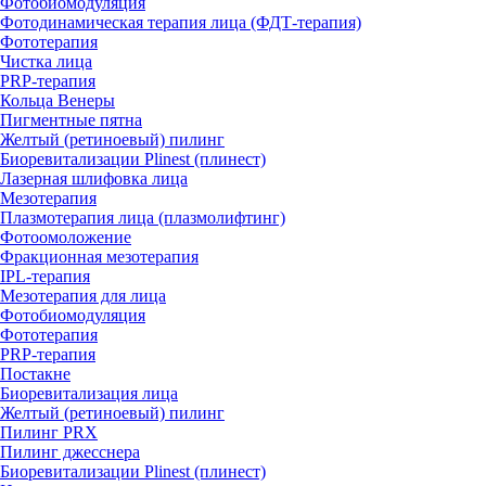
Фотобиомодуляция
Фотодинамическая терапия лица (ФДТ-терапия)
Фототерапия
Чистка лица
PRP-терапия
Кольца Венеры
Пигментные пятна
Желтый (ретиноевый) пилинг
Биоревитализации Plinest (плинест)
Лазерная шлифовка лица
Мезотерапия
Плазмотерапия лица (плазмолифтинг)
Фотоомоложение
Фракционная мезотерапия
IPL‑терапия
Мезотерапия для лица
Фотобиомодуляция
Фототерапия
PRP-терапия
Постакне
Биоревитализация лица
Желтый (ретиноевый) пилинг
Пилинг PRX
Пилинг джесснера
Биоревитализации Plinest (плинест)