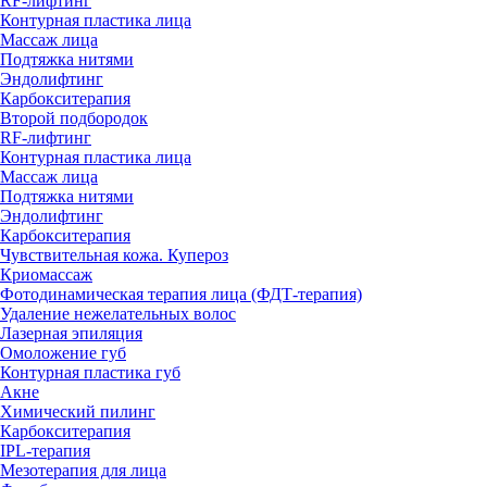
RF-лифтинг
Контурная пластика лица
Массаж лица
Подтяжка нитями
Эндолифтинг
Карбокситерапия
Второй подбородок
RF-лифтинг
Контурная пластика лица
Массаж лица
Подтяжка нитями
Эндолифтинг
Карбокситерапия
Чувствительная кожа. Купероз
Криомассаж
Фотодинамическая терапия лица (ФДТ-терапия)
Удаление нежелательных волос
Лазерная эпиляция
Омоложение губ
Контурная пластика губ
Акне
Химический пилинг
Карбокситерапия
IPL‑терапия
Мезотерапия для лица