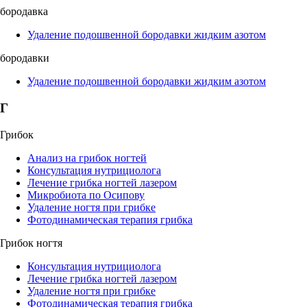
бородавка
Удаление подошвенной бородавки жидким азотом
бородавки
Удаление подошвенной бородавки жидким азотом
Г
Грибок
Анализ на грибок ногтей
Консультация нутрициолога
Лечение грибка ногтей лазером
Микробиота по Осипову
Удаление ногтя при грибке
Фотодинамическая терапия грибка
Грибок ногтя
Консультация нутрициолога
Лечение грибка ногтей лазером
Удаление ногтя при грибке
Фотодинамическая терапия грибка