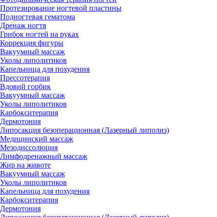
Протезирование ногтевой пластины
Подногтевая гематома
Дренаж ногтя
Грибок ногтей на руках
Коррекция фигуры
Вакуумный массаж
Уколы липолитиков
Капельница для похудения
Прессотерапия
Вдовий горбик
Вакуумный массаж
Уколы липолитиков
Карбокситерапия
Дермотония
Липосакция безоперационная (Лазерный липолиз)
Медицинский массаж
Мезодиссолюция
Лимфодренажный массаж
Жир на животе
Вакуумный массаж
Уколы липолитиков
Капельница для похудения
Карбокситерапия
Дермотония