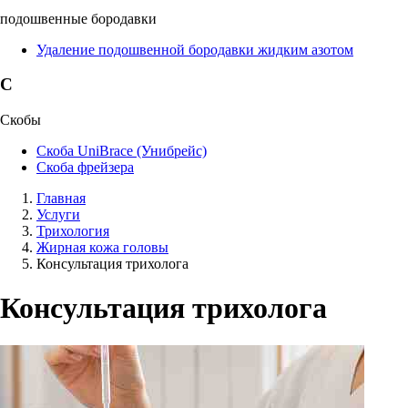
подошвенные бородавки
Удаление подошвенной бородавки жидким азотом
С
Скобы
Скоба UniBrace (Унибрейс)
Скоба фрейзера
Главная
Услуги
Трихология
Жирная кожа головы
Консультация трихолога
Консультация трихолога