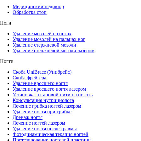
Медицинский педикюр
Обработка стоп
Ноги
Удаление мозолей на ногах
Удаление мозолей на пальцах ног
Удаление стержневой мозоли
Удаление стержневой мозоли лазером
Ногти
Скоба UniBrace (Унибрейс)
Скоба фрейзера
Удаление вросшего ногтя
Удаление вросшего ногтя лазером
Установка титановой нити на ноготь
Консультация нутрициолога
Лечение грибка ногтей лазером
Удаление ногтя при грибке
Дренаж ногтя
Лечение ногтей лазером
Удаление ногтя после травмы
Фотодинамическая терапия ногтей
Протезирование ногтевой пластины