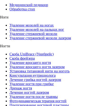
Медицинский педикюр
Обработка стоп
Ноги
Удаление мозолей на ногах
Удаление мозолей на пальцах ног
Удаление стержневой мозоли
Удаление стержневой мозоли лазером
Ногти
Скоба UniBrace (Унибрейс)
Скоба фрейзера
Удаление вросшего ногтя
Удаление вросшего ногтя лазером
Установка титановой нити на ноготь
Консультация нутрициолога
Лечение грибка ногтей лазером
Удаление ногтя при грибке
Дренаж ногтя
Лечение ногтей лазером
Удаление ногтя после травмы
Фотодинамическая терапия ногтей
Протезирование ногтевой пластины