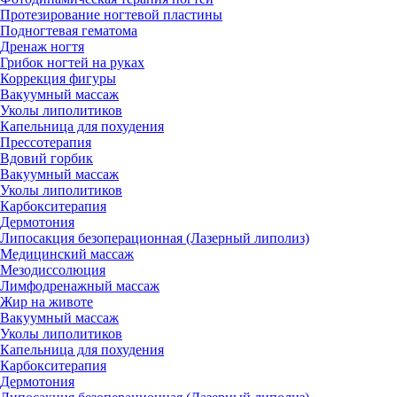
Протезирование ногтевой пластины
Подногтевая гематома
Дренаж ногтя
Грибок ногтей на руках
Коррекция фигуры
Вакуумный массаж
Уколы липолитиков
Капельница для похудения
Прессотерапия
Вдовий горбик
Вакуумный массаж
Уколы липолитиков
Карбокситерапия
Дермотония
Липосакция безоперационная (Лазерный липолиз)
Медицинский массаж
Мезодиссолюция
Лимфодренажный массаж
Жир на животе
Вакуумный массаж
Уколы липолитиков
Капельница для похудения
Карбокситерапия
Дермотония