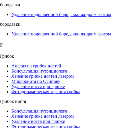
бородавка
Удаление подошвенной бородавки жидким азотом
бородавки
Удаление подошвенной бородавки жидким азотом
Г
Грибок
Анализ на грибок ногтей
Консультация нутрициолога
Лечение грибка ногтей лазером
Микробиота по Осипову
Удаление ногтя при грибке
Фотодинамическая терапия грибка
Грибок ногтя
Консультация нутрициолога
Лечение грибка ногтей лазером
Удаление ногтя при грибке
Фотодинамическая терапия грибка