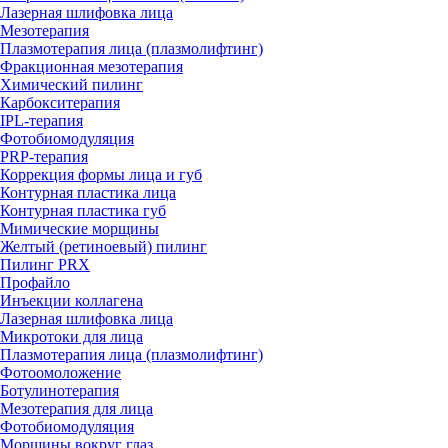
Лазерная шлифовка лица
Мезотерапия
Плазмотерапия лица (плазмолифтинг)
Фракционная мезотерапия
Химический пилинг
Карбокситерапия
IPL‑терапия
Фотобиомодуляция
PRP-терапия
Коррекция формы лица и губ
Контурная пластика лица
Контурная пластика губ
Мимические морщины
Желтый (ретиноевый) пилинг
Пилинг PRX
Профайло
Инъекции коллагена
Лазерная шлифовка лица
Микротоки для лица
Плазмотерапия лица (плазмолифтинг)
Фотоомоложение
Ботулинотерапия
Мезотерапия для лица
Фотобиомодуляция
Морщины вокруг глаз