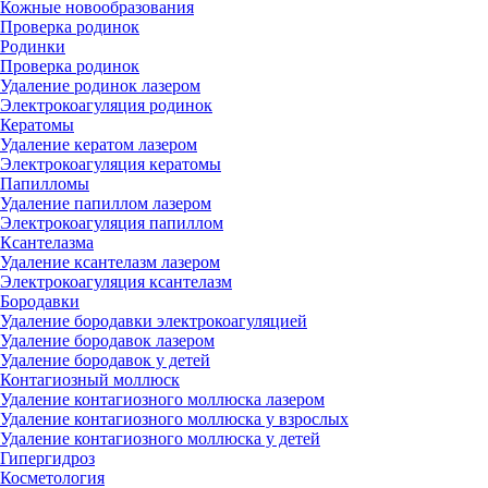
Кожные новообразования
Проверка родинок
Родинки
Проверка родинок
Удаление родинок лазером
Электрокоагуляция родинок
Кератомы
Удаление кератом лазером
Электрокоагуляция кератомы
Папилломы
Удаление папиллом лазером
Электрокоагуляция папиллом
Ксантелазма
Удаление ксантелазм лазером
Электрокоагуляция ксантелазм
Бородавки
Удаление бородавки электрокоагуляцией
Удаление бородавок лазером
Удаление бородавок у детей
Контагиозный моллюск
Удаление контагиозного моллюска лазером
Удаление контагиозного моллюска у взрослых
Удаление контагиозного моллюска у детей
Гипергидроз
Косметология