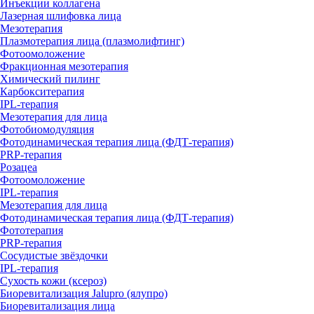
Инъекции коллагена
Лазерная шлифовка лица
Мезотерапия
Плазмотерапия лица (плазмолифтинг)
Фотоомоложение
Фракционная мезотерапия
Химический пилинг
Карбокситерапия
IPL‑терапия
Мезотерапия для лица
Фотобиомодуляция
Фотодинамическая терапия лица (ФДТ-терапия)
PRP-терапия
Розацеа
Фотоомоложение
IPL‑терапия
Мезотерапия для лица
Фотодинамическая терапия лица (ФДТ-терапия)
Фототерапия
PRP-терапия
Сосудистые звёздочки
IPL‑терапия
Сухость кожи (ксероз)
Биоревитализация Jalupro (ялупро)
Биоревитализация лица