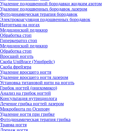
Удаление подошвенной бородавки жидким азотом
Удаление подошвенных бородавок лазером
Фотодинамическая терапия бородавок
Электрокоагуляция подошвенных бородавок
Натоптыш на ногах
Медицинский педикюр
Обработка стоп
Гиперкератоз стоп
Медицинский педикюр
Обработка стоп
Вросший ноготь
Скоба UniBrace (Унибрейс)
Скоба фрейзера
Удаление вросшего ногтя
Удаление вросшего ногтя лазером
Установка титановой нити на ноготь
Грибок ногтей (онихомикоз)
Анализ на грибок ногтей
Консультация нутрициолога
Лечение грибка ногтей лазером
Микробиота по Осипову
Удаление ногтя при грибке
Фотодинамическая терапия грибка
Травма ногтя
Дренаж ногтя