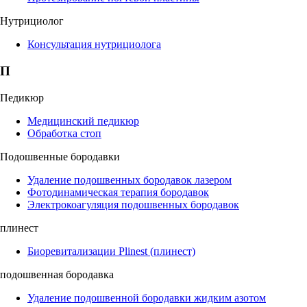
Нутрициолог
Консультация нутрициолога
П
Педикюр
Медицинский педикюр
Обработка стоп
Подошвенные бородавки
Удаление подошвенных бородавок лазером
Фотодинамическая терапия бородавок
Электрокоагуляция подошвенных бородавок
плинест
Биоревитализации Plinest (плинест)
подошвенная бородавка
Удаление подошвенной бородавки жидким азотом