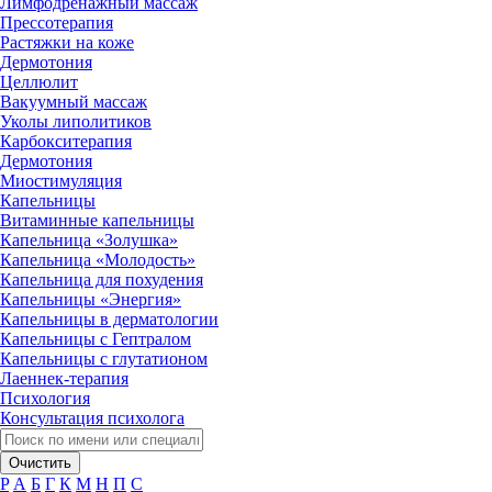
Лимфодренажный массаж
Прессотерапия
Растяжки на коже
Дермотония
Целлюлит
Вакуумный массаж
Уколы липолитиков
Карбокситерапия
Дермотония
Миостимуляция
Капельницы
Витаминные капельницы
Капельница «Золушка»
Капельница «Молодость»
Капельница для похудения
Капельницы «Энергия»
Капельницы в дерматологии
Капельницы с Гептралом
Капельницы с глутатионом
Лаеннек-терапия
Психология
Консультация психолога
Очистить
P
А
Б
Г
К
М
Н
П
С