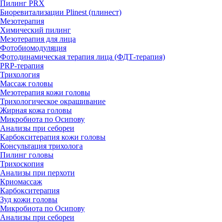
Пилинг PRX
Биоревитализации Plinest (плинест)
Мезотерапия
Химический пилинг
Мезотерапия для лица
Фотобиомодуляция
Фотодинамическая терапия лица (ФДТ-терапия)
PRP-терапия
Трихология
Массаж головы
Мезотерапия кожи головы
Трихологическое окрашивание
Жирная кожа головы
Микробиота по Осипову
Анализы при себореи
Карбокситерапия кожи головы
Консультация трихолога
Пилинг головы
Трихоскопия
Анализы при перхоти
Криомассаж
Карбокситерапия
Зуд кожи головы
Микробиота по Осипову
Анализы при себореи