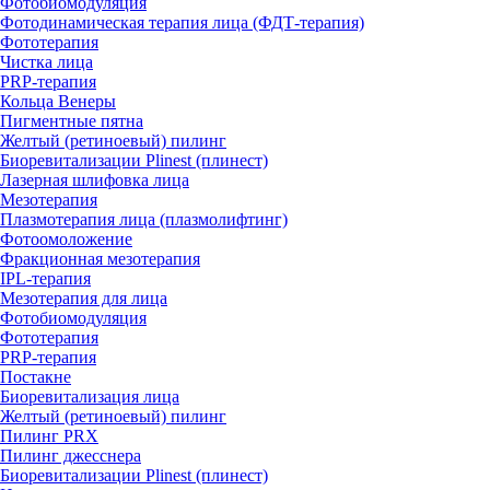
Фотобиомодуляция
Фотодинамическая терапия лица (ФДТ-терапия)
Фототерапия
Чистка лица
PRP-терапия
Кольца Венеры
Пигментные пятна
Желтый (ретиноевый) пилинг
Биоревитализации Plinest (плинест)
Лазерная шлифовка лица
Мезотерапия
Плазмотерапия лица (плазмолифтинг)
Фотоомоложение
Фракционная мезотерапия
IPL‑терапия
Мезотерапия для лица
Фотобиомодуляция
Фототерапия
PRP-терапия
Постакне
Биоревитализация лица
Желтый (ретиноевый) пилинг
Пилинг PRX
Пилинг джесснера
Биоревитализации Plinest (плинест)