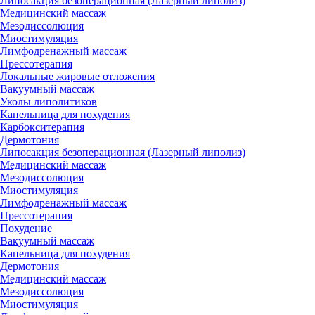
Липосакция безоперационная (Лазерный липолиз)
Медицинский массаж
Мезодиссолюция
Миостимуляция
Лимфодренажный массаж
Прессотерапия
Локальные жировые отложения
Вакуумный массаж
Уколы липолитиков
Капельница для похудения
Карбокситерапия
Дермотония
Липосакция безоперационная (Лазерный липолиз)
Медицинский массаж
Мезодиссолюция
Миостимуляция
Лимфодренажный массаж
Прессотерапия
Похудение
Вакуумный массаж
Капельница для похудения
Дермотония
Медицинский массаж
Мезодиссолюция
Миостимуляция