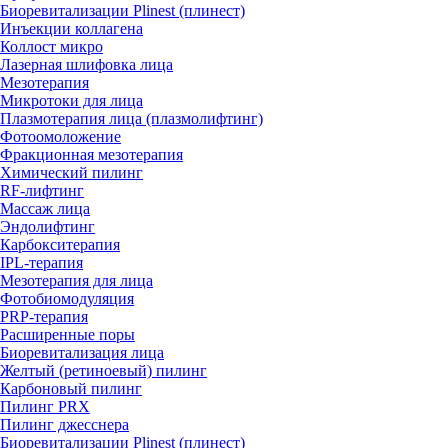
Биоревитализации Plinest (плинест)
Инъекции коллагена
Коллост микро
Лазерная шлифовка лица
Мезотерапия
Микротоки для лица
Плазмотерапия лица (плазмолифтинг)
Фотоомоложение
Фракционная мезотерапия
Химический пилинг
RF-лифтинг
Массаж лица
Эндолифтинг
Карбокситерапия
IPL‑терапия
Мезотерапия для лица
Фотобиомодуляция
PRP-терапия
Расширенные поры
Биоревитализация лица
Желтый (ретиноевый) пилинг
Карбоновый пилинг
Пилинг PRX
Пилинг джесснера
Биоревитализации Plinest (плинест)