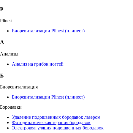
P
Plinest
Биоревитализации Plinest (плинест)
А
Анализы
Анализ на грибок ногтей
Б
Биоревитализация
Биоревитализации Plinest (плинест)
Бородавки
Удаление подошвенных бородавок лазером
Фотодинамическая терапия бородавок
Электрокоагуляция подошвенных бородавок