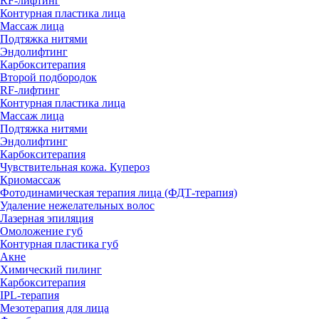
RF-лифтинг
Контурная пластика лица
Массаж лица
Подтяжка нитями
Эндолифтинг
Карбокситерапия
Второй подбородок
RF-лифтинг
Контурная пластика лица
Массаж лица
Подтяжка нитями
Эндолифтинг
Карбокситерапия
Чувствительная кожа. Купероз
Криомассаж
Фотодинамическая терапия лица (ФДТ-терапия)
Удаление нежелательных волос
Лазерная эпиляция
Омоложение губ
Контурная пластика губ
Акне
Химический пилинг
Карбокситерапия
IPL‑терапия
Мезотерапия для лица