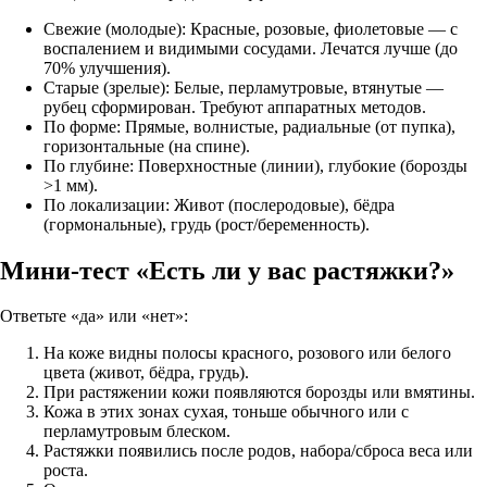
Свежие (молодые): Красные, розовые, фиолетовые — с
воспалением и видимыми сосудами. Лечатся лучше (до
70% улучшения).
Старые (зрелые): Белые, перламутровые, втянутые —
рубец сформирован. Требуют аппаратных методов.
По форме: Прямые, волнистые, радиальные (от пупка),
горизонтальные (на спине).
По глубине: Поверхностные (линии), глубокие (борозды
>1 мм).
По локализации: Живот (послеродовые), бёдра
(гормональные), грудь (рост/беременность).
Мини-тест «Есть ли у вас растяжки?»
Ответьте «да» или «нет»:
На коже видны полосы красного, розового или белого
цвета (живот, бёдра, грудь).
При растяжении кожи появляются борозды или вмятины.
Кожа в этих зонах сухая, тоньше обычного или с
перламутровым блеском.
Растяжки появились после родов, набора/сброса веса или
роста.