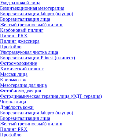
Уход за кожей лица
Безинъекционная мезотерапия
Биоревитализация Jalupro (ялупро)
Биоревитализация лица
Желтый (ретиноевый) пилинг
Карбоновый пилинг
Пилинг PRX
Пилинг джесснера
Профайло
Ультразвуковая чистка лица
Биоревитализации Plinest (плинест)
Фотоомоложение
Химический пилинг
Массаж лица
Криомассаж
Мезотерапия для лица
Фотобиомодуляция
Фотодинамическая терапия лица (ФДТ-терапия)
Чистка лица
Дряблость кожи
Биоревитализация Jalupro (ялупро)
Биоревитализация лица
Желтый (ретиноевый) пилинг
Пилинг PRX
Профайло