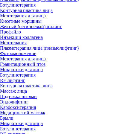
Ботулинотерапия
Контурная пластика лица
Мезотерапия для лица
Кисетные морщины
Желтый (ретиноевый) пилинг
Профайло
Инъекции коллагена
Мезотерапия
Плазмотерапия лица (плазмолифтинг)
Фотоомоложение
Мезотерапия для лица
Гравитационный птоз
Микротоки для лица
Ботулинотерапия
RF-лифтинг
Контурная пластика лица
Массаж лица
Подтяжка нитями
Эндолифтинг
Карбокситерапия
Медицинский массаж
Брыли
Микротоки для лица
Ботулинотерапия