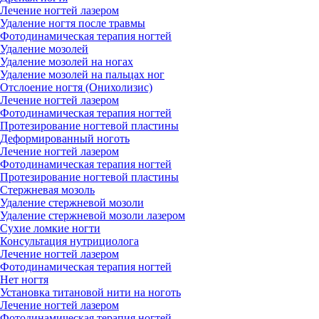
Лечение ногтей лазером
Удаление ногтя после травмы
Фотодинамическая терапия ногтей
Удаление мозолей
Удаление мозолей на ногах
Удаление мозолей на пальцах ног
Отслоение ногтя (Онихолизис)
Лечение ногтей лазером
Фотодинамическая терапия ногтей
Протезирование ногтевой пластины
Деформированный ноготь
Лечение ногтей лазером
Фотодинамическая терапия ногтей
Протезирование ногтевой пластины
Стержневая мозоль
Удаление стержневой мозоли
Удаление стержневой мозоли лазером
Сухие ломкие ногти
Консультация нутрициолога
Лечение ногтей лазером
Фотодинамическая терапия ногтей
Нет ногтя
Установка титановой нити на ноготь
Лечение ногтей лазером
Фотодинамическая терапия ногтей