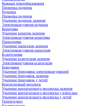
Кожные новообразования
Проверка родинок
Родинки
Проверка родинок
Удаление родинок лазером
Электрокоагуляция родинок
Кератомы
Удаление кератом лазером
Электрокоагуляция кератомы
Папилломы
Удаление папиллом лазером
Электрокоагуляция папиллом
Ксантелазма
Удаление ксантелазм лазером
Электрокоагуляция ксантелазм
Бородавки
Удаление бородавки электрокоагуляцией
Удаление бородавок лазером
Удаление бородавок у детей
Контагиозный моллюск
Удаление контагиозного моллюска лазером
Удаление контагиозного моллюска у взрослых
Удаление контагиозного моллюска у детей
Гипергидроз
Косметология