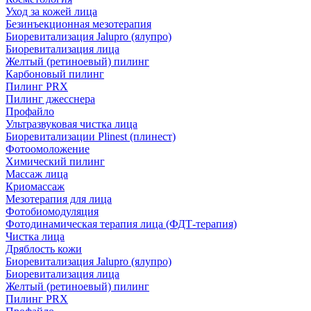
Уход за кожей лица
Безинъекционная мезотерапия
Биоревитализация Jalupro (ялупро)
Биоревитализация лица
Желтый (ретиноевый) пилинг
Карбоновый пилинг
Пилинг PRX
Пилинг джесснера
Профайло
Ультразвуковая чистка лица
Биоревитализации Plinest (плинест)
Фотоомоложение
Химический пилинг
Массаж лица
Криомассаж
Мезотерапия для лица
Фотобиомодуляция
Фотодинамическая терапия лица (ФДТ-терапия)
Чистка лица
Дряблость кожи
Биоревитализация Jalupro (ялупро)
Биоревитализация лица
Желтый (ретиноевый) пилинг
Пилинг PRX