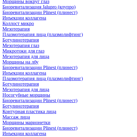
Морщины вокруг глаз
Биоревитализация Jalupro (ялупро)
Биоревитализации Plinest (плинест)
Инъекции коллагена
Коллост микро
Мезотерапия
Плазмотерапия лица (плазмолифтинг)
Ботулинотерапия
Мезотерапия глаз
Микротоки для глаз
Мезотерапия для лица
Морщины на лбу
Биоревитализации Plinest (плинест)
Инъекции коллагена
Плазмотерапия лица (плазмолифтинг)
Ботулинотерапия
Мезотерапия для лица
Носогубные морщины
Биоревитализации Plinest (плинест)
Ботулинотерапия
Контурная пластика лица
Массаж лица
Морщины марионетки
Биоревитализации Plinest (плинест)
Инъекции коллагена