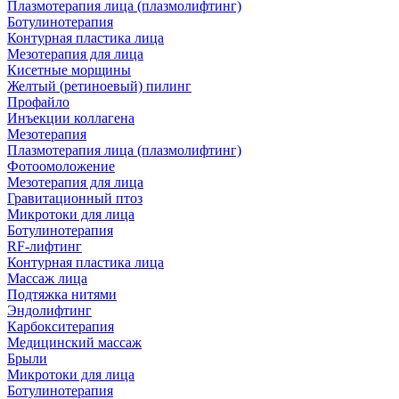
Плазмотерапия лица (плазмолифтинг)
Ботулинотерапия
Контурная пластика лица
Мезотерапия для лица
Кисетные морщины
Желтый (ретиноевый) пилинг
Профайло
Инъекции коллагена
Мезотерапия
Плазмотерапия лица (плазмолифтинг)
Фотоомоложение
Мезотерапия для лица
Гравитационный птоз
Микротоки для лица
Ботулинотерапия
RF-лифтинг
Контурная пластика лица
Массаж лица
Подтяжка нитями
Эндолифтинг
Карбокситерапия
Медицинский массаж
Брыли
Микротоки для лица
Ботулинотерапия