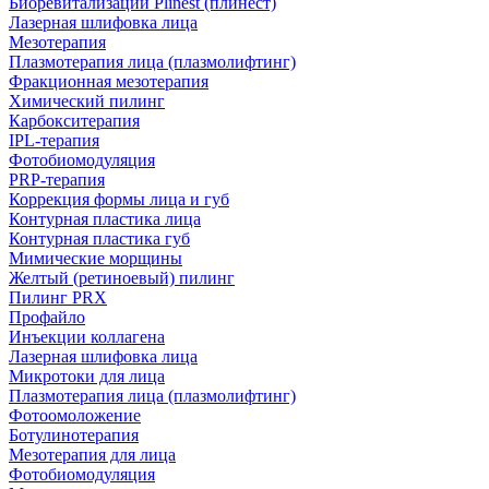
Биоревитализации Plinest (плинест)
Лазерная шлифовка лица
Мезотерапия
Плазмотерапия лица (плазмолифтинг)
Фракционная мезотерапия
Химический пилинг
Карбокситерапия
IPL‑терапия
Фотобиомодуляция
PRP-терапия
Коррекция формы лица и губ
Контурная пластика лица
Контурная пластика губ
Мимические морщины
Желтый (ретиноевый) пилинг
Пилинг PRX
Профайло
Инъекции коллагена
Лазерная шлифовка лица
Микротоки для лица
Плазмотерапия лица (плазмолифтинг)
Фотоомоложение
Ботулинотерапия
Мезотерапия для лица
Фотобиомодуляция