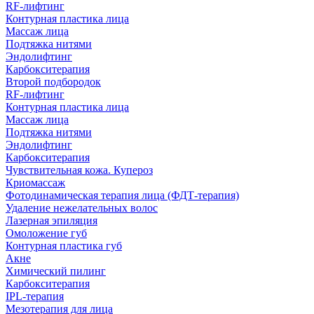
RF-лифтинг
Контурная пластика лица
Массаж лица
Подтяжка нитями
Эндолифтинг
Карбокситерапия
Второй подбородок
RF-лифтинг
Контурная пластика лица
Массаж лица
Подтяжка нитями
Эндолифтинг
Карбокситерапия
Чувствительная кожа. Купероз
Криомассаж
Фотодинамическая терапия лица (ФДТ-терапия)
Удаление нежелательных волос
Лазерная эпиляция
Омоложение губ
Контурная пластика губ
Акне
Химический пилинг
Карбокситерапия
IPL‑терапия
Мезотерапия для лица