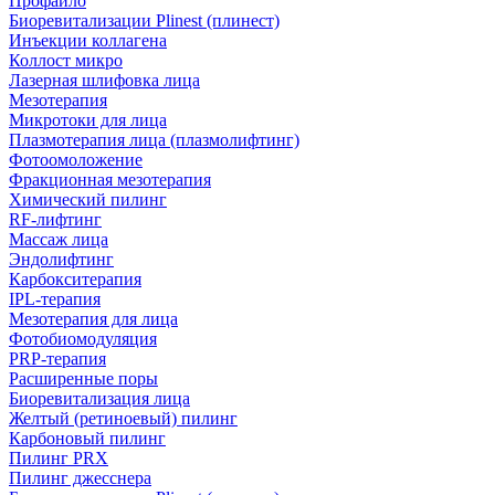
Профайло
Биоревитализации Plinest (плинест)
Инъекции коллагена
Коллост микро
Лазерная шлифовка лица
Мезотерапия
Микротоки для лица
Плазмотерапия лица (плазмолифтинг)
Фотоомоложение
Фракционная мезотерапия
Химический пилинг
RF-лифтинг
Массаж лица
Эндолифтинг
Карбокситерапия
IPL‑терапия
Мезотерапия для лица
Фотобиомодуляция
PRP-терапия
Расширенные поры
Биоревитализация лица
Желтый (ретиноевый) пилинг
Карбоновый пилинг
Пилинг PRX
Пилинг джесснера