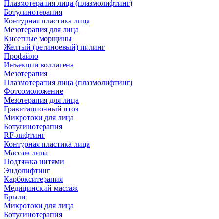
Плазмотерапия лица (плазмолифтинг)
Ботулинотерапия
Контурная пластика лица
Мезотерапия для лица
Кисетные морщины
Желтый (ретиноевый) пилинг
Профайло
Инъекции коллагена
Мезотерапия
Плазмотерапия лица (плазмолифтинг)
Фотоомоложение
Мезотерапия для лица
Гравитационный птоз
Микротоки для лица
Ботулинотерапия
RF-лифтинг
Контурная пластика лица
Массаж лица
Подтяжка нитями
Эндолифтинг
Карбокситерапия
Медицинский массаж
Брыли
Микротоки для лица
Ботулинотерапия