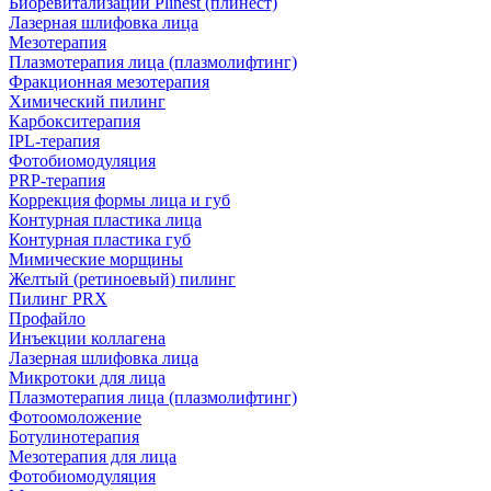
Биоревитализации Plinest (плинест)
Лазерная шлифовка лица
Мезотерапия
Плазмотерапия лица (плазмолифтинг)
Фракционная мезотерапия
Химический пилинг
Карбокситерапия
IPL‑терапия
Фотобиомодуляция
PRP-терапия
Коррекция формы лица и губ
Контурная пластика лица
Контурная пластика губ
Мимические морщины
Желтый (ретиноевый) пилинг
Пилинг PRX
Профайло
Инъекции коллагена
Лазерная шлифовка лица
Микротоки для лица
Плазмотерапия лица (плазмолифтинг)
Фотоомоложение
Ботулинотерапия
Мезотерапия для лица
Фотобиомодуляция