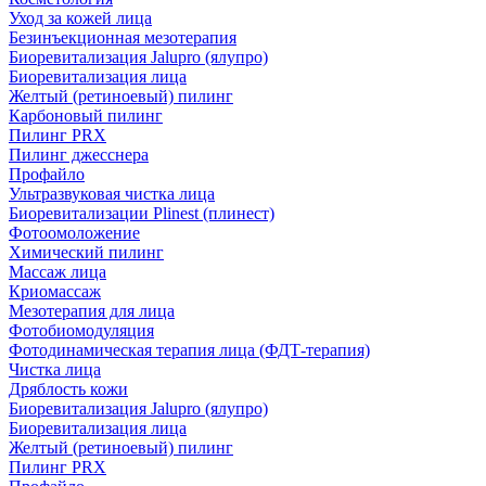
Уход за кожей лица
Безинъекционная мезотерапия
Биоревитализация Jalupro (ялупро)
Биоревитализация лица
Желтый (ретиноевый) пилинг
Карбоновый пилинг
Пилинг PRX
Пилинг джесснера
Профайло
Ультразвуковая чистка лица
Биоревитализации Plinest (плинест)
Фотоомоложение
Химический пилинг
Массаж лица
Криомассаж
Мезотерапия для лица
Фотобиомодуляция
Фотодинамическая терапия лица (ФДТ-терапия)
Чистка лица
Дряблость кожи
Биоревитализация Jalupro (ялупро)
Биоревитализация лица
Желтый (ретиноевый) пилинг
Пилинг PRX