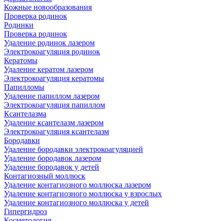
Кожные новообразования
Проверка родинок
Родинки
Проверка родинок
Удаление родинок лазером
Электрокоагуляция родинок
Кератомы
Удаление кератом лазером
Электрокоагуляция кератомы
Папилломы
Удаление папиллом лазером
Электрокоагуляция папиллом
Ксантелазма
Удаление ксантелазм лазером
Электрокоагуляция ксантелазм
Бородавки
Удаление бородавки электрокоагуляцией
Удаление бородавок лазером
Удаление бородавок у детей
Контагиозный моллюск
Удаление контагиозного моллюска лазером
Удаление контагиозного моллюска у взрослых
Удаление контагиозного моллюска у детей
Гипергидроз
Косметология