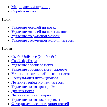
Медицинский педикюр
Обработка стоп
Ноги
Удаление мозолей на ногах
Удаление мозолей на пальцах ног
Удаление стержневой мозоли
Удаление стержневой мозоли лазером
Ногти
Скоба UniBrace (Унибрейс)
Скоба фрейзера
Удаление вросшего ногтя
Удаление вросшего ногтя лазером
Установка титановой нити на ноготь
Консультация нутрициолога
Лечение грибка ногтей лазером
Удаление ногтя при грибке
Дренаж ногтя
Лечение ногтей лазером
Удаление ногтя после травмы
Фотодинамическая терапия ногтей