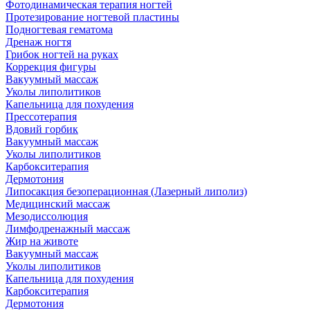
Фотодинамическая терапия ногтей
Протезирование ногтевой пластины
Подногтевая гематома
Дренаж ногтя
Грибок ногтей на руках
Коррекция фигуры
Вакуумный массаж
Уколы липолитиков
Капельница для похудения
Прессотерапия
Вдовий горбик
Вакуумный массаж
Уколы липолитиков
Карбокситерапия
Дермотония
Липосакция безоперационная (Лазерный липолиз)
Медицинский массаж
Мезодиссолюция
Лимфодренажный массаж
Жир на животе
Вакуумный массаж
Уколы липолитиков
Капельница для похудения
Карбокситерапия
Дермотония