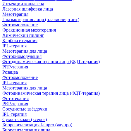
Инъекции коллагена
Лазерная шлифовка лица
Мезотерапия
Плазмотерапия лица (плазмолифтинг)
Фотоомоложение
Фракционная мезотерапия
Химический пилинг
Карбокситерапия
IPL‑терапия
Мезотерапия для лица
Фотобиомодуляция
Фотодинамическая терапия лица (ФДТ-терапия)
PRP-терапия
Розацеа
Фотоомоложение
IPL‑терапия
Мезотерапия для лица
Фотодинамическая терапия лица (ФДТ-терапия)
Фототерапия
PRP-терапия
Сосудистые звёздочки
IPL‑терапия
Сухость кожи (ксероз)
Биоревитализация Jalupro (ялупро)
Биоревитализация лица