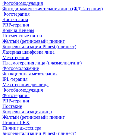
Фотобиомодуляция
Фотодинамическая терапия лица (ФДТ-терапия)
Фототерапия
Чистка лица
PRP-терапия
Кольца Венеры
Пигментные пятна
Желтый (ретиноевый) пилинг
Биоревитализации Plinest (плинест)
Лазерная шлифовка лица
Мезотерапия
Плазмотерапия лица (плазмолифтинг)
Фотоомоложение
Фракционная мезотерапия
IPL‑терапия
Мезотерапия для лица
Фотобиомодуляция
Фототерапия
PRP-терапия
Постакне
Биоревитализация лица
Желтый (ретиноевый) пилинг
Пилинг PRX
Пилинг джесснера
Биоревитализации Plinest (плинест)