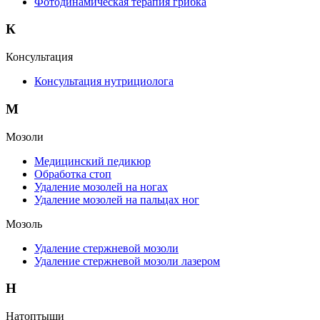
Фотодинамическая терапия грибка
К
Консультация
Консультация нутрициолога
М
Мозоли
Медицинский педикюр
Обработка стоп
Удаление мозолей на ногах
Удаление мозолей на пальцах ног
Мозоль
Удаление стержневой мозоли
Удаление стержневой мозоли лазером
Н
Натоптыши