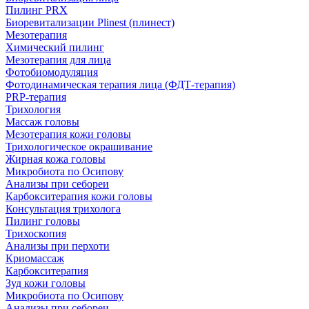
Пилинг PRX
Биоревитализации Plinest (плинест)
Мезотерапия
Химический пилинг
Мезотерапия для лица
Фотобиомодуляция
Фотодинамическая терапия лица (ФДТ-терапия)
PRP-терапия
Трихология
Массаж головы
Мезотерапия кожи головы
Трихологическое окрашивание
Жирная кожа головы
Микробиота по Осипову
Анализы при себореи
Карбокситерапия кожи головы
Консультация трихолога
Пилинг головы
Трихоскопия
Анализы при перхоти
Криомассаж
Карбокситерапия
Зуд кожи головы
Микробиота по Осипову
Анализы при себореи