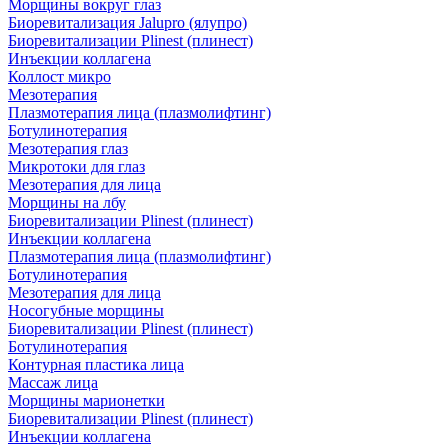
Морщины вокруг глаз
Биоревитализация Jalupro (ялупро)
Биоревитализации Plinest (плинест)
Инъекции коллагена
Коллост микро
Мезотерапия
Плазмотерапия лица (плазмолифтинг)
Ботулинотерапия
Мезотерапия глаз
Микротоки для глаз
Мезотерапия для лица
Морщины на лбу
Биоревитализации Plinest (плинест)
Инъекции коллагена
Плазмотерапия лица (плазмолифтинг)
Ботулинотерапия
Мезотерапия для лица
Носогубные морщины
Биоревитализации Plinest (плинест)
Ботулинотерапия
Контурная пластика лица
Массаж лица
Морщины марионетки
Биоревитализации Plinest (плинест)
Инъекции коллагена