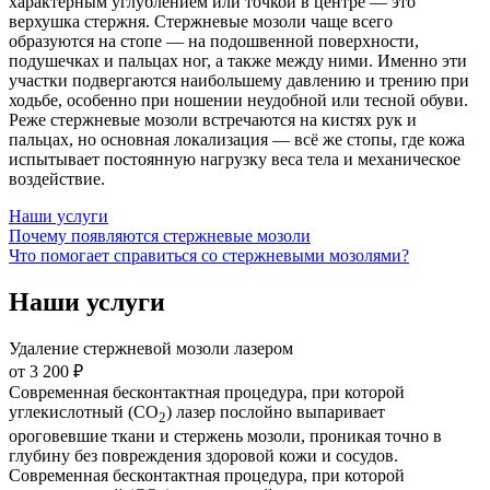
характерным углублением или точкой в центре — это
верхушка стержня. Стержневые мозоли чаще всего
образуются на стопе — на подошвенной поверхности,
подушечках и пальцах ног, а также между ними. Именно эти
участки подвергаются наибольшему давлению и трению при
ходьбе, особенно при ношении неудобной или тесной обуви.
Реже стержневые мозоли встречаются на кистях рук и
пальцах, но основная локализация — всё же стопы, где кожа
испытывает постоянную нагрузку веса тела и механическое
воздействие.
Наши услуги
Почему появляются стержневые мозоли
Что помогает справиться со стержневыми мозолями?
Наши услуги
Удаление стержневой мозоли лазером
от 3 200 ₽
Современная бесконтактная процедура, при которой
углекислотный (CO
) лазер послойно выпаривает
2
ороговевшие ткани и стержень мозоли, проникая точно в
глубину без повреждения здоровой кожи и сосудов.
Современная бесконтактная процедура, при которой