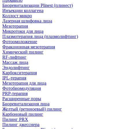
Профайло
Биоревитализации Plinest (плинест)
Инъекции коллагена
Коллост микро
Лазерная шлифовка лица
Мезотерапия
Микротоки для лица
Плазмотерапия лица (плазмолифтинг)
Фотоомоложение
Фракционная мезотерапия
Химический пилинг
RF-лифтинг
Массаж лица
Эндолифтинг
Карбокситерапия
IPL‑терапия
Мезотерапия для лица
Фотобиомодуляция
PRP-терапия
Расширенные поры
Биоревитализация лица
Желтый (ретиноевый) пилинг
Карбоновый пилинг
Пилинг PRX
Пилинг джесснера