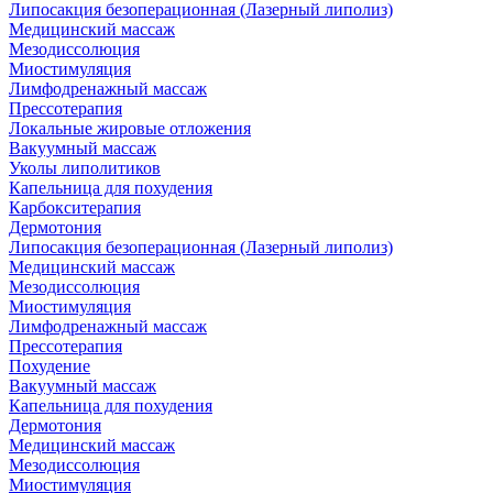
Липосакция безоперационная (Лазерный липолиз)
Медицинский массаж
Мезодиссолюция
Миостимуляция
Лимфодренажный массаж
Прессотерапия
Локальные жировые отложения
Вакуумный массаж
Уколы липолитиков
Капельница для похудения
Карбокситерапия
Дермотония
Липосакция безоперационная (Лазерный липолиз)
Медицинский массаж
Мезодиссолюция
Миостимуляция
Лимфодренажный массаж
Прессотерапия
Похудение
Вакуумный массаж
Капельница для похудения
Дермотония
Медицинский массаж
Мезодиссолюция
Миостимуляция