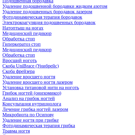
Подошвенная бородавка
Удаление подошвенной бородавки жидким азотом
Удаление подошвенных бородавок лазером
Фотодинамическая терапия бородавок
Электрокоагуляция подошвенных бородавок
Натоптыш на ногах
Медицинский педикюр
Обработка стоп
Гиперкератоз стоп
Медицинский педикюр
Обработка стоп
Вросший ноготь
Скоба UniBrace (Унибрейс)
Скоба фрейзера
Удаление вросшего ногтя
Удаление вросшего ногтя лазером
Установка титановой нити на ноготь
Грибок ногтей (онихомикоз)
Анализ на грибок ногтей
Консультация нутрициолога
Лечение грибка ногтей лазером
Микробиота по Осипову
Удаление ногтя при грибке
Фотодинамическая терапия грибка
Травма ногтя