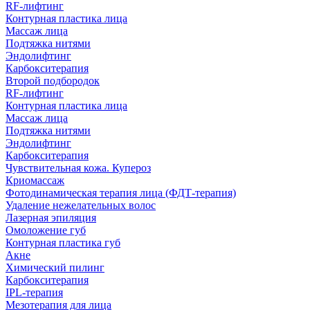
RF-лифтинг
Контурная пластика лица
Массаж лица
Подтяжка нитями
Эндолифтинг
Карбокситерапия
Второй подбородок
RF-лифтинг
Контурная пластика лица
Массаж лица
Подтяжка нитями
Эндолифтинг
Карбокситерапия
Чувствительная кожа. Купероз
Криомассаж
Фотодинамическая терапия лица (ФДТ-терапия)
Удаление нежелательных волос
Лазерная эпиляция
Омоложение губ
Контурная пластика губ
Акне
Химический пилинг
Карбокситерапия
IPL‑терапия
Мезотерапия для лица