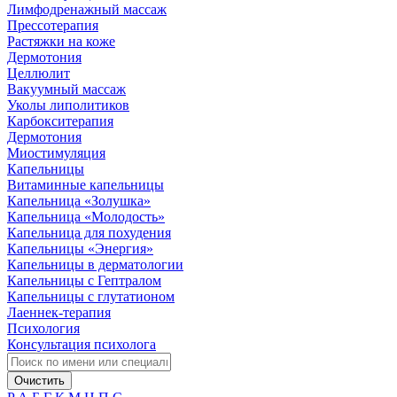
Лимфодренажный массаж
Прессотерапия
Растяжки на коже
Дермотония
Целлюлит
Вакуумный массаж
Уколы липолитиков
Карбокситерапия
Дермотония
Миостимуляция
Капельницы
Витаминные капельницы
Капельница «Золушка»
Капельница «Молодость»
Капельница для похудения
Капельницы «Энергия»
Капельницы в дерматологии
Капельницы с Гептралом
Капельницы с глутатионом
Лаеннек-терапия
Психология
Консультация психолога
Очистить