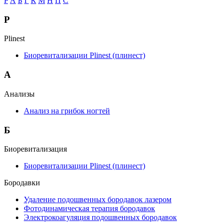
P
А
Б
Г
К
М
Н
П
С
P
Plinest
Биоревитализации Plinest (плинест)
А
Анализы
Анализ на грибок ногтей
Б
Биоревитализация
Биоревитализации Plinest (плинест)
Бородавки
Удаление подошвенных бородавок лазером
Фотодинамическая терапия бородавок
Электрокоагуляция подошвенных бородавок