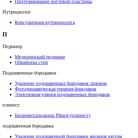
Протезирование ногтевой пластины
Нутрициолог
Консультация нутрициолога
П
Педикюр
Медицинский педикюр
Обработка стоп
Подошвенные бородавки
Удаление подошвенных бородавок лазером
Фотодинамическая терапия бородавок
Электрокоагуляция подошвенных бородавок
плинест
Биоревитализации Plinest (плинест)
подошвенная бородавка
Удаление подошвенной бородавки жидким азотом