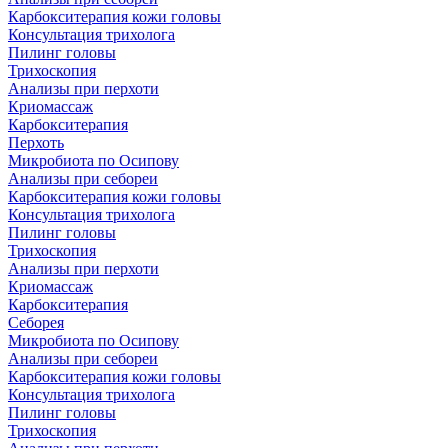
Карбокситерапия кожи головы
Консультация трихолога
Пилинг головы
Трихоскопия
Анализы при перхоти
Криомассаж
Карбокситерапия
Перхоть
Микробиота по Осипову
Анализы при себореи
Карбокситерапия кожи головы
Консультация трихолога
Пилинг головы
Трихоскопия
Анализы при перхоти
Криомассаж
Карбокситерапия
Себорея
Микробиота по Осипову
Анализы при себореи
Карбокситерапия кожи головы
Консультация трихолога
Пилинг головы
Трихоскопия