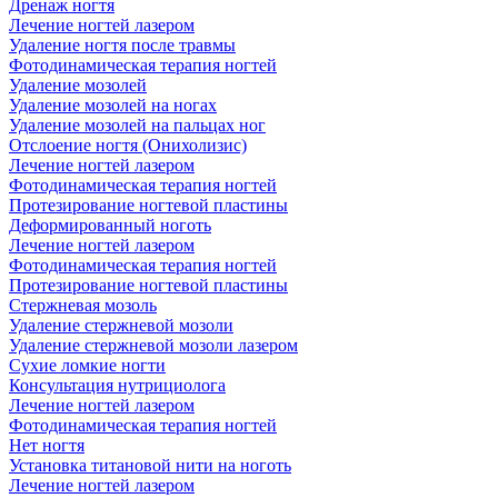
Дренаж ногтя
Лечение ногтей лазером
Удаление ногтя после травмы
Фотодинамическая терапия ногтей
Удаление мозолей
Удаление мозолей на ногах
Удаление мозолей на пальцах ног
Отслоение ногтя (Онихолизис)
Лечение ногтей лазером
Фотодинамическая терапия ногтей
Протезирование ногтевой пластины
Деформированный ноготь
Лечение ногтей лазером
Фотодинамическая терапия ногтей
Протезирование ногтевой пластины
Стержневая мозоль
Удаление стержневой мозоли
Удаление стержневой мозоли лазером
Сухие ломкие ногти
Консультация нутрициолога
Лечение ногтей лазером
Фотодинамическая терапия ногтей
Нет ногтя
Установка титановой нити на ноготь
Лечение ногтей лазером