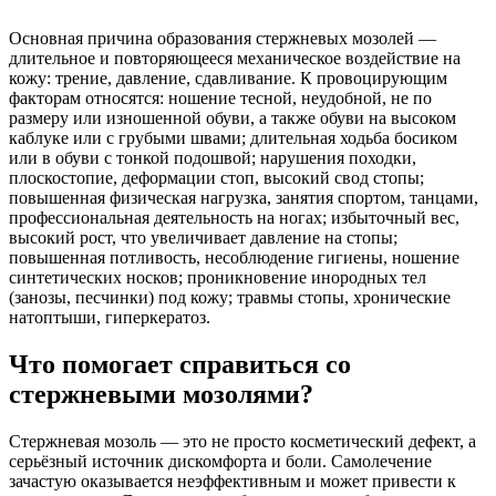
Основная причина образования стержневых мозолей —
длительное и повторяющееся механическое воздействие на
кожу: трение, давление, сдавливание. К провоцирующим
факторам относятся: ношение тесной, неудобной, не по
размеру или изношенной обуви, а также обуви на высоком
каблуке или с грубыми швами; длительная ходьба босиком
или в обуви с тонкой подошвой; нарушения походки,
плоскостопие, деформации стоп, высокий свод стопы;
повышенная физическая нагрузка, занятия спортом, танцами,
профессиональная деятельность на ногах; избыточный вес,
высокий рост, что увеличивает давление на стопы;
повышенная потливость, несоблюдение гигиены, ношение
синтетических носков; проникновение инородных тел
(занозы, песчинки) под кожу; травмы стопы, хронические
натоптыши, гиперкератоз.
Что помогает справиться со
стержневыми мозолями?
Стержневая мозоль — это не просто косметический дефект, а
серьёзный источник дискомфорта и боли. Самолечение
зачастую оказывается неэффективным и может привести к