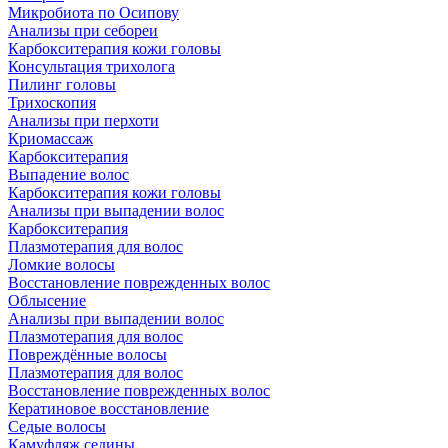
Микробиота по Осипову
Анализы при себореи
Карбокситерапия кожи головы
Консультация трихолога
Пилинг головы
Трихоскопия
Анализы при перхоти
Криомассаж
Карбокситерапия
Выпадение волос
Карбокситерапия кожи головы
Анализы при выпадении волос
Карбокситерапия
Плазмотерапия для волос
Ломкие волосы
Восстановление поврежденных волос
Облысение
Анализы при выпадении волос
Плазмотерапия для волос
Повреждённые волосы
Плазмотерапия для волос
Восстановление поврежденных волос
Кератиновое восстановление
Седые волосы
Камуфляж седины