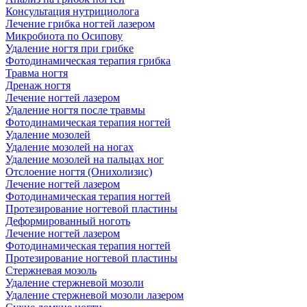
Консультация нутрициолога
Лечение грибка ногтей лазером
Микробиота по Осипову
Удаление ногтя при грибке
Фотодинамическая терапия грибка
Травма ногтя
Дренаж ногтя
Лечение ногтей лазером
Удаление ногтя после травмы
Фотодинамическая терапия ногтей
Удаление мозолей
Удаление мозолей на ногах
Удаление мозолей на пальцах ног
Отслоение ногтя (Онихолизис)
Лечение ногтей лазером
Фотодинамическая терапия ногтей
Протезирование ногтевой пластины
Деформированный ноготь
Лечение ногтей лазером
Фотодинамическая терапия ногтей
Протезирование ногтевой пластины
Стержневая мозоль
Удаление стержневой мозоли
Удаление стержневой мозоли лазером