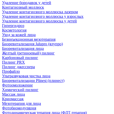
Удаление бородавок у детей
Контагиозный моллюск
Удаление контагиозного моллюска лазером
Удаление контагиозного моллюска у взрослых
Удаление контагиозного моллюска у детей
Гипергидроз
Косметология
Уход за кожей лица
Безинъекционная мезотерапия
Биоревитализация Jalupro (ялупро)
Биоревитализация лица
Желтый (ретиноевый) пилинг
Карбоновый пилинг
Пилинг PRX
Пилинг джесснера
Профайло
Ультразвуковая чистка лица
Биоревитализации Plinest (плинест)
Фотоомоложение
Химический пилинг
Массаж лица
Криомассаж
Мезотерапия для лица
Фотобиомодуляция
Фотодинамическая терапия лица (ФДТ-терапия)