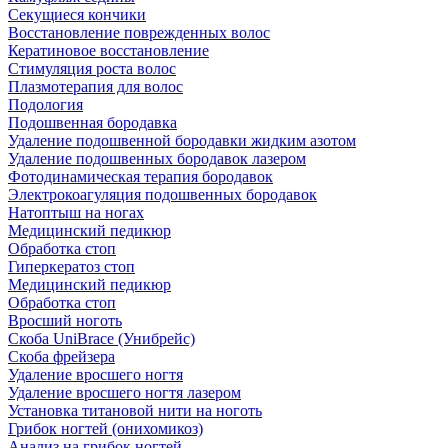
Секущиеся кончики
Восстановление поврежденных волос
Кератиновое восстановление
Стимуляция роста волос
Плазмотерапия для волос
Подология
Подошвенная бородавка
Удаление подошвенной бородавки жидким азотом
Удаление подошвенных бородавок лазером
Фотодинамическая терапия бородавок
Электрокоагуляция подошвенных бородавок
Натоптыш на ногах
Медицинский педикюр
Обработка стоп
Гиперкератоз стоп
Медицинский педикюр
Обработка стоп
Вросший ноготь
Скоба UniBrace (Унибрейс)
Скоба фрейзера
Удаление вросшего ногтя
Удаление вросшего ногтя лазером
Установка титановой нити на ноготь
Грибок ногтей (онихомикоз)
Анализ на грибок ногтей