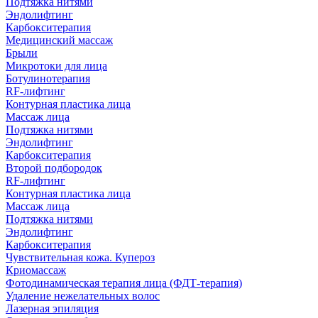
Подтяжка нитями
Эндолифтинг
Карбокситерапия
Медицинский массаж
Брыли
Микротоки для лица
Ботулинотерапия
RF-лифтинг
Контурная пластика лица
Массаж лица
Подтяжка нитями
Эндолифтинг
Карбокситерапия
Второй подбородок
RF-лифтинг
Контурная пластика лица
Массаж лица
Подтяжка нитями
Эндолифтинг
Карбокситерапия
Чувствительная кожа. Купероз
Криомассаж
Фотодинамическая терапия лица (ФДТ-терапия)
Удаление нежелательных волос
Лазерная эпиляция