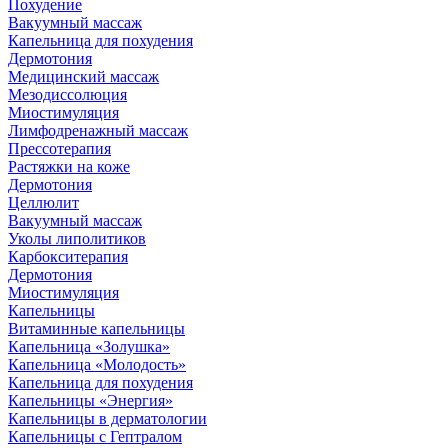
Похудение
Вакуумный массаж
Капельница для похудения
Дермотония
Медицинский массаж
Мезодиссолюция
Миостимуляция
Лимфодренажный массаж
Прессотерапия
Растяжки на коже
Дермотония
Целлюлит
Вакуумный массаж
Уколы липолитиков
Карбокситерапия
Дермотония
Миостимуляция
Капельницы
Витаминные капельницы
Капельница «Золушка»
Капельница «Молодость»
Капельница для похудения
Капельницы «Энергия»
Капельницы в дерматологии
Капельницы с Гептралом