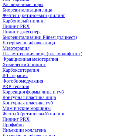
Расширенные поры
Биоревитализация лица
Желтый (ретиноевый) пилинг
Карбоновый пилинг
Пилинг PRX
Пилинг джесснера
Биоревитализации Plinest (плинест)
Лазерная шлифовка лица
Мезотерапия
Плазмотерапия лица (плазмолифтинг)
Фракционная мезотерапия
Химический пилинг
Карбокситерапия
IPL‑терапия
Фотобиомодуляция
PRP-терапия
Коррекция формы лица и губ
Контурная пластика лица
Контурная пластика губ
Мимические морщины
Желтый (ретиноевый) пилинг
Пилинг PRX
Профайло
Инъекции коллагена
Лазерная шлифовка лица