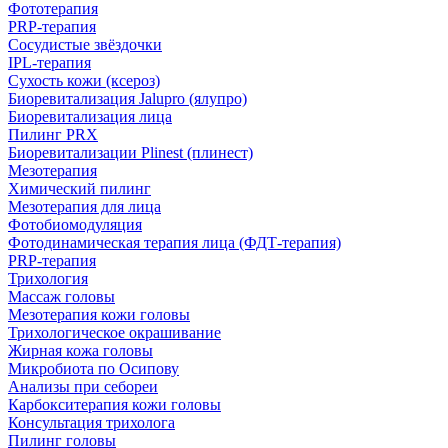
Фототерапия
PRP-терапия
Сосудистые звёздочки
IPL‑терапия
Сухость кожи (ксероз)
Биоревитализация Jalupro (ялупро)
Биоревитализация лица
Пилинг PRX
Биоревитализации Plinest (плинест)
Мезотерапия
Химический пилинг
Мезотерапия для лица
Фотобиомодуляция
Фотодинамическая терапия лица (ФДТ-терапия)
PRP-терапия
Трихология
Массаж головы
Мезотерапия кожи головы
Трихологическое окрашивание
Жирная кожа головы
Микробиота по Осипову
Анализы при себореи
Карбокситерапия кожи головы
Консультация трихолога
Пилинг головы