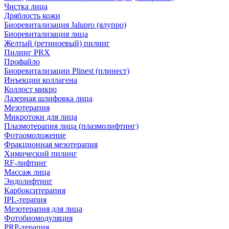
Чистка лица
Дряблость кожи
Биоревитализация Jalupro (ялупро)
Биоревитализация лица
Желтый (ретиноевый) пилинг
Пилинг PRX
Профайло
Биоревитализации Plinest (плинест)
Инъекции коллагена
Коллост микро
Лазерная шлифовка лица
Мезотерапия
Микротоки для лица
Плазмотерапия лица (плазмолифтинг)
Фотоомоложение
Фракционная мезотерапия
Химический пилинг
RF-лифтинг
Массаж лица
Эндолифтинг
Карбокситерапия
IPL‑терапия
Мезотерапия для лица
Фотобиомодуляция
PRP-терапия