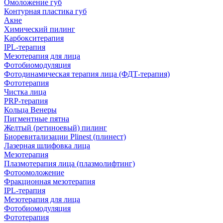
Омоложение губ
Контурная пластика губ
Акне
Химический пилинг
Карбокситерапия
IPL‑терапия
Мезотерапия для лица
Фотобиомодуляция
Фотодинамическая терапия лица (ФДТ-терапия)
Фототерапия
Чистка лица
PRP-терапия
Кольца Венеры
Пигментные пятна
Желтый (ретиноевый) пилинг
Биоревитализации Plinest (плинест)
Лазерная шлифовка лица
Мезотерапия
Плазмотерапия лица (плазмолифтинг)
Фотоомоложение
Фракционная мезотерапия
IPL‑терапия
Мезотерапия для лица
Фотобиомодуляция
Фототерапия