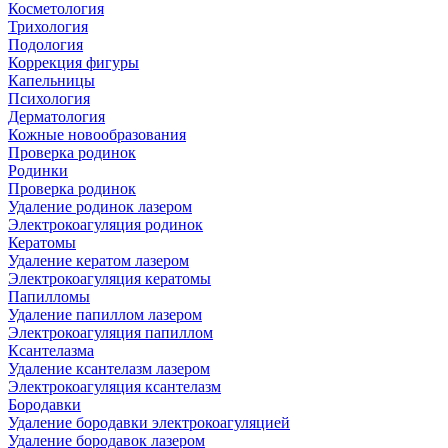
Косметология
Трихология
Подология
Коррекция фигуры
Капельницы
Психология
Дерматология
Кожные новообразования
Проверка родинок
Родинки
Проверка родинок
Удаление родинок лазером
Электрокоагуляция родинок
Кератомы
Удаление кератом лазером
Электрокоагуляция кератомы
Папилломы
Удаление папиллом лазером
Электрокоагуляция папиллом
Ксантелазма
Удаление ксантелазм лазером
Электрокоагуляция ксантелазм
Бородавки
Удаление бородавки электрокоагуляцией
Удаление бородавок лазером