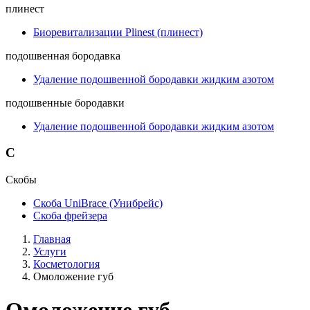
плинест
Биоревитализации Plinest (плинест)
подошвенная бородавка
Удаление подошвенной бородавки жидким азотом
подошвенные бородавки
Удаление подошвенной бородавки жидким азотом
С
Скобы
Скоба UniBrace (Унибрейс)
Скоба фрейзера
Главная
Услуги
Косметология
Омоложение губ