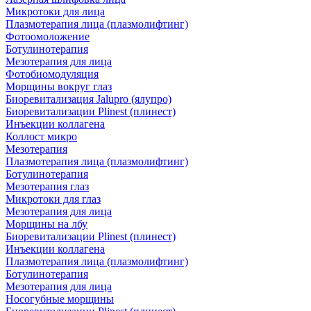
Микротоки для лица
Плазмотерапия лица (плазмолифтинг)
Фотоомоложение
Ботулинотерапия
Мезотерапия для лица
Фотобиомодуляция
Морщины вокруг глаз
Биоревитализация Jalupro (ялупро)
Биоревитализации Plinest (плинест)
Инъекции коллагена
Коллост микро
Мезотерапия
Плазмотерапия лица (плазмолифтинг)
Ботулинотерапия
Мезотерапия глаз
Микротоки для глаз
Мезотерапия для лица
Морщины на лбу
Биоревитализации Plinest (плинест)
Инъекции коллагена
Плазмотерапия лица (плазмолифтинг)
Ботулинотерапия
Мезотерапия для лица
Носогубные морщины