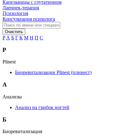
Капельницы с глутатионом
Лаеннек-терапия
Психология
Консультация психолога
Очистить
P
А
Б
Г
К
М
Н
П
С
P
Plinest
Биоревитализации Plinest (плинест)
А
Анализы
Анализ на грибок ногтей
Б
Биоревитализация