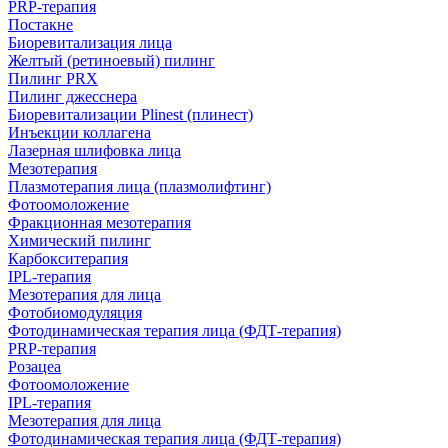
PRP-терапия
Постакне
Биоревитализация лица
Желтый (ретиноевый) пилинг
Пилинг PRX
Пилинг джесснера
Биоревитализации Plinest (плинест)
Инъекции коллагена
Лазерная шлифовка лица
Мезотерапия
Плазмотерапия лица (плазмолифтинг)
Фотоомоложение
Фракционная мезотерапия
Химический пилинг
Карбокситерапия
IPL‑терапия
Мезотерапия для лица
Фотобиомодуляция
Фотодинамическая терапия лица (ФДТ-терапия)
PRP-терапия
Розацеа
Фотоомоложение
IPL‑терапия
Мезотерапия для лица
Фотодинамическая терапия лица (ФДТ-терапия)