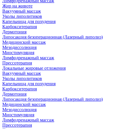
Лимфодренажный массаж
Жир на животе
Вакуумный массаж
Уколы липолитиков
Капельница для похудения
Карбокситерапия
Дермотония
Липосакция безоперационная (Лазерный липолиз)
Медицинский массаж
Мезодиссолюция
Миостимуляция
Лимфодренажный массаж
Прессотерапия
Локальные жировые отложения
Вакуумный массаж
Уколы липолитиков
Капельница для похудения
Карбокситерапия
Дермотония
Липосакция безоперационная (Лазерный липолиз)
Медицинский массаж
Мезодиссолюция
Миостимуляция
Лимфодренажный массаж
Прессотерапия