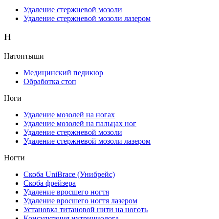
Удаление стержневой мозоли
Удаление стержневой мозоли лазером
Н
Натоптыши
Медицинский педикюр
Обработка стоп
Ноги
Удаление мозолей на ногах
Удаление мозолей на пальцах ног
Удаление стержневой мозоли
Удаление стержневой мозоли лазером
Ногти
Скоба UniBrace (Унибрейс)
Скоба фрейзера
Удаление вросшего ногтя
Удаление вросшего ногтя лазером
Установка титановой нити на ноготь
Консультация нутрициолога