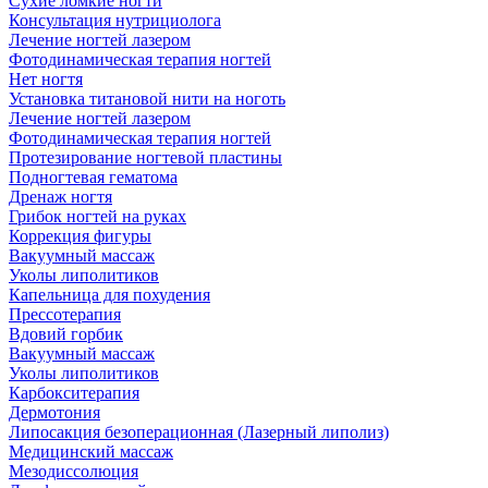
Сухие ломкие ногти
Консультация нутрициолога
Лечение ногтей лазером
Фотодинамическая терапия ногтей
Нет ногтя
Установка титановой нити на ноготь
Лечение ногтей лазером
Фотодинамическая терапия ногтей
Протезирование ногтевой пластины
Подногтевая гематома
Дренаж ногтя
Грибок ногтей на руках
Коррекция фигуры
Вакуумный массаж
Уколы липолитиков
Капельница для похудения
Прессотерапия
Вдовий горбик
Вакуумный массаж
Уколы липолитиков
Карбокситерапия
Дермотония
Липосакция безоперационная (Лазерный липолиз)
Медицинский массаж
Мезодиссолюция