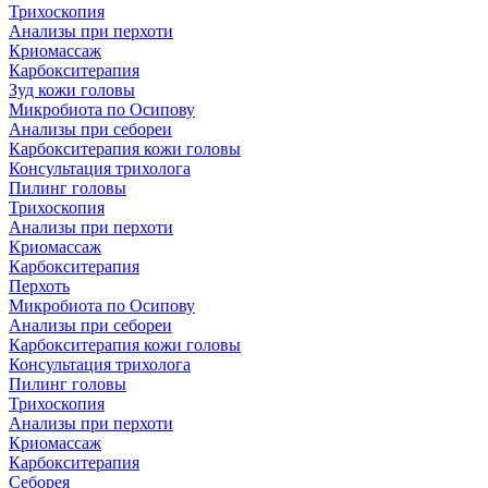
Трихоскопия
Анализы при перхоти
Криомассаж
Карбокситерапия
Зуд кожи головы
Микробиота по Осипову
Анализы при себореи
Карбокситерапия кожи головы
Консультация трихолога
Пилинг головы
Трихоскопия
Анализы при перхоти
Криомассаж
Карбокситерапия
Перхоть
Микробиота по Осипову
Анализы при себореи
Карбокситерапия кожи головы
Консультация трихолога
Пилинг головы
Трихоскопия
Анализы при перхоти
Криомассаж
Карбокситерапия
Себорея