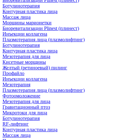
Биоревитализации Plinest (плинест)
Ботулинотерапия
Контурная пластика лица
Массаж лица
Морщины марионетки
Биоревитализации Plinest (плинест)
Инъекции коллагена
Плазмотерапия лица (плазмолифтинг)
Ботулинотерапия
Контурная пластика лица
Мезотерапия для лица
Кисетные морщины
Желтый (ретиноевый) пилинг
Профайло
Инъекции коллагена
Мезотерапия
Плазмотерапия лица (плазмолифтинг)
Фотоомоложение
Мезотерапия для лица
Гравитационный птоз
Микротоки для лица
Ботулинотерапия
RF-лифтинг
Контурная пластика лица
Массаж лица