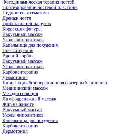
Фотодинамическая терапия ногтей
Протезирование ногтевой пластины
Подногтевая гематома
Дренаж ногтя
Грибок ногтей на руках
Коррекция фигуры
Вакуумный массаж
Уколы липолитиков
Капельница для похудения
Прессотерапия
Вдовий горбик
Вакуумный массаж
Уколы липолитиков
Карбокситерапия
Дермотония
Липосакция безоперационная (Лазерный липолиз)
Медицинский массаж
Мезодиссолюция
Лимфодренажный массаж
Жир на животе
Вакуумный массаж
Уколы липолитиков
Капельница для похудения
Карбокситерапия
Дермотония