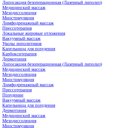
Липосакция безоперационная (Лазерный липолиз)
Медицинский массаж
Мезодиссолюция
Миостимуляция
Лимфодренажный массаж
Прессотерапия
Локальные жировые отложения
Вакуумный массаж
Уколы липолитиков
Капельница для похудения
Карбокситерапия
Дермотония
Липосакция безоперационная (Лазерный липолиз)
Медицинский массаж
Мезодиссолюция
Миостимуляция
Лимфодренажный массаж
Прессотерапия
Похудение
Вакуумный массаж
Капельница для похудения
Дермотония
Медицинский массаж
Мезодиссолюция
Миостимуляция