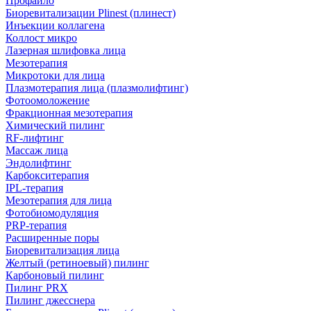
Профайло
Биоревитализации Plinest (плинест)
Инъекции коллагена
Коллост микро
Лазерная шлифовка лица
Мезотерапия
Микротоки для лица
Плазмотерапия лица (плазмолифтинг)
Фотоомоложение
Фракционная мезотерапия
Химический пилинг
RF-лифтинг
Массаж лица
Эндолифтинг
Карбокситерапия
IPL‑терапия
Мезотерапия для лица
Фотобиомодуляция
PRP-терапия
Расширенные поры
Биоревитализация лица
Желтый (ретиноевый) пилинг
Карбоновый пилинг
Пилинг PRX
Пилинг джесснера