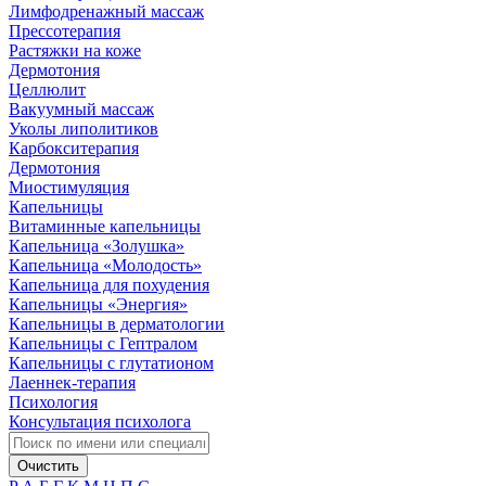
Лимфодренажный массаж
Прессотерапия
Растяжки на коже
Дермотония
Целлюлит
Вакуумный массаж
Уколы липолитиков
Карбокситерапия
Дермотония
Миостимуляция
Капельницы
Витаминные капельницы
Капельница «Золушка»
Капельница «Молодость»
Капельница для похудения
Капельницы «Энергия»
Капельницы в дерматологии
Капельницы с Гептралом
Капельницы с глутатионом
Лаеннек-терапия
Психология
Консультация психолога
Очистить