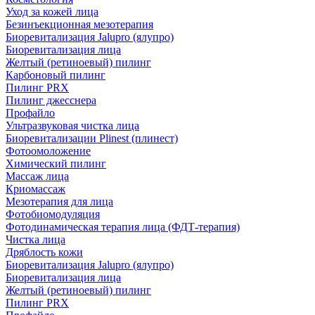
Уход за кожей лица
Безинъекционная мезотерапия
Биоревитализация Jalupro (ялупро)
Биоревитализация лица
Желтый (ретиноевый) пилинг
Карбоновый пилинг
Пилинг PRX
Пилинг джесснера
Профайло
Ультразвуковая чистка лица
Биоревитализации Plinest (плинест)
Фотоомоложение
Химический пилинг
Массаж лица
Криомассаж
Мезотерапия для лица
Фотобиомодуляция
Фотодинамическая терапия лица (ФДТ-терапия)
Чистка лица
Дряблость кожи
Биоревитализация Jalupro (ялупро)
Биоревитализация лица
Желтый (ретиноевый) пилинг
Пилинг PRX