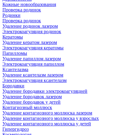
Кожные новообразования
Проверка родинок
Родинки
Проверка родинок
Удаление родинок лазером
Электрокоагуляция родинок
Кератомы
Удаление кератом лазером
Электрокоагуляция кератомы
Папилломы
Удаление папиллом лазером
Электрокоагуляция папиллом
Ксантелазма
Удаление ксантелазм лазером
Электрокоагуляция ксантелазм
Бородавки
Удаление бородавки электрокоагуляцией
Удаление бородавок лазером
Удаление бородавок у детей
Контагиозный моллюск
Удаление контагиозного моллюска лазером
Удаление контагиозного моллюска у взрослых
Удаление контагиозного моллюска у детей
Гипергидроз
Косметология