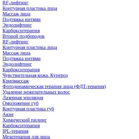
RF-лифтинг
Контурная пластика лица
Массаж лица
Подтяжка нитями
Эндолифтинг
Карбокситерапия
Второй подбородок
RF-лифтинг
Контурная пластика лица
Массаж лица
Подтяжка нитями
Эндолифтинг
Карбокситерапия
Чувствительная кожа. Купероз
Криомассаж
Фотодинамическая терапия лица (ФДТ-терапия)
Удаление нежелательных волос
Лазерная эпиляция
Омоложение губ
Контурная пластика губ
Акне
Химический пилинг
Карбокситерапия
IPL‑терапия
Мезотерапия для лица