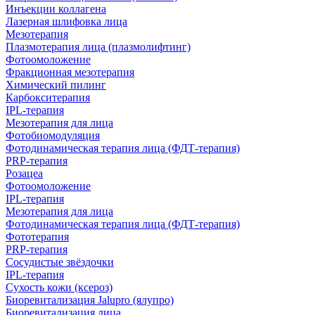
Инъекции коллагена
Лазерная шлифовка лица
Мезотерапия
Плазмотерапия лица (плазмолифтинг)
Фотоомоложение
Фракционная мезотерапия
Химический пилинг
Карбокситерапия
IPL‑терапия
Мезотерапия для лица
Фотобиомодуляция
Фотодинамическая терапия лица (ФДТ-терапия)
PRP-терапия
Розацеа
Фотоомоложение
IPL‑терапия
Мезотерапия для лица
Фотодинамическая терапия лица (ФДТ-терапия)
Фототерапия
PRP-терапия
Сосудистые звёздочки
IPL‑терапия
Сухость кожи (ксероз)
Биоревитализация Jalupro (ялупро)
Биоревитализация лица