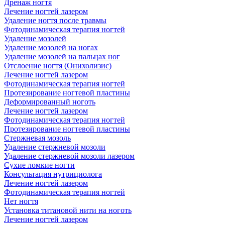
Дренаж ногтя
Лечение ногтей лазером
Удаление ногтя после травмы
Фотодинамическая терапия ногтей
Удаление мозолей
Удаление мозолей на ногах
Удаление мозолей на пальцах ног
Отслоение ногтя (Онихолизис)
Лечение ногтей лазером
Фотодинамическая терапия ногтей
Протезирование ногтевой пластины
Деформированный ноготь
Лечение ногтей лазером
Фотодинамическая терапия ногтей
Протезирование ногтевой пластины
Стержневая мозоль
Удаление стержневой мозоли
Удаление стержневой мозоли лазером
Сухие ломкие ногти
Консультация нутрициолога
Лечение ногтей лазером
Фотодинамическая терапия ногтей
Нет ногтя
Установка титановой нити на ноготь
Лечение ногтей лазером