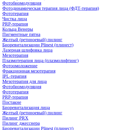
Фотобиомодуляция
Фотодинамическая терапия лица (ФДТ-терапия)
Фототерапия
Чистка лица
PRP-терапия
Кольца Венеры
Пигментные пятна
Желтый (ретиноевый) пилинг
Биоревитализации Plinest (плинест)
Лазерная шлифовка лица
Мезотерапия
Плазмотерапия лица (плазмолифтинг)
Фотоомоложение
Фракционная мезотерапия
IPL‑терапия
Мезотерапия для лица
Фотобиомодуляция
Фототерапия
PRP-терапия
Постакне
Биоревитализация лица
Желтый (ретиноевый) пилинг
Пилинг PRX
Пилинг джесснера
Биоревитализации Plinest (плинест)