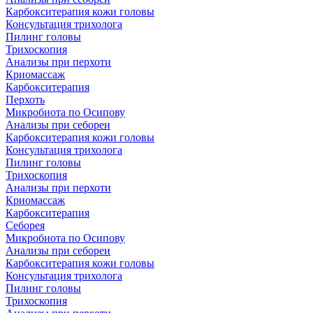
Карбокситерапия кожи головы
Консультация трихолога
Пилинг головы
Трихоскопия
Анализы при перхоти
Криомассаж
Карбокситерапия
Перхоть
Микробиота по Осипову
Анализы при себореи
Карбокситерапия кожи головы
Консультация трихолога
Пилинг головы
Трихоскопия
Анализы при перхоти
Криомассаж
Карбокситерапия
Себорея
Микробиота по Осипову
Анализы при себореи
Карбокситерапия кожи головы
Консультация трихолога
Пилинг головы
Трихоскопия