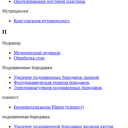
Протезирование ногтевой пластины
Нутрициолог
Консультация нутрициолога
П
Педикюр
Медицинский педикюр
Обработка стоп
Подошвенные бородавки
Удаление подошвенных бородавок лазером
Фотодинамическая терапия бородавок
Электрокоагуляция подошвенных бородавок
плинест
Биоревитализации Plinest (плинест)
подошвенная бородавка
Удаление подошвенной бородавки жидким азотом