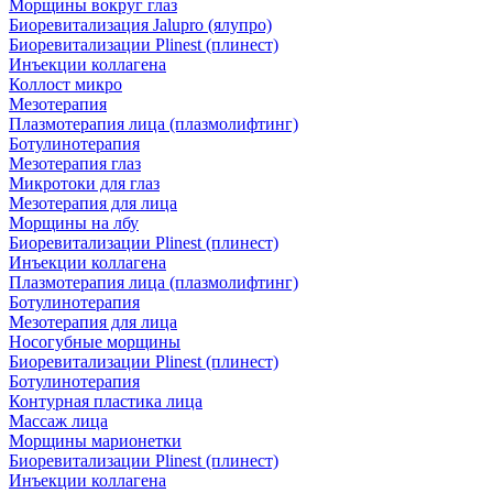
Морщины вокруг глаз
Биоревитализация Jalupro (ялупро)
Биоревитализации Plinest (плинест)
Инъекции коллагена
Коллост микро
Мезотерапия
Плазмотерапия лица (плазмолифтинг)
Ботулинотерапия
Мезотерапия глаз
Микротоки для глаз
Мезотерапия для лица
Морщины на лбу
Биоревитализации Plinest (плинест)
Инъекции коллагена
Плазмотерапия лица (плазмолифтинг)
Ботулинотерапия
Мезотерапия для лица
Носогубные морщины
Биоревитализации Plinest (плинест)
Ботулинотерапия
Контурная пластика лица
Массаж лица
Морщины марионетки
Биоревитализации Plinest (плинест)
Инъекции коллагена