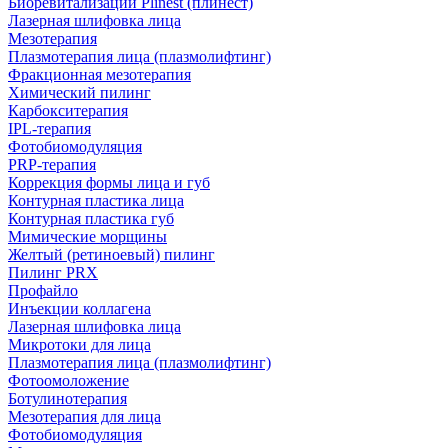
Биоревитализации Plinest (плинест)
Лазерная шлифовка лица
Мезотерапия
Плазмотерапия лица (плазмолифтинг)
Фракционная мезотерапия
Химический пилинг
Карбокситерапия
IPL‑терапия
Фотобиомодуляция
PRP-терапия
Коррекция формы лица и губ
Контурная пластика лица
Контурная пластика губ
Мимические морщины
Желтый (ретиноевый) пилинг
Пилинг PRX
Профайло
Инъекции коллагена
Лазерная шлифовка лица
Микротоки для лица
Плазмотерапия лица (плазмолифтинг)
Фотоомоложение
Ботулинотерапия
Мезотерапия для лица
Фотобиомодуляция