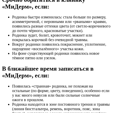
«МиДерм», если:
Родинка быстро изменилась: стала больше по размеру,
асимметричной, с неровными или «рваными» краями,
появились разные оттенки цвета (от светло‑коричневого
до почти чёрного, красноватые участки).
Родинка зудит, болит, кровоточит, мокнет или
покрылась корочкой без очевидной травмы.
Вокруг родинки появилось покраснение, уплотнение,
ощущение «воспалённого» участка кожи.
На фоне существующей родинки появилось новое
тёмное пятно или узелок.
В ближайшее время записаться в
«МиДерм», если:
Появилась «странная» родинка, не похожая на
остальные (по форме, цвету, поведению), особенно если
у вас много невусов или были сильные солнечные
ожоги в прошлом.
Родинка находится в зоне постоянного трения и травмы
(линия бюстгальтера, ремень, воротник, пояс, зона