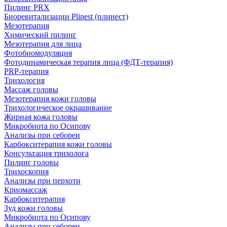
Пилинг PRX
Биоревитализации Plinest (плинест)
Мезотерапия
Химический пилинг
Мезотерапия для лица
Фотобиомодуляция
Фотодинамическая терапия лица (ФДТ-терапия)
PRP-терапия
Трихология
Массаж головы
Мезотерапия кожи головы
Трихологическое окрашивание
Жирная кожа головы
Микробиота по Осипову
Анализы при себореи
Карбокситерапия кожи головы
Консультация трихолога
Пилинг головы
Трихоскопия
Анализы при перхоти
Криомассаж
Карбокситерапия
Зуд кожи головы
Микробиота по Осипову
Анализы при себореи