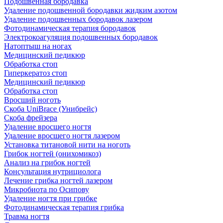
Подошвенная бородавка
Удаление подошвенной бородавки жидким азотом
Удаление подошвенных бородавок лазером
Фотодинамическая терапия бородавок
Электрокоагуляция подошвенных бородавок
Натоптыш на ногах
Медицинский педикюр
Обработка стоп
Гиперкератоз стоп
Медицинский педикюр
Обработка стоп
Вросший ноготь
Скоба UniBrace (Унибрейс)
Скоба фрейзера
Удаление вросшего ногтя
Удаление вросшего ногтя лазером
Установка титановой нити на ноготь
Грибок ногтей (онихомикоз)
Анализ на грибок ногтей
Консультация нутрициолога
Лечение грибка ногтей лазером
Микробиота по Осипову
Удаление ногтя при грибке
Фотодинамическая терапия грибка
Травма ногтя