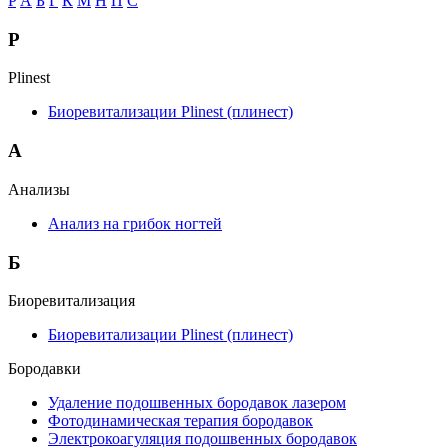
P
А
Б
Г
К
М
Н
П
С
P
Plinest
Биоревитализации Plinest (плинест)
А
Анализы
Анализ на грибок ногтей
Б
Биоревитализация
Биоревитализации Plinest (плинест)
Бородавки
Удаление подошвенных бородавок лазером
Фотодинамическая терапия бородавок
Электрокоагуляция подошвенных бородавок