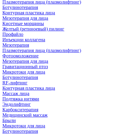
Плазмотерапия лица (плазмолифтинг)
Ботулинотерапия
Контурная пластика лица
Мезотерапия для лица
Кисетные морщины
Желтый (ретиноевый) пилинг
Профайло
Инъекции коллагена
Мезотерапия
Плазмотерапия лица (плазмолифтинг)
Фотоомоложение
Мезотерапия для лица
Гравитационный птоз
Микротоки для лица
Ботулинотерапия
RF-лифтинг
Контурная пластика лица
Массаж лица
Подтяжка нитями
Эндолифтинг
Карбокситерапия
Медицинский массаж
Брыли
Микротоки для лица
Ботулинотерапия