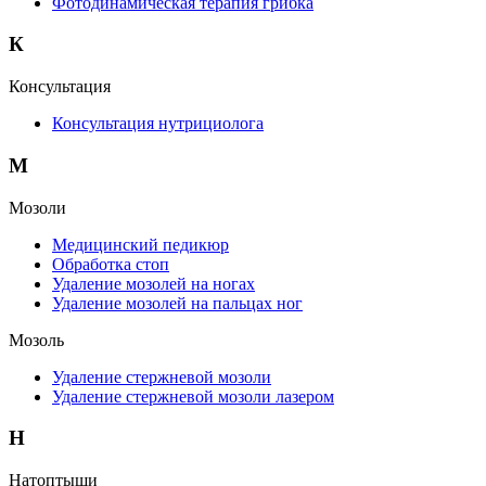
Фотодинамическая терапия грибка
К
Консультация
Консультация нутрициолога
М
Мозоли
Медицинский педикюр
Обработка стоп
Удаление мозолей на ногах
Удаление мозолей на пальцах ног
Мозоль
Удаление стержневой мозоли
Удаление стержневой мозоли лазером
Н
Натоптыши