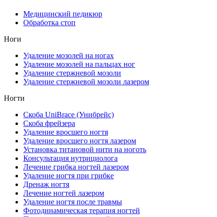
Медицинский педикюр
Обработка стоп
Ноги
Удаление мозолей на ногах
Удаление мозолей на пальцах ног
Удаление стержневой мозоли
Удаление стержневой мозоли лазером
Ногти
Скоба UniBrace (Унибрейс)
Скоба фрейзера
Удаление вросшего ногтя
Удаление вросшего ногтя лазером
Установка титановой нити на ноготь
Консультация нутрициолога
Лечение грибка ногтей лазером
Удаление ногтя при грибке
Дренаж ногтя
Лечение ногтей лазером
Удаление ногтя после травмы
Фотодинамическая терапия ногтей