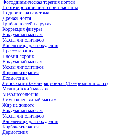
Фотодинамическая терапия ногтей
Протезирование ногтевой пластины
Подногтевая гематома
Дренаж ногтя
Грибок ногтей на руках
Коррекция фигуры
Вакуумный массаж
Уколы липолитиков
Капельница для похудения
Прессотерапия
Вдовий горбик
Вакуумный массаж
Уколы липолитиков
Карбокситерапия
Дермотония
Липосакция безоперационная (Лазерный липолиз)
Медицинский массаж
Мезодиссолюция
Лимфодренажный массаж
Жир на животе
Вакуумный массаж
Уколы липолитиков
Капельница для похудения
Карбокситерапия
Дермотония