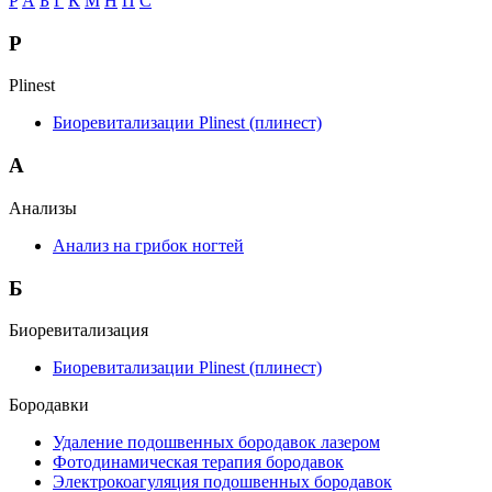
P
А
Б
Г
К
М
Н
П
С
P
Plinest
Биоревитализации Plinest (плинест)
А
Анализы
Анализ на грибок ногтей
Б
Биоревитализация
Биоревитализации Plinest (плинест)
Бородавки
Удаление подошвенных бородавок лазером
Фотодинамическая терапия бородавок
Электрокоагуляция подошвенных бородавок