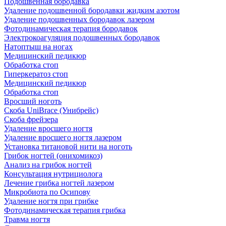
Подошвенная бородавка
Удаление подошвенной бородавки жидким азотом
Удаление подошвенных бородавок лазером
Фотодинамическая терапия бородавок
Электрокоагуляция подошвенных бородавок
Натоптыш на ногах
Медицинский педикюр
Обработка стоп
Гиперкератоз стоп
Медицинский педикюр
Обработка стоп
Вросший ноготь
Скоба UniBrace (Унибрейс)
Скоба фрейзера
Удаление вросшего ногтя
Удаление вросшего ногтя лазером
Установка титановой нити на ноготь
Грибок ногтей (онихомикоз)
Анализ на грибок ногтей
Консультация нутрициолога
Лечение грибка ногтей лазером
Микробиота по Осипову
Удаление ногтя при грибке
Фотодинамическая терапия грибка
Травма ногтя