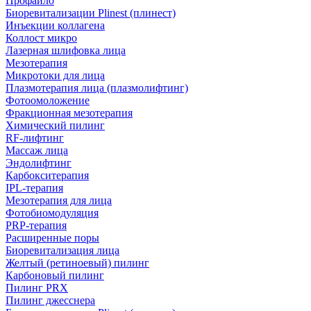
Профайло
Биоревитализации Plinest (плинест)
Инъекции коллагена
Коллост микро
Лазерная шлифовка лица
Мезотерапия
Микротоки для лица
Плазмотерапия лица (плазмолифтинг)
Фотоомоложение
Фракционная мезотерапия
Химический пилинг
RF-лифтинг
Массаж лица
Эндолифтинг
Карбокситерапия
IPL‑терапия
Мезотерапия для лица
Фотобиомодуляция
PRP-терапия
Расширенные поры
Биоревитализация лица
Желтый (ретиноевый) пилинг
Карбоновый пилинг
Пилинг PRX
Пилинг джесснера