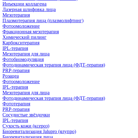
Инъекции коллагена
Лазерная шлифовка лица
Мезотерапия
Плазмотерапия лица (плазмолифтинг)
Фотоомоложение
Фракционная мезотерапия
Химический пилинг
Карбокситерапия
IPL‑терапия
Мезотерапия для лица
Фотобиомодуляция
Фотодинамическая терапия лица (ФДТ-терапия)
PRP-терапия
Розацеа
Фотоомоложение
IPL‑терапия
Мезотерапия для лица
Фотодинамическая терапия лица (ФДТ-терапия)
Фототерапия
PRP-терапия
Сосудистые звёздочки
IPL‑терапия
Сухость кожи (ксероз)
Биоревитализация Jalupro (ялупро)
Биоревитализация лица