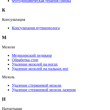
Фотодинамическая терапия грибка
К
Консультация
Консультация нутрициолога
М
Мозоли
Медицинский педикюр
Обработка стоп
Удаление мозолей на ногах
Удаление мозолей на пальцах ног
Мозоль
Удаление стержневой мозоли
Удаление стержневой мозоли лазером
Н
Натоптыши