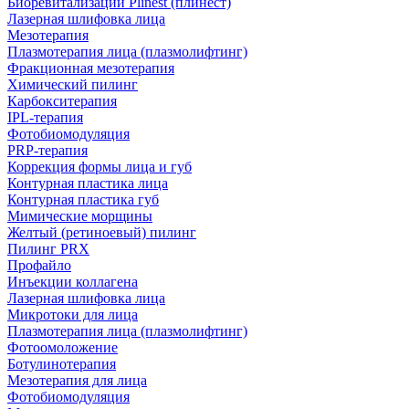
Биоревитализации Plinest (плинест)
Лазерная шлифовка лица
Мезотерапия
Плазмотерапия лица (плазмолифтинг)
Фракционная мезотерапия
Химический пилинг
Карбокситерапия
IPL‑терапия
Фотобиомодуляция
PRP-терапия
Коррекция формы лица и губ
Контурная пластика лица
Контурная пластика губ
Мимические морщины
Желтый (ретиноевый) пилинг
Пилинг PRX
Профайло
Инъекции коллагена
Лазерная шлифовка лица
Микротоки для лица
Плазмотерапия лица (плазмолифтинг)
Фотоомоложение
Ботулинотерапия
Мезотерапия для лица
Фотобиомодуляция