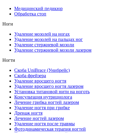
Медицинский педикюр
Обработка стоп
Ноги
Удаление мозолей на ногах
Удаление мозолей на пальцах ног
Удаление стержневой мозоли
Удаление стержневой мозоли лазером
Ногти
Скоба UniBrace (Унибрейс)
Скоба фрейзера
Удаление вросшего ногтя
Удаление вросшего ногтя лазером
Установка титановой нити на ноготь
Консультация нутрициолога
Лечение грибка ногтей лазером
Удаление ногтя при грибке
Дренаж ногтя
Лечение ногтей лазером
Удаление ногтя после травмы
Фотодинамическая терапия ногтей