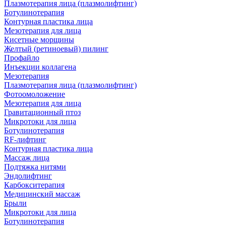
Плазмотерапия лица (плазмолифтинг)
Ботулинотерапия
Контурная пластика лица
Мезотерапия для лица
Кисетные морщины
Желтый (ретиноевый) пилинг
Профайло
Инъекции коллагена
Мезотерапия
Плазмотерапия лица (плазмолифтинг)
Фотоомоложение
Мезотерапия для лица
Гравитационный птоз
Микротоки для лица
Ботулинотерапия
RF-лифтинг
Контурная пластика лица
Массаж лица
Подтяжка нитями
Эндолифтинг
Карбокситерапия
Медицинский массаж
Брыли
Микротоки для лица
Ботулинотерапия