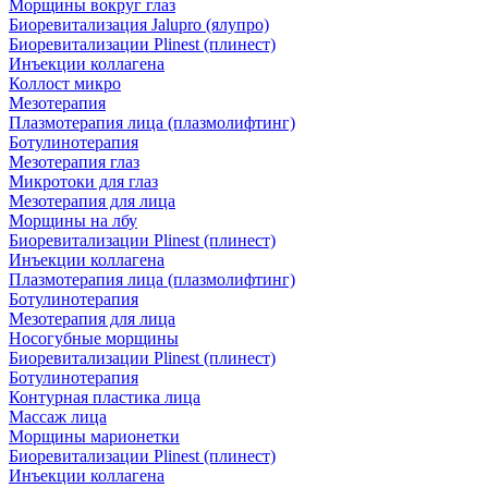
Морщины вокруг глаз
Биоревитализация Jalupro (ялупро)
Биоревитализации Plinest (плинест)
Инъекции коллагена
Коллост микро
Мезотерапия
Плазмотерапия лица (плазмолифтинг)
Ботулинотерапия
Мезотерапия глаз
Микротоки для глаз
Мезотерапия для лица
Морщины на лбу
Биоревитализации Plinest (плинест)
Инъекции коллагена
Плазмотерапия лица (плазмолифтинг)
Ботулинотерапия
Мезотерапия для лица
Носогубные морщины
Биоревитализации Plinest (плинест)
Ботулинотерапия
Контурная пластика лица
Массаж лица
Морщины марионетки
Биоревитализации Plinest (плинест)
Инъекции коллагена