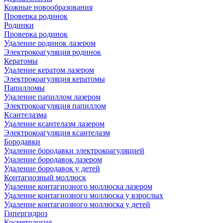
Кожные новообразования
Проверка родинок
Родинки
Проверка родинок
Удаление родинок лазером
Электрокоагуляция родинок
Кератомы
Удаление кератом лазером
Электрокоагуляция кератомы
Папилломы
Удаление папиллом лазером
Электрокоагуляция папиллом
Ксантелазма
Удаление ксантелазм лазером
Электрокоагуляция ксантелазм
Бородавки
Удаление бородавки электрокоагуляцией
Удаление бородавок лазером
Удаление бородавок у детей
Контагиозный моллюск
Удаление контагиозного моллюска лазером
Удаление контагиозного моллюска у взрослых
Удаление контагиозного моллюска у детей
Гипергидроз
Косметология