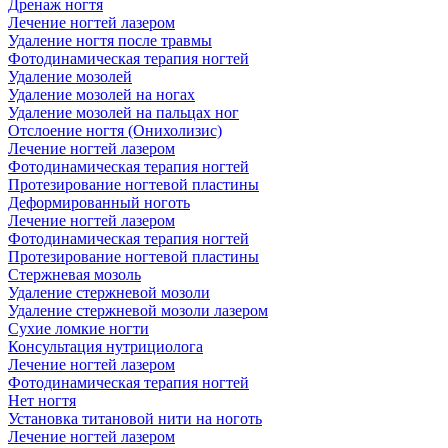
Дренаж ногтя
Лечение ногтей лазером
Удаление ногтя после травмы
Фотодинамическая терапия ногтей
Удаление мозолей
Удаление мозолей на ногах
Удаление мозолей на пальцах ног
Отслоение ногтя (Онихолизис)
Лечение ногтей лазером
Фотодинамическая терапия ногтей
Протезирование ногтевой пластины
Деформированный ноготь
Лечение ногтей лазером
Фотодинамическая терапия ногтей
Протезирование ногтевой пластины
Стержневая мозоль
Удаление стержневой мозоли
Удаление стержневой мозоли лазером
Сухие ломкие ногти
Консультация нутрициолога
Лечение ногтей лазером
Фотодинамическая терапия ногтей
Нет ногтя
Установка титановой нити на ноготь
Лечение ногтей лазером