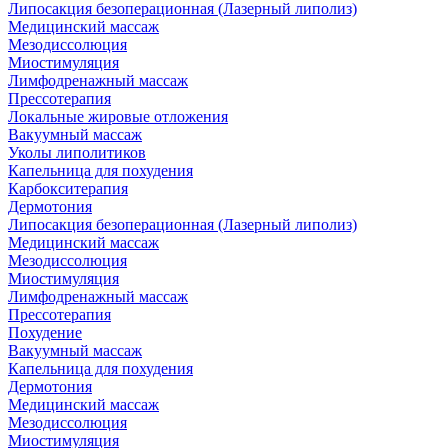
Липосакция безоперационная (Лазерный липолиз)
Медицинский массаж
Мезодиссолюция
Миостимуляция
Лимфодренажный массаж
Прессотерапия
Локальные жировые отложения
Вакуумный массаж
Уколы липолитиков
Капельница для похудения
Карбокситерапия
Дермотония
Липосакция безоперационная (Лазерный липолиз)
Медицинский массаж
Мезодиссолюция
Миостимуляция
Лимфодренажный массаж
Прессотерапия
Похудение
Вакуумный массаж
Капельница для похудения
Дермотония
Медицинский массаж
Мезодиссолюция
Миостимуляция