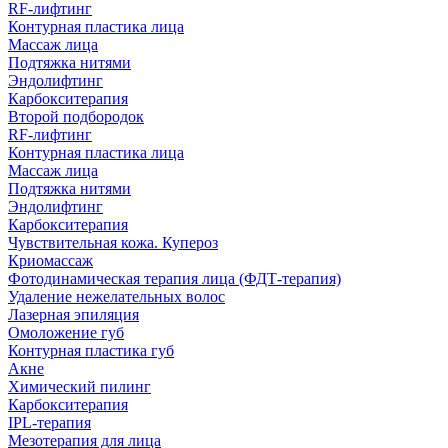
RF-лифтинг
Контурная пластика лица
Массаж лица
Подтяжка нитями
Эндолифтинг
Карбокситерапия
Второй подбородок
RF-лифтинг
Контурная пластика лица
Массаж лица
Подтяжка нитями
Эндолифтинг
Карбокситерапия
Чувствительная кожа. Купероз
Криомассаж
Фотодинамическая терапия лица (ФДТ-терапия)
Удаление нежелательных волос
Лазерная эпиляция
Омоложение губ
Контурная пластика губ
Акне
Химический пилинг
Карбокситерапия
IPL‑терапия
Мезотерапия для лица