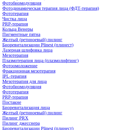
Фотобиомодуляция
Фотодинамическая терапия лица (ФДТ-терапия)
Фототерапия
Чистка лица
PRP-терапия
Кольца Венеры
Пигментные пятна
Желтый (ретиноевый) пилинг
Биоревитализации Plinest (плинест)
Лазерная шлифовка лица
Мезотерапия
Плазмотерапия лица (плазмолифтинг)
Фотоомоложение
Фракционная мезотерапия
IPL‑терапия
Мезотерапия для лица
Фотобиомодуляция
Фототерапия
PRP-терапия
Постакне
Биоревитализация лица
Желтый (ретиноевый) пилинг
Пилинг PRX
Пилинг джесснера
Биоревитализации Plinest (плинест)