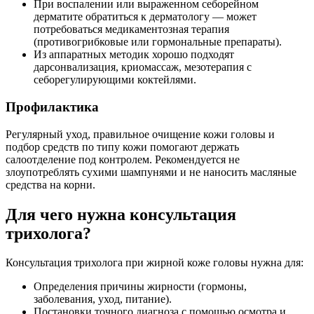
При воспалении или выраженном себорейном
дерматите обратиться к дерматологу — может
потребоваться медикаментозная терапия
(противогрибковые или гормональные препараты).
Из аппаратных методик хорошо подходят
дарсонвализация, криомассаж, мезотерапия с
себорегулирующими коктейлями.
Профилактика
Регулярный уход, правильное очищение кожи головы и
подбор средств по типу кожи помогают держать
салоотделение под контролем. Рекомендуется не
злоупотреблять сухими шампунями и не наносить масляные
средства на корни.
Для чего нужна консультация
трихолога?
Консультация трихолога при жирной коже головы нужна для:
Определения причины жирности (гормоны,
заболевания, уход, питание).
Постановки точного диагноза с помощью осмотра и