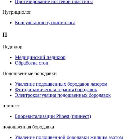
Протезирование ногтевой пластины
Нутрициолог
Консультация нутрициолога
П
Педикюр
Медицинский педикюр
Обработка стоп
Подошвенные бородавки
Удаление подошвенных бородавок лазером
Фотодинамическая терапия бородавок
Электрокоагуляция подошвенных бородавок
плинест
Биоревитализации Plinest (плинест)
подошвенная бородавка
Удаление подошвенной бородавки жидким азотом