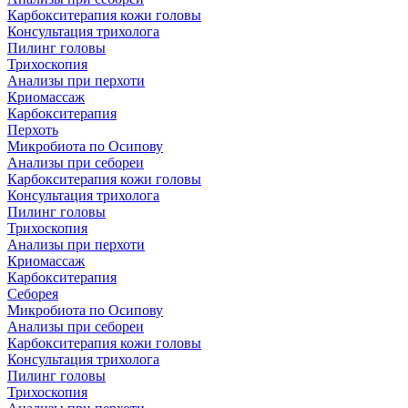
Карбокситерапия кожи головы
Консультация трихолога
Пилинг головы
Трихоскопия
Анализы при перхоти
Криомассаж
Карбокситерапия
Перхоть
Микробиота по Осипову
Анализы при себореи
Карбокситерапия кожи головы
Консультация трихолога
Пилинг головы
Трихоскопия
Анализы при перхоти
Криомассаж
Карбокситерапия
Себорея
Микробиота по Осипову
Анализы при себореи
Карбокситерапия кожи головы
Консультация трихолога
Пилинг головы
Трихоскопия