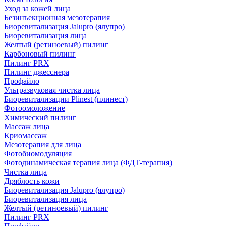
Уход за кожей лица
Безинъекционная мезотерапия
Биоревитализация Jalupro (ялупро)
Биоревитализация лица
Желтый (ретиноевый) пилинг
Карбоновый пилинг
Пилинг PRX
Пилинг джесснера
Профайло
Ультразвуковая чистка лица
Биоревитализации Plinest (плинест)
Фотоомоложение
Химический пилинг
Массаж лица
Криомассаж
Мезотерапия для лица
Фотобиомодуляция
Фотодинамическая терапия лица (ФДТ-терапия)
Чистка лица
Дряблость кожи
Биоревитализация Jalupro (ялупро)
Биоревитализация лица
Желтый (ретиноевый) пилинг
Пилинг PRX