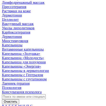
Лимфодренажный массаж
Прессотерапия
Растяжки на коже
Дермотония
Целлюлит
Вакуумный массаж
Уколы липолитиков
Карбокситерапия
Дермотония
Миостимуляция
Капельницы
Витаминные капельницы
Капельница «Золушка»
Капельница «Молодость»
Капельница для похудения
Капельницы «Энергия»
Капельницы в дерматологии
Капельницы с Гептралом
Капельницы с глутатионом
Лаеннек-терапия
Психология
Консультация психолога
Очистить