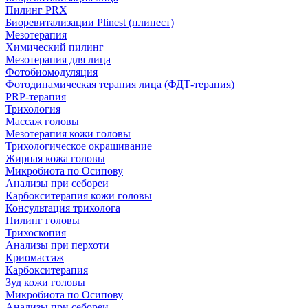
Пилинг PRX
Биоревитализации Plinest (плинест)
Мезотерапия
Химический пилинг
Мезотерапия для лица
Фотобиомодуляция
Фотодинамическая терапия лица (ФДТ-терапия)
PRP-терапия
Трихология
Массаж головы
Мезотерапия кожи головы
Трихологическое окрашивание
Жирная кожа головы
Микробиота по Осипову
Анализы при себореи
Карбокситерапия кожи головы
Консультация трихолога
Пилинг головы
Трихоскопия
Анализы при перхоти
Криомассаж
Карбокситерапия
Зуд кожи головы
Микробиота по Осипову
Анализы при себореи