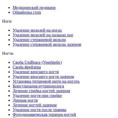
Медицинский педикюр
Обработка стоп
Ноги
Удаление мозолей на ногах
Удаление мозолей на пальцах ног
Удаление стержневой мозоли
Удаление стержневой мозоли лазером
Ногти
Скоба UniBrace (Унибрейс)
Скоба фрейзера
Удаление вросшего ногтя
Удаление вросшего ногтя лазером
Установка титановой нити на ноготь
Консультация нутрициолога
Лечение грибка ногтей лазером
Удаление ногтя при грибке
Дренаж ногтя
Лечение ногтей лазером
Удаление ногтя после травмы
Фотодинамическая терапия ногтей