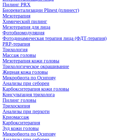
Пилинг PRX
Биоревитализации Plinest (плинест)
Мезотерапия
Химический пилинг
Мезотерапия для лица
Фотобиомодуляция
Фотодинамическая терапия лица (ФДТ-терапия)
PRP-терапия
Трихология
Массаж головы
Мезотерапия кожи головы
Трихологическое окрашивание
Жирная кожа головы
Микробиота по Осипову
Анализы при себореи
Карбокситерапия кожи головы
Консультация трихолога
Пилинг головы
Трихоскопия
Анализы при перхоти
Криомассаж
Карбокситерапия
Зуд кожи головы
Микробиота по Осипову
Анализы при себореи