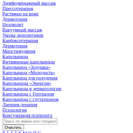
Лимфодренажный массаж
Прессотерапия
Растяжки на коже
Дермотония
Целлюлит
Вакуумный массаж
Уколы липолитиков
Карбокситерапия
Дермотония
Миостимуляция
Капельницы
Витаминные капельницы
Капельница «Золушка»
Капельница «Молодость»
Капельница для похудения
Капельницы «Энергия»
Капельницы в дерматологии
Капельницы с Гептралом
Капельницы с глутатионом
Лаеннек-терапия
Психология
Консультация психолога
Очистить