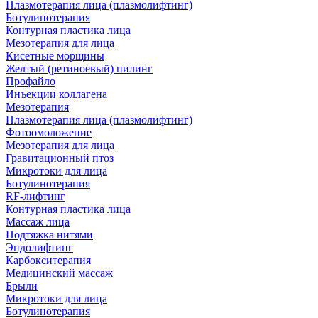
Плазмотерапия лица (плазмолифтинг)
Ботулинотерапия
Контурная пластика лица
Мезотерапия для лица
Кисетные морщины
Желтый (ретиноевый) пилинг
Профайло
Инъекции коллагена
Мезотерапия
Плазмотерапия лица (плазмолифтинг)
Фотоомоложение
Мезотерапия для лица
Гравитационный птоз
Микротоки для лица
Ботулинотерапия
RF-лифтинг
Контурная пластика лица
Массаж лица
Подтяжка нитями
Эндолифтинг
Карбокситерапия
Медицинский массаж
Брыли
Микротоки для лица
Ботулинотерапия