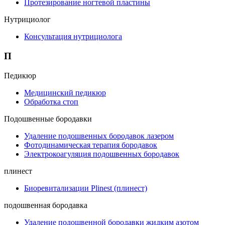
Протезирование ногтевой пластины
Нутрициолог
Консультация нутрициолога
П
Педикюр
Медицинский педикюр
Обработка стоп
Подошвенные бородавки
Удаление подошвенных бородавок лазером
Фотодинамическая терапия бородавок
Электрокоагуляция подошвенных бородавок
плинест
Биоревитализации Plinest (плинест)
подошвенная бородавка
Удаление подошвенной бородавки жидким азотом