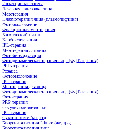
Инъекции коллагена
Лазерная шлифовка лица
Мезотерапия
Плазмотерапия лица (плазмолифтинг)
Фотоомоложение
Фракционная мезотерапия
Химический пилинг
Карбокситерапия
IPL‑терапия
Мезотерапия для лица
Фотобиомодуляция
Фотодинамическая терапия лица (ФДТ-терапия)
PRP-терапия
Розацеа
Фотоомоложение
IPL‑терапия
Мезотерапия для лица
Фотодинамическая терапия лица (ФДТ-терапия)
Фототерапия
PRP-терапия
Сосудистые звёздочки
IPL‑терапия
Сухость кожи (ксероз)
Биоревитализация Jalupro (ялупро)
Биоревитализация лица