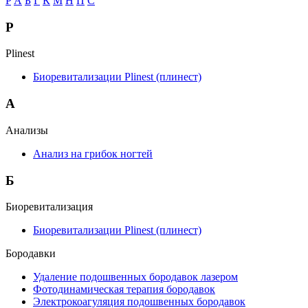
P
А
Б
Г
К
М
Н
П
С
P
Plinest
Биоревитализации Plinest (плинест)
А
Анализы
Анализ на грибок ногтей
Б
Биоревитализация
Биоревитализации Plinest (плинест)
Бородавки
Удаление подошвенных бородавок лазером
Фотодинамическая терапия бородавок
Электрокоагуляция подошвенных бородавок