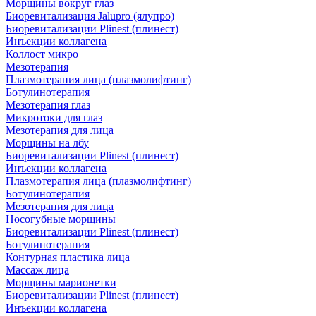
Морщины вокруг глаз
Биоревитализация Jalupro (ялупро)
Биоревитализации Plinest (плинест)
Инъекции коллагена
Коллост микро
Мезотерапия
Плазмотерапия лица (плазмолифтинг)
Ботулинотерапия
Мезотерапия глаз
Микротоки для глаз
Мезотерапия для лица
Морщины на лбу
Биоревитализации Plinest (плинест)
Инъекции коллагена
Плазмотерапия лица (плазмолифтинг)
Ботулинотерапия
Мезотерапия для лица
Носогубные морщины
Биоревитализации Plinest (плинест)
Ботулинотерапия
Контурная пластика лица
Массаж лица
Морщины марионетки
Биоревитализации Plinest (плинест)
Инъекции коллагена