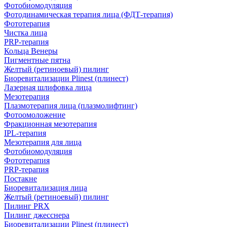
Фотобиомодуляция
Фотодинамическая терапия лица (ФДТ-терапия)
Фототерапия
Чистка лица
PRP-терапия
Кольца Венеры
Пигментные пятна
Желтый (ретиноевый) пилинг
Биоревитализации Plinest (плинест)
Лазерная шлифовка лица
Мезотерапия
Плазмотерапия лица (плазмолифтинг)
Фотоомоложение
Фракционная мезотерапия
IPL‑терапия
Мезотерапия для лица
Фотобиомодуляция
Фототерапия
PRP-терапия
Постакне
Биоревитализация лица
Желтый (ретиноевый) пилинг
Пилинг PRX
Пилинг джесснера
Биоревитализации Plinest (плинест)