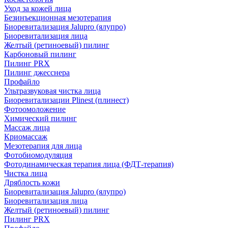
Уход за кожей лица
Безинъекционная мезотерапия
Биоревитализация Jalupro (ялупро)
Биоревитализация лица
Желтый (ретиноевый) пилинг
Карбоновый пилинг
Пилинг PRX
Пилинг джесснера
Профайло
Ультразвуковая чистка лица
Биоревитализации Plinest (плинест)
Фотоомоложение
Химический пилинг
Массаж лица
Криомассаж
Мезотерапия для лица
Фотобиомодуляция
Фотодинамическая терапия лица (ФДТ-терапия)
Чистка лица
Дряблость кожи
Биоревитализация Jalupro (ялупро)
Биоревитализация лица
Желтый (ретиноевый) пилинг
Пилинг PRX