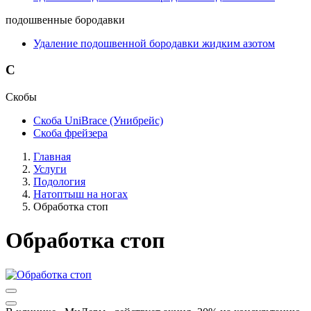
подошвенные бородавки
Удаление подошвенной бородавки жидким азотом
С
Скобы
Скоба UniBrace (Унибрейс)
Скоба фрейзера
Главная
Услуги
Подология
Натоптыш на ногах
Обработка стоп
Обработка стоп