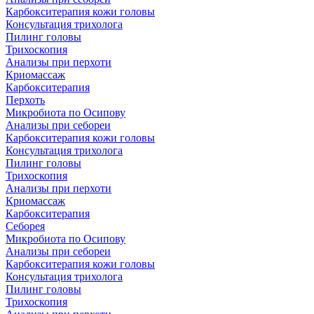
Карбокситерапия кожи головы
Консультация трихолога
Пилинг головы
Трихоскопия
Анализы при перхоти
Криомассаж
Карбокситерапия
Перхоть
Микробиота по Осипову
Анализы при себореи
Карбокситерапия кожи головы
Консультация трихолога
Пилинг головы
Трихоскопия
Анализы при перхоти
Криомассаж
Карбокситерапия
Себорея
Микробиота по Осипову
Анализы при себореи
Карбокситерапия кожи головы
Консультация трихолога
Пилинг головы
Трихоскопия