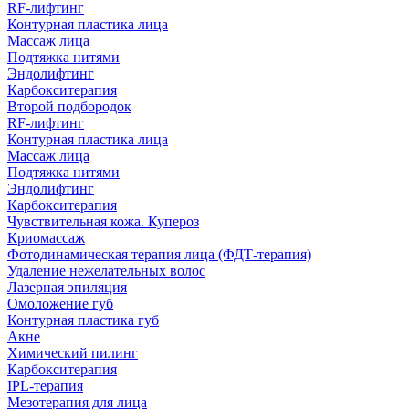
RF-лифтинг
Контурная пластика лица
Массаж лица
Подтяжка нитями
Эндолифтинг
Карбокситерапия
Второй подбородок
RF-лифтинг
Контурная пластика лица
Массаж лица
Подтяжка нитями
Эндолифтинг
Карбокситерапия
Чувствительная кожа. Купероз
Криомассаж
Фотодинамическая терапия лица (ФДТ-терапия)
Удаление нежелательных волос
Лазерная эпиляция
Омоложение губ
Контурная пластика губ
Акне
Химический пилинг
Карбокситерапия
IPL‑терапия
Мезотерапия для лица