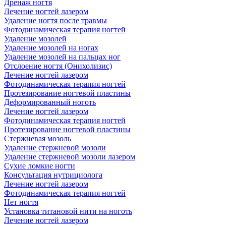
Дренаж ногтя
Лечение ногтей лазером
Удаление ногтя после травмы
Фотодинамическая терапия ногтей
Удаление мозолей
Удаление мозолей на ногах
Удаление мозолей на пальцах ног
Отслоение ногтя (Онихолизис)
Лечение ногтей лазером
Фотодинамическая терапия ногтей
Протезирование ногтевой пластины
Деформированный ноготь
Лечение ногтей лазером
Фотодинамическая терапия ногтей
Протезирование ногтевой пластины
Стержневая мозоль
Удаление стержневой мозоли
Удаление стержневой мозоли лазером
Сухие ломкие ногти
Консультация нутрициолога
Лечение ногтей лазером
Фотодинамическая терапия ногтей
Нет ногтя
Установка титановой нити на ноготь
Лечение ногтей лазером