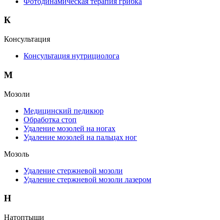
Фотодинамическая терапия грибка
К
Консультация
Консультация нутрициолога
М
Мозоли
Медицинский педикюр
Обработка стоп
Удаление мозолей на ногах
Удаление мозолей на пальцах ног
Мозоль
Удаление стержневой мозоли
Удаление стержневой мозоли лазером
Н
Натоптыши