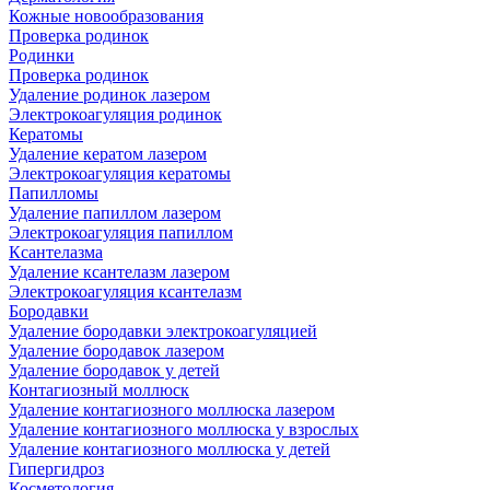
Кожные новообразования
Проверка родинок
Родинки
Проверка родинок
Удаление родинок лазером
Электрокоагуляция родинок
Кератомы
Удаление кератом лазером
Электрокоагуляция кератомы
Папилломы
Удаление папиллом лазером
Электрокоагуляция папиллом
Ксантелазма
Удаление ксантелазм лазером
Электрокоагуляция ксантелазм
Бородавки
Удаление бородавки электрокоагуляцией
Удаление бородавок лазером
Удаление бородавок у детей
Контагиозный моллюск
Удаление контагиозного моллюска лазером
Удаление контагиозного моллюска у взрослых
Удаление контагиозного моллюска у детей
Гипергидроз
Косметология