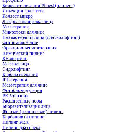
Профайло
Биоревитализации Plinest (плинест)
Инъекции коллагена
Коллост микро
Лазерная шлифовка лица
Мезотерапия
Микротоки для лица
Плазмотерапия лица (плазмолифтинг)
Фотоомоложение
Фракционная мезотерапия
Химический пилинг
RF-лифтинг
Массаж лица
Эндолифтинг
Карбокситерапия
IPL‑терапия
Мезотерапия для лица
Фотобиомодуляция
PRP-терапия
Расширенные поры
Биоревитализация лица
Желтый (ретиноевый) пилинг
Карбоновый пилинг
Пилинг PRX
Пилинг джесснера