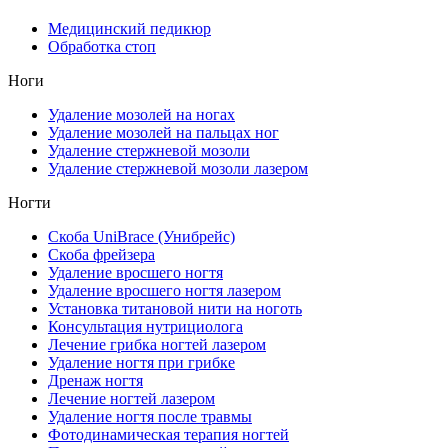
Медицинский педикюр
Обработка стоп
Ноги
Удаление мозолей на ногах
Удаление мозолей на пальцах ног
Удаление стержневой мозоли
Удаление стержневой мозоли лазером
Ногти
Скоба UniBrace (Унибрейс)
Скоба фрейзера
Удаление вросшего ногтя
Удаление вросшего ногтя лазером
Установка титановой нити на ноготь
Консультация нутрициолога
Лечение грибка ногтей лазером
Удаление ногтя при грибке
Дренаж ногтя
Лечение ногтей лазером
Удаление ногтя после травмы
Фотодинамическая терапия ногтей