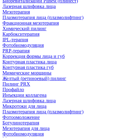
Биоревитализации Plinest (плинест)
Лазерная шлифовка лица
Мезотерапия
Плазмотерапия лица (плазмолифтинг)
Фракционная мезотерапия
Химический пилинг
Карбокситерапия
IPL‑терапия
Фотобиомодуляция
PRP-терапия
Коррекция формы лица и губ
Контурная пластика лица
Контурная пластика губ
Мимические морщины
Желтый (ретиноевый) пилинг
Пилинг PRX
Профайло
Инъекции коллагена
Лазерная шлифовка лица
Микротоки для лица
Плазмотерапия лица (плазмолифтинг)
Фотоомоложение
Ботулинотерапия
Мезотерапия для лица
Фотобиомодуляция