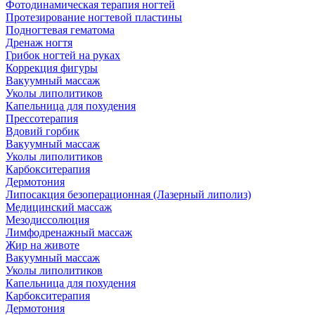
Фотодинамическая терапия ногтей
Протезирование ногтевой пластины
Подногтевая гематома
Дренаж ногтя
Грибок ногтей на руках
Коррекция фигуры
Вакуумный массаж
Уколы липолитиков
Капельница для похудения
Прессотерапия
Вдовий горбик
Вакуумный массаж
Уколы липолитиков
Карбокситерапия
Дермотония
Липосакция безоперационная (Лазерный липолиз)
Медицинский массаж
Мезодиссолюция
Лимфодренажный массаж
Жир на животе
Вакуумный массаж
Уколы липолитиков
Капельница для похудения
Карбокситерапия
Дермотония