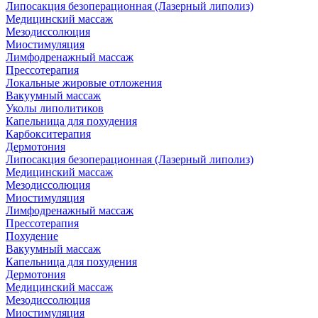
Липосакция безоперационная (Лазерный липолиз)
Медицинский массаж
Мезодиссолюция
Миостимуляция
Лимфодренажный массаж
Прессотерапия
Локальные жировые отложения
Вакуумный массаж
Уколы липолитиков
Капельница для похудения
Карбокситерапия
Дермотония
Липосакция безоперационная (Лазерный липолиз)
Медицинский массаж
Мезодиссолюция
Миостимуляция
Лимфодренажный массаж
Прессотерапия
Похудение
Вакуумный массаж
Капельница для похудения
Дермотония
Медицинский массаж
Мезодиссолюция
Миостимуляция