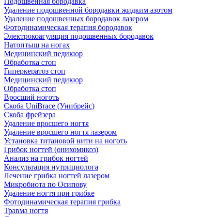
Подошвенная бородавка
Удаление подошвенной бородавки жидким азотом
Удаление подошвенных бородавок лазером
Фотодинамическая терапия бородавок
Электрокоагуляция подошвенных бородавок
Натоптыш на ногах
Медицинский педикюр
Обработка стоп
Гиперкератоз стоп
Медицинский педикюр
Обработка стоп
Вросший ноготь
Скоба UniBrace (Унибрейс)
Скоба фрейзера
Удаление вросшего ногтя
Удаление вросшего ногтя лазером
Установка титановой нити на ноготь
Грибок ногтей (онихомикоз)
Анализ на грибок ногтей
Консультация нутрициолога
Лечение грибка ногтей лазером
Микробиота по Осипову
Удаление ногтя при грибке
Фотодинамическая терапия грибка
Травма ногтя