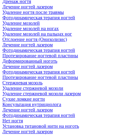
Дренаж ногтя
Лечение ногтей лазером
Удаление ногтя после травмы
Фотодинамическая терапия ногтей
Удаление мозолей
Удаление мозолей на ногах
Удаление мозолей на пальцах ног
Отслоение ногтя (Онихолизис)
Лечение ногтей лазером
Фотодинамическая терапия ногтей
Протезирование ногтевой пластины
Деформированный ноготь
Лечение ногтей лазером
Фотодинамическая терапия ногтей
Протезирование ногтевой пластины
Стержневая мозоль
Удаление стержневой мозоли
Удаление стержневой мозоли лазером
Сухие ломкие ногти
Консультация нутрициолога
Лечение ногтей лазером
Фотодинамическая терапия ногтей
Нет ногтя
Установка титановой нити на ноготь
Лечение ногтей лазером