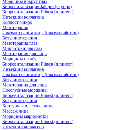
Морщины вокруг глаз
Биоревитализация Jalupro (ялупро)
Биоревитализации Plinest (плинест)
Инъекции коллагена
Коллост микро
Мезотерапия
Плазмотерапия лица (плазмолифтинг)
Ботулинотерапия
Мезотерапия глаз
Микротоки для глаз
Мезотерапия для лица
Морщины на лбу
Биоревитализации Plinest (плинест)
Инъекции коллагена
Плазмотерапия лица (плазмолифтинг)
Ботулинотерапия
Мезотерапия для лица
Носогубные морщины
Биоревитализации Plinest (плинест)
Ботулинотерапия
Контурная пластика лица
Массаж лица
Морщины марионетки
Биоревитализации Plinest (плинест)
Инъекции коллагена