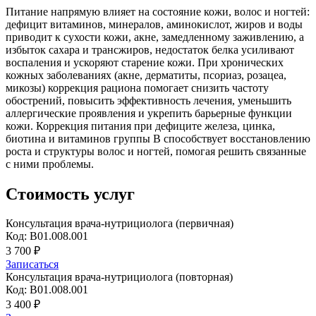
Питание напрямую влияет на состояние кожи, волос и ногтей:
дефицит витаминов, минералов, аминокислот, жиров и воды
приводит к сухости кожи, акне, замедленному заживлению, а
избыток сахара и трансжиров, недостаток белка усиливают
воспаления и ускоряют старение кожи. При хронических
кожных заболеваниях (акне, дерматиты, псориаз, розацеа,
микозы) коррекция рациона помогает снизить частоту
обострений, повысить эффективность лечения, уменьшить
аллергические проявления и укрепить барьерные функции
кожи. Коррекция питания при дефиците железа, цинка,
биотина и витаминов группы B способствует восстановлению
роста и структуры волос и ногтей, помогая решить связанные
с ними проблемы.
Стоимость услуг
Консультация врача-нутрициолога (первичная)
Код: B01.008.001
3 700 ₽
Записаться
Консультация врача-нутрициолога (повторная)
Код: В01.008.001
3 400 ₽