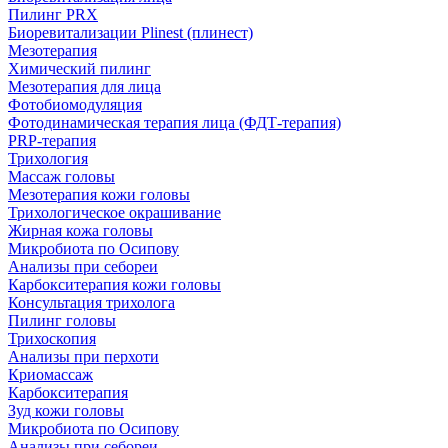
Пилинг PRX
Биоревитализации Plinest (плинест)
Мезотерапия
Химический пилинг
Мезотерапия для лица
Фотобиомодуляция
Фотодинамическая терапия лица (ФДТ-терапия)
PRP-терапия
Трихология
Массаж головы
Мезотерапия кожи головы
Трихологическое окрашивание
Жирная кожа головы
Микробиота по Осипову
Анализы при себореи
Карбокситерапия кожи головы
Консультация трихолога
Пилинг головы
Трихоскопия
Анализы при перхоти
Криомассаж
Карбокситерапия
Зуд кожи головы
Микробиота по Осипову
Анализы при себореи