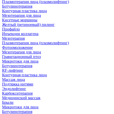
Плазмотерапия лица (плазмолифтинг)
Ботулинотерапия
Контурная пластика лица
Мезотерапия для лица
Кисетные морщины
Желтый (ретиноевый) пилинг
Профайло
Инъекции коллагена
Мезотерапия
Плазмотерапия лица (плазмолифтинг)
Фотоомоложение
Мезотерапия для лица
Гравитационный птоз
Микротоки для лица
Ботулинотерапия
RF-лифтинг
Контурная пластика лица
Массаж лица
Подтяжка нитями
Эндолифтинг
Карбокситерапия
Медицинский массаж
Брыли
Микротоки для лица
Ботулинотерапия