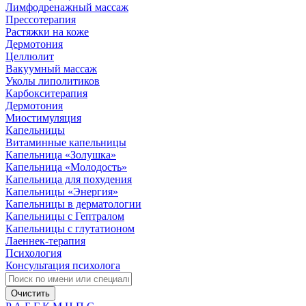
Лимфодренажный массаж
Прессотерапия
Растяжки на коже
Дермотония
Целлюлит
Вакуумный массаж
Уколы липолитиков
Карбокситерапия
Дермотония
Миостимуляция
Капельницы
Витаминные капельницы
Капельница «Золушка»
Капельница «Молодость»
Капельница для похудения
Капельницы «Энергия»
Капельницы в дерматологии
Капельницы с Гептралом
Капельницы с глутатионом
Лаеннек-терапия
Психология
Консультация психолога
Очистить