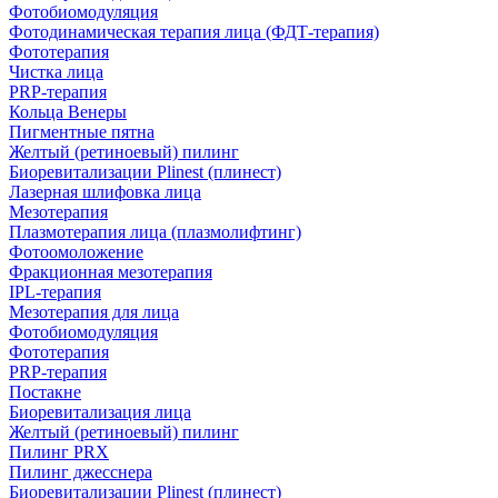
Фотобиомодуляция
Фотодинамическая терапия лица (ФДТ-терапия)
Фототерапия
Чистка лица
PRP-терапия
Кольца Венеры
Пигментные пятна
Желтый (ретиноевый) пилинг
Биоревитализации Plinest (плинест)
Лазерная шлифовка лица
Мезотерапия
Плазмотерапия лица (плазмолифтинг)
Фотоомоложение
Фракционная мезотерапия
IPL‑терапия
Мезотерапия для лица
Фотобиомодуляция
Фототерапия
PRP-терапия
Постакне
Биоревитализация лица
Желтый (ретиноевый) пилинг
Пилинг PRX
Пилинг джесснера
Биоревитализации Plinest (плинест)