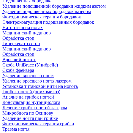
Подошвенная бородавка
Удаление подошвенной бородавки жидким азотом
Удаление подошвенных бородавок лазером
Фотодинамическая терапия бородавок
Электрокоагуляция подошвенных бородавок
Натоптыш на ногах
Медицинский педикюр
Обработка стоп
Гиперкератоз стоп
Медицинский педикюр
Обработка стоп
Вросший ноготь
Скоба UniBrace (Унибрейс)
Скоба фрейзера
Удаление вросшего ногтя
Удаление вросшего ногтя лазером
Установка титановой нити на ноготь
Грибок ногтей (онихомикоз)
Анализ на грибок ногтей
Консультация нутрициолога
Лечение грибка ногтей лазером
Микробиота по Осипову
Удаление ногтя при грибке
Фотодинамическая терапия грибка
Травма ногтя