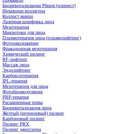
Профайло
Биоревитализации Plinest (плинест)
Инъекции коллагена
Коллост микро
Лазерная шлифовка лица
Мезотерапия
Микротоки для лица
Плазмотерапия лица (плазмолифтинг)
Фотоомоложение
Фракционная мезотерапия
Химический пилинг
RF-лифтинг
Массаж лица
Эндолифтинг
Карбокситерапия
IPL‑терапия
Мезотерапия для лица
Фотобиомодуляция
PRP-терапия
Расширенные поры
Биоревитализация лица
Желтый (ретиноевый) пилинг
Карбоновый пилинг
Пилинг PRX
Пилинг джесснера