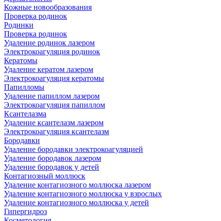
Кожные новообразования
Проверка родинок
Родинки
Проверка родинок
Удаление родинок лазером
Электрокоагуляция родинок
Кератомы
Удаление кератом лазером
Электрокоагуляция кератомы
Папилломы
Удаление папиллом лазером
Электрокоагуляция папиллом
Ксантелазма
Удаление ксантелазм лазером
Электрокоагуляция ксантелазм
Бородавки
Удаление бородавки электрокоагуляцией
Удаление бородавок лазером
Удаление бородавок у детей
Контагиозный моллюск
Удаление контагиозного моллюска лазером
Удаление контагиозного моллюска у взрослых
Удаление контагиозного моллюска у детей
Гипергидроз
Косметология