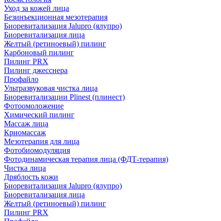
Уход за кожей лица
Безинъекционная мезотерапия
Биоревитализация Jalupro (ялупро)
Биоревитализация лица
Желтый (ретиноевый) пилинг
Карбоновый пилинг
Пилинг PRX
Пилинг джесснера
Профайло
Ультразвуковая чистка лица
Биоревитализации Plinest (плинест)
Фотоомоложение
Химический пилинг
Массаж лица
Криомассаж
Мезотерапия для лица
Фотобиомодуляция
Фотодинамическая терапия лица (ФДТ-терапия)
Чистка лица
Дряблость кожи
Биоревитализация Jalupro (ялупро)
Биоревитализация лица
Желтый (ретиноевый) пилинг
Пилинг PRX