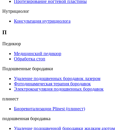
Протезирование ногтевой пластины
Нутрициолог
Консультация нутрициолога
П
Педикюр
Медицинский педикюр
Обработка стоп
Подошвенные бородавки
Удаление подошвенных бородавок лазером
Фотодинамическая терапия бородавок
Электрокоагуляция подошвенных бородавок
плинест
Биоревитализации Plinest (плинест)
подошвенная бородавка
Удаление подошвенной бородавки жидким азотом