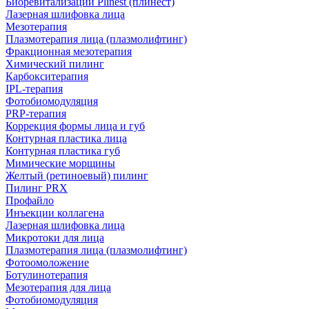
Биоревитализации Plinest (плинест)
Лазерная шлифовка лица
Мезотерапия
Плазмотерапия лица (плазмолифтинг)
Фракционная мезотерапия
Химический пилинг
Карбокситерапия
IPL‑терапия
Фотобиомодуляция
PRP-терапия
Коррекция формы лица и губ
Контурная пластика лица
Контурная пластика губ
Мимические морщины
Желтый (ретиноевый) пилинг
Пилинг PRX
Профайло
Инъекции коллагена
Лазерная шлифовка лица
Микротоки для лица
Плазмотерапия лица (плазмолифтинг)
Фотоомоложение
Ботулинотерапия
Мезотерапия для лица
Фотобиомодуляция