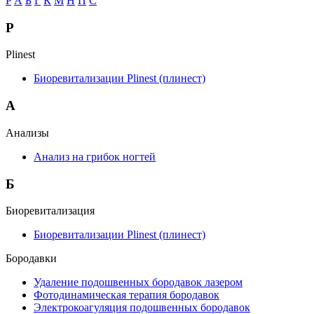
P
А
Б
Г
К
М
Н
П
С
P
Plinest
Биоревитализации Plinest (плинест)
А
Анализы
Анализ на грибок ногтей
Б
Биоревитализация
Биоревитализации Plinest (плинест)
Бородавки
Удаление подошвенных бородавок лазером
Фотодинамическая терапия бородавок
Электрокоагуляция подошвенных бородавок