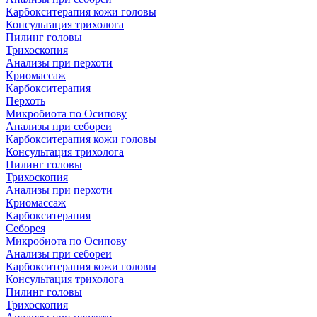
Карбокситерапия кожи головы
Консультация трихолога
Пилинг головы
Трихоскопия
Анализы при перхоти
Криомассаж
Карбокситерапия
Перхоть
Микробиота по Осипову
Анализы при себореи
Карбокситерапия кожи головы
Консультация трихолога
Пилинг головы
Трихоскопия
Анализы при перхоти
Криомассаж
Карбокситерапия
Себорея
Микробиота по Осипову
Анализы при себореи
Карбокситерапия кожи головы
Консультация трихолога
Пилинг головы
Трихоскопия