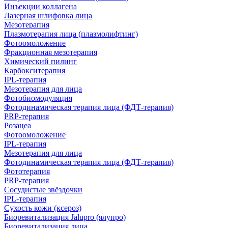
Инъекции коллагена
Лазерная шлифовка лица
Мезотерапия
Плазмотерапия лица (плазмолифтинг)
Фотоомоложение
Фракционная мезотерапия
Химический пилинг
Карбокситерапия
IPL‑терапия
Мезотерапия для лица
Фотобиомодуляция
Фотодинамическая терапия лица (ФДТ-терапия)
PRP-терапия
Розацеа
Фотоомоложение
IPL‑терапия
Мезотерапия для лица
Фотодинамическая терапия лица (ФДТ-терапия)
Фототерапия
PRP-терапия
Сосудистые звёздочки
IPL‑терапия
Сухость кожи (ксероз)
Биоревитализация Jalupro (ялупро)
Биоревитализация лица