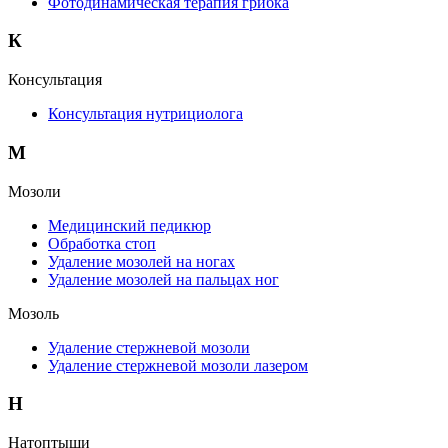
Фотодинамическая терапия грибка
К
Консультация
Консультация нутрициолога
М
Мозоли
Медицинский педикюр
Обработка стоп
Удаление мозолей на ногах
Удаление мозолей на пальцах ног
Мозоль
Удаление стержневой мозоли
Удаление стержневой мозоли лазером
Н
Натоптыши