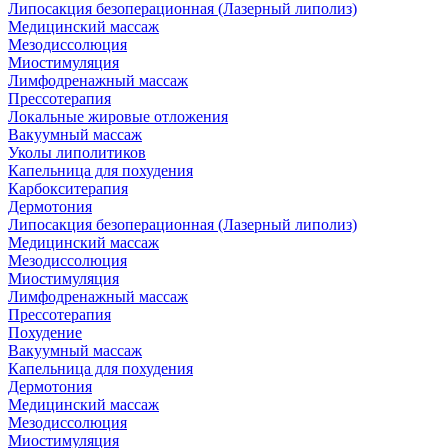
Липосакция безоперационная (Лазерный липолиз)
Медицинский массаж
Мезодиссолюция
Миостимуляция
Лимфодренажный массаж
Прессотерапия
Локальные жировые отложения
Вакуумный массаж
Уколы липолитиков
Капельница для похудения
Карбокситерапия
Дермотония
Липосакция безоперационная (Лазерный липолиз)
Медицинский массаж
Мезодиссолюция
Миостимуляция
Лимфодренажный массаж
Прессотерапия
Похудение
Вакуумный массаж
Капельница для похудения
Дермотония
Медицинский массаж
Мезодиссолюция
Миостимуляция