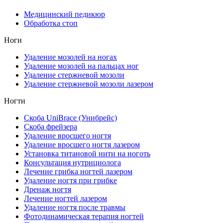
Медицинский педикюр
Обработка стоп
Ноги
Удаление мозолей на ногах
Удаление мозолей на пальцах ног
Удаление стержневой мозоли
Удаление стержневой мозоли лазером
Ногти
Скоба UniBrace (Унибрейс)
Скоба фрейзера
Удаление вросшего ногтя
Удаление вросшего ногтя лазером
Установка титановой нити на ноготь
Консультация нутрициолога
Лечение грибка ногтей лазером
Удаление ногтя при грибке
Дренаж ногтя
Лечение ногтей лазером
Удаление ногтя после травмы
Фотодинамическая терапия ногтей