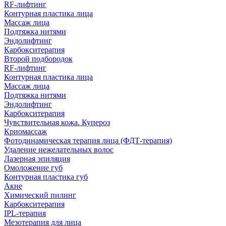
RF-лифтинг
Контурная пластика лица
Массаж лица
Подтяжка нитями
Эндолифтинг
Карбокситерапия
Второй подбородок
RF-лифтинг
Контурная пластика лица
Массаж лица
Подтяжка нитями
Эндолифтинг
Карбокситерапия
Чувствительная кожа. Купероз
Криомассаж
Фотодинамическая терапия лица (ФДТ-терапия)
Удаление нежелательных волос
Лазерная эпиляция
Омоложение губ
Контурная пластика губ
Акне
Химический пилинг
Карбокситерапия
IPL‑терапия
Мезотерапия для лица