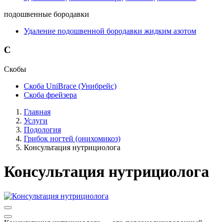
подошвенные бородавки
Удаление подошвенной бородавки жидким азотом
С
Скобы
Скоба UniBrace (Унибрейс)
Скоба фрейзера
Главная
Услуги
Подология
Грибок ногтей (онихомикоз)
Консультация нутрициолога
Консультация нутрициолога