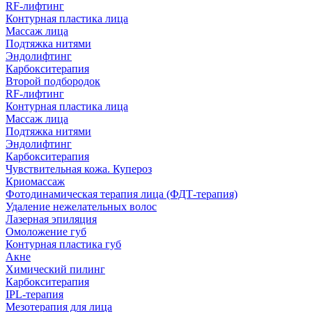
RF-лифтинг
Контурная пластика лица
Массаж лица
Подтяжка нитями
Эндолифтинг
Карбокситерапия
Второй подбородок
RF-лифтинг
Контурная пластика лица
Массаж лица
Подтяжка нитями
Эндолифтинг
Карбокситерапия
Чувствительная кожа. Купероз
Криомассаж
Фотодинамическая терапия лица (ФДТ-терапия)
Удаление нежелательных волос
Лазерная эпиляция
Омоложение губ
Контурная пластика губ
Акне
Химический пилинг
Карбокситерапия
IPL‑терапия
Мезотерапия для лица