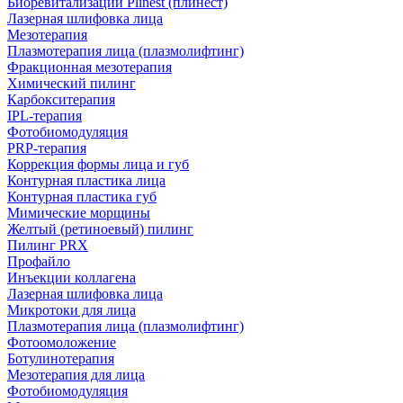
Биоревитализации Plinest (плинест)
Лазерная шлифовка лица
Мезотерапия
Плазмотерапия лица (плазмолифтинг)
Фракционная мезотерапия
Химический пилинг
Карбокситерапия
IPL‑терапия
Фотобиомодуляция
PRP-терапия
Коррекция формы лица и губ
Контурная пластика лица
Контурная пластика губ
Мимические морщины
Желтый (ретиноевый) пилинг
Пилинг PRX
Профайло
Инъекции коллагена
Лазерная шлифовка лица
Микротоки для лица
Плазмотерапия лица (плазмолифтинг)
Фотоомоложение
Ботулинотерапия
Мезотерапия для лица
Фотобиомодуляция