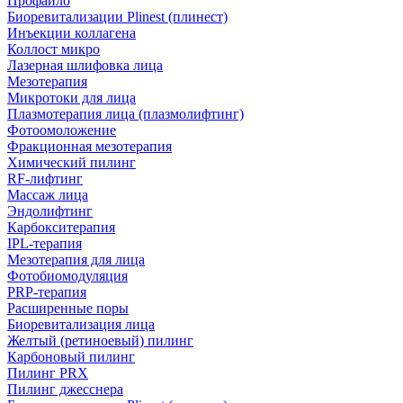
Профайло
Биоревитализации Plinest (плинест)
Инъекции коллагена
Коллост микро
Лазерная шлифовка лица
Мезотерапия
Микротоки для лица
Плазмотерапия лица (плазмолифтинг)
Фотоомоложение
Фракционная мезотерапия
Химический пилинг
RF-лифтинг
Массаж лица
Эндолифтинг
Карбокситерапия
IPL‑терапия
Мезотерапия для лица
Фотобиомодуляция
PRP-терапия
Расширенные поры
Биоревитализация лица
Желтый (ретиноевый) пилинг
Карбоновый пилинг
Пилинг PRX
Пилинг джесснера