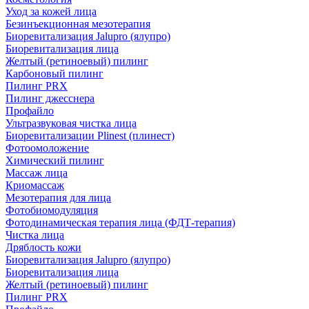
Уход за кожей лица
Безинъекционная мезотерапия
Биоревитализация Jalupro (ялупро)
Биоревитализация лица
Желтый (ретиноевый) пилинг
Карбоновый пилинг
Пилинг PRX
Пилинг джесснера
Профайло
Ультразвуковая чистка лица
Биоревитализации Plinest (плинест)
Фотоомоложение
Химический пилинг
Массаж лица
Криомассаж
Мезотерапия для лица
Фотобиомодуляция
Фотодинамическая терапия лица (ФДТ-терапия)
Чистка лица
Дряблость кожи
Биоревитализация Jalupro (ялупро)
Биоревитализация лица
Желтый (ретиноевый) пилинг
Пилинг PRX