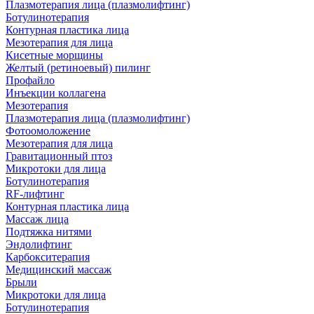
Плазмотерапия лица (плазмолифтинг)
Ботулинотерапия
Контурная пластика лица
Мезотерапия для лица
Кисетные морщины
Желтый (ретиноевый) пилинг
Профайло
Инъекции коллагена
Мезотерапия
Плазмотерапия лица (плазмолифтинг)
Фотоомоложение
Мезотерапия для лица
Гравитационный птоз
Микротоки для лица
Ботулинотерапия
RF-лифтинг
Контурная пластика лица
Массаж лица
Подтяжка нитями
Эндолифтинг
Карбокситерапия
Медицинский массаж
Брыли
Микротоки для лица
Ботулинотерапия