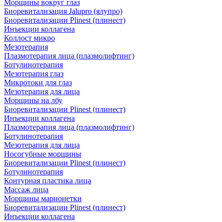
Морщины вокруг глаз
Биоревитализация Jalupro (ялупро)
Биоревитализации Plinest (плинест)
Инъекции коллагена
Коллост микро
Мезотерапия
Плазмотерапия лица (плазмолифтинг)
Ботулинотерапия
Мезотерапия глаз
Микротоки для глаз
Мезотерапия для лица
Морщины на лбу
Биоревитализации Plinest (плинест)
Инъекции коллагена
Плазмотерапия лица (плазмолифтинг)
Ботулинотерапия
Мезотерапия для лица
Носогубные морщины
Биоревитализации Plinest (плинест)
Ботулинотерапия
Контурная пластика лица
Массаж лица
Морщины марионетки
Биоревитализации Plinest (плинест)
Инъекции коллагена