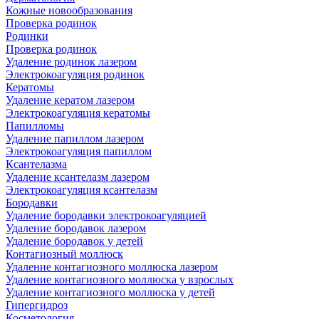
Кожные новообразования
Проверка родинок
Родинки
Проверка родинок
Удаление родинок лазером
Электрокоагуляция родинок
Кератомы
Удаление кератом лазером
Электрокоагуляция кератомы
Папилломы
Удаление папиллом лазером
Электрокоагуляция папиллом
Ксантелазма
Удаление ксантелазм лазером
Электрокоагуляция ксантелазм
Бородавки
Удаление бородавки электрокоагуляцией
Удаление бородавок лазером
Удаление бородавок у детей
Контагиозный моллюск
Удаление контагиозного моллюска лазером
Удаление контагиозного моллюска у взрослых
Удаление контагиозного моллюска у детей
Гипергидроз
Косметология