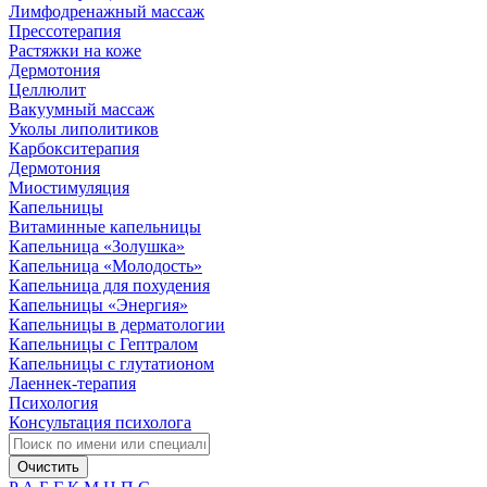
Лимфодренажный массаж
Прессотерапия
Растяжки на коже
Дермотония
Целлюлит
Вакуумный массаж
Уколы липолитиков
Карбокситерапия
Дермотония
Миостимуляция
Капельницы
Витаминные капельницы
Капельница «Золушка»
Капельница «Молодость»
Капельница для похудения
Капельницы «Энергия»
Капельницы в дерматологии
Капельницы с Гептралом
Капельницы с глутатионом
Лаеннек-терапия
Психология
Консультация психолога
Очистить