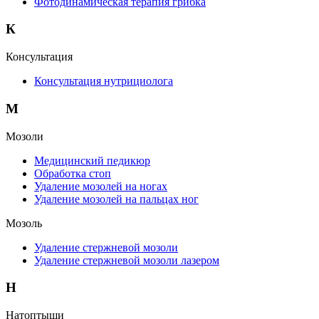
Фотодинамическая терапия грибка
К
Консультация
Консультация нутрициолога
М
Мозоли
Медицинский педикюр
Обработка стоп
Удаление мозолей на ногах
Удаление мозолей на пальцах ног
Мозоль
Удаление стержневой мозоли
Удаление стержневой мозоли лазером
Н
Натоптыши