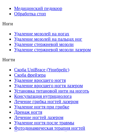
Медицинский педикюр
Обработка стоп
Ноги
Удаление мозолей на ногах
Удаление мозолей на пальцах ног
Удаление стержневой мозоли
Удаление стержневой мозоли лазером
Ногти
Скоба UniBrace (Унибрейс)
Скоба фрейзера
Удаление вросшего ногтя
Удаление вросшего ногтя лазером
Установка титановой нити на ноготь
Консультация нутрициолога
Лечение грибка ногтей лазером
Удаление ногтя при грибке
Дренаж ногтя
Лечение ногтей лазером
Удаление ногтя после травмы
Фотодинамическая терапия ногтей