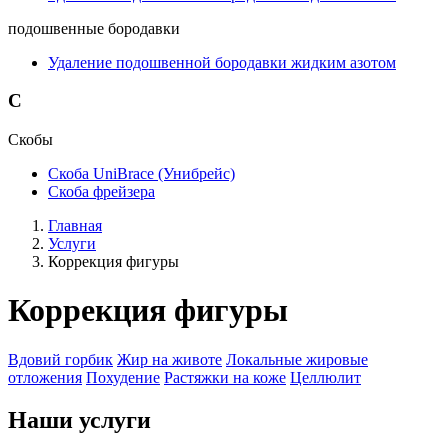
подошвенные бородавки
Удаление подошвенной бородавки жидким азотом
С
Скобы
Скоба UniBrace (Унибрейс)
Скоба фрейзера
Главная
Услуги
Коррекция фигуры
Коррекция фигуры
Вдовий горбик
Жир на животе
Локальные жировые
отложения
Похудение
Растяжки на коже
Целлюлит
Наши услуги