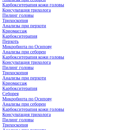
Карбокситерапия кожи головы
Консультация трихолога
Пилинг головы
Трихоскопия
Анализы при перхоти
Криомассаж
Карбокситерапия
Перхоть
Микробиота по Осипову
Анализы при себореи
Карбокситерапия кожи головы
Консультация трихолога
Пилинг головы
Трихоскопия
Анализы при перхоти
Криомассаж
Карбокситерапия
Себорея
Микробиота по Осипову
Анализы при себореи
Карбокситерапия кожи головы
Консультация трихолога
Пилинг головы
Трихоскопия