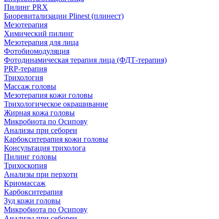
Пилинг PRX
Биоревитализации Plinest (плинест)
Мезотерапия
Химический пилинг
Мезотерапия для лица
Фотобиомодуляция
Фотодинамическая терапия лица (ФДТ-терапия)
PRP-терапия
Трихология
Массаж головы
Мезотерапия кожи головы
Трихологическое окрашивание
Жирная кожа головы
Микробиота по Осипову
Анализы при себореи
Карбокситерапия кожи головы
Консультация трихолога
Пилинг головы
Трихоскопия
Анализы при перхоти
Криомассаж
Карбокситерапия
Зуд кожи головы
Микробиота по Осипову
Анализы при себореи