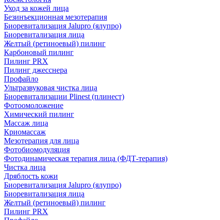
Уход за кожей лица
Безинъекционная мезотерапия
Биоревитализация Jalupro (ялупро)
Биоревитализация лица
Желтый (ретиноевый) пилинг
Карбоновый пилинг
Пилинг PRX
Пилинг джесснера
Профайло
Ультразвуковая чистка лица
Биоревитализации Plinest (плинест)
Фотоомоложение
Химический пилинг
Массаж лица
Криомассаж
Мезотерапия для лица
Фотобиомодуляция
Фотодинамическая терапия лица (ФДТ-терапия)
Чистка лица
Дряблость кожи
Биоревитализация Jalupro (ялупро)
Биоревитализация лица
Желтый (ретиноевый) пилинг
Пилинг PRX