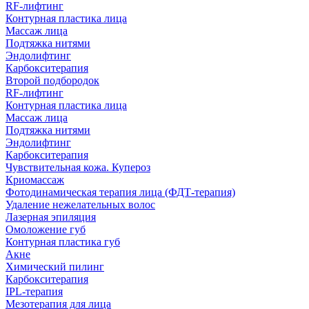
RF-лифтинг
Контурная пластика лица
Массаж лица
Подтяжка нитями
Эндолифтинг
Карбокситерапия
Второй подбородок
RF-лифтинг
Контурная пластика лица
Массаж лица
Подтяжка нитями
Эндолифтинг
Карбокситерапия
Чувствительная кожа. Купероз
Криомассаж
Фотодинамическая терапия лица (ФДТ-терапия)
Удаление нежелательных волос
Лазерная эпиляция
Омоложение губ
Контурная пластика губ
Акне
Химический пилинг
Карбокситерапия
IPL‑терапия
Мезотерапия для лица