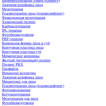
Биоревитализации Plinest (плинест)
Лазерная шлифовка лица
Мезотерапия
Плазмотерапия лица (плазмолифтинг)
Фракционная мезотерапия
Химический пилинг
Карбокситерапия
IPL‑терапия
Фотобиомодуляция
PRP-терапия
Коррекция формы лица и губ
Контурная пластика лица
Контурная пластика губ
Мимические морщины
Желтый (ретиноевый) пилинг
Пилинг PRX
Профайло
Инъекции коллагена
Лазерная шлифовка лица
Микротоки для лица
Плазмотерапия лица (плазмолифтинг)
Фотоомоложение
Ботулинотерапия
Мезотерапия для лица
Фотобиомодуляция