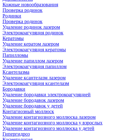
Кожные новообразования
Проверка родинок
Родинки
Проверка родинок
Удаление родинок лазером
Электрокоагуляция родинок
Кератомы
Удаление кератом лазером
Электрокоагуляция кератомы
Папилломы
Удаление папиллом лазером
Электрокоагуляция папиллом
Ксантелазма
Удаление ксантелазм лазером
Электрокоагуляция ксантелазм
Бородавки
Удаление бородавки электрокоагуляцией
Удаление бородавок лазером
Удаление бородавок у детей
Контагиозный моллюск
Удаление контагиозного моллюска лазером
Удаление контагиозного моллюска у взрослых
Удаление контагиозного моллюска у детей
Гипергидроз
Косметология