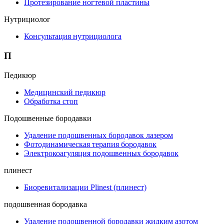
Протезирование ногтевой пластины
Нутрициолог
Консультация нутрициолога
П
Педикюр
Медицинский педикюр
Обработка стоп
Подошвенные бородавки
Удаление подошвенных бородавок лазером
Фотодинамическая терапия бородавок
Электрокоагуляция подошвенных бородавок
плинест
Биоревитализации Plinest (плинест)
подошвенная бородавка
Удаление подошвенной бородавки жидким азотом