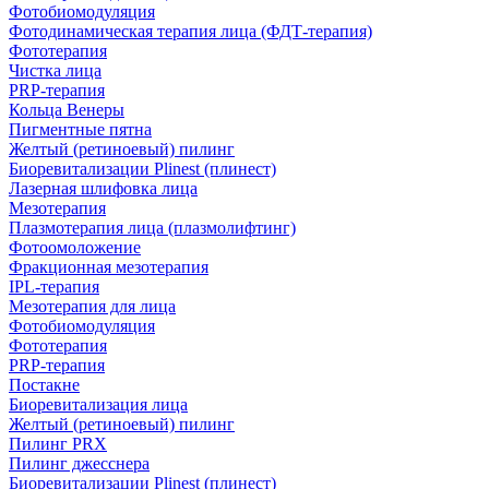
Фотобиомодуляция
Фотодинамическая терапия лица (ФДТ-терапия)
Фототерапия
Чистка лица
PRP-терапия
Кольца Венеры
Пигментные пятна
Желтый (ретиноевый) пилинг
Биоревитализации Plinest (плинест)
Лазерная шлифовка лица
Мезотерапия
Плазмотерапия лица (плазмолифтинг)
Фотоомоложение
Фракционная мезотерапия
IPL‑терапия
Мезотерапия для лица
Фотобиомодуляция
Фототерапия
PRP-терапия
Постакне
Биоревитализация лица
Желтый (ретиноевый) пилинг
Пилинг PRX
Пилинг джесснера
Биоревитализации Plinest (плинест)