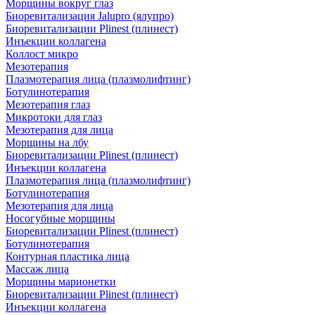
Морщины вокруг глаз
Биоревитализация Jalupro (ялупро)
Биоревитализации Plinest (плинест)
Инъекции коллагена
Коллост микро
Мезотерапия
Плазмотерапия лица (плазмолифтинг)
Ботулинотерапия
Мезотерапия глаз
Микротоки для глаз
Мезотерапия для лица
Морщины на лбу
Биоревитализации Plinest (плинест)
Инъекции коллагена
Плазмотерапия лица (плазмолифтинг)
Ботулинотерапия
Мезотерапия для лица
Носогубные морщины
Биоревитализации Plinest (плинест)
Ботулинотерапия
Контурная пластика лица
Массаж лица
Морщины марионетки
Биоревитализации Plinest (плинест)
Инъекции коллагена