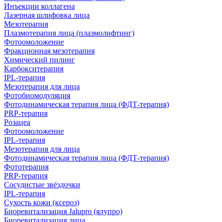
Инъекции коллагена
Лазерная шлифовка лица
Мезотерапия
Плазмотерапия лица (плазмолифтинг)
Фотоомоложение
Фракционная мезотерапия
Химический пилинг
Карбокситерапия
IPL‑терапия
Мезотерапия для лица
Фотобиомодуляция
Фотодинамическая терапия лица (ФДТ-терапия)
PRP-терапия
Розацеа
Фотоомоложение
IPL‑терапия
Мезотерапия для лица
Фотодинамическая терапия лица (ФДТ-терапия)
Фототерапия
PRP-терапия
Сосудистые звёздочки
IPL‑терапия
Сухость кожи (ксероз)
Биоревитализация Jalupro (ялупро)
Биоревитализация лица