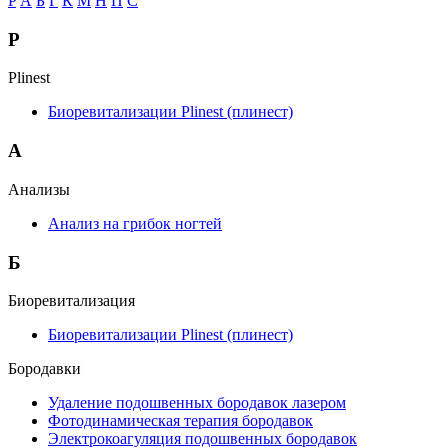
P
А
Б
Г
К
М
Н
П
С
P
Plinest
Биоревитализации Plinest (плинест)
А
Анализы
Анализ на грибок ногтей
Б
Биоревитализация
Биоревитализации Plinest (плинест)
Бородавки
Удаление подошвенных бородавок лазером
Фотодинамическая терапия бородавок
Электрокоагуляция подошвенных бородавок