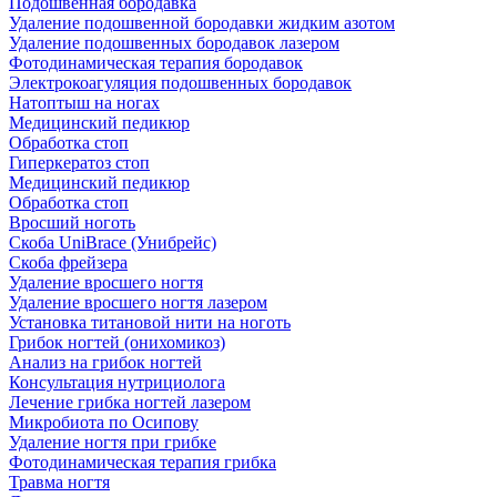
Подошвенная бородавка
Удаление подошвенной бородавки жидким азотом
Удаление подошвенных бородавок лазером
Фотодинамическая терапия бородавок
Электрокоагуляция подошвенных бородавок
Натоптыш на ногах
Медицинский педикюр
Обработка стоп
Гиперкератоз стоп
Медицинский педикюр
Обработка стоп
Вросший ноготь
Скоба UniBrace (Унибрейс)
Скоба фрейзера
Удаление вросшего ногтя
Удаление вросшего ногтя лазером
Установка титановой нити на ноготь
Грибок ногтей (онихомикоз)
Анализ на грибок ногтей
Консультация нутрициолога
Лечение грибка ногтей лазером
Микробиота по Осипову
Удаление ногтя при грибке
Фотодинамическая терапия грибка
Травма ногтя