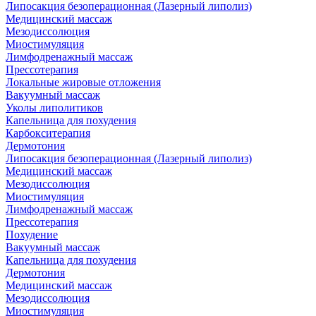
Липосакция безоперационная (Лазерный липолиз)
Медицинский массаж
Мезодиссолюция
Миостимуляция
Лимфодренажный массаж
Прессотерапия
Локальные жировые отложения
Вакуумный массаж
Уколы липолитиков
Капельница для похудения
Карбокситерапия
Дермотония
Липосакция безоперационная (Лазерный липолиз)
Медицинский массаж
Мезодиссолюция
Миостимуляция
Лимфодренажный массаж
Прессотерапия
Похудение
Вакуумный массаж
Капельница для похудения
Дермотония
Медицинский массаж
Мезодиссолюция
Миостимуляция