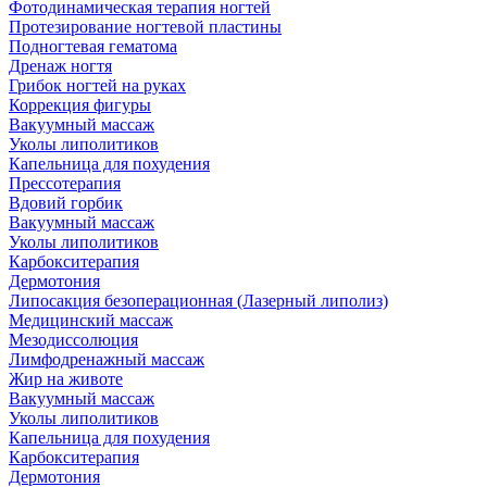
Фотодинамическая терапия ногтей
Протезирование ногтевой пластины
Подногтевая гематома
Дренаж ногтя
Грибок ногтей на руках
Коррекция фигуры
Вакуумный массаж
Уколы липолитиков
Капельница для похудения
Прессотерапия
Вдовий горбик
Вакуумный массаж
Уколы липолитиков
Карбокситерапия
Дермотония
Липосакция безоперационная (Лазерный липолиз)
Медицинский массаж
Мезодиссолюция
Лимфодренажный массаж
Жир на животе
Вакуумный массаж
Уколы липолитиков
Капельница для похудения
Карбокситерапия
Дермотония