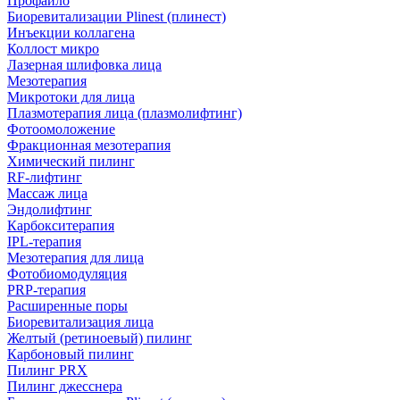
Профайло
Биоревитализации Plinest (плинест)
Инъекции коллагена
Коллост микро
Лазерная шлифовка лица
Мезотерапия
Микротоки для лица
Плазмотерапия лица (плазмолифтинг)
Фотоомоложение
Фракционная мезотерапия
Химический пилинг
RF-лифтинг
Массаж лица
Эндолифтинг
Карбокситерапия
IPL‑терапия
Мезотерапия для лица
Фотобиомодуляция
PRP-терапия
Расширенные поры
Биоревитализация лица
Желтый (ретиноевый) пилинг
Карбоновый пилинг
Пилинг PRX
Пилинг джесснера