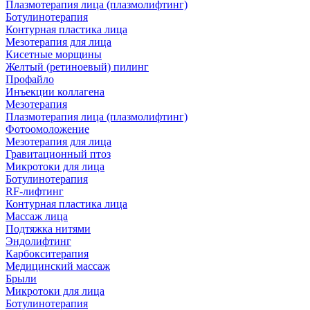
Плазмотерапия лица (плазмолифтинг)
Ботулинотерапия
Контурная пластика лица
Мезотерапия для лица
Кисетные морщины
Желтый (ретиноевый) пилинг
Профайло
Инъекции коллагена
Мезотерапия
Плазмотерапия лица (плазмолифтинг)
Фотоомоложение
Мезотерапия для лица
Гравитационный птоз
Микротоки для лица
Ботулинотерапия
RF-лифтинг
Контурная пластика лица
Массаж лица
Подтяжка нитями
Эндолифтинг
Карбокситерапия
Медицинский массаж
Брыли
Микротоки для лица
Ботулинотерапия