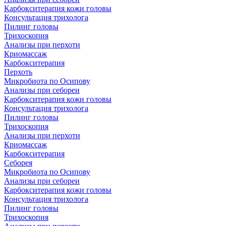
Карбокситерапия кожи головы
Консультация трихолога
Пилинг головы
Трихоскопия
Анализы при перхоти
Криомассаж
Карбокситерапия
Перхоть
Микробиота по Осипову
Анализы при себореи
Карбокситерапия кожи головы
Консультация трихолога
Пилинг головы
Трихоскопия
Анализы при перхоти
Криомассаж
Карбокситерапия
Себорея
Микробиота по Осипову
Анализы при себореи
Карбокситерапия кожи головы
Консультация трихолога
Пилинг головы
Трихоскопия