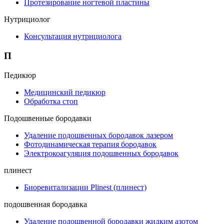
Протезирование ногтевой пластины
Нутрициолог
Консультация нутрициолога
П
Педикюр
Медицинский педикюр
Обработка стоп
Подошвенные бородавки
Удаление подошвенных бородавок лазером
Фотодинамическая терапия бородавок
Электрокоагуляция подошвенных бородавок
плинест
Биоревитализации Plinest (плинест)
подошвенная бородавка
Удаление подошвенной бородавки жидким азотом