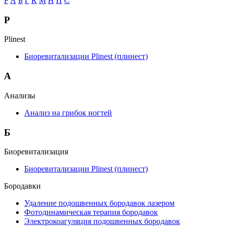
P
А
Б
Г
К
М
Н
П
С
P
Plinest
Биоревитализации Plinest (плинест)
А
Анализы
Анализ на грибок ногтей
Б
Биоревитализация
Биоревитализации Plinest (плинест)
Бородавки
Удаление подошвенных бородавок лазером
Фотодинамическая терапия бородавок
Электрокоагуляция подошвенных бородавок