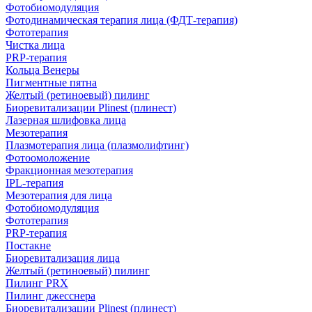
Фотобиомодуляция
Фотодинамическая терапия лица (ФДТ-терапия)
Фототерапия
Чистка лица
PRP-терапия
Кольца Венеры
Пигментные пятна
Желтый (ретиноевый) пилинг
Биоревитализации Plinest (плинест)
Лазерная шлифовка лица
Мезотерапия
Плазмотерапия лица (плазмолифтинг)
Фотоомоложение
Фракционная мезотерапия
IPL‑терапия
Мезотерапия для лица
Фотобиомодуляция
Фототерапия
PRP-терапия
Постакне
Биоревитализация лица
Желтый (ретиноевый) пилинг
Пилинг PRX
Пилинг джесснера
Биоревитализации Plinest (плинест)