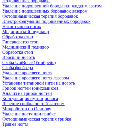
Подошвенная бородавка
Удаление подошвенной бородавки жидким азотом
Удаление подошвенных бородавок лазером
Фотодинамическая терапия бородавок
Электрокоагуляция подошвенных бородавок
Натоптыш на ногах
Медицинский педикюр
Обработка стоп
Гиперкератоз стоп
Медицинский педикюр
Обработка стоп
Вросший ноготь
Скоба UniBrace (Унибрейс)
Скоба фрейзера
Удаление вросшего ногтя
Удаление вросшего ногтя лазером
Установка титановой нити на ноготь
Грибок ногтей (онихомикоз)
Анализ на грибок ногтей
Консультация нутрициолога
Лечение грибка ногтей лазером
Микробиота по Осипову
Удаление ногтя при грибке
Фотодинамическая терапия грибка
Травма ногтя