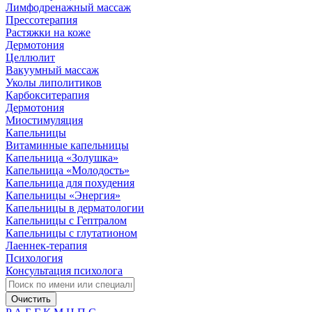
Лимфодренажный массаж
Прессотерапия
Растяжки на коже
Дермотония
Целлюлит
Вакуумный массаж
Уколы липолитиков
Карбокситерапия
Дермотония
Миостимуляция
Капельницы
Витаминные капельницы
Капельница «Золушка»
Капельница «Молодость»
Капельница для похудения
Капельницы «Энергия»
Капельницы в дерматологии
Капельницы с Гептралом
Капельницы с глутатионом
Лаеннек-терапия
Психология
Консультация психолога
Очистить