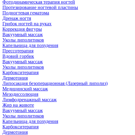
Фотодинамическая терапия ногтей
Протезирование ногтевой пластины
Подногтевая гематома
Дренаж ногтя
Грибок ногтей на руках
Коррекция фигуры
Вакуумный массаж
Уколы липолитиков
Капельница для похудения
Прессотерапия
Вдовий горбик
Вакуумный массаж
Уколы липолитиков
Карбокситерапия
Дермотония
Липосакция безоперационная (Лазерный липолиз)
Медицинский массаж
Мезодиссолюция
Лимфодренажный массаж
Жир на животе
Вакуумный массаж
Уколы липолитиков
Капельница для похудения
Карбокситерапия
Дермотония