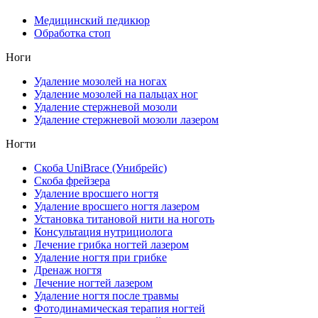
Медицинский педикюр
Обработка стоп
Ноги
Удаление мозолей на ногах
Удаление мозолей на пальцах ног
Удаление стержневой мозоли
Удаление стержневой мозоли лазером
Ногти
Скоба UniBrace (Унибрейс)
Скоба фрейзера
Удаление вросшего ногтя
Удаление вросшего ногтя лазером
Установка титановой нити на ноготь
Консультация нутрициолога
Лечение грибка ногтей лазером
Удаление ногтя при грибке
Дренаж ногтя
Лечение ногтей лазером
Удаление ногтя после травмы
Фотодинамическая терапия ногтей