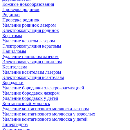
Кожные новообразования
Проверка родинок
Родинки
Проверка родинок
Удаление родинок лазером
Электрокоагуляция родинок
Кератомы
Удаление кератом лазером
Электрокоагуляция кератомы
Папилломы
Удаление папиллом лазером
Электрокоагуляция папиллом
Ксантелазма
Удаление ксантелазм лазером
Электрокоагуляция ксантелазм
Бородавки
Удаление бородавки электрокоагуляцией
Удаление бородавок лазером
Удаление бородавок у детей
Контагиозный моллюск
Удаление контагиозного моллюска лазером
Удаление контагиозного моллюска у взрослых
Удаление контагиозного моллюска у детей
Гипергидроз
Косметология