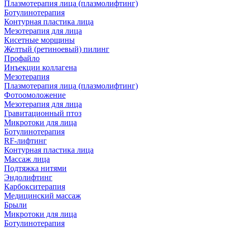
Плазмотерапия лица (плазмолифтинг)
Ботулинотерапия
Контурная пластика лица
Мезотерапия для лица
Кисетные морщины
Желтый (ретиноевый) пилинг
Профайло
Инъекции коллагена
Мезотерапия
Плазмотерапия лица (плазмолифтинг)
Фотоомоложение
Мезотерапия для лица
Гравитационный птоз
Микротоки для лица
Ботулинотерапия
RF-лифтинг
Контурная пластика лица
Массаж лица
Подтяжка нитями
Эндолифтинг
Карбокситерапия
Медицинский массаж
Брыли
Микротоки для лица
Ботулинотерапия