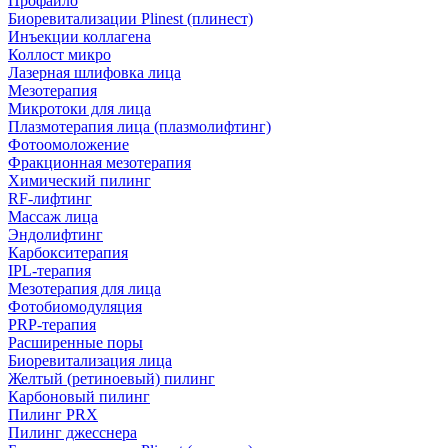
Профайло
Биоревитализации Plinest (плинест)
Инъекции коллагена
Коллост микро
Лазерная шлифовка лица
Мезотерапия
Микротоки для лица
Плазмотерапия лица (плазмолифтинг)
Фотоомоложение
Фракционная мезотерапия
Химический пилинг
RF-лифтинг
Массаж лица
Эндолифтинг
Карбокситерапия
IPL‑терапия
Мезотерапия для лица
Фотобиомодуляция
PRP-терапия
Расширенные поры
Биоревитализация лица
Желтый (ретиноевый) пилинг
Карбоновый пилинг
Пилинг PRX
Пилинг джесснера