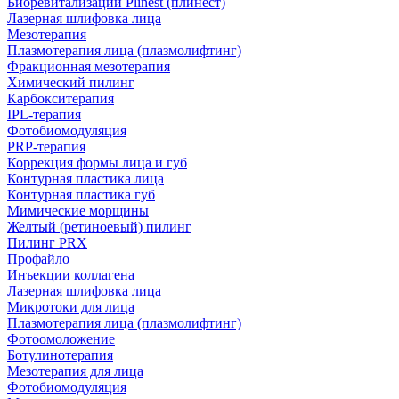
Биоревитализации Plinest (плинест)
Лазерная шлифовка лица
Мезотерапия
Плазмотерапия лица (плазмолифтинг)
Фракционная мезотерапия
Химический пилинг
Карбокситерапия
IPL‑терапия
Фотобиомодуляция
PRP-терапия
Коррекция формы лица и губ
Контурная пластика лица
Контурная пластика губ
Мимические морщины
Желтый (ретиноевый) пилинг
Пилинг PRX
Профайло
Инъекции коллагена
Лазерная шлифовка лица
Микротоки для лица
Плазмотерапия лица (плазмолифтинг)
Фотоомоложение
Ботулинотерапия
Мезотерапия для лица
Фотобиомодуляция