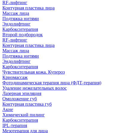
RF-лифтинг
Контурная пластика лица
Массаж лица
Подтяжка нитями
Эндолифтинг
Карбокситерапия
Второй подбородок
RF-лифтинг
Контурная пластика лица
Массаж лица
Подтяжка нитями
Эндолифтинг
Карбокситерапия
Чувствительная кожа. Купероз
Криомассаж
Фотодинамическая терапия лица (ФДТ-терапия)
Удаление нежелательных волос
Лазерная эпиляция
Омоложение губ
Контурная пластика губ
Акне
Химический пилинг
Карбокситерапия
IPL‑терапия
Мезотерапия для лица