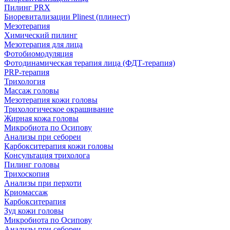
Пилинг PRX
Биоревитализации Plinest (плинест)
Мезотерапия
Химический пилинг
Мезотерапия для лица
Фотобиомодуляция
Фотодинамическая терапия лица (ФДТ-терапия)
PRP-терапия
Трихология
Массаж головы
Мезотерапия кожи головы
Трихологическое окрашивание
Жирная кожа головы
Микробиота по Осипову
Анализы при себореи
Карбокситерапия кожи головы
Консультация трихолога
Пилинг головы
Трихоскопия
Анализы при перхоти
Криомассаж
Карбокситерапия
Зуд кожи головы
Микробиота по Осипову
Анализы при себореи