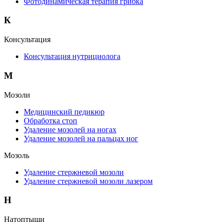
Фотодинамическая терапия грибка
К
Консультация
Консультация нутрициолога
М
Мозоли
Медицинский педикюр
Обработка стоп
Удаление мозолей на ногах
Удаление мозолей на пальцах ног
Мозоль
Удаление стержневой мозоли
Удаление стержневой мозоли лазером
Н
Натоптыши