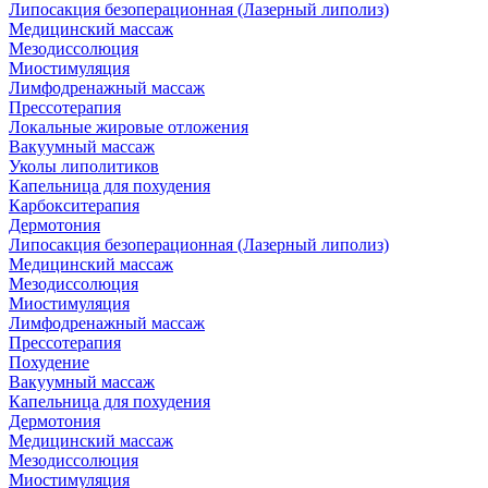
Липосакция безоперационная (Лазерный липолиз)
Медицинский массаж
Мезодиссолюция
Миостимуляция
Лимфодренажный массаж
Прессотерапия
Локальные жировые отложения
Вакуумный массаж
Уколы липолитиков
Капельница для похудения
Карбокситерапия
Дермотония
Липосакция безоперационная (Лазерный липолиз)
Медицинский массаж
Мезодиссолюция
Миостимуляция
Лимфодренажный массаж
Прессотерапия
Похудение
Вакуумный массаж
Капельница для похудения
Дермотония
Медицинский массаж
Мезодиссолюция
Миостимуляция