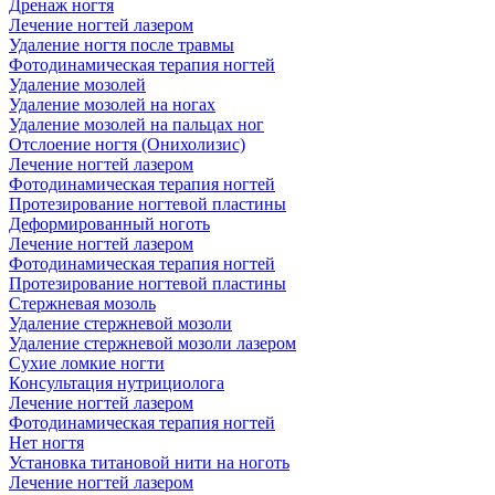
Дренаж ногтя
Лечение ногтей лазером
Удаление ногтя после травмы
Фотодинамическая терапия ногтей
Удаление мозолей
Удаление мозолей на ногах
Удаление мозолей на пальцах ног
Отслоение ногтя (Онихолизис)
Лечение ногтей лазером
Фотодинамическая терапия ногтей
Протезирование ногтевой пластины
Деформированный ноготь
Лечение ногтей лазером
Фотодинамическая терапия ногтей
Протезирование ногтевой пластины
Стержневая мозоль
Удаление стержневой мозоли
Удаление стержневой мозоли лазером
Сухие ломкие ногти
Консультация нутрициолога
Лечение ногтей лазером
Фотодинамическая терапия ногтей
Нет ногтя
Установка титановой нити на ноготь
Лечение ногтей лазером