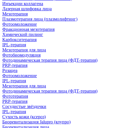
Инъекции коллагена
Лазерная шлифовка лица
Мезотерапия
Плазмотерапия лица (плазмолифтинг)
Фотоомоложение
Фракционная мезотерапия
Химический пилинг
Карбокситерапия
IPL‑терапия
Мезотерапия для лица
Фотобиомодуляция
Фотодинамическая терапия лица (ФДТ-терапия)
PRP-терапия
Розацеа
Фотоомоложение
IPL‑терапия
Мезотерапия для лица
Фотодинамическая терапия лица (ФДТ-терапия)
Фототерапия
PRP-терапия
Сосудистые звёздочки
IPL‑терапия
Сухость кожи (ксероз)
Биоревитализация Jalupro (ялупро)
Биоревитализация лица