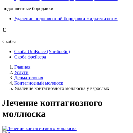
подошвенные бородавки
Удаление подошвенной бородавки жидким азотом
С
Скобы
Скоба UniBrace (Унибрейс)
Скоба фрейзера
Главная
Услуги
Дерматология
Контагиозный моллюск
Удаление контагиозного моллюска у взрослых
Лечение контагиозного
моллюска