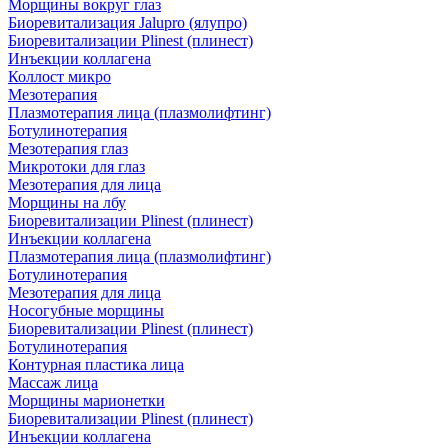
Морщины вокруг глаз
Биоревитализация Jalupro (ялупро)
Биоревитализации Plinest (плинест)
Инъекции коллагена
Коллост микро
Мезотерапия
Плазмотерапия лица (плазмолифтинг)
Ботулинотерапия
Мезотерапия глаз
Микротоки для глаз
Мезотерапия для лица
Морщины на лбу
Биоревитализации Plinest (плинест)
Инъекции коллагена
Плазмотерапия лица (плазмолифтинг)
Ботулинотерапия
Мезотерапия для лица
Носогубные морщины
Биоревитализации Plinest (плинест)
Ботулинотерапия
Контурная пластика лица
Массаж лица
Морщины марионетки
Биоревитализации Plinest (плинест)
Инъекции коллагена