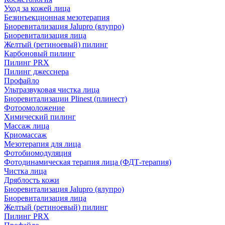
Уход за кожей лица
Безинъекционная мезотерапия
Биоревитализация Jalupro (ялупро)
Биоревитализация лица
Желтый (ретиноевый) пилинг
Карбоновый пилинг
Пилинг PRX
Пилинг джесснера
Профайло
Ультразвуковая чистка лица
Биоревитализации Plinest (плинест)
Фотоомоложение
Химический пилинг
Массаж лица
Криомассаж
Мезотерапия для лица
Фотобиомодуляция
Фотодинамическая терапия лица (ФДТ-терапия)
Чистка лица
Дряблость кожи
Биоревитализация Jalupro (ялупро)
Биоревитализация лица
Желтый (ретиноевый) пилинг
Пилинг PRX