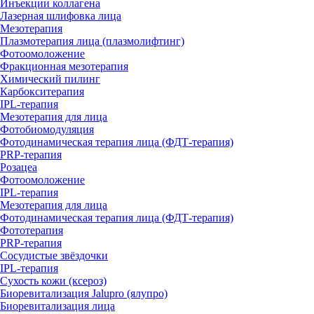
Инъекции коллагена
Лазерная шлифовка лица
Мезотерапия
Плазмотерапия лица (плазмолифтинг)
Фотоомоложение
Фракционная мезотерапия
Химический пилинг
Карбокситерапия
IPL‑терапия
Мезотерапия для лица
Фотобиомодуляция
Фотодинамическая терапия лица (ФДТ-терапия)
PRP-терапия
Розацеа
Фотоомоложение
IPL‑терапия
Мезотерапия для лица
Фотодинамическая терапия лица (ФДТ-терапия)
Фототерапия
PRP-терапия
Сосудистые звёздочки
IPL‑терапия
Сухость кожи (ксероз)
Биоревитализация Jalupro (ялупро)
Биоревитализация лица