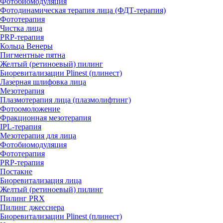
Фотобиомодуляция
Фотодинамическая терапия лица (ФДТ-терапия)
Фототерапия
Чистка лица
PRP-терапия
Кольца Венеры
Пигментные пятна
Желтый (ретиноевый) пилинг
Биоревитализации Plinest (плинест)
Лазерная шлифовка лица
Мезотерапия
Плазмотерапия лица (плазмолифтинг)
Фотоомоложение
Фракционная мезотерапия
IPL‑терапия
Мезотерапия для лица
Фотобиомодуляция
Фототерапия
PRP-терапия
Постакне
Биоревитализация лица
Желтый (ретиноевый) пилинг
Пилинг PRX
Пилинг джесснера
Биоревитализации Plinest (плинест)