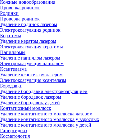
Кожные новообразования
Проверка родинок
Родинки
Проверка родинок
Удаление родинок лазером
Электрокоагуляция родинок
Кератомы
Удаление кератом лазером
Электрокоагуляция кератомы
Папилломы
Удаление папиллом лазером
Электрокоагуляция папиллом
Ксантелазма
Удаление ксантелазм лазером
Электрокоагуляция ксантелазм
Бородавки
Удаление бородавки электрокоагуляцией
Удаление бородавок лазером
Удаление бородавок у детей
Контагиозный моллюск
Удаление контагиозного моллюска лазером
Удаление контагиозного моллюска у взрослых
Удаление контагиозного моллюска у детей
Гипергидроз
Косметология