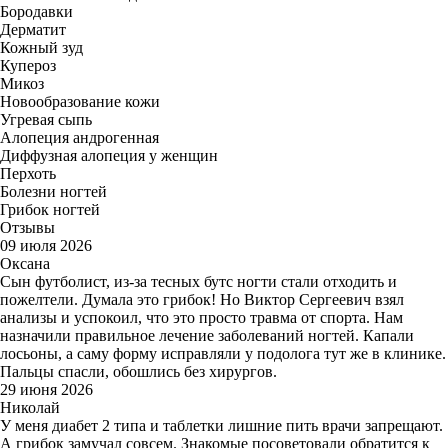
Бородавки
Дерматит
Кожный зуд
Купероз
Микоз
Новообразование кожи
Угревая сыпь
Алопеция андрогенная
Диффузная алопеция у женщин
Перхоть
Болезни ногтей
Грибок ногтей
Отзывы
09 июля 2026
Оксана
Сын футболист, из-за тесных бутс ногти стали отходить и
пожелтели. Думала это грибок! Но Виктор Сергеевич взял
анализы и успокоил, что это просто травма от спорта. Нам
назначили правильное лечение заболеваний ногтей. Капали
лосьоны, а саму форму исправляли у подолога тут же в клинике.
Пальцы спасли, обошлись без хирургов.
29 июня 2026
Николай
У меня диабет 2 типа и таблетки лишние пить врачи запрещают.
А грибок замучал совсем. Знакомые посоветовали обратится к