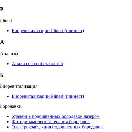
P
Plinest
Биоревитализации Plinest (плинест)
А
Анализы
Анализ на грибок ногтей
Б
Биоревитализация
Биоревитализации Plinest (плинест)
Бородавки
Удаление подошвенных бородавок лазером
Фотодинамическая терапия бородавок
Электрокоагуляция подошвенных бородавок