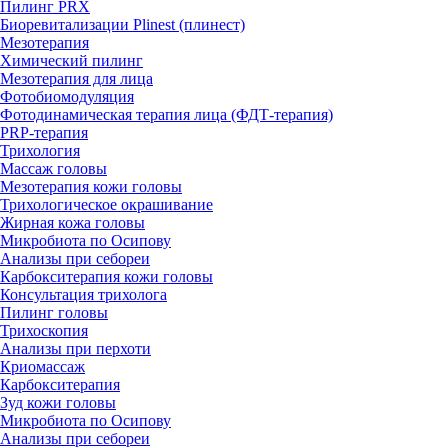
Пилинг PRX
Биоревитализации Plinest (плинест)
Мезотерапия
Химический пилинг
Мезотерапия для лица
Фотобиомодуляция
Фотодинамическая терапия лица (ФДТ-терапия)
PRP-терапия
Трихология
Массаж головы
Мезотерапия кожи головы
Трихологическое окрашивание
Жирная кожа головы
Микробиота по Осипову
Анализы при себореи
Карбокситерапия кожи головы
Консультация трихолога
Пилинг головы
Трихоскопия
Анализы при перхоти
Криомассаж
Карбокситерапия
Зуд кожи головы
Микробиота по Осипову
Анализы при себореи