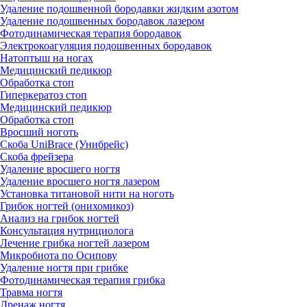
Удаление подошвенной бородавки жидким азотом
Удаление подошвенных бородавок лазером
Фотодинамическая терапия бородавок
Электрокоагуляция подошвенных бородавок
Натоптыш на ногах
Медицинский педикюр
Обработка стоп
Гиперкератоз стоп
Медицинский педикюр
Обработка стоп
Вросший ноготь
Скоба UniBrace (Унибрейс)
Скоба фрейзера
Удаление вросшего ногтя
Удаление вросшего ногтя лазером
Установка титановой нити на ноготь
Грибок ногтей (онихомикоз)
Анализ на грибок ногтей
Консультация нутрициолога
Лечение грибка ногтей лазером
Микробиота по Осипову
Удаление ногтя при грибке
Фотодинамическая терапия грибка
Травма ногтя
Дренаж ногтя