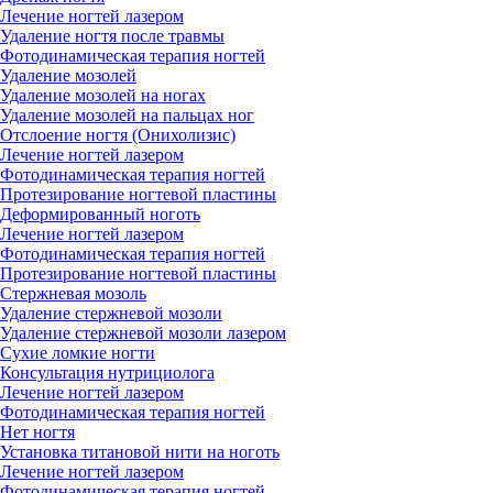
Лечение ногтей лазером
Удаление ногтя после травмы
Фотодинамическая терапия ногтей
Удаление мозолей
Удаление мозолей на ногах
Удаление мозолей на пальцах ног
Отслоение ногтя (Онихолизис)
Лечение ногтей лазером
Фотодинамическая терапия ногтей
Протезирование ногтевой пластины
Деформированный ноготь
Лечение ногтей лазером
Фотодинамическая терапия ногтей
Протезирование ногтевой пластины
Стержневая мозоль
Удаление стержневой мозоли
Удаление стержневой мозоли лазером
Сухие ломкие ногти
Консультация нутрициолога
Лечение ногтей лазером
Фотодинамическая терапия ногтей
Нет ногтя
Установка титановой нити на ноготь
Лечение ногтей лазером
Фотодинамическая терапия ногтей