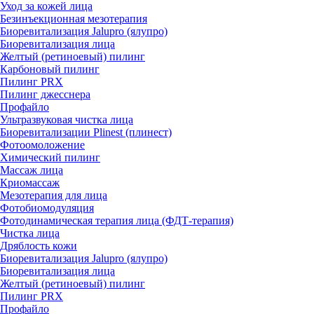
Уход за кожей лица
Безинъекционная мезотерапия
Биоревитализация Jalupro (ялупро)
Биоревитализация лица
Желтый (ретиноевый) пилинг
Карбоновый пилинг
Пилинг PRX
Пилинг джесснера
Профайло
Ультразвуковая чистка лица
Биоревитализации Plinest (плинест)
Фотоомоложение
Химический пилинг
Массаж лица
Криомассаж
Мезотерапия для лица
Фотобиомодуляция
Фотодинамическая терапия лица (ФДТ-терапия)
Чистка лица
Дряблость кожи
Биоревитализация Jalupro (ялупро)
Биоревитализация лица
Желтый (ретиноевый) пилинг
Пилинг PRX
Профайло