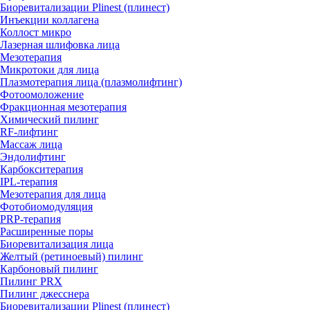
Биоревитализации Plinest (плинест)
Инъекции коллагена
Коллост микро
Лазерная шлифовка лица
Мезотерапия
Микротоки для лица
Плазмотерапия лица (плазмолифтинг)
Фотоомоложение
Фракционная мезотерапия
Химический пилинг
RF-лифтинг
Массаж лица
Эндолифтинг
Карбокситерапия
IPL‑терапия
Мезотерапия для лица
Фотобиомодуляция
PRP-терапия
Расширенные поры
Биоревитализация лица
Желтый (ретиноевый) пилинг
Карбоновый пилинг
Пилинг PRX
Пилинг джесснера
Биоревитализации Plinest (плинест)