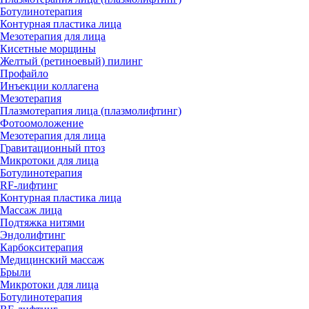
Ботулинотерапия
Контурная пластика лица
Мезотерапия для лица
Кисетные морщины
Желтый (ретиноевый) пилинг
Профайло
Инъекции коллагена
Мезотерапия
Плазмотерапия лица (плазмолифтинг)
Фотоомоложение
Мезотерапия для лица
Гравитационный птоз
Микротоки для лица
Ботулинотерапия
RF-лифтинг
Контурная пластика лица
Массаж лица
Подтяжка нитями
Эндолифтинг
Карбокситерапия
Медицинский массаж
Брыли
Микротоки для лица
Ботулинотерапия