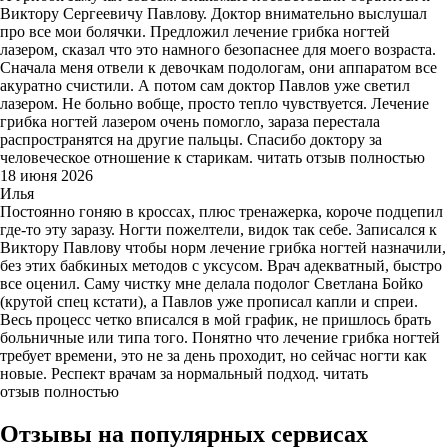
Виктору Сергеевичу Павлову. Доктор внимательно выслушал
про все мои болячки. Предложил лечение грибка ногтей
лазером, сказал что это намного безопаснее для моего возраста.
Сначала меня отвели к девочкам подологам, они аппаратом все
акуратно счистили. А потом сам доктор Павлов уже светил
лазером. Не больно вобще, просто тепло чувствуется. Лечение
грибка ногтей лазером очень помогло, зараза перестала
распространятся на другие пальцы.
Спасибо доктору за
человеческое отношение к старикам.
читать отзыв полностью
18 июня 2026
Илья
Постоянно гоняю в кроссах, плюс тренажерка, короче подцепил
где-то эту заразу. Ногти пожелтели, видок так себе. Записался к
Виктору Павлову чтобы норм лечение грибка ногтей назначили,
без этих бабкиных методов с уксусом. Врач адекватный, быстро
все оценил. Саму чистку мне делала подолог Светлана Бойко
(крутой спец кстати), а Павлов уже прописал капли и спреи.
Весь процесс четко вписался в мой график, не пришлось брать
больничные или типа того. Понятно что лечение грибка ногтей
требует времени, это не за день проходит, но сейчас ногти как
новые.
Респект врачам за нормальный подход.
читать
отзыв полностью
Отзывы на популярных сервисах