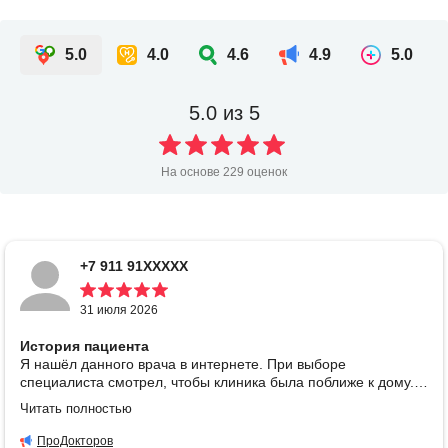
5.0
4.0
4.6
4.9
5.0
5.0
из 5
На основе
229
оценок
+7 911 91XXXXX
31 июля 2026
История пациента
Я нашёл данного врача в интернете. При выборе
специалиста смотрел, чтобы клиника была поближе к дому. В
целом, всё прошло вполне себе приемлемо, меня устроило.
Читать полностью
Пока рано говорить о том, смог ли специалист помочь, так
как ситуация оказалась немного не по его профилю. Но он
ПроДокторов