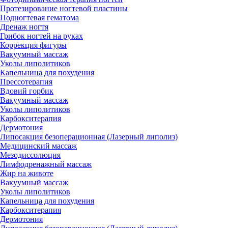
Протезирование ногтевой пластины
Подногтевая гематома
Дренаж ногтя
Грибок ногтей на руках
Коррекция фигуры
Вакуумный массаж
Уколы липолитиков
Капельница для похудения
Прессотерапия
Вдовий горбик
Вакуумный массаж
Уколы липолитиков
Карбокситерапия
Дермотония
Липосакция безоперационная (Лазерный липолиз)
Медицинский массаж
Мезодиссолюция
Лимфодренажный массаж
Жир на животе
Вакуумный массаж
Уколы липолитиков
Капельница для похудения
Карбокситерапия
Дермотония