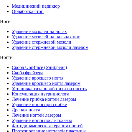
Медицинский педикюр
Обработка стоп
Ноги
Удаление мозолей на ногах
Удаление мозолей на пальцах ног
Удаление стержневой мозоли
Удаление стержневой мозоли лазером
Ногти
Скоба UniBrace (Унибрейс)
Скоба фрейзера
Удаление вросшего ногтя
Удаление вросшего ногтя лазером
Установка титановой нити на ноготь
Консультация нутрициолога
Лечение грибка ногтей лазером
Удаление ногтя при грибке
Дренаж ногтя
Лечение ногтей лазером
Удаление ногтя после травмы
Фотодинамическая терапия ногтей
Протезирование ногтевой пластины