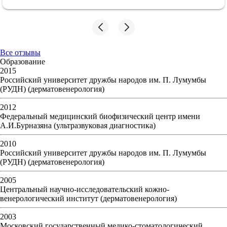
сделал все, что мог.
Понравилось
Виктор Сергеевич определил корень проблемы и направил к
другому специалисту. Он назначил лечение, подробно
расписал дозировки препаратов и указал, как и когда их
Все отзывы
требуется принимать. В кабинет меня пригласили вовремя,
Образование
без задержек. Приём длился примерно 1,5 часа, может, час с
2015
"копейками". В целом, уделённого времени хватило, мы всё
Российский университет дружбы народов им. П. Лумумбы
успели сделать. Помимо лечения, врач также дал общие
(РУДН) (дерматовенерология)
рекомендации, в том числе по питанию и образу жизни.
Виктор Сергеевич общался со мной вежливо и спокойно, в
2012
плане общения был вполне стандартный диалог. Он не
Федеральный медицинский биофизический центр имени
использовал сложные медицинские термины, всё было
А.И.Бурназяна (ультразвуковая диагностика)
понятно. Я записался к нему на повторный приём, а дальше
будем смотреть по занятости. Если возникнут такие вопросы,
2010
то, думаю, я смогу посоветовать этого дерматолога другим
Российский университет дружбы народов им. П. Лумумбы
людям.
(РУДН) (дерматовенерология)
2005
Центральный научно-исследовательский кожно-
венерологический институт (дерматовенерология)
2003
Московский государственный медико-стоматологический