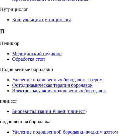
Нутрициолог
Консультация нутрициолога
П
Педикюр
Медицинский педикюр
Обработка стоп
Подошвенные бородавки
Удаление подошвенных бородавок лазером
Фотодинамическая терапия бородавок
Электрокоагуляция подошвенных бородавок
плинест
Биоревитализации Plinest (плинест)
подошвенная бородавка
Удаление подошвенной бородавки жидким азотом