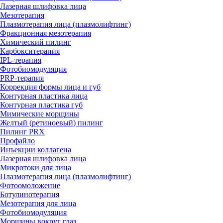
Лазерная шлифовка лица
Мезотерапия
Плазмотерапия лица (плазмолифтинг)
Фракционная мезотерапия
Химический пилинг
Карбокситерапия
IPL‑терапия
Фотобиомодуляция
PRP-терапия
Коррекция формы лица и губ
Контурная пластика лица
Контурная пластика губ
Мимические морщины
Желтый (ретиноевый) пилинг
Пилинг PRX
Профайло
Инъекции коллагена
Лазерная шлифовка лица
Микротоки для лица
Плазмотерапия лица (плазмолифтинг)
Фотоомоложение
Ботулинотерапия
Мезотерапия для лица
Фотобиомодуляция
Морщины вокруг глаз