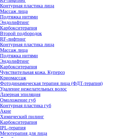
RF-лифтинг
Контурная пластика лица
Массаж лица
Подтяжка нитями
Эндолифтинг
Карбокситерапия
Второй подбородок
RF-лифтинг
Контурная пластика лица
Массаж лица
Подтяжка нитями
Эндолифтинг
Карбокситерапия
Чувствительная кожа. Купероз
Криомассаж
Фотодинамическая терапия лица (ФДТ-терапия)
Удаление нежелательных волос
Лазерная эпиляция
Омоложение губ
Контурная пластика губ
Акне
Химический пилинг
Карбокситерапия
IPL‑терапия
Мезотерапия для лица