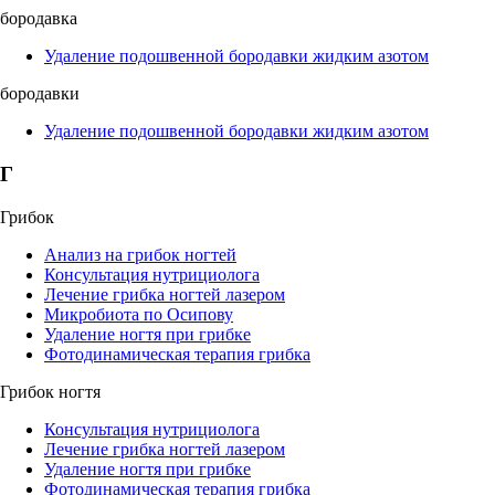
бородавка
Удаление подошвенной бородавки жидким азотом
бородавки
Удаление подошвенной бородавки жидким азотом
Г
Грибок
Анализ на грибок ногтей
Консультация нутрициолога
Лечение грибка ногтей лазером
Микробиота по Осипову
Удаление ногтя при грибке
Фотодинамическая терапия грибка
Грибок ногтя
Консультация нутрициолога
Лечение грибка ногтей лазером
Удаление ногтя при грибке
Фотодинамическая терапия грибка