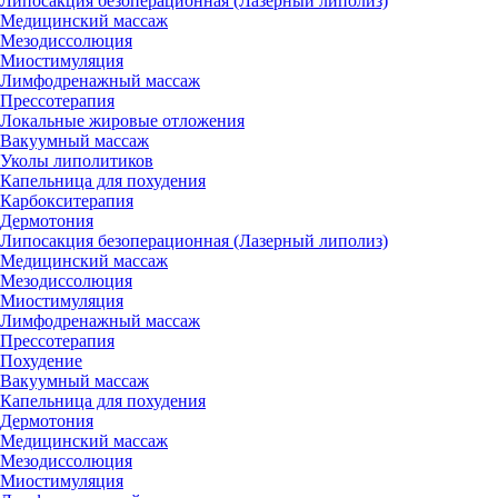
Липосакция безоперационная (Лазерный липолиз)
Медицинский массаж
Мезодиссолюция
Миостимуляция
Лимфодренажный массаж
Прессотерапия
Локальные жировые отложения
Вакуумный массаж
Уколы липолитиков
Капельница для похудения
Карбокситерапия
Дермотония
Липосакция безоперационная (Лазерный липолиз)
Медицинский массаж
Мезодиссолюция
Миостимуляция
Лимфодренажный массаж
Прессотерапия
Похудение
Вакуумный массаж
Капельница для похудения
Дермотония
Медицинский массаж
Мезодиссолюция
Миостимуляция