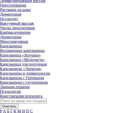
Лимфодренажный массаж
Прессотерапия
Растяжки на коже
Дермотония
Целлюлит
Вакуумный массаж
Уколы липолитиков
Карбокситерапия
Дермотония
Миостимуляция
Капельницы
Витаминные капельницы
Капельница «Золушка»
Капельница «Молодость»
Капельница для похудения
Капельницы «Энергия»
Капельницы в дерматологии
Капельницы с Гептралом
Капельницы с глутатионом
Лаеннек-терапия
Психология
Консультация психолога
Очистить
P
А
Б
Г
К
М
Н
П
С