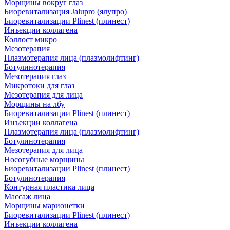
Морщины вокруг глаз
Биоревитализация Jalupro (ялупро)
Биоревитализации Plinest (плинест)
Инъекции коллагена
Коллост микро
Мезотерапия
Плазмотерапия лица (плазмолифтинг)
Ботулинотерапия
Мезотерапия глаз
Микротоки для глаз
Мезотерапия для лица
Морщины на лбу
Биоревитализации Plinest (плинест)
Инъекции коллагена
Плазмотерапия лица (плазмолифтинг)
Ботулинотерапия
Мезотерапия для лица
Носогубные морщины
Биоревитализации Plinest (плинест)
Ботулинотерапия
Контурная пластика лица
Массаж лица
Морщины марионетки
Биоревитализации Plinest (плинест)
Инъекции коллагена