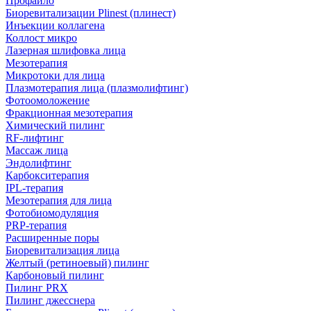
Профайло
Биоревитализации Plinest (плинест)
Инъекции коллагена
Коллост микро
Лазерная шлифовка лица
Мезотерапия
Микротоки для лица
Плазмотерапия лица (плазмолифтинг)
Фотоомоложение
Фракционная мезотерапия
Химический пилинг
RF-лифтинг
Массаж лица
Эндолифтинг
Карбокситерапия
IPL‑терапия
Мезотерапия для лица
Фотобиомодуляция
PRP-терапия
Расширенные поры
Биоревитализация лица
Желтый (ретиноевый) пилинг
Карбоновый пилинг
Пилинг PRX
Пилинг джесснера