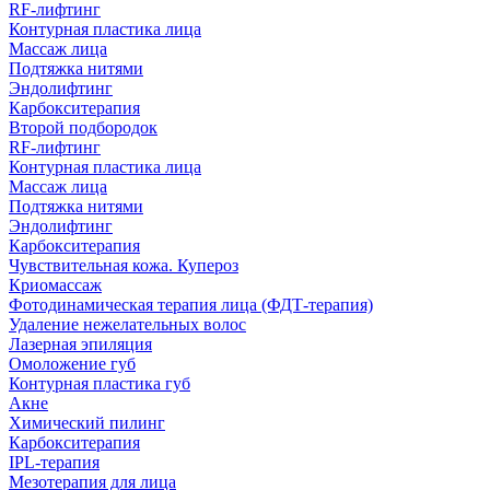
RF-лифтинг
Контурная пластика лица
Массаж лица
Подтяжка нитями
Эндолифтинг
Карбокситерапия
Второй подбородок
RF-лифтинг
Контурная пластика лица
Массаж лица
Подтяжка нитями
Эндолифтинг
Карбокситерапия
Чувствительная кожа. Купероз
Криомассаж
Фотодинамическая терапия лица (ФДТ-терапия)
Удаление нежелательных волос
Лазерная эпиляция
Омоложение губ
Контурная пластика губ
Акне
Химический пилинг
Карбокситерапия
IPL‑терапия
Мезотерапия для лица