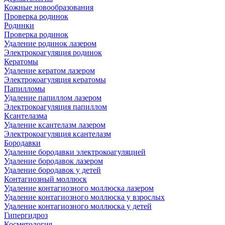
Кожные новообразования
Проверка родинок
Родинки
Проверка родинок
Удаление родинок лазером
Электрокоагуляция родинок
Кератомы
Удаление кератом лазером
Электрокоагуляция кератомы
Папилломы
Удаление папиллом лазером
Электрокоагуляция папиллом
Ксантелазма
Удаление ксантелазм лазером
Электрокоагуляция ксантелазм
Бородавки
Удаление бородавки электрокоагуляцией
Удаление бородавок лазером
Удаление бородавок у детей
Контагиозный моллюск
Удаление контагиозного моллюска лазером
Удаление контагиозного моллюска у взрослых
Удаление контагиозного моллюска у детей
Гипергидроз
Косметология