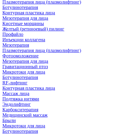
Плазмотерапия лица (плазмолифтинг)
Ботулинотерапия
Контурная пластика лица
Мезотерапия для лица
Кисетные морщины
Желтый (ретиноевый) пилинг
Профайло
Инъекции коллагена
Мезотерапия
Плазмотерапия лица (плазмолифтинг)
Фотоомоложение
Мезотерапия для лица
Гравитационный птоз
Микротоки для лица
Ботулинотерапия
RF-лифтинг
Контурная пластика лица
Массаж лица
Подтяжка нитями
Эндолифтинг
Карбокситерапия
Медицинский массаж
Брыли
Микротоки для лица
Ботулинотерапия