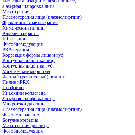
Биоревитализации Plinest (плинест)
Лазерная шлифовка лица
Мезотерапия
Плазмотерапия лица (плазмолифтинг)
Фракционная мезотерапия
Химический пилинг
Карбокситерапия
IPL‑терапия
Фотобиомодуляция
PRP-терапия
Коррекция формы лица и губ
Контурная пластика лица
Контурная пластика губ
Мимические морщины
Желтый (ретиноевый) пилинг
Пилинг PRX
Профайло
Инъекции коллагена
Лазерная шлифовка лица
Микротоки для лица
Плазмотерапия лица (плазмолифтинг)
Фотоомоложение
Ботулинотерапия
Мезотерапия для лица
Фотобиомодуляция