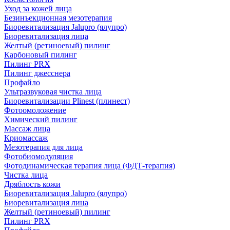
Уход за кожей лица
Безинъекционная мезотерапия
Биоревитализация Jalupro (ялупро)
Биоревитализация лица
Желтый (ретиноевый) пилинг
Карбоновый пилинг
Пилинг PRX
Пилинг джесснера
Профайло
Ультразвуковая чистка лица
Биоревитализации Plinest (плинест)
Фотоомоложение
Химический пилинг
Массаж лица
Криомассаж
Мезотерапия для лица
Фотобиомодуляция
Фотодинамическая терапия лица (ФДТ-терапия)
Чистка лица
Дряблость кожи
Биоревитализация Jalupro (ялупро)
Биоревитализация лица
Желтый (ретиноевый) пилинг
Пилинг PRX