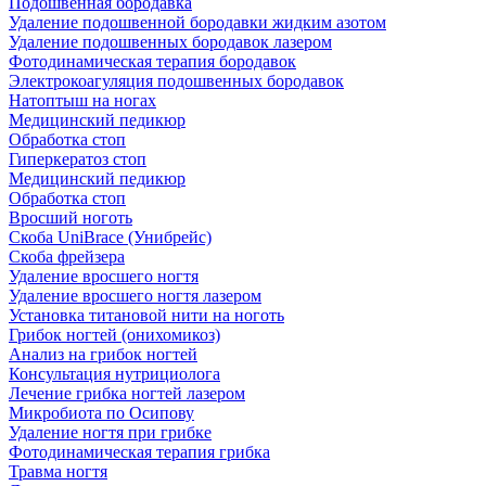
Подошвенная бородавка
Удаление подошвенной бородавки жидким азотом
Удаление подошвенных бородавок лазером
Фотодинамическая терапия бородавок
Электрокоагуляция подошвенных бородавок
Натоптыш на ногах
Медицинский педикюр
Обработка стоп
Гиперкератоз стоп
Медицинский педикюр
Обработка стоп
Вросший ноготь
Скоба UniBrace (Унибрейс)
Скоба фрейзера
Удаление вросшего ногтя
Удаление вросшего ногтя лазером
Установка титановой нити на ноготь
Грибок ногтей (онихомикоз)
Анализ на грибок ногтей
Консультация нутрициолога
Лечение грибка ногтей лазером
Микробиота по Осипову
Удаление ногтя при грибке
Фотодинамическая терапия грибка
Травма ногтя