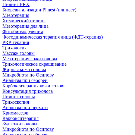
Пилинг PRX
Биоревитализации Plinest (плинест)
Мезотерапия
Химический пилинг
Мезотерапия для лица
Фотобиомодуляция
Фотодинамическая терапия лица (ФДТ-терапия)
PRP-терапия
Трихология
Массаж головы
Мезотерапия кожи головы
Трихологическое окрашивание
Жирная кожа головы
Микробиота по Осипову
Анализы при себореи
Карбокситерапия кожи головы
Консультация трихолога
Пилинг головы
Трихоскопия
Анализы при перхоти
Криомассаж
Карбокситерапия
Зуд кожи головы
Микробиота по Осипову
Анализы при себореи