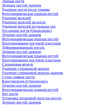
Дренаж ногтя
Лечение ногтей лазером
Удаление ногтя после травмы
Фотодинамическая терапия ногтей
Удаление мозолей
Удаление мозолей на ногах
Удаление мозолей на пальцах ног
Отслоение ногтя (Онихолизис)
Лечение ногтей лазером
Фотодинамическая терапия ногтей
Протезирование ногтевой пластины
Деформированный ноготь
Лечение ногтей лазером
Фотодинамическая терапия ногтей
Протезирование ногтевой пластины
Стержневая мозоль
Удаление стержневой мозоли
Удаление стержневой мозоли лазером
Сухие ломкие ногти
Консультация нутрициолога
Лечение ногтей лазером
Фотодинамическая терапия ногтей
Нет ногтя
Установка титановой нити на ноготь
Лечение ногтей лазером