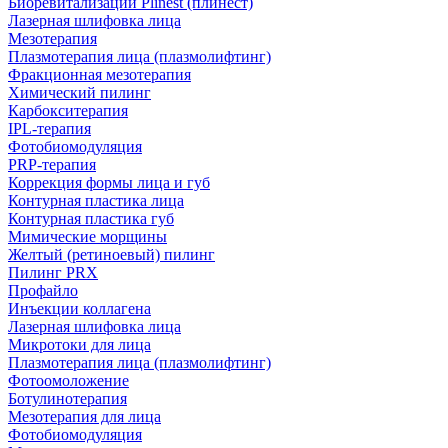
Биоревитализации Plinest (плинест)
Лазерная шлифовка лица
Мезотерапия
Плазмотерапия лица (плазмолифтинг)
Фракционная мезотерапия
Химический пилинг
Карбокситерапия
IPL‑терапия
Фотобиомодуляция
PRP-терапия
Коррекция формы лица и губ
Контурная пластика лица
Контурная пластика губ
Мимические морщины
Желтый (ретиноевый) пилинг
Пилинг PRX
Профайло
Инъекции коллагена
Лазерная шлифовка лица
Микротоки для лица
Плазмотерапия лица (плазмолифтинг)
Фотоомоложение
Ботулинотерапия
Мезотерапия для лица
Фотобиомодуляция