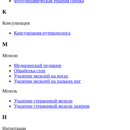
Фотодинамическая терапия грибка
К
Консультация
Консультация нутрициолога
М
Мозоли
Медицинский педикюр
Обработка стоп
Удаление мозолей на ногах
Удаление мозолей на пальцах ног
Мозоль
Удаление стержневой мозоли
Удаление стержневой мозоли лазером
Н
Натоптыши