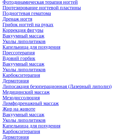
Фотодинамическая терапия ногтей
Протезирование ногтевой пластины
Подногтевая гематома
Дренаж ногтя
Грибок ногтей на руках
Коррекция фигуры
Вакуумный массаж
Уколы липолитиков
Капельница для похудения
Прессотерапия
Вдовий горбик
Вакуумный массаж
Уколы липолитиков
Карбокситерапия
Дермотония
Липосакция безоперационная (Лазерный липолиз)
Медицинский массаж
Мезодиссолюция
Лимфодренажный массаж
Жир на животе
Вакуумный массаж
Уколы липолитиков
Капельница для похудения
Карбокситерапия
Дермотония