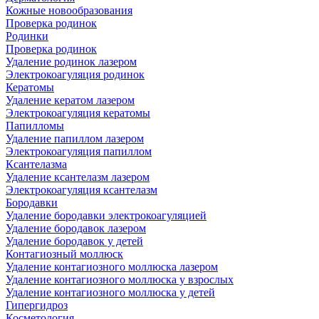
Кожные новообразования
Проверка родинок
Родинки
Проверка родинок
Удаление родинок лазером
Электрокоагуляция родинок
Кератомы
Удаление кератом лазером
Электрокоагуляция кератомы
Папилломы
Удаление папиллом лазером
Электрокоагуляция папиллом
Ксантелазма
Удаление ксантелазм лазером
Электрокоагуляция ксантелазм
Бородавки
Удаление бородавки электрокоагуляцией
Удаление бородавок лазером
Удаление бородавок у детей
Контагиозный моллюск
Удаление контагиозного моллюска лазером
Удаление контагиозного моллюска у взрослых
Удаление контагиозного моллюска у детей
Гипергидроз
Косметология