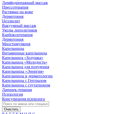
Лимфодренажный массаж
Прессотерапия
Растяжки на коже
Дермотония
Целлюлит
Вакуумный массаж
Уколы липолитиков
Карбокситерапия
Дермотония
Миостимуляция
Капельницы
Витаминные капельницы
Капельница «Золушка»
Капельница «Молодость»
Капельница для похудения
Капельницы «Энергия»
Капельницы в дерматологии
Капельницы с Гептралом
Капельницы с глутатионом
Лаеннек-терапия
Психология
Консультация психолога
Очистить