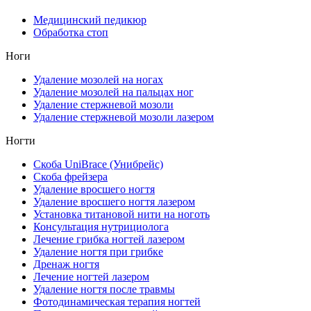
Медицинский педикюр
Обработка стоп
Ноги
Удаление мозолей на ногах
Удаление мозолей на пальцах ног
Удаление стержневой мозоли
Удаление стержневой мозоли лазером
Ногти
Скоба UniBrace (Унибрейс)
Скоба фрейзера
Удаление вросшего ногтя
Удаление вросшего ногтя лазером
Установка титановой нити на ноготь
Консультация нутрициолога
Лечение грибка ногтей лазером
Удаление ногтя при грибке
Дренаж ногтя
Лечение ногтей лазером
Удаление ногтя после травмы
Фотодинамическая терапия ногтей