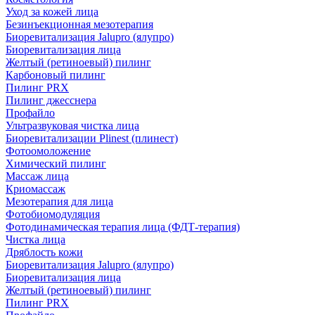
Уход за кожей лица
Безинъекционная мезотерапия
Биоревитализация Jalupro (ялупро)
Биоревитализация лица
Желтый (ретиноевый) пилинг
Карбоновый пилинг
Пилинг PRX
Пилинг джесснера
Профайло
Ультразвуковая чистка лица
Биоревитализации Plinest (плинест)
Фотоомоложение
Химический пилинг
Массаж лица
Криомассаж
Мезотерапия для лица
Фотобиомодуляция
Фотодинамическая терапия лица (ФДТ-терапия)
Чистка лица
Дряблость кожи
Биоревитализация Jalupro (ялупро)
Биоревитализация лица
Желтый (ретиноевый) пилинг
Пилинг PRX