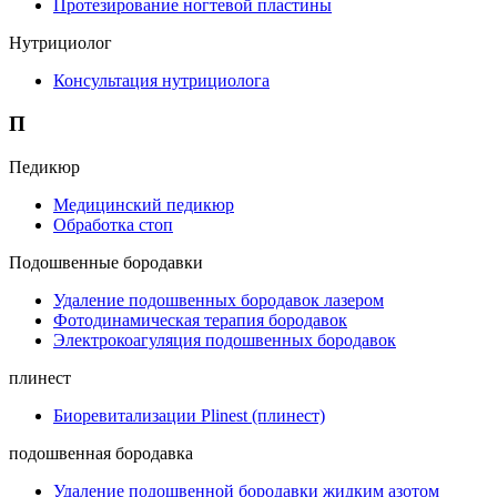
Протезирование ногтевой пластины
Нутрициолог
Консультация нутрициолога
П
Педикюр
Медицинский педикюр
Обработка стоп
Подошвенные бородавки
Удаление подошвенных бородавок лазером
Фотодинамическая терапия бородавок
Электрокоагуляция подошвенных бородавок
плинест
Биоревитализации Plinest (плинест)
подошвенная бородавка
Удаление подошвенной бородавки жидким азотом