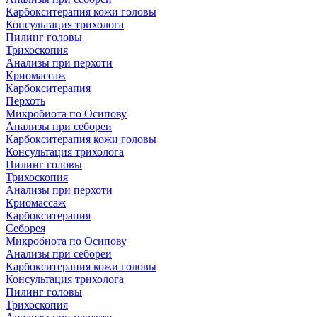
Карбокситерапия кожи головы
Консультация трихолога
Пилинг головы
Трихоскопия
Анализы при перхоти
Криомассаж
Карбокситерапия
Перхоть
Микробиота по Осипову
Анализы при себореи
Карбокситерапия кожи головы
Консультация трихолога
Пилинг головы
Трихоскопия
Анализы при перхоти
Криомассаж
Карбокситерапия
Себорея
Микробиота по Осипову
Анализы при себореи
Карбокситерапия кожи головы
Консультация трихолога
Пилинг головы
Трихоскопия