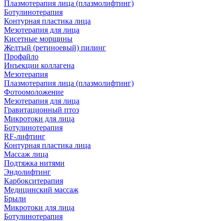
Плазмотерапия лица (плазмолифтинг)
Ботулинотерапия
Контурная пластика лица
Мезотерапия для лица
Кисетные морщины
Желтый (ретиноевый) пилинг
Профайло
Инъекции коллагена
Мезотерапия
Плазмотерапия лица (плазмолифтинг)
Фотоомоложение
Мезотерапия для лица
Гравитационный птоз
Микротоки для лица
Ботулинотерапия
RF-лифтинг
Контурная пластика лица
Массаж лица
Подтяжка нитями
Эндолифтинг
Карбокситерапия
Медицинский массаж
Брыли
Микротоки для лица
Ботулинотерапия