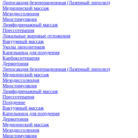
Липосакция безоперационная (Лазерный липолиз)
Медицинский массаж
Мезодиссолюция
Миостимуляция
Лимфодренажный массаж
Прессотерапия
Локальные жировые отложения
Вакуумный массаж
Уколы липолитиков
Капельница для похудения
Карбокситерапия
Дермотония
Липосакция безоперационная (Лазерный липолиз)
Медицинский массаж
Мезодиссолюция
Миостимуляция
Лимфодренажный массаж
Прессотерапия
Похудение
Вакуумный массаж
Капельница для похудения
Дермотония
Медицинский массаж
Мезодиссолюция
Миостимуляция