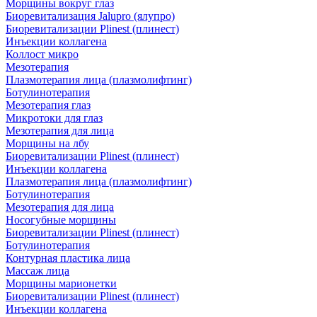
Морщины вокруг глаз
Биоревитализация Jalupro (ялупро)
Биоревитализации Plinest (плинест)
Инъекции коллагена
Коллост микро
Мезотерапия
Плазмотерапия лица (плазмолифтинг)
Ботулинотерапия
Мезотерапия глаз
Микротоки для глаз
Мезотерапия для лица
Морщины на лбу
Биоревитализации Plinest (плинест)
Инъекции коллагена
Плазмотерапия лица (плазмолифтинг)
Ботулинотерапия
Мезотерапия для лица
Носогубные морщины
Биоревитализации Plinest (плинест)
Ботулинотерапия
Контурная пластика лица
Массаж лица
Морщины марионетки
Биоревитализации Plinest (плинест)
Инъекции коллагена