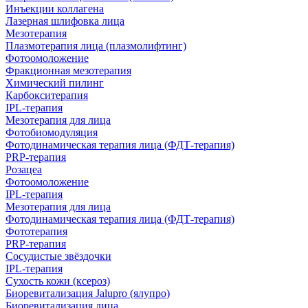
Инъекции коллагена
Лазерная шлифовка лица
Мезотерапия
Плазмотерапия лица (плазмолифтинг)
Фотоомоложение
Фракционная мезотерапия
Химический пилинг
Карбокситерапия
IPL‑терапия
Мезотерапия для лица
Фотобиомодуляция
Фотодинамическая терапия лица (ФДТ-терапия)
PRP-терапия
Розацеа
Фотоомоложение
IPL‑терапия
Мезотерапия для лица
Фотодинамическая терапия лица (ФДТ-терапия)
Фототерапия
PRP-терапия
Сосудистые звёздочки
IPL‑терапия
Сухость кожи (ксероз)
Биоревитализация Jalupro (ялупро)
Биоревитализация лица