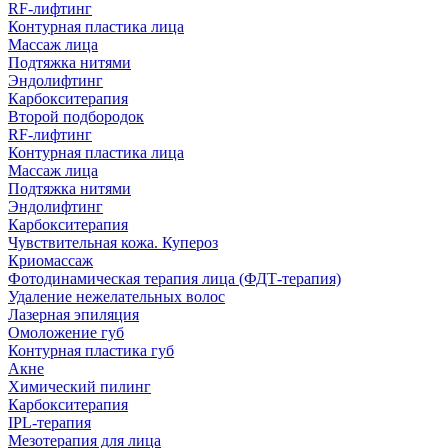
RF-лифтинг
Контурная пластика лица
Массаж лица
Подтяжка нитями
Эндолифтинг
Карбокситерапия
Второй подбородок
RF-лифтинг
Контурная пластика лица
Массаж лица
Подтяжка нитями
Эндолифтинг
Карбокситерапия
Чувствительная кожа. Купероз
Криомассаж
Фотодинамическая терапия лица (ФДТ-терапия)
Удаление нежелательных волос
Лазерная эпиляция
Омоложение губ
Контурная пластика губ
Акне
Химический пилинг
Карбокситерапия
IPL‑терапия
Мезотерапия для лица