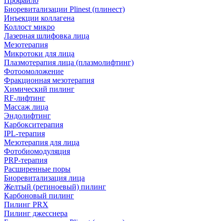
Профайло
Биоревитализации Plinest (плинест)
Инъекции коллагена
Коллост микро
Лазерная шлифовка лица
Мезотерапия
Микротоки для лица
Плазмотерапия лица (плазмолифтинг)
Фотоомоложение
Фракционная мезотерапия
Химический пилинг
RF-лифтинг
Массаж лица
Эндолифтинг
Карбокситерапия
IPL‑терапия
Мезотерапия для лица
Фотобиомодуляция
PRP-терапия
Расширенные поры
Биоревитализация лица
Желтый (ретиноевый) пилинг
Карбоновый пилинг
Пилинг PRX
Пилинг джесснера