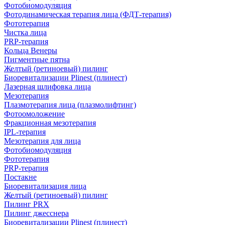
Фотобиомодуляция
Фотодинамическая терапия лица (ФДТ-терапия)
Фототерапия
Чистка лица
PRP-терапия
Кольца Венеры
Пигментные пятна
Желтый (ретиноевый) пилинг
Биоревитализации Plinest (плинест)
Лазерная шлифовка лица
Мезотерапия
Плазмотерапия лица (плазмолифтинг)
Фотоомоложение
Фракционная мезотерапия
IPL‑терапия
Мезотерапия для лица
Фотобиомодуляция
Фототерапия
PRP-терапия
Постакне
Биоревитализация лица
Желтый (ретиноевый) пилинг
Пилинг PRX
Пилинг джесснера
Биоревитализации Plinest (плинест)