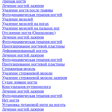
Дренаж ногтя
Лечение ногтей лазером
Удаление ногтя после травмы
Фотодинамическая терапия ногтей
Удаление мозолей
Удаление мозолей на ногах
Удаление мозолей на пальцах ног
Отслоение ногтя (Онихолизис)
Лечение ногтей лазером
Фотодинамическая терапия ногтей
Протезирование ногтевой пластины
Деформированный ноготь
Лечение ногтей лазером
Фотодинамическая терапия ногтей
Протезирование ногтевой пластины
Стержневая мозоль
Удаление стержневой мозоли
Удаление стержневой мозоли лазером
Сухие ломкие ногти
Консультация нутрициолога
Лечение ногтей лазером
Фотодинамическая терапия ногтей
Нет ногтя
Установка титановой нити на ноготь
Лечение ногтей лазером