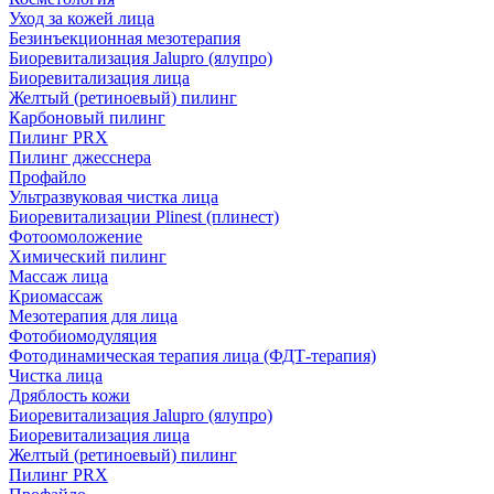
Уход за кожей лица
Безинъекционная мезотерапия
Биоревитализация Jalupro (ялупро)
Биоревитализация лица
Желтый (ретиноевый) пилинг
Карбоновый пилинг
Пилинг PRX
Пилинг джесснера
Профайло
Ультразвуковая чистка лица
Биоревитализации Plinest (плинест)
Фотоомоложение
Химический пилинг
Массаж лица
Криомассаж
Мезотерапия для лица
Фотобиомодуляция
Фотодинамическая терапия лица (ФДТ-терапия)
Чистка лица
Дряблость кожи
Биоревитализация Jalupro (ялупро)
Биоревитализация лица
Желтый (ретиноевый) пилинг
Пилинг PRX