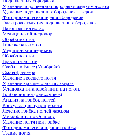
Подошвенная бородавка
Удаление подошвенной бородавки жидким азотом
Удаление подошвенных бородавок лазером
Фотодинамическая терапия бородавок
Электрокоагуляция подошвенных бородавок
Натоптыш на ногах
Медицинский педикюр
Обработка стоп
Гиперкератоз стоп
Медицинский педикюр
Обработка стоп
Вросший ноготь
Скоба UniBrace (Унибрейс)
Скоба фрейзера
Удаление вросшего ногтя
Удаление вросшего ногтя лазером
Установка титановой нити на ноготь
Грибок ногтей (онихомикоз)
Анализ на грибок ногтей
Консультация нутрициолога
Лечение грибка ногтей лазером
Микробиота по Осипову
Удаление ногтя при грибке
Фотодинамическая терапия грибка
Травма ногтя