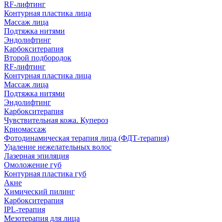
RF-лифтинг
Контурная пластика лица
Массаж лица
Подтяжка нитями
Эндолифтинг
Карбокситерапия
Второй подбородок
RF-лифтинг
Контурная пластика лица
Массаж лица
Подтяжка нитями
Эндолифтинг
Карбокситерапия
Чувствительная кожа. Купероз
Криомассаж
Фотодинамическая терапия лица (ФДТ-терапия)
Удаление нежелательных волос
Лазерная эпиляция
Омоложение губ
Контурная пластика губ
Акне
Химический пилинг
Карбокситерапия
IPL‑терапия
Мезотерапия для лица