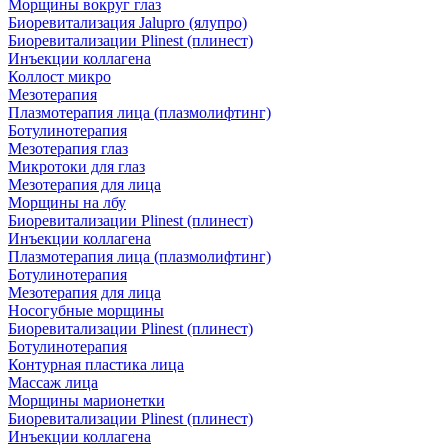
Морщины вокруг глаз
Биоревитализация Jalupro (ялупро)
Биоревитализации Plinest (плинест)
Инъекции коллагена
Коллост микро
Мезотерапия
Плазмотерапия лица (плазмолифтинг)
Ботулинотерапия
Мезотерапия глаз
Микротоки для глаз
Мезотерапия для лица
Морщины на лбу
Биоревитализации Plinest (плинест)
Инъекции коллагена
Плазмотерапия лица (плазмолифтинг)
Ботулинотерапия
Мезотерапия для лица
Носогубные морщины
Биоревитализации Plinest (плинест)
Ботулинотерапия
Контурная пластика лица
Массаж лица
Морщины марионетки
Биоревитализации Plinest (плинест)
Инъекции коллагена