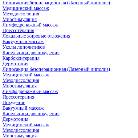
Липосакция безоперационная (Лазерный липолиз)
Медицинский массаж
Мезодиссолюция
Миостимуляция
Лимфодренажный массаж
Прессотерапия
Локальные жировые отложения
Вакуумный массаж
Уколы липолитиков
Капельница для похудения
Карбокситерапия
Дермотония
Липосакция безоперационная (Лазерный липолиз)
Медицинский массаж
Мезодиссолюция
Миостимуляция
Лимфодренажный массаж
Прессотерапия
Похудение
Вакуумный массаж
Капельница для похудения
Дермотония
Медицинский массаж
Мезодиссолюция
Миостимуляция