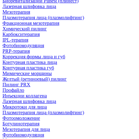
Биоревитализации Plinest (плинест)
Лазерная шлифовка лица
Мезотерапия
Плазмотерапия лица (плазмолифтинг)
Фракционная мезотерапия
Химический пилинг
Карбокситерапия
IPL‑терапия
Фотобиомодуляция
PRP-терапия
Коррекция формы лица и губ
Контурная пластика лица
Контурная пластика губ
Мимические морщины
Желтый (ретиноевый) пилинг
Пилинг PRX
Профайло
Инъекции коллагена
Лазерная шлифовка лица
Микротоки для лица
Плазмотерапия лица (плазмолифтинг)
Фотоомоложение
Ботулинотерапия
Мезотерапия для лица
Фотобиомодуляция