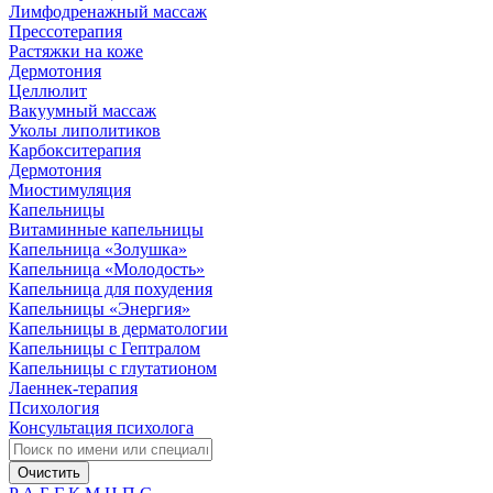
Лимфодренажный массаж
Прессотерапия
Растяжки на коже
Дермотония
Целлюлит
Вакуумный массаж
Уколы липолитиков
Карбокситерапия
Дермотония
Миостимуляция
Капельницы
Витаминные капельницы
Капельница «Золушка»
Капельница «Молодость»
Капельница для похудения
Капельницы «Энергия»
Капельницы в дерматологии
Капельницы с Гептралом
Капельницы с глутатионом
Лаеннек-терапия
Психология
Консультация психолога
Очистить