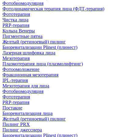
Фотобиомодуляция
Фотодинамическая терапия лица (ФДТ-терапия)
Фототерапия
Чистка лица
PRP-терапия
Кольца Венеры
Пигментные пятна
Желтый (ретиноевый) пилинг
Биоревитализации Plinest (плинест)
Лазерная шлифовка лица
Мезотерапия
Плазмотерапия лица (плазмолифтинг)
Фотоомоложение
Фракционная мезотерапия
IPL‑терапия
Мезотерапия для лица
Фотобиомодуляция
Фототерапия
PRP-терапия
Постакне
Биоревитализация лица
Желтый (ретиноевый) пилинг
Пилинг PRX
Пилинг джесснера
Биоревитализации Plinest (плинест)