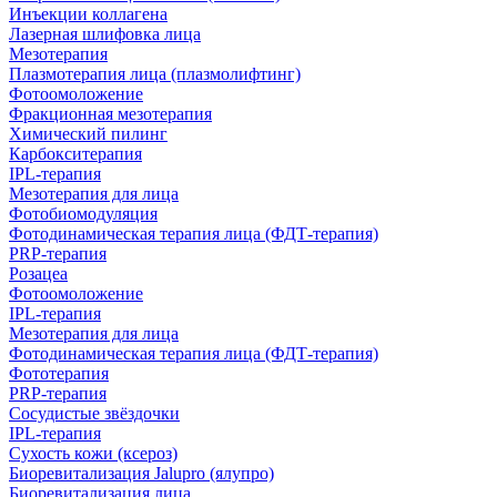
Инъекции коллагена
Лазерная шлифовка лица
Мезотерапия
Плазмотерапия лица (плазмолифтинг)
Фотоомоложение
Фракционная мезотерапия
Химический пилинг
Карбокситерапия
IPL‑терапия
Мезотерапия для лица
Фотобиомодуляция
Фотодинамическая терапия лица (ФДТ-терапия)
PRP-терапия
Розацеа
Фотоомоложение
IPL‑терапия
Мезотерапия для лица
Фотодинамическая терапия лица (ФДТ-терапия)
Фототерапия
PRP-терапия
Сосудистые звёздочки
IPL‑терапия
Сухость кожи (ксероз)
Биоревитализация Jalupro (ялупро)
Биоревитализация лица