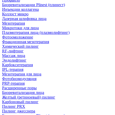
Профайло
Биоревитализации Plinest (плинест)
Инъекции коллагена
Коллост микро
Лазерная шлифовка лица
Мезотерапия
Микротоки для лица
Плазмотерапия лица (плазмолифтинг)
Фотоомоложение
Фракционная мезотерапия
Химический пилинг
RF-лифтинг
Массаж лица
Эндолифтинг
Карбокситерапия
IPL‑терапия
Мезотерапия для лица
Фотобиомодуляция
PRP-терапия
Расширенные поры
Биоревитализация лица
Желтый (ретиноевый) пилинг
Карбоновый пилинг
Пилинг PRX
Пилинг джесснера