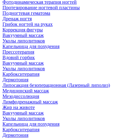
Фотодинамическая терапия ногтей
Протезирование ногтевой пластины
Подногтевая гематома
Дренаж ногтя
Грибок ногтей на руках
Коррекция фигуры
Вакуумный массаж
Уколы липолитиков
Капельница для похудения
Прессотерапия
Вдовий горбик
Вакуумный массаж
Уколы липолитиков
Карбокситерапия
Дермотония
Липосакция безоперационная (Лазерный липолиз)
Медицинский массаж
Мезодиссолюция
Лимфодренажный массаж
Жир на животе
Вакуумный массаж
Уколы липолитиков
Капельница для похудения
Карбокситерапия
Дермотония