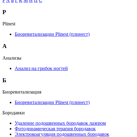
P
А
Б
Г
К
М
Н
П
С
P
Plinest
Биоревитализации Plinest (плинест)
А
Анализы
Анализ на грибок ногтей
Б
Биоревитализация
Биоревитализации Plinest (плинест)
Бородавки
Удаление подошвенных бородавок лазером
Фотодинамическая терапия бородавок
Электрокоагуляция подошвенных бородавок