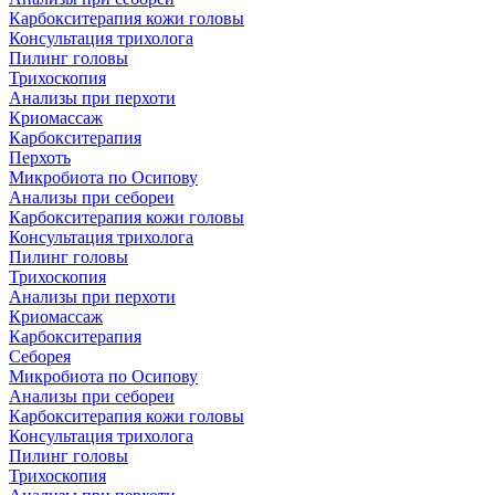
Карбокситерапия кожи головы
Консультация трихолога
Пилинг головы
Трихоскопия
Анализы при перхоти
Криомассаж
Карбокситерапия
Перхоть
Микробиота по Осипову
Анализы при себореи
Карбокситерапия кожи головы
Консультация трихолога
Пилинг головы
Трихоскопия
Анализы при перхоти
Криомассаж
Карбокситерапия
Себорея
Микробиота по Осипову
Анализы при себореи
Карбокситерапия кожи головы
Консультация трихолога
Пилинг головы
Трихоскопия