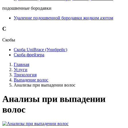
подошвенные бородавки
Удаление подошвенной бородавки жидким азотом
С
Скобы
Скоба UniBrace (Унибрейс)
Скоба фрейзера
Главная
Услуги
Трихология
Выпадение волос
Анализы при выпадении волос
Анализы при выпадении
волос