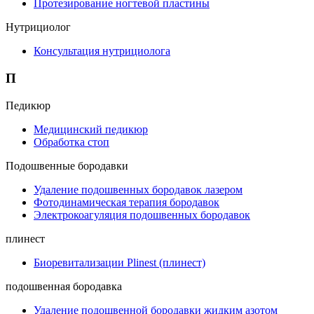
Протезирование ногтевой пластины
Нутрициолог
Консультация нутрициолога
П
Педикюр
Медицинский педикюр
Обработка стоп
Подошвенные бородавки
Удаление подошвенных бородавок лазером
Фотодинамическая терапия бородавок
Электрокоагуляция подошвенных бородавок
плинест
Биоревитализации Plinest (плинест)
подошвенная бородавка
Удаление подошвенной бородавки жидким азотом