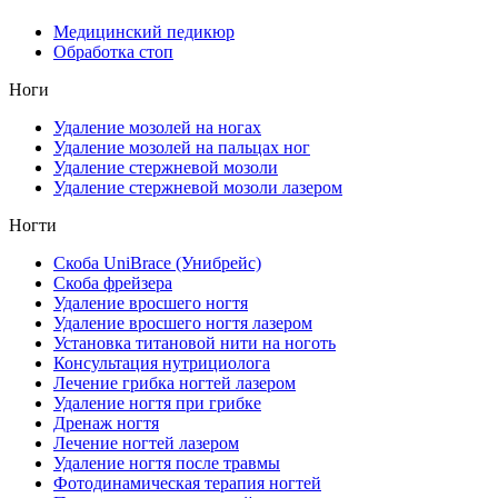
Медицинский педикюр
Обработка стоп
Ноги
Удаление мозолей на ногах
Удаление мозолей на пальцах ног
Удаление стержневой мозоли
Удаление стержневой мозоли лазером
Ногти
Скоба UniBrace (Унибрейс)
Скоба фрейзера
Удаление вросшего ногтя
Удаление вросшего ногтя лазером
Установка титановой нити на ноготь
Консультация нутрициолога
Лечение грибка ногтей лазером
Удаление ногтя при грибке
Дренаж ногтя
Лечение ногтей лазером
Удаление ногтя после травмы
Фотодинамическая терапия ногтей