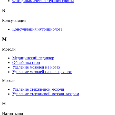
Фотодинамическая терапия грибка
К
Консультация
Консультация нутрициолога
М
Мозоли
Медицинский педикюр
Обработка стоп
Удаление мозолей на ногах
Удаление мозолей на пальцах ног
Мозоль
Удаление стержневой мозоли
Удаление стержневой мозоли лазером
Н
Натоптыши