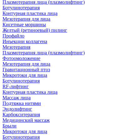
Плазмотерапия лица (плазмолифтинг)
Ботулинотерапия
Контурная пластика лица
Мезотерапия для лица
Кисетные морщины
Желтый (ретиноевый) пилинг
Профайло
Инъекции коллагена
Мезотерапия
Плазмотерапия лица (плазмолифтинг)
Фотоомоложение
Мезотерапия для лица
Гравитационный птоз
Микротоки для лица
Ботулинотерапия
RF-лифтинг
Контурная пластика лица
Массаж лица
Подтяжка нитями
Эндолифтинг
Карбокситерапия
Медицинский массаж
Брыли
Микротоки для лица
Ботулинотерапия