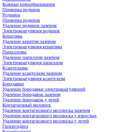
Кожные новообразования
Проверка родинок
Родинки
Проверка родинок
Удаление родинок лазером
Электрокоагуляция родинок
Кератомы
Удаление кератом лазером
Электрокоагуляция кератомы
Папилломы
Удаление папиллом лазером
Электрокоагуляция папиллом
Ксантелазма
Удаление ксантелазм лазером
Электрокоагуляция ксантелазм
Бородавки
Удаление бородавки электрокоагуляцией
Удаление бородавок лазером
Удаление бородавок у детей
Контагиозный моллюск
Удаление контагиозного моллюска лазером
Удаление контагиозного моллюска у взрослых
Удаление контагиозного моллюска у детей
Гипергидроз
Косметология