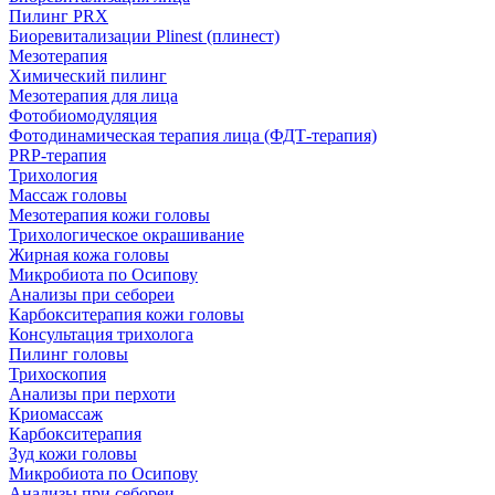
Пилинг PRX
Биоревитализации Plinest (плинест)
Мезотерапия
Химический пилинг
Мезотерапия для лица
Фотобиомодуляция
Фотодинамическая терапия лица (ФДТ-терапия)
PRP-терапия
Трихология
Массаж головы
Мезотерапия кожи головы
Трихологическое окрашивание
Жирная кожа головы
Микробиота по Осипову
Анализы при себореи
Карбокситерапия кожи головы
Консультация трихолога
Пилинг головы
Трихоскопия
Анализы при перхоти
Криомассаж
Карбокситерапия
Зуд кожи головы
Микробиота по Осипову
Анализы при себореи