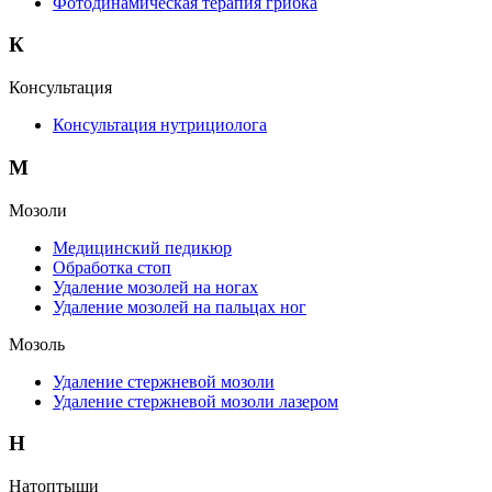
Фотодинамическая терапия грибка
К
Консультация
Консультация нутрициолога
М
Мозоли
Медицинский педикюр
Обработка стоп
Удаление мозолей на ногах
Удаление мозолей на пальцах ног
Мозоль
Удаление стержневой мозоли
Удаление стержневой мозоли лазером
Н
Натоптыши