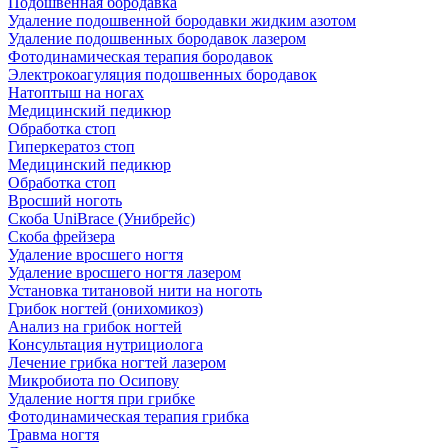
Подошвенная бородавка
Удаление подошвенной бородавки жидким азотом
Удаление подошвенных бородавок лазером
Фотодинамическая терапия бородавок
Электрокоагуляция подошвенных бородавок
Натоптыш на ногах
Медицинский педикюр
Обработка стоп
Гиперкератоз стоп
Медицинский педикюр
Обработка стоп
Вросший ноготь
Скоба UniBrace (Унибрейс)
Скоба фрейзера
Удаление вросшего ногтя
Удаление вросшего ногтя лазером
Установка титановой нити на ноготь
Грибок ногтей (онихомикоз)
Анализ на грибок ногтей
Консультация нутрициолога
Лечение грибка ногтей лазером
Микробиота по Осипову
Удаление ногтя при грибке
Фотодинамическая терапия грибка
Травма ногтя