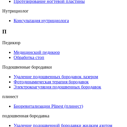
Протезирование ногтевой пластины
Нутрициолог
Консультация нутрициолога
П
Педикюр
Медицинский педикюр
Обработка стоп
Подошвенные бородавки
Удаление подошвенных бородавок лазером
Фотодинамическая терапия бородавок
Электрокоагуляция подошвенных бородавок
плинест
Биоревитализации Plinest (плинест)
подошвенная бородавка
Удаление подошвенной бородавки жидким азотом