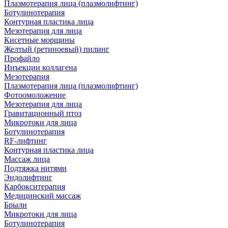
Плазмотерапия лица (плазмолифтинг)
Ботулинотерапия
Контурная пластика лица
Мезотерапия для лица
Кисетные морщины
Желтый (ретиноевый) пилинг
Профайло
Инъекции коллагена
Мезотерапия
Плазмотерапия лица (плазмолифтинг)
Фотоомоложение
Мезотерапия для лица
Гравитационный птоз
Микротоки для лица
Ботулинотерапия
RF-лифтинг
Контурная пластика лица
Массаж лица
Подтяжка нитями
Эндолифтинг
Карбокситерапия
Медицинский массаж
Брыли
Микротоки для лица
Ботулинотерапия