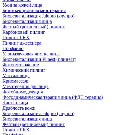
Уход за кожей лица
Безинъекционная мезотерапия
Биоревитализация Jalupro (ялупро)
Биоревитализация лица
Желтый (ретиноевый) пилинг
Карбоновый пилинг
Пилинг PRX
Пилинг джесснера
Профайло
Ультразвуковая чистка лица
Биоревитализации Plinest (плинест)
Фотоомоложение
Химический пилинг
Массаж лица
Криомассаж
Мезотерапия для лица
Фотобиомодуляция
Фотодинамическая терапия лица (ФДТ-терапия)
Чистка лица
Дряблость кожи
Биоревитализация Jalupro (ялупро)
Биоревитализация лица
Желтый (ретиноевый) пилинг
Пилинг PRX