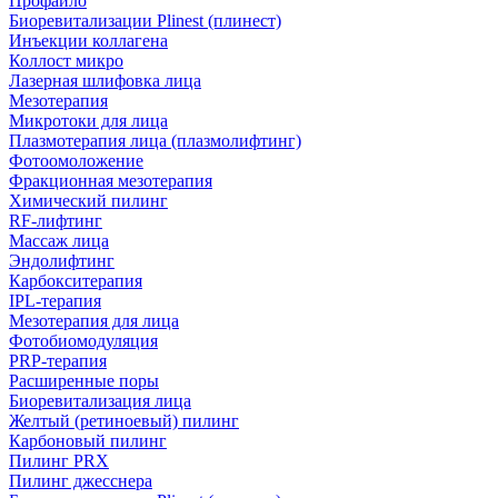
Профайло
Биоревитализации Plinest (плинест)
Инъекции коллагена
Коллост микро
Лазерная шлифовка лица
Мезотерапия
Микротоки для лица
Плазмотерапия лица (плазмолифтинг)
Фотоомоложение
Фракционная мезотерапия
Химический пилинг
RF-лифтинг
Массаж лица
Эндолифтинг
Карбокситерапия
IPL‑терапия
Мезотерапия для лица
Фотобиомодуляция
PRP-терапия
Расширенные поры
Биоревитализация лица
Желтый (ретиноевый) пилинг
Карбоновый пилинг
Пилинг PRX
Пилинг джесснера