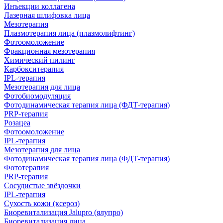
Инъекции коллагена
Лазерная шлифовка лица
Мезотерапия
Плазмотерапия лица (плазмолифтинг)
Фотоомоложение
Фракционная мезотерапия
Химический пилинг
Карбокситерапия
IPL‑терапия
Мезотерапия для лица
Фотобиомодуляция
Фотодинамическая терапия лица (ФДТ-терапия)
PRP-терапия
Розацеа
Фотоомоложение
IPL‑терапия
Мезотерапия для лица
Фотодинамическая терапия лица (ФДТ-терапия)
Фототерапия
PRP-терапия
Сосудистые звёздочки
IPL‑терапия
Сухость кожи (ксероз)
Биоревитализация Jalupro (ялупро)
Биоревитализация лица