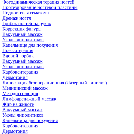
Фотодинамическая терапия ногтей
Протезирование ногтевой пластины
Подногтевая гематома
Дренаж ногтя
Грибок ногтей на руках
Коррекция фигуры
Вакуумный массаж
Уколы липолитиков
Капельница для похудения
Прессотерапия
Вдовий горбик
Вакуумный массаж
Уколы липолитиков
Карбокситерапия
Дермотония
Липосакция безоперационная (Лазерный липолиз)
Медицинский массаж
Мезодиссолюция
Лимфодренажный массаж
Жир на животе
Вакуумный массаж
Уколы липолитиков
Капельница для похудения
Карбокситерапия
Дермотония