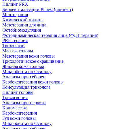
Пилинг PRX
Биоревитализации Plinest (плинест)
Мезотерапия
Химический пилинг
Мезотерапия для лица
Фотобиомодуляция
Фотодинамическая терапия лица (ФДТ-терапия)
PRP-терапия
Трихология
Массаж головы
Мезотерапия кожи головы
Трихологическое окрашивание
Жирная кожа головы
Микробиота по Осипову
Анализы при себореи
Карбокситерапия кожи головы
Консультация трихолога
Пилинг головы
Трихоскопия
Анализы при перхоти
Криомассаж
Карбокситерапия
Зуд кожи головы
Микробиота по Осипову
Анализы при себореи