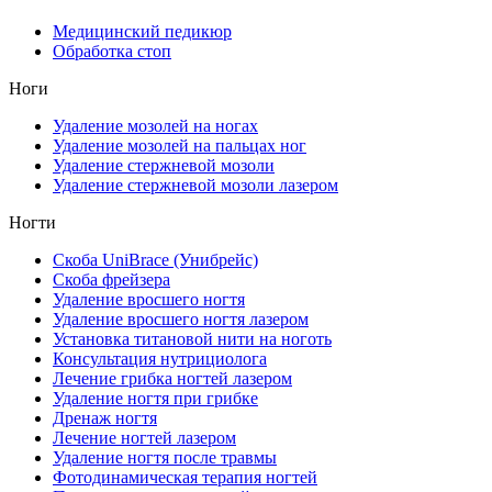
Медицинский педикюр
Обработка стоп
Ноги
Удаление мозолей на ногах
Удаление мозолей на пальцах ног
Удаление стержневой мозоли
Удаление стержневой мозоли лазером
Ногти
Скоба UniBrace (Унибрейс)
Скоба фрейзера
Удаление вросшего ногтя
Удаление вросшего ногтя лазером
Установка титановой нити на ноготь
Консультация нутрициолога
Лечение грибка ногтей лазером
Удаление ногтя при грибке
Дренаж ногтя
Лечение ногтей лазером
Удаление ногтя после травмы
Фотодинамическая терапия ногтей