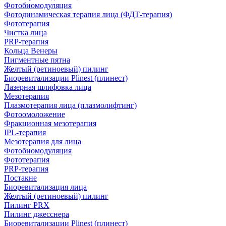
Фотобиомодуляция
Фотодинамическая терапия лица (ФДТ-терапия)
Фототерапия
Чистка лица
PRP-терапия
Кольца Венеры
Пигментные пятна
Желтый (ретиноевый) пилинг
Биоревитализации Plinest (плинест)
Лазерная шлифовка лица
Мезотерапия
Плазмотерапия лица (плазмолифтинг)
Фотоомоложение
Фракционная мезотерапия
IPL‑терапия
Мезотерапия для лица
Фотобиомодуляция
Фототерапия
PRP-терапия
Постакне
Биоревитализация лица
Желтый (ретиноевый) пилинг
Пилинг PRX
Пилинг джесснера
Биоревитализации Plinest (плинест)