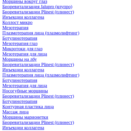
Морщины вокруг глаз
Биоревитализация Jalupro (ялупро)
Биоревитализации Plinest (плинест)
Инъекции коллагена
Коллост микро
Мезотерапия
Плазмотерапия лица (плазмолифтинг)
Ботулинотерапия
Мезотерапия глаз
Микротоки для глаз
Мезотерапия для лица
Морщины на лбу
Биоревитализации Plinest (плинест)
Инъекции коллагена
Плазмотерапия лица (плазмолифтинг)
Ботулинотерапия
Мезотерапия для лица
Носогубные морщины
Биоревитализации Plinest (плинест)
Ботулинотерапия
Контурная пластика лица
Массаж лица
Морщины марионетки
Биоревитализации Plinest (плинест)
Инъекции коллагена