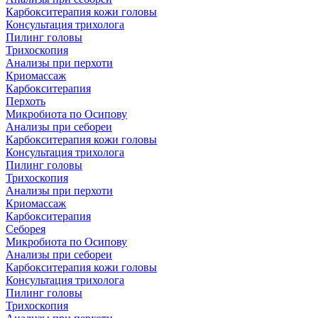
Карбокситерапия кожи головы
Консультация трихолога
Пилинг головы
Трихоскопия
Анализы при перхоти
Криомассаж
Карбокситерапия
Перхоть
Микробиота по Осипову
Анализы при себореи
Карбокситерапия кожи головы
Консультация трихолога
Пилинг головы
Трихоскопия
Анализы при перхоти
Криомассаж
Карбокситерапия
Себорея
Микробиота по Осипову
Анализы при себореи
Карбокситерапия кожи головы
Консультация трихолога
Пилинг головы
Трихоскопия