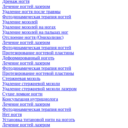
Дренаж ногтя
Лечение ногтей лазером
Удаление ногтя после травмы
Фотодинамическая терапия ногтей
Удаление мозолей
Удаление мозолей на ногах
Удаление мозолей на пальцах ног
Отслоение ногтя (Онихолизис)
Лечение ногтей лазером
Фотодинамическая терапия ногтей
Протезирование ногтевой пластины
Деформированный ноготь
Лечение ногтей лазером
Фотодинамическая терапия ногтей
Протезирование ногтевой пластины
Стержневая мозоль
Удаление стержневой мозоли
Удаление стержневой мозоли лазером
Сухие ломкие ногти
Консультация нутрициолога
Лечение ногтей лазером
Фотодинамическая терапия ногтей
Нет ногтя
Установка титановой нити на ноготь
Лечение ногтей лазером