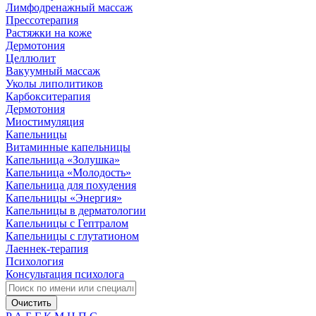
Лимфодренажный массаж
Прессотерапия
Растяжки на коже
Дермотония
Целлюлит
Вакуумный массаж
Уколы липолитиков
Карбокситерапия
Дермотония
Миостимуляция
Капельницы
Витаминные капельницы
Капельница «Золушка»
Капельница «Молодость»
Капельница для похудения
Капельницы «Энергия»
Капельницы в дерматологии
Капельницы с Гептралом
Капельницы с глутатионом
Лаеннек-терапия
Психология
Консультация психолога
Очистить