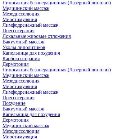
Липосакция безоперационная (Лазерный липолиз)
Медицинский массаж
Мезодиссолюция
Миостимуляция
Лимфодренажный массаж
Прессотерапия
Локальные жировые отложения
Вакуумный массаж
Уколы липолитиков
Капельница для похудения
Карбокситерапия
Дермотония
Липосакция безоперационная (Лазерный липолиз)
Медицинский массаж
Мезодиссолюция
Миостимуляция
Лимфодренажный массаж
Прессотерапия
Похудение
Вакуумный массаж
Капельница для похудения
Дермотония
Медицинский массаж
Мезодиссолюция
Миостимуляция