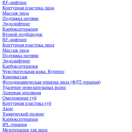
RF-лифтинг
Контурная пластика лица
Массаж лица
Подтяжка нитями
Эндолифтинг
Карбокситерапия
Второй подбородок
RF-лифтинг
Контурная пластика лица
Массаж лица
Подтяжка нитями
Эндолифтинг
Карбокситерапия
Чувствительная кожа. Купероз
Криомассаж
Фотодинамическая терапия лица (ФДТ-терапия)
Удаление нежелательных волос
Лазерная эпиляция
Омоложение губ
Контурная пластика губ
Акне
Химический пилинг
Карбокситерапия
IPL‑терапия
Мезотерапия для лица