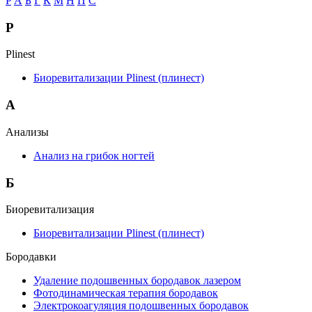
P
А
Б
Г
К
М
Н
П
С
P
Plinest
Биоревитализации Plinest (плинест)
А
Анализы
Анализ на грибок ногтей
Б
Биоревитализация
Биоревитализации Plinest (плинест)
Бородавки
Удаление подошвенных бородавок лазером
Фотодинамическая терапия бородавок
Электрокоагуляция подошвенных бородавок