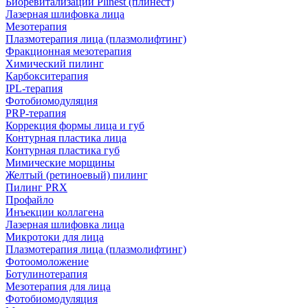
Биоревитализации Plinest (плинест)
Лазерная шлифовка лица
Мезотерапия
Плазмотерапия лица (плазмолифтинг)
Фракционная мезотерапия
Химический пилинг
Карбокситерапия
IPL‑терапия
Фотобиомодуляция
PRP-терапия
Коррекция формы лица и губ
Контурная пластика лица
Контурная пластика губ
Мимические морщины
Желтый (ретиноевый) пилинг
Пилинг PRX
Профайло
Инъекции коллагена
Лазерная шлифовка лица
Микротоки для лица
Плазмотерапия лица (плазмолифтинг)
Фотоомоложение
Ботулинотерапия
Мезотерапия для лица
Фотобиомодуляция