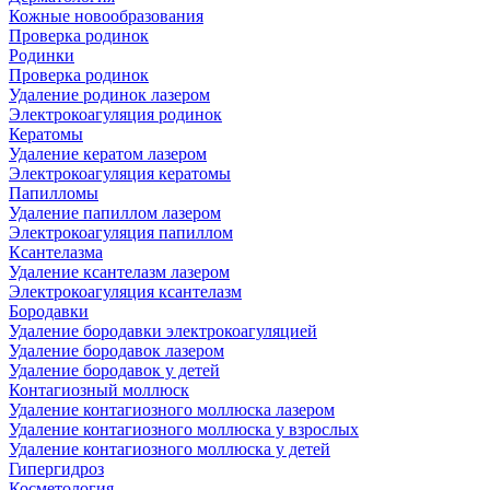
Кожные новообразования
Проверка родинок
Родинки
Проверка родинок
Удаление родинок лазером
Электрокоагуляция родинок
Кератомы
Удаление кератом лазером
Электрокоагуляция кератомы
Папилломы
Удаление папиллом лазером
Электрокоагуляция папиллом
Ксантелазма
Удаление ксантелазм лазером
Электрокоагуляция ксантелазм
Бородавки
Удаление бородавки электрокоагуляцией
Удаление бородавок лазером
Удаление бородавок у детей
Контагиозный моллюск
Удаление контагиозного моллюска лазером
Удаление контагиозного моллюска у взрослых
Удаление контагиозного моллюска у детей
Гипергидроз
Косметология