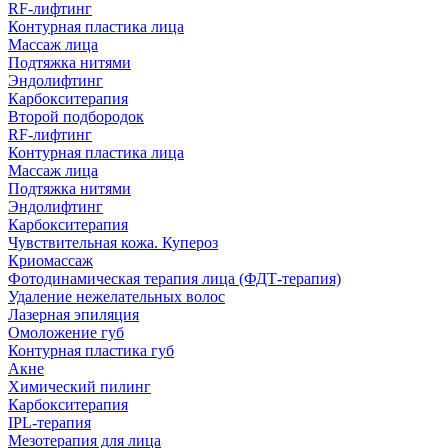
RF-лифтинг
Контурная пластика лица
Массаж лица
Подтяжка нитями
Эндолифтинг
Карбокситерапия
Второй подбородок
RF-лифтинг
Контурная пластика лица
Массаж лица
Подтяжка нитями
Эндолифтинг
Карбокситерапия
Чувствительная кожа. Купероз
Криомассаж
Фотодинамическая терапия лица (ФДТ-терапия)
Удаление нежелательных волос
Лазерная эпиляция
Омоложение губ
Контурная пластика губ
Акне
Химический пилинг
Карбокситерапия
IPL‑терапия
Мезотерапия для лица