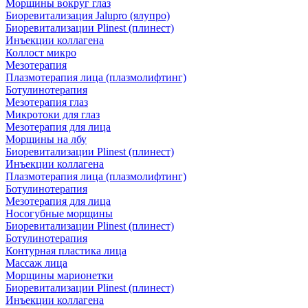
Морщины вокруг глаз
Биоревитализация Jalupro (ялупро)
Биоревитализации Plinest (плинест)
Инъекции коллагена
Коллост микро
Мезотерапия
Плазмотерапия лица (плазмолифтинг)
Ботулинотерапия
Мезотерапия глаз
Микротоки для глаз
Мезотерапия для лица
Морщины на лбу
Биоревитализации Plinest (плинест)
Инъекции коллагена
Плазмотерапия лица (плазмолифтинг)
Ботулинотерапия
Мезотерапия для лица
Носогубные морщины
Биоревитализации Plinest (плинест)
Ботулинотерапия
Контурная пластика лица
Массаж лица
Морщины марионетки
Биоревитализации Plinest (плинест)
Инъекции коллагена