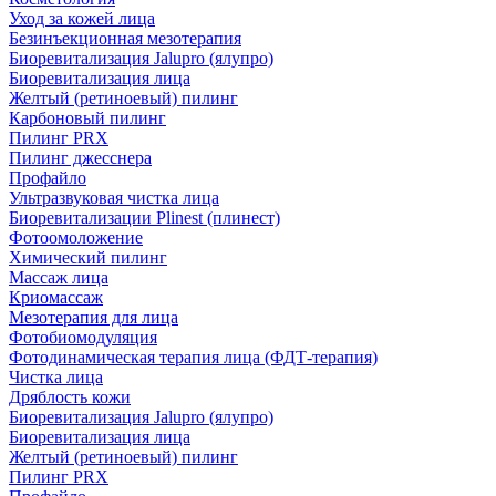
Уход за кожей лица
Безинъекционная мезотерапия
Биоревитализация Jalupro (ялупро)
Биоревитализация лица
Желтый (ретиноевый) пилинг
Карбоновый пилинг
Пилинг PRX
Пилинг джесснера
Профайло
Ультразвуковая чистка лица
Биоревитализации Plinest (плинест)
Фотоомоложение
Химический пилинг
Массаж лица
Криомассаж
Мезотерапия для лица
Фотобиомодуляция
Фотодинамическая терапия лица (ФДТ-терапия)
Чистка лица
Дряблость кожи
Биоревитализация Jalupro (ялупро)
Биоревитализация лица
Желтый (ретиноевый) пилинг
Пилинг PRX