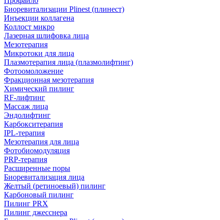
Профайло
Биоревитализации Plinest (плинест)
Инъекции коллагена
Коллост микро
Лазерная шлифовка лица
Мезотерапия
Микротоки для лица
Плазмотерапия лица (плазмолифтинг)
Фотоомоложение
Фракционная мезотерапия
Химический пилинг
RF-лифтинг
Массаж лица
Эндолифтинг
Карбокситерапия
IPL‑терапия
Мезотерапия для лица
Фотобиомодуляция
PRP-терапия
Расширенные поры
Биоревитализация лица
Желтый (ретиноевый) пилинг
Карбоновый пилинг
Пилинг PRX
Пилинг джесснера