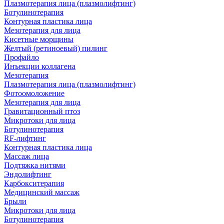
Плазмотерапия лица (плазмолифтинг)
Ботулинотерапия
Контурная пластика лица
Мезотерапия для лица
Кисетные морщины
Желтый (ретиноевый) пилинг
Профайло
Инъекции коллагена
Мезотерапия
Плазмотерапия лица (плазмолифтинг)
Фотоомоложение
Мезотерапия для лица
Гравитационный птоз
Микротоки для лица
Ботулинотерапия
RF-лифтинг
Контурная пластика лица
Массаж лица
Подтяжка нитями
Эндолифтинг
Карбокситерапия
Медицинский массаж
Брыли
Микротоки для лица
Ботулинотерапия