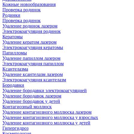
Кожные новообразования
Проверка родинок
Родинки
Проверка родинок
Удаление родинок лазером
Электрокоагуляция родинок
Кератомы
Удаление кератом лазером
Электрокоагуляция кератомы
Папилломы
Удаление папиллом лазером
Электрокоагуляция папиллом
Ксантелазма
Удаление ксантелазм лазером
Электрокоагуляция ксантелазм
Бородавки
Удаление бородавки электрокоагуляцией
Удаление бородавок лазером
Удаление бородавок у детей
Контагиозный моллюск
Удаление контагиозного моллюска лазером
Удаление контагиозного моллюска у взрослых
Удаление контагиозного моллюска у детей
Гипергидроз
Косметология