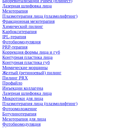
Биоревитализации Plinest (плинест)
Лазерная шлифовка лица
Мезотерапия
Плазмотерапия лица (плазмолифтинг)
Фракционная мезотерапия
Химический пилинг
Карбокситерапия
IPL‑терапия
Фотобиомодуляция
PRP-терапия
Коррекция формы лица и губ
Контурная пластика лица
Контурная пластика губ
Мимические морщины
Желтый (ретиноевый) пилинг
Пилинг PRX
Профайло
Инъекции коллагена
Лазерная шлифовка лица
Микротоки для лица
Плазмотерапия лица (плазмолифтинг)
Фотоомоложение
Ботулинотерапия
Мезотерапия для лица
Фотобиомодуляция