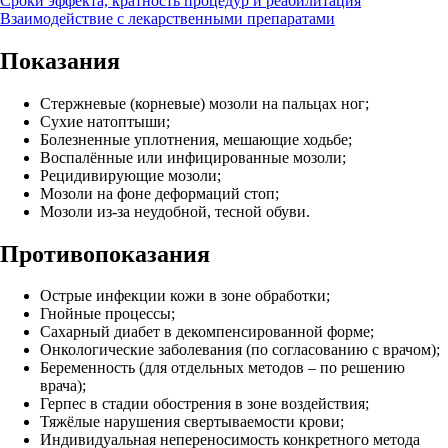
Сроки эффекта, кратность процедур и реабилитация
Взаимодействие с лекарственными препаратами
Показания
Стержневые (корневые) мозоли на пальцах ног;
Сухие натоптыши;
Болезненные уплотнения, мешающие ходьбе;
Воспалённые или инфицированные мозоли;
Рецидивирующие мозоли;
Мозоли на фоне деформаций стоп;
Мозоли из‑за неудобной, тесной обуви.
Противопоказания
Острые инфекции кожи в зоне обработки;
Гнойные процессы;
Сахарный диабет в декомпенсированной форме;
Онкологические заболевания (по согласованию с врачом);
Беременность (для отдельных методов – по решению
врача);
Герпес в стадии обострения в зоне воздействия;
Тяжёлые нарушения свертываемости крови;
Индивидуальная непереносимость конкретного метода