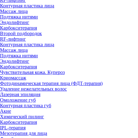
RF-лифтинг
Контурная пластика лица
Массаж лица
Подтяжка нитями
Эндолифтинг
Карбокситерапия
Второй подбородок
RF-лифтинг
Контурная пластика лица
Массаж лица
Подтяжка нитями
Эндолифтинг
Карбокситерапия
Чувствительная кожа. Купероз
Криомассаж
Фотодинамическая терапия лица (ФДТ-терапия)
Удаление нежелательных волос
Лазерная эпиляция
Омоложение губ
Контурная пластика губ
Акне
Химический пилинг
Карбокситерапия
IPL‑терапия
Мезотерапия для лица