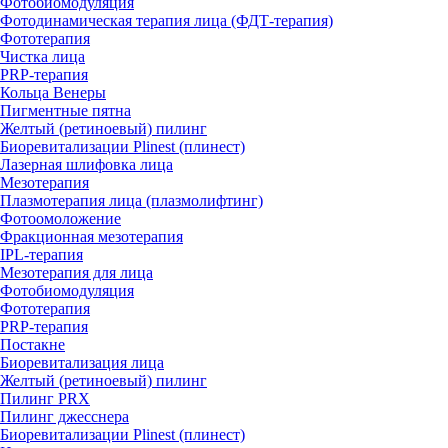
Фотобиомодуляция
Фотодинамическая терапия лица (ФДТ-терапия)
Фототерапия
Чистка лица
PRP-терапия
Кольца Венеры
Пигментные пятна
Желтый (ретиноевый) пилинг
Биоревитализации Plinest (плинест)
Лазерная шлифовка лица
Мезотерапия
Плазмотерапия лица (плазмолифтинг)
Фотоомоложение
Фракционная мезотерапия
IPL‑терапия
Мезотерапия для лица
Фотобиомодуляция
Фототерапия
PRP-терапия
Постакне
Биоревитализация лица
Желтый (ретиноевый) пилинг
Пилинг PRX
Пилинг джесснера
Биоревитализации Plinest (плинест)