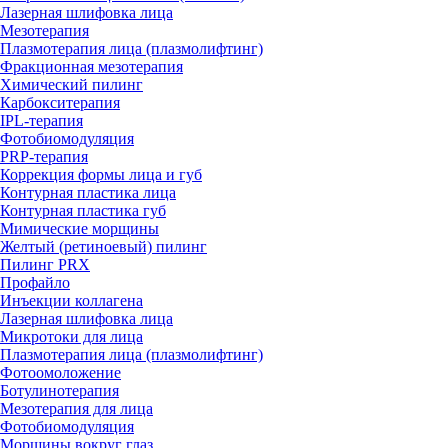
Лазерная шлифовка лица
Мезотерапия
Плазмотерапия лица (плазмолифтинг)
Фракционная мезотерапия
Химический пилинг
Карбокситерапия
IPL‑терапия
Фотобиомодуляция
PRP-терапия
Коррекция формы лица и губ
Контурная пластика лица
Контурная пластика губ
Мимические морщины
Желтый (ретиноевый) пилинг
Пилинг PRX
Профайло
Инъекции коллагена
Лазерная шлифовка лица
Микротоки для лица
Плазмотерапия лица (плазмолифтинг)
Фотоомоложение
Ботулинотерапия
Мезотерапия для лица
Фотобиомодуляция
Морщины вокруг глаз