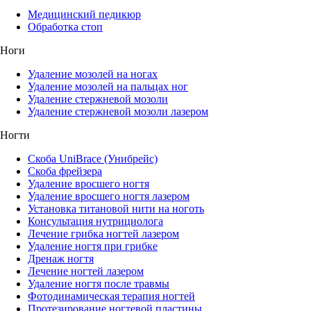
Медицинский педикюр
Обработка стоп
Ноги
Удаление мозолей на ногах
Удаление мозолей на пальцах ног
Удаление стержневой мозоли
Удаление стержневой мозоли лазером
Ногти
Скоба UniBrace (Унибрейс)
Скоба фрейзера
Удаление вросшего ногтя
Удаление вросшего ногтя лазером
Установка титановой нити на ноготь
Консультация нутрициолога
Лечение грибка ногтей лазером
Удаление ногтя при грибке
Дренаж ногтя
Лечение ногтей лазером
Удаление ногтя после травмы
Фотодинамическая терапия ногтей
Протезирование ногтевой пластины