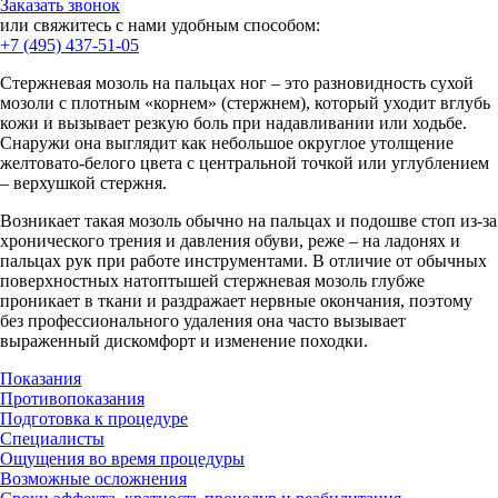
Заказать звонок
или свяжитесь с нами удобным способом:
+7 (495) 437-51-05
Стержневая мозоль на пальцах ног – это разновидность сухой
мозоли с плотным «корнем» (стержнем), который уходит вглубь
кожи и вызывает резкую боль при надавливании или ходьбе.
Снаружи она выглядит как небольшое округлое утолщение
желтовато‑белого цвета с центральной точкой или углублением
– верхушкой стержня.
Возникает такая мозоль обычно на пальцах и подошве стоп из‑за
хронического трения и давления обуви, реже – на ладонях и
пальцах рук при работе инструментами. В отличие от обычных
поверхностных натоптышей стержневая мозоль глубже
проникает в ткани и раздражает нервные окончания, поэтому
без профессионального удаления она часто вызывает
выраженный дискомфорт и изменение походки.
Показания
Противопоказания
Подготовка к процедуре
Специалисты
Ощущения во время процедуры
Возможные осложнения