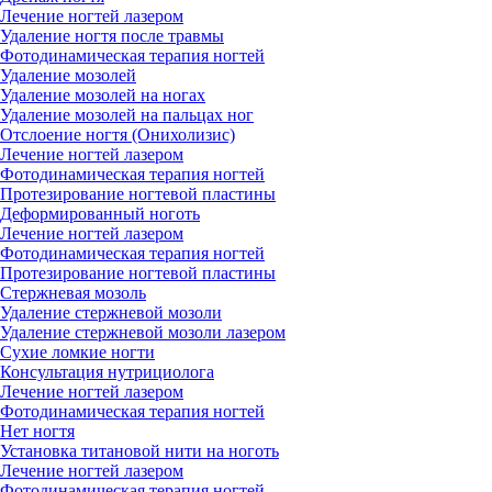
Лечение ногтей лазером
Удаление ногтя после травмы
Фотодинамическая терапия ногтей
Удаление мозолей
Удаление мозолей на ногах
Удаление мозолей на пальцах ног
Отслоение ногтя (Онихолизис)
Лечение ногтей лазером
Фотодинамическая терапия ногтей
Протезирование ногтевой пластины
Деформированный ноготь
Лечение ногтей лазером
Фотодинамическая терапия ногтей
Протезирование ногтевой пластины
Стержневая мозоль
Удаление стержневой мозоли
Удаление стержневой мозоли лазером
Сухие ломкие ногти
Консультация нутрициолога
Лечение ногтей лазером
Фотодинамическая терапия ногтей
Нет ногтя
Установка титановой нити на ноготь
Лечение ногтей лазером
Фотодинамическая терапия ногтей