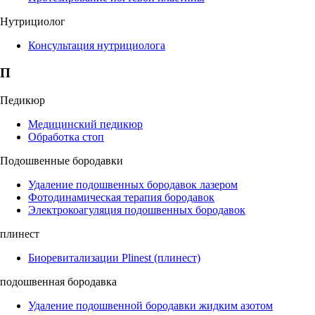
Нутрициолог
Консультация нутрициолога
П
Педикюр
Медицинский педикюр
Обработка стоп
Подошвенные бородавки
Удаление подошвенных бородавок лазером
Фотодинамическая терапия бородавок
Электрокоагуляция подошвенных бородавок
плинест
Биоревитализации Plinest (плинест)
подошвенная бородавка
Удаление подошвенной бородавки жидким азотом