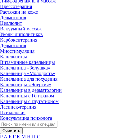
Лимфодренажный массаж
Прессотерапия
Растяжки на коже
Дермотония
Целлюлит
Вакуумный массаж
Уколы липолитиков
Карбокситерапия
Дермотония
Миостимуляция
Капельницы
Витаминные капельницы
Капельница «Золушка»
Капельница «Молодость»
Капельница для похудения
Капельницы «Энергия»
Капельницы в дерматологии
Капельницы с Гептралом
Капельницы с глутатионом
Лаеннек-терапия
Психология
Консультация психолога
Очистить
P
А
Б
Г
К
М
Н
П
С