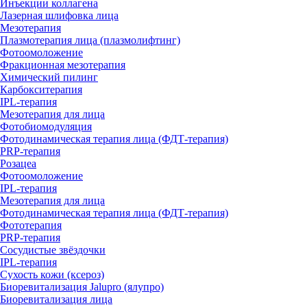
Инъекции коллагена
Лазерная шлифовка лица
Мезотерапия
Плазмотерапия лица (плазмолифтинг)
Фотоомоложение
Фракционная мезотерапия
Химический пилинг
Карбокситерапия
IPL‑терапия
Мезотерапия для лица
Фотобиомодуляция
Фотодинамическая терапия лица (ФДТ-терапия)
PRP-терапия
Розацеа
Фотоомоложение
IPL‑терапия
Мезотерапия для лица
Фотодинамическая терапия лица (ФДТ-терапия)
Фототерапия
PRP-терапия
Сосудистые звёздочки
IPL‑терапия
Сухость кожи (ксероз)
Биоревитализация Jalupro (ялупро)
Биоревитализация лица