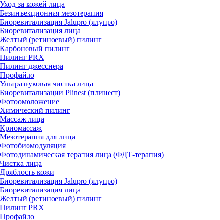
Уход за кожей лица
Безинъекционная мезотерапия
Биоревитализация Jalupro (ялупро)
Биоревитализация лица
Желтый (ретиноевый) пилинг
Карбоновый пилинг
Пилинг PRX
Пилинг джесснера
Профайло
Ультразвуковая чистка лица
Биоревитализации Plinest (плинест)
Фотоомоложение
Химический пилинг
Массаж лица
Криомассаж
Мезотерапия для лица
Фотобиомодуляция
Фотодинамическая терапия лица (ФДТ-терапия)
Чистка лица
Дряблость кожи
Биоревитализация Jalupro (ялупро)
Биоревитализация лица
Желтый (ретиноевый) пилинг
Пилинг PRX
Профайло