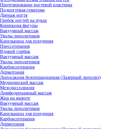
Протезирование ногтевой пластины
Подногтевая гематома
Дренаж ногтя
Грибок ногтей на руках
Коррекция фигуры
Вакуумный массаж
Уколы липолитиков
Капельница для похудения
Прессотерапия
Вдовий горбик
Вакуумный массаж
Уколы липолитиков
Карбокситерапия
Дермотония
Липосакция безоперационная (Лазерный липолиз)
Медицинский массаж
Мезодиссолюция
Лимфодренажный массаж
Жир на животе
Вакуумный массаж
Уколы липолитиков
Капельница для похудения
Карбокситерапия
Дермотония