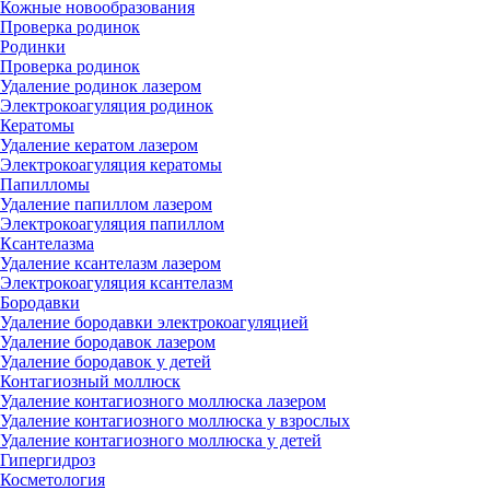
Кожные новообразования
Проверка родинок
Родинки
Проверка родинок
Удаление родинок лазером
Электрокоагуляция родинок
Кератомы
Удаление кератом лазером
Электрокоагуляция кератомы
Папилломы
Удаление папиллом лазером
Электрокоагуляция папиллом
Ксантелазма
Удаление ксантелазм лазером
Электрокоагуляция ксантелазм
Бородавки
Удаление бородавки электрокоагуляцией
Удаление бородавок лазером
Удаление бородавок у детей
Контагиозный моллюск
Удаление контагиозного моллюска лазером
Удаление контагиозного моллюска у взрослых
Удаление контагиозного моллюска у детей
Гипергидроз
Косметология