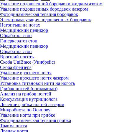
Удаление подошвенной бородавки жидким азотом
Удаление подошвенных бородавок лазером
Фотодинамическая терапия бородавок
Электрокоагуляция подошвенных бородавок
Натоптыш на ногах
Медицинский педикюр
Обработка стоп
Гиперкератоз стоп
Медицинский педикюр
Обработка стоп
Вросший ноготь
Скоба UniBrace (Унибрейс)
Скоба фрейзера
Удаление вросшего ногтя
Удаление вросшего ногтя лазером
Установка титановой нити на ноготь
Грибок ногтей (онихомикоз)
Анализ на грибок ногтей
Консультация нутрициолога
Лечение грибка ногтей лазером
Микробиота по Осипову
Удаление ногтя при грибке
Фотодинамическая терапия грибка
Травма ногтя
Дренаж ногтя