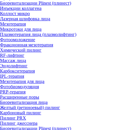
Биоревитализации Plinest (плинест)
Инъекции коллагена
Коллост микро
Лазерная шлифовка лица
Мезотерапия
Микротоки для лица
Плазмотерапия лица (плазмолифтинг)
Фотоомоложение
Фракционная мезотерапия
Химический пилинг
RF-лифтинг
Массаж лица
Эндолифтинг
Карбокситерапия
IPL‑терапия
Мезотерапия для лица
Фотобиомодуляция
PRP-терапия
Расширенные поры
Биоревитализация лица
Желтый (ретиноевый) пилинг
Карбоновый пилинг
Пилинг PRX
Пилинг джесснера
Биоревитализации Plinest (плинест)