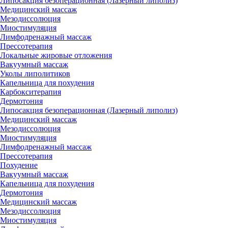
Липосакция безоперационная (Лазерный липолиз)
Медицинский массаж
Мезодиссолюция
Миостимуляция
Лимфодренажный массаж
Прессотерапия
Локальные жировые отложения
Вакуумный массаж
Уколы липолитиков
Капельница для похудения
Карбокситерапия
Дермотония
Липосакция безоперационная (Лазерный липолиз)
Медицинский массаж
Мезодиссолюция
Миостимуляция
Лимфодренажный массаж
Прессотерапия
Похудение
Вакуумный массаж
Капельница для похудения
Дермотония
Медицинский массаж
Мезодиссолюция
Миостимуляция