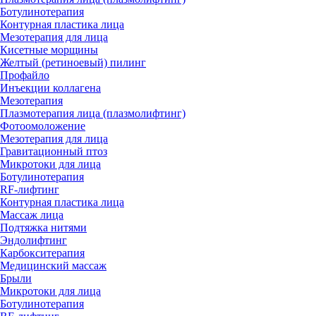
Ботулинотерапия
Контурная пластика лица
Мезотерапия для лица
Кисетные морщины
Желтый (ретиноевый) пилинг
Профайло
Инъекции коллагена
Мезотерапия
Плазмотерапия лица (плазмолифтинг)
Фотоомоложение
Мезотерапия для лица
Гравитационный птоз
Микротоки для лица
Ботулинотерапия
RF-лифтинг
Контурная пластика лица
Массаж лица
Подтяжка нитями
Эндолифтинг
Карбокситерапия
Медицинский массаж
Брыли
Микротоки для лица
Ботулинотерапия