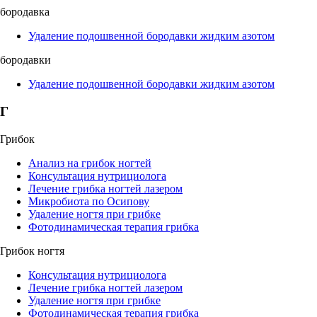
бородавка
Удаление подошвенной бородавки жидким азотом
бородавки
Удаление подошвенной бородавки жидким азотом
Г
Грибок
Анализ на грибок ногтей
Консультация нутрициолога
Лечение грибка ногтей лазером
Микробиота по Осипову
Удаление ногтя при грибке
Фотодинамическая терапия грибка
Грибок ногтя
Консультация нутрициолога
Лечение грибка ногтей лазером
Удаление ногтя при грибке
Фотодинамическая терапия грибка