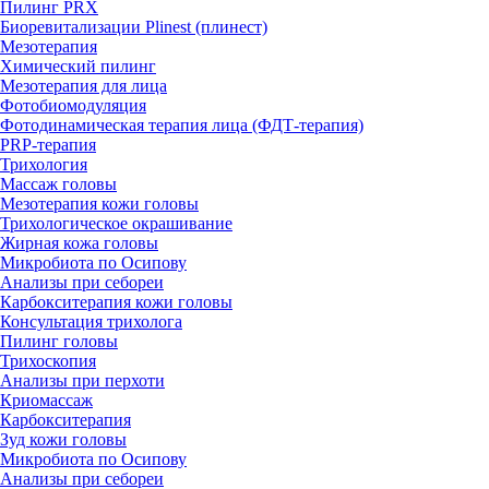
Пилинг PRX
Биоревитализации Plinest (плинест)
Мезотерапия
Химический пилинг
Мезотерапия для лица
Фотобиомодуляция
Фотодинамическая терапия лица (ФДТ-терапия)
PRP-терапия
Трихология
Массаж головы
Мезотерапия кожи головы
Трихологическое окрашивание
Жирная кожа головы
Микробиота по Осипову
Анализы при себореи
Карбокситерапия кожи головы
Консультация трихолога
Пилинг головы
Трихоскопия
Анализы при перхоти
Криомассаж
Карбокситерапия
Зуд кожи головы
Микробиота по Осипову
Анализы при себореи