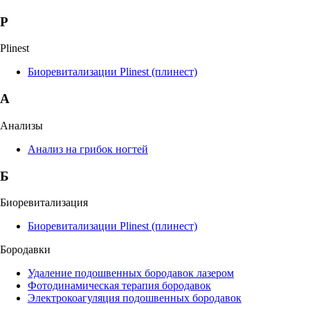
P
Plinest
Биоревитализации Plinest (плинест)
А
Анализы
Анализ на грибок ногтей
Б
Биоревитализация
Биоревитализации Plinest (плинест)
Бородавки
Удаление подошвенных бородавок лазером
Фотодинамическая терапия бородавок
Электрокоагуляция подошвенных бородавок