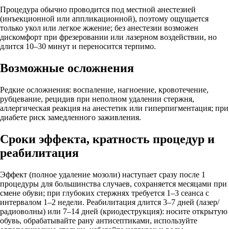
Процедура обычно проводится под местной анестезией
(инъекционной или аппликационной), поэтому ощущается
только укол или легкое жжение; без анестезии возможен
дискомфорт при фрезеровании или лазерном воздействии, но
длится 10–30 минут и переносится терпимо.
Возможные осложнения
Редкие осложнения: воспаление, нагноение, кровотечение,
рубцевание, рецидив при неполном удалении стержня,
аллергическая реакция на анестетик или гиперпигментация; при
диабете риск замедленного заживления.
Сроки эффекта, кратность процедур и
реабилитация
Эффект (полное удаление мозоли) наступает сразу после 1
процедуры для большинства случаев, сохраняется месяцами при
смене обуви; при глубоких стержнях требуется 1–3 сеанса с
интервалом 1–2 недели. Реабилитация длится 3–7 дней (лазер/
радиоволны) или 7–14 дней (криодеструкция): носите открытую
обувь, обрабатывайте рану антисептиками, используйте