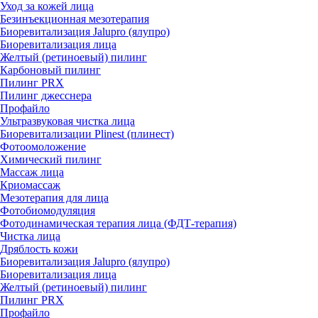
Уход за кожей лица
Безинъекционная мезотерапия
Биоревитализация Jalupro (ялупро)
Биоревитализация лица
Желтый (ретиноевый) пилинг
Карбоновый пилинг
Пилинг PRX
Пилинг джесснера
Профайло
Ультразвуковая чистка лица
Биоревитализации Plinest (плинест)
Фотоомоложение
Химический пилинг
Массаж лица
Криомассаж
Мезотерапия для лица
Фотобиомодуляция
Фотодинамическая терапия лица (ФДТ-терапия)
Чистка лица
Дряблость кожи
Биоревитализация Jalupro (ялупро)
Биоревитализация лица
Желтый (ретиноевый) пилинг
Пилинг PRX
Профайло