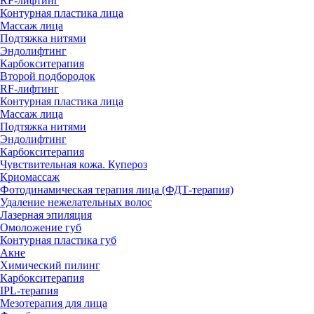
RF-лифтинг
Контурная пластика лица
Массаж лица
Подтяжка нитями
Эндолифтинг
Карбокситерапия
Второй подбородок
RF-лифтинг
Контурная пластика лица
Массаж лица
Подтяжка нитями
Эндолифтинг
Карбокситерапия
Чувствительная кожа. Купероз
Криомассаж
Фотодинамическая терапия лица (ФДТ-терапия)
Удаление нежелательных волос
Лазерная эпиляция
Омоложение губ
Контурная пластика губ
Акне
Химический пилинг
Карбокситерапия
IPL‑терапия
Мезотерапия для лица