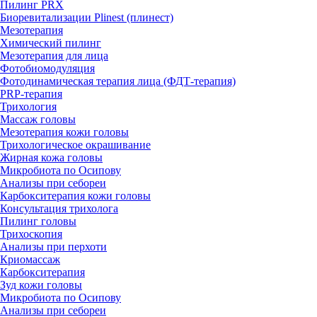
Пилинг PRX
Биоревитализации Plinest (плинест)
Мезотерапия
Химический пилинг
Мезотерапия для лица
Фотобиомодуляция
Фотодинамическая терапия лица (ФДТ-терапия)
PRP-терапия
Трихология
Массаж головы
Мезотерапия кожи головы
Трихологическое окрашивание
Жирная кожа головы
Микробиота по Осипову
Анализы при себореи
Карбокситерапия кожи головы
Консультация трихолога
Пилинг головы
Трихоскопия
Анализы при перхоти
Криомассаж
Карбокситерапия
Зуд кожи головы
Микробиота по Осипову
Анализы при себореи