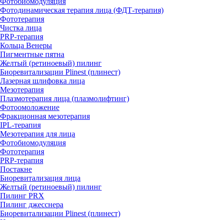
Фотобиомодуляция
Фотодинамическая терапия лица (ФДТ-терапия)
Фототерапия
Чистка лица
PRP-терапия
Кольца Венеры
Пигментные пятна
Желтый (ретиноевый) пилинг
Биоревитализации Plinest (плинест)
Лазерная шлифовка лица
Мезотерапия
Плазмотерапия лица (плазмолифтинг)
Фотоомоложение
Фракционная мезотерапия
IPL‑терапия
Мезотерапия для лица
Фотобиомодуляция
Фототерапия
PRP-терапия
Постакне
Биоревитализация лица
Желтый (ретиноевый) пилинг
Пилинг PRX
Пилинг джесснера
Биоревитализации Plinest (плинест)