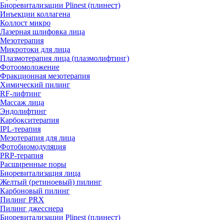
Биоревитализации Plinest (плинест)
Инъекции коллагена
Коллост микро
Лазерная шлифовка лица
Мезотерапия
Микротоки для лица
Плазмотерапия лица (плазмолифтинг)
Фотоомоложение
Фракционная мезотерапия
Химический пилинг
RF-лифтинг
Массаж лица
Эндолифтинг
Карбокситерапия
IPL‑терапия
Мезотерапия для лица
Фотобиомодуляция
PRP-терапия
Расширенные поры
Биоревитализация лица
Желтый (ретиноевый) пилинг
Карбоновый пилинг
Пилинг PRX
Пилинг джесснера
Биоревитализации Plinest (плинест)