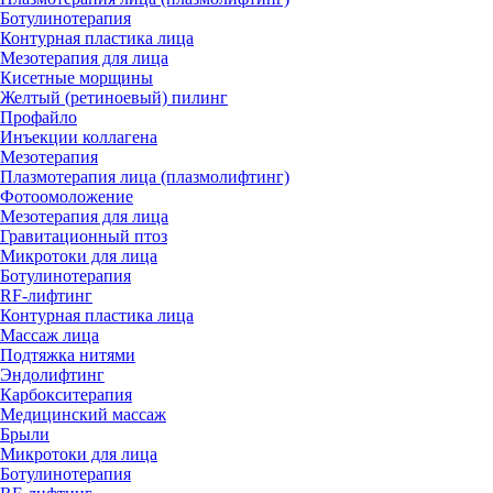
Ботулинотерапия
Контурная пластика лица
Мезотерапия для лица
Кисетные морщины
Желтый (ретиноевый) пилинг
Профайло
Инъекции коллагена
Мезотерапия
Плазмотерапия лица (плазмолифтинг)
Фотоомоложение
Мезотерапия для лица
Гравитационный птоз
Микротоки для лица
Ботулинотерапия
RF-лифтинг
Контурная пластика лица
Массаж лица
Подтяжка нитями
Эндолифтинг
Карбокситерапия
Медицинский массаж
Брыли
Микротоки для лица
Ботулинотерапия