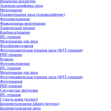
Инъекции коллагена
Лазерная шлифовка лица
Мезотерапия
Плазмотерапия лица (плазмолифтинг)
Фотоомоложение
Фракционная мезотерапия
Химический пилинг
Карбокситерапия
IPL‑терапия
Мезотерапия для лица
Фотобиомодуляция
Фотодинамическая терапия лица (ФДТ-терапия)
PRP-терапия
Розацеа
Фотоомоложение
IPL‑терапия
Мезотерапия для лица
Фотодинамическая терапия лица (ФДТ-терапия)
Фототерапия
PRP-терапия
Сосудистые звёздочки
IPL‑терапия
Сухость кожи (ксероз)
Биоревитализация Jalupro (ялупро)
Биоревитализация лица