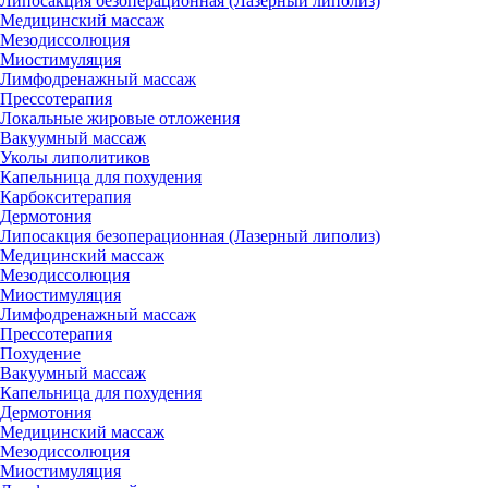
Липосакция безоперационная (Лазерный липолиз)
Медицинский массаж
Мезодиссолюция
Миостимуляция
Лимфодренажный массаж
Прессотерапия
Локальные жировые отложения
Вакуумный массаж
Уколы липолитиков
Капельница для похудения
Карбокситерапия
Дермотония
Липосакция безоперационная (Лазерный липолиз)
Медицинский массаж
Мезодиссолюция
Миостимуляция
Лимфодренажный массаж
Прессотерапия
Похудение
Вакуумный массаж
Капельница для похудения
Дермотония
Медицинский массаж
Мезодиссолюция
Миостимуляция