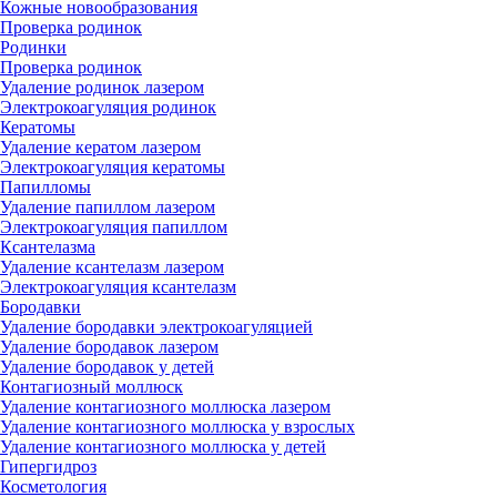
Кожные новообразования
Проверка родинок
Родинки
Проверка родинок
Удаление родинок лазером
Электрокоагуляция родинок
Кератомы
Удаление кератом лазером
Электрокоагуляция кератомы
Папилломы
Удаление папиллом лазером
Электрокоагуляция папиллом
Ксантелазма
Удаление ксантелазм лазером
Электрокоагуляция ксантелазм
Бородавки
Удаление бородавки электрокоагуляцией
Удаление бородавок лазером
Удаление бородавок у детей
Контагиозный моллюск
Удаление контагиозного моллюска лазером
Удаление контагиозного моллюска у взрослых
Удаление контагиозного моллюска у детей
Гипергидроз
Косметология