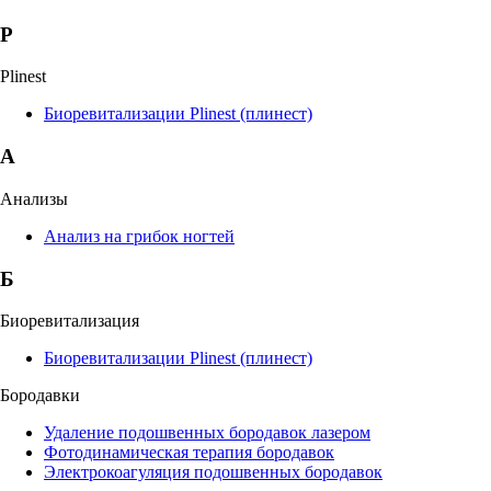
P
Plinest
Биоревитализации Plinest (плинест)
А
Анализы
Анализ на грибок ногтей
Б
Биоревитализация
Биоревитализации Plinest (плинест)
Бородавки
Удаление подошвенных бородавок лазером
Фотодинамическая терапия бородавок
Электрокоагуляция подошвенных бородавок