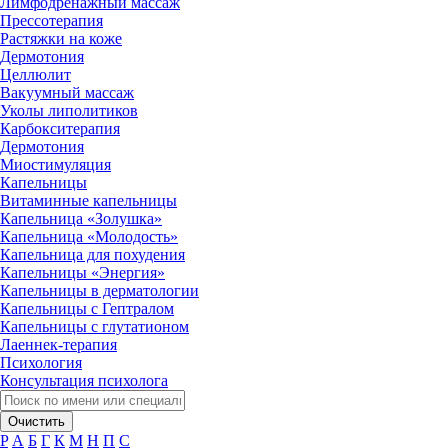
Лимфодренажный массаж
Прессотерапия
Растяжки на коже
Дермотония
Целлюлит
Вакуумный массаж
Уколы липолитиков
Карбокситерапия
Дермотония
Миостимуляция
Капельницы
Витаминные капельницы
Капельница «Золушка»
Капельница «Молодость»
Капельница для похудения
Капельницы «Энергия»
Капельницы в дерматологии
Капельницы с Гептралом
Капельницы с глутатионом
Лаеннек-терапия
Психология
Консультация психолога
Очистить
P
А
Б
Г
К
М
Н
П
С