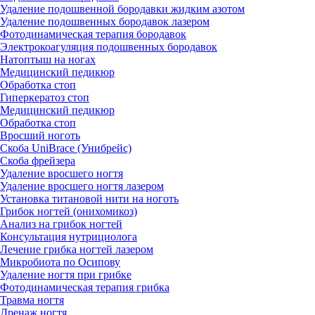
Удаление подошвенной бородавки жидким азотом
Удаление подошвенных бородавок лазером
Фотодинамическая терапия бородавок
Электрокоагуляция подошвенных бородавок
Натоптыш на ногах
Медицинский педикюр
Обработка стоп
Гиперкератоз стоп
Медицинский педикюр
Обработка стоп
Вросший ноготь
Скоба UniBrace (Унибрейс)
Скоба фрейзера
Удаление вросшего ногтя
Удаление вросшего ногтя лазером
Установка титановой нити на ноготь
Грибок ногтей (онихомикоз)
Анализ на грибок ногтей
Консультация нутрициолога
Лечение грибка ногтей лазером
Микробиота по Осипову
Удаление ногтя при грибке
Фотодинамическая терапия грибка
Травма ногтя
Дренаж ногтя