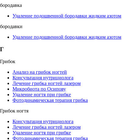
бородавка
Удаление подошвенной бородавки жидким азотом
бородавки
Удаление подошвенной бородавки жидким азотом
Г
Грибок
Анализ на грибок ногтей
Консультация нутрициолога
Лечение грибка ногтей лазером
Микробиота по Осипову
Удаление ногтя при грибке
Фотодинамическая терапия грибка
Грибок ногтя
Консультация нутрициолога
Лечение грибка ногтей лазером
Удаление ногтя при грибке
Фотодинамическая терапия грибка