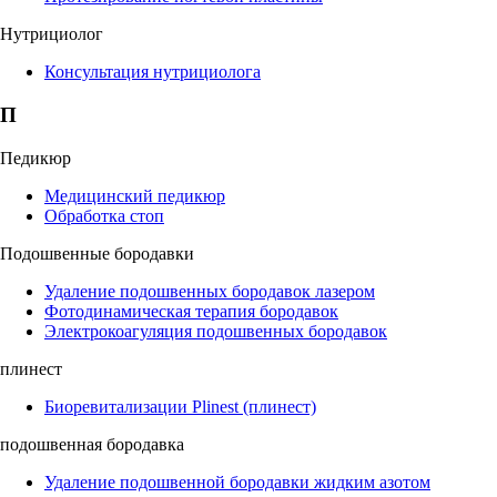
Нутрициолог
Консультация нутрициолога
П
Педикюр
Медицинский педикюр
Обработка стоп
Подошвенные бородавки
Удаление подошвенных бородавок лазером
Фотодинамическая терапия бородавок
Электрокоагуляция подошвенных бородавок
плинест
Биоревитализации Plinest (плинест)
подошвенная бородавка
Удаление подошвенной бородавки жидким азотом