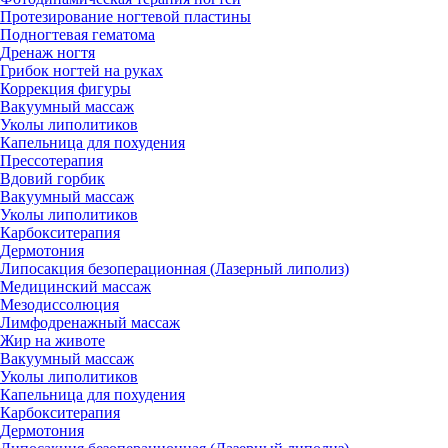
Протезирование ногтевой пластины
Подногтевая гематома
Дренаж ногтя
Грибок ногтей на руках
Коррекция фигуры
Вакуумный массаж
Уколы липолитиков
Капельница для похудения
Прессотерапия
Вдовий горбик
Вакуумный массаж
Уколы липолитиков
Карбокситерапия
Дермотония
Липосакция безоперационная (Лазерный липолиз)
Медицинский массаж
Мезодиссолюция
Лимфодренажный массаж
Жир на животе
Вакуумный массаж
Уколы липолитиков
Капельница для похудения
Карбокситерапия
Дермотония