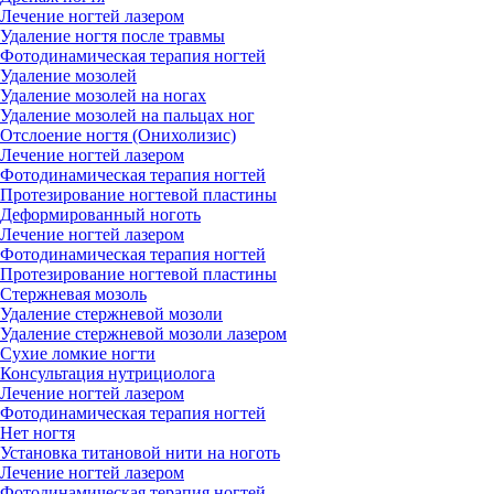
Лечение ногтей лазером
Удаление ногтя после травмы
Фотодинамическая терапия ногтей
Удаление мозолей
Удаление мозолей на ногах
Удаление мозолей на пальцах ног
Отслоение ногтя (Онихолизис)
Лечение ногтей лазером
Фотодинамическая терапия ногтей
Протезирование ногтевой пластины
Деформированный ноготь
Лечение ногтей лазером
Фотодинамическая терапия ногтей
Протезирование ногтевой пластины
Стержневая мозоль
Удаление стержневой мозоли
Удаление стержневой мозоли лазером
Сухие ломкие ногти
Консультация нутрициолога
Лечение ногтей лазером
Фотодинамическая терапия ногтей
Нет ногтя
Установка титановой нити на ноготь
Лечение ногтей лазером
Фотодинамическая терапия ногтей