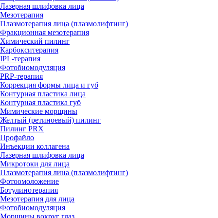
Лазерная шлифовка лица
Мезотерапия
Плазмотерапия лица (плазмолифтинг)
Фракционная мезотерапия
Химический пилинг
Карбокситерапия
IPL‑терапия
Фотобиомодуляция
PRP-терапия
Коррекция формы лица и губ
Контурная пластика лица
Контурная пластика губ
Мимические морщины
Желтый (ретиноевый) пилинг
Пилинг PRX
Профайло
Инъекции коллагена
Лазерная шлифовка лица
Микротоки для лица
Плазмотерапия лица (плазмолифтинг)
Фотоомоложение
Ботулинотерапия
Мезотерапия для лица
Фотобиомодуляция
Морщины вокруг глаз