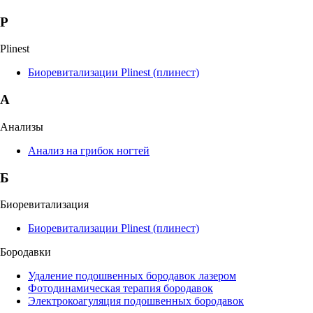
P
Plinest
Биоревитализации Plinest (плинест)
А
Анализы
Анализ на грибок ногтей
Б
Биоревитализация
Биоревитализации Plinest (плинест)
Бородавки
Удаление подошвенных бородавок лазером
Фотодинамическая терапия бородавок
Электрокоагуляция подошвенных бородавок