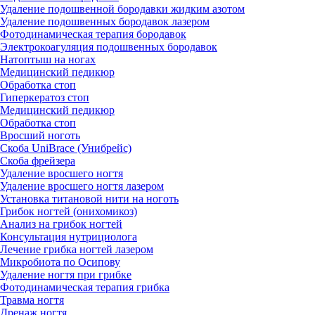
Удаление подошвенной бородавки жидким азотом
Удаление подошвенных бородавок лазером
Фотодинамическая терапия бородавок
Электрокоагуляция подошвенных бородавок
Натоптыш на ногах
Медицинский педикюр
Обработка стоп
Гиперкератоз стоп
Медицинский педикюр
Обработка стоп
Вросший ноготь
Скоба UniBrace (Унибрейс)
Скоба фрейзера
Удаление вросшего ногтя
Удаление вросшего ногтя лазером
Установка титановой нити на ноготь
Грибок ногтей (онихомикоз)
Анализ на грибок ногтей
Консультация нутрициолога
Лечение грибка ногтей лазером
Микробиота по Осипову
Удаление ногтя при грибке
Фотодинамическая терапия грибка
Травма ногтя
Дренаж ногтя