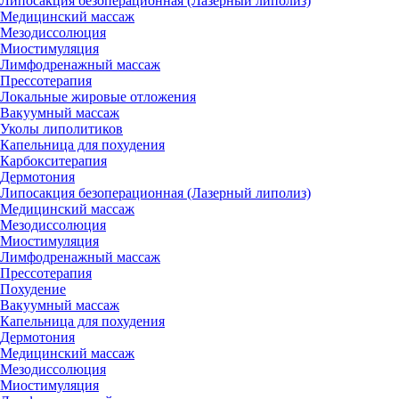
Липосакция безоперационная (Лазерный липолиз)
Медицинский массаж
Мезодиссолюция
Миостимуляция
Лимфодренажный массаж
Прессотерапия
Локальные жировые отложения
Вакуумный массаж
Уколы липолитиков
Капельница для похудения
Карбокситерапия
Дермотония
Липосакция безоперационная (Лазерный липолиз)
Медицинский массаж
Мезодиссолюция
Миостимуляция
Лимфодренажный массаж
Прессотерапия
Похудение
Вакуумный массаж
Капельница для похудения
Дермотония
Медицинский массаж
Мезодиссолюция
Миостимуляция