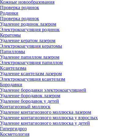
Кожные новообразования
Проверка родинок
Родинки
Проверка родинок
Удаление родинок лазером
Электрокоагуляция родинок
Кератомы
Удаление кератом лазером
Электрокоагуляция кератомы
Папилломы
Удаление папиллом лазером
Электрокоагуляция папиллом
Ксантелазма
Удаление ксантелазм лазером
Электрокоагуляция ксантелазм
Бородавки
Удаление бородавки электрокоагуляцией
Удаление бородавок лазером
Удаление бородавок у детей
Контагиозный моллюск
Удаление контагиозного моллюска лазером
Удаление контагиозного моллюска у взрослых
Удаление контагиозного моллюска у детей
Гипергидроз
Косметология