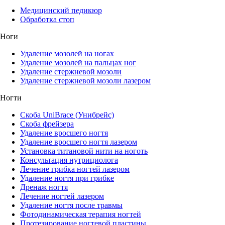
Медицинский педикюр
Обработка стоп
Ноги
Удаление мозолей на ногах
Удаление мозолей на пальцах ног
Удаление стержневой мозоли
Удаление стержневой мозоли лазером
Ногти
Скоба UniBrace (Унибрейс)
Скоба фрейзера
Удаление вросшего ногтя
Удаление вросшего ногтя лазером
Установка титановой нити на ноготь
Консультация нутрициолога
Лечение грибка ногтей лазером
Удаление ногтя при грибке
Дренаж ногтя
Лечение ногтей лазером
Удаление ногтя после травмы
Фотодинамическая терапия ногтей
Протезирование ногтевой пластины