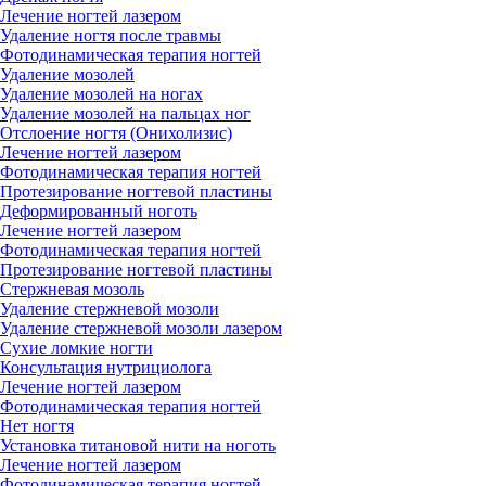
Лечение ногтей лазером
Удаление ногтя после травмы
Фотодинамическая терапия ногтей
Удаление мозолей
Удаление мозолей на ногах
Удаление мозолей на пальцах ног
Отслоение ногтя (Онихолизис)
Лечение ногтей лазером
Фотодинамическая терапия ногтей
Протезирование ногтевой пластины
Деформированный ноготь
Лечение ногтей лазером
Фотодинамическая терапия ногтей
Протезирование ногтевой пластины
Стержневая мозоль
Удаление стержневой мозоли
Удаление стержневой мозоли лазером
Сухие ломкие ногти
Консультация нутрициолога
Лечение ногтей лазером
Фотодинамическая терапия ногтей
Нет ногтя
Установка титановой нити на ноготь
Лечение ногтей лазером
Фотодинамическая терапия ногтей