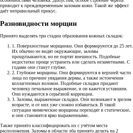
особенностями человека. Допустим, особое строение черепа
приводит к преждевременным заломам кожи. Такой же эффект
даёт неправильный прикус.
Разновидности морщин
Принято выделять три стадии образования кожных складок:
1. Поверхностные морщинки. Они формируются до 25 лет.
Их обычно не видят окружающие, заломы
прощупываются, но не портят внешность. Подобные
недостатки проще устранить или сделать незаметными. С
годами они станут глубже.
2. Глубокие морщины. Они формируются в верхней части
лица по причине увядания дермы, а также истончения
коллагеновых волокон. Подобные складки придают
человеку печальное выражение, и он кажется уставшим.
Они нуждаются в серьёзной коррекции.
3. Заломы, выраженные складки. Они возникают в зрелом
возрасте, и от них уже сложно избавиться. В такой
ситуации мимические морщины переходят в статические,
и они становятся ярко выраженными.
Также принято классифицировать их с учётом места
расположения. Заломы в области лба принято делить на 2