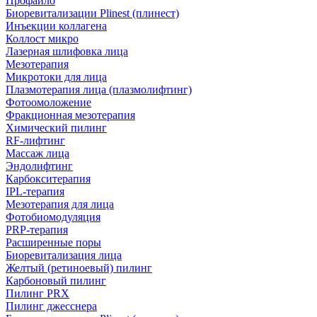
Профайло
Биоревитализации Plinest (плинест)
Инъекции коллагена
Коллост микро
Лазерная шлифовка лица
Мезотерапия
Микротоки для лица
Плазмотерапия лица (плазмолифтинг)
Фотоомоложение
Фракционная мезотерапия
Химический пилинг
RF-лифтинг
Массаж лица
Эндолифтинг
Карбокситерапия
IPL‑терапия
Мезотерапия для лица
Фотобиомодуляция
PRP-терапия
Расширенные поры
Биоревитализация лица
Желтый (ретиноевый) пилинг
Карбоновый пилинг
Пилинг PRX
Пилинг джесснера