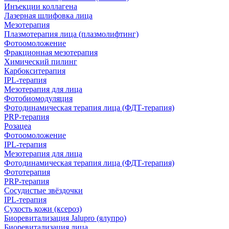
Инъекции коллагена
Лазерная шлифовка лица
Мезотерапия
Плазмотерапия лица (плазмолифтинг)
Фотоомоложение
Фракционная мезотерапия
Химический пилинг
Карбокситерапия
IPL‑терапия
Мезотерапия для лица
Фотобиомодуляция
Фотодинамическая терапия лица (ФДТ-терапия)
PRP-терапия
Розацеа
Фотоомоложение
IPL‑терапия
Мезотерапия для лица
Фотодинамическая терапия лица (ФДТ-терапия)
Фототерапия
PRP-терапия
Сосудистые звёздочки
IPL‑терапия
Сухость кожи (ксероз)
Биоревитализация Jalupro (ялупро)
Биоревитализация лица