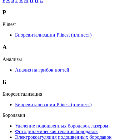
P
А
Б
Г
К
М
Н
П
С
P
Plinest
Биоревитализации Plinest (плинест)
А
Анализы
Анализ на грибок ногтей
Б
Биоревитализация
Биоревитализации Plinest (плинест)
Бородавки
Удаление подошвенных бородавок лазером
Фотодинамическая терапия бородавок
Электрокоагуляция подошвенных бородавок