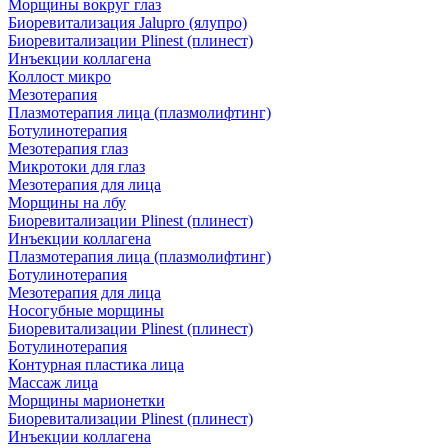
Морщины вокруг глаз
Биоревитализация Jalupro (ялупро)
Биоревитализации Plinest (плинест)
Инъекции коллагена
Коллост микро
Мезотерапия
Плазмотерапия лица (плазмолифтинг)
Ботулинотерапия
Мезотерапия глаз
Микротоки для глаз
Мезотерапия для лица
Морщины на лбу
Биоревитализации Plinest (плинест)
Инъекции коллагена
Плазмотерапия лица (плазмолифтинг)
Ботулинотерапия
Мезотерапия для лица
Носогубные морщины
Биоревитализации Plinest (плинест)
Ботулинотерапия
Контурная пластика лица
Массаж лица
Морщины марионетки
Биоревитализации Plinest (плинест)
Инъекции коллагена