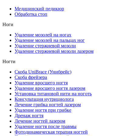
Медицинский педикюр
Обработка стоп
Ноги
Удаление мозолей на ногах
Удаление мозолей на пальцах ног
Удаление стержневой мозоли
Удаление стержневой мозоли лазером
Ногти
Скоба UniBrace (Унибрейс)
Скоба фрейзера
Удаление вросшего ногтя
Удаление вросшего ногтя лазером
Установка титановой нити на ноготь
Консультация нутрициолога
Лечение грибка ногтей лазером
Удаление ногтя при грибке
Дренаж ногтя
Лечение ногтей лазером
Удаление ногтя после травмы
Фотодинамическая терапия ногтей