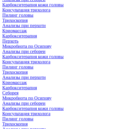
Карбокситерапия кожи головы
Консультация трихолога
Пилинг головы
Трихоскопия
Анализы при перхоти
Криомассаж
Карбокситерапия
Перхоть
Микробиота по Осипову
Анализы при себореи
Карбокситерапия кожи головы
Консультация трихолога
Пилинг головы
Трихоскопия
Анализы при перхоти
Криомассаж
Карбокситерапия
Себорея
Микробиота по Осипову
Анализы при себореи
Карбокситерапия кожи головы
Консультация трихолога
Пилинг головы
Трихоскопия