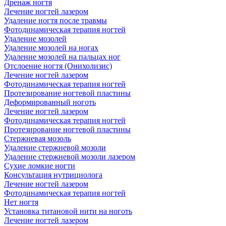
Дренаж ногтя
Лечение ногтей лазером
Удаление ногтя после травмы
Фотодинамическая терапия ногтей
Удаление мозолей
Удаление мозолей на ногах
Удаление мозолей на пальцах ног
Отслоение ногтя (Онихолизис)
Лечение ногтей лазером
Фотодинамическая терапия ногтей
Протезирование ногтевой пластины
Деформированный ноготь
Лечение ногтей лазером
Фотодинамическая терапия ногтей
Протезирование ногтевой пластины
Стержневая мозоль
Удаление стержневой мозоли
Удаление стержневой мозоли лазером
Сухие ломкие ногти
Консультация нутрициолога
Лечение ногтей лазером
Фотодинамическая терапия ногтей
Нет ногтя
Установка титановой нити на ноготь
Лечение ногтей лазером