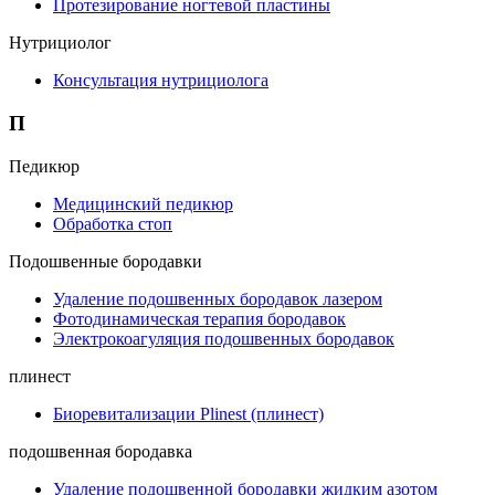
Протезирование ногтевой пластины
Нутрициолог
Консультация нутрициолога
П
Педикюр
Медицинский педикюр
Обработка стоп
Подошвенные бородавки
Удаление подошвенных бородавок лазером
Фотодинамическая терапия бородавок
Электрокоагуляция подошвенных бородавок
плинест
Биоревитализации Plinest (плинест)
подошвенная бородавка
Удаление подошвенной бородавки жидким азотом