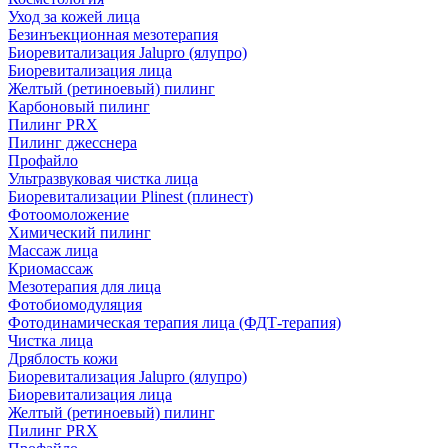
Уход за кожей лица
Безинъекционная мезотерапия
Биоревитализация Jalupro (ялупро)
Биоревитализация лица
Желтый (ретиноевый) пилинг
Карбоновый пилинг
Пилинг PRX
Пилинг джесснера
Профайло
Ультразвуковая чистка лица
Биоревитализации Plinest (плинест)
Фотоомоложение
Химический пилинг
Массаж лица
Криомассаж
Мезотерапия для лица
Фотобиомодуляция
Фотодинамическая терапия лица (ФДТ-терапия)
Чистка лица
Дряблость кожи
Биоревитализация Jalupro (ялупро)
Биоревитализация лица
Желтый (ретиноевый) пилинг
Пилинг PRX