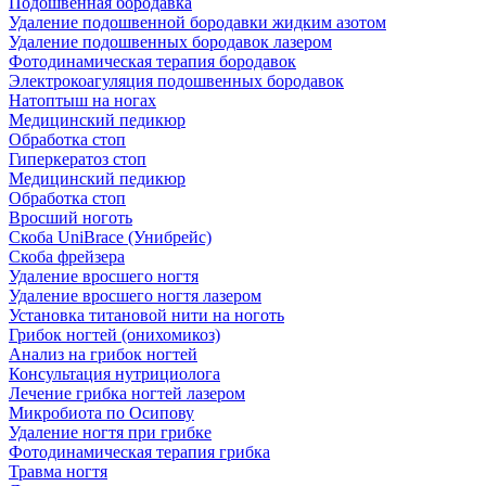
Подошвенная бородавка
Удаление подошвенной бородавки жидким азотом
Удаление подошвенных бородавок лазером
Фотодинамическая терапия бородавок
Электрокоагуляция подошвенных бородавок
Натоптыш на ногах
Медицинский педикюр
Обработка стоп
Гиперкератоз стоп
Медицинский педикюр
Обработка стоп
Вросший ноготь
Скоба UniBrace (Унибрейс)
Скоба фрейзера
Удаление вросшего ногтя
Удаление вросшего ногтя лазером
Установка титановой нити на ноготь
Грибок ногтей (онихомикоз)
Анализ на грибок ногтей
Консультация нутрициолога
Лечение грибка ногтей лазером
Микробиота по Осипову
Удаление ногтя при грибке
Фотодинамическая терапия грибка
Травма ногтя