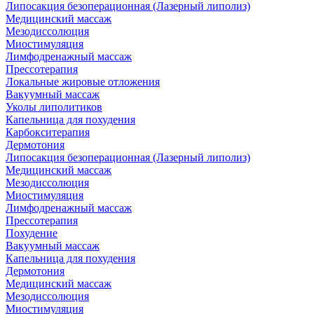
Липосакция безоперационная (Лазерный липолиз)
Медицинский массаж
Мезодиссолюция
Миостимуляция
Лимфодренажный массаж
Прессотерапия
Локальные жировые отложения
Вакуумный массаж
Уколы липолитиков
Капельница для похудения
Карбокситерапия
Дермотония
Липосакция безоперационная (Лазерный липолиз)
Медицинский массаж
Мезодиссолюция
Миостимуляция
Лимфодренажный массаж
Прессотерапия
Похудение
Вакуумный массаж
Капельница для похудения
Дермотония
Медицинский массаж
Мезодиссолюция
Миостимуляция