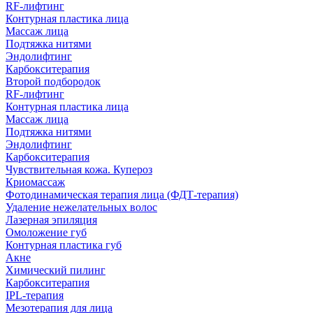
RF-лифтинг
Контурная пластика лица
Массаж лица
Подтяжка нитями
Эндолифтинг
Карбокситерапия
Второй подбородок
RF-лифтинг
Контурная пластика лица
Массаж лица
Подтяжка нитями
Эндолифтинг
Карбокситерапия
Чувствительная кожа. Купероз
Криомассаж
Фотодинамическая терапия лица (ФДТ-терапия)
Удаление нежелательных волос
Лазерная эпиляция
Омоложение губ
Контурная пластика губ
Акне
Химический пилинг
Карбокситерапия
IPL‑терапия
Мезотерапия для лица