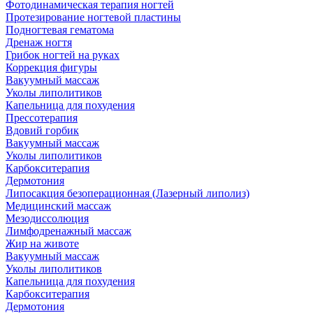
Фотодинамическая терапия ногтей
Протезирование ногтевой пластины
Подногтевая гематома
Дренаж ногтя
Грибок ногтей на руках
Коррекция фигуры
Вакуумный массаж
Уколы липолитиков
Капельница для похудения
Прессотерапия
Вдовий горбик
Вакуумный массаж
Уколы липолитиков
Карбокситерапия
Дермотония
Липосакция безоперационная (Лазерный липолиз)
Медицинский массаж
Мезодиссолюция
Лимфодренажный массаж
Жир на животе
Вакуумный массаж
Уколы липолитиков
Капельница для похудения
Карбокситерапия
Дермотония