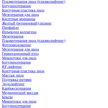
Плазмотерапия лица (плазмолифтинг)
Ботулинотерапия
Контурная пластика лица
Мезотерапия для лица
Кисетные морщины
Желтый (ретиноевый) пилинг
Профайло
Инъекции коллагена
Мезотерапия
Плазмотерапия лица (плазмолифтинг)
Фотоомоложение
Мезотерапия для лица
Гравитационный птоз
Микротоки для лица
Ботулинотерапия
RF-лифтинг
Контурная пластика лица
Массаж лица
Подтяжка нитями
Эндолифтинг
Карбокситерапия
Медицинский массаж
Брыли
Микротоки для лица
Ботулинотерапия