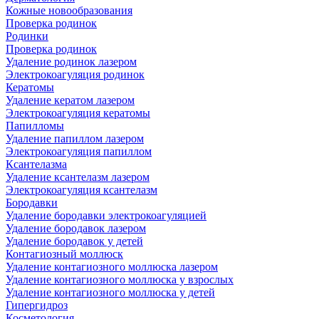
Кожные новообразования
Проверка родинок
Родинки
Проверка родинок
Удаление родинок лазером
Электрокоагуляция родинок
Кератомы
Удаление кератом лазером
Электрокоагуляция кератомы
Папилломы
Удаление папиллом лазером
Электрокоагуляция папиллом
Ксантелазма
Удаление ксантелазм лазером
Электрокоагуляция ксантелазм
Бородавки
Удаление бородавки электрокоагуляцией
Удаление бородавок лазером
Удаление бородавок у детей
Контагиозный моллюск
Удаление контагиозного моллюска лазером
Удаление контагиозного моллюска у взрослых
Удаление контагиозного моллюска у детей
Гипергидроз
Косметология