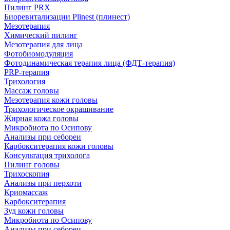
Пилинг PRX
Биоревитализации Plinest (плинест)
Мезотерапия
Химический пилинг
Мезотерапия для лица
Фотобиомодуляция
Фотодинамическая терапия лица (ФДТ-терапия)
PRP-терапия
Трихология
Массаж головы
Мезотерапия кожи головы
Трихологическое окрашивание
Жирная кожа головы
Микробиота по Осипову
Анализы при себореи
Карбокситерапия кожи головы
Консультация трихолога
Пилинг головы
Трихоскопия
Анализы при перхоти
Криомассаж
Карбокситерапия
Зуд кожи головы
Микробиота по Осипову
Анализы при себореи