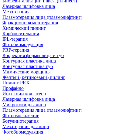
Биоревитализации Plinest (плинест)
Лазерная шлифовка лица
Мезотерапия
Плазмотерапия лица (плазмолифтинг)
Фракционная мезотерапия
Химический пилинг
Карбокситерапия
IPL‑терапия
Фотобиомодуляция
PRP-терапия
Коррекция формы лица и губ
Контурная пластика лица
Контурная пластика губ
Мимические морщины
Желтый (ретиноевый) пилинг
Пилинг PRX
Профайло
Инъекции коллагена
Лазерная шлифовка лица
Микротоки для лица
Плазмотерапия лица (плазмолифтинг)
Фотоомоложение
Ботулинотерапия
Мезотерапия для лица
Фотобиомодуляция