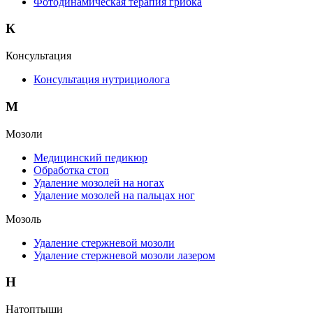
Фотодинамическая терапия грибка
К
Консультация
Консультация нутрициолога
М
Мозоли
Медицинский педикюр
Обработка стоп
Удаление мозолей на ногах
Удаление мозолей на пальцах ног
Мозоль
Удаление стержневой мозоли
Удаление стержневой мозоли лазером
Н
Натоптыши