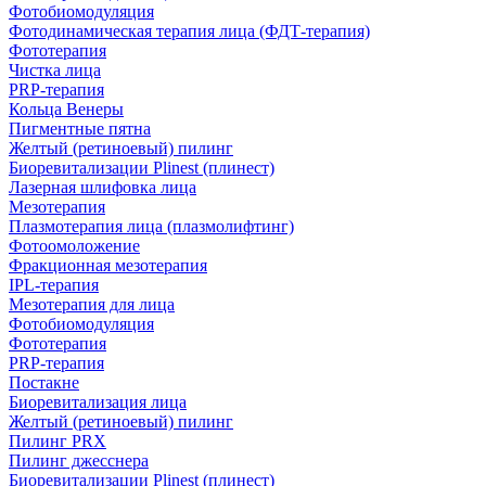
Фотобиомодуляция
Фотодинамическая терапия лица (ФДТ-терапия)
Фототерапия
Чистка лица
PRP-терапия
Кольца Венеры
Пигментные пятна
Желтый (ретиноевый) пилинг
Биоревитализации Plinest (плинест)
Лазерная шлифовка лица
Мезотерапия
Плазмотерапия лица (плазмолифтинг)
Фотоомоложение
Фракционная мезотерапия
IPL‑терапия
Мезотерапия для лица
Фотобиомодуляция
Фототерапия
PRP-терапия
Постакне
Биоревитализация лица
Желтый (ретиноевый) пилинг
Пилинг PRX
Пилинг джесснера
Биоревитализации Plinest (плинест)