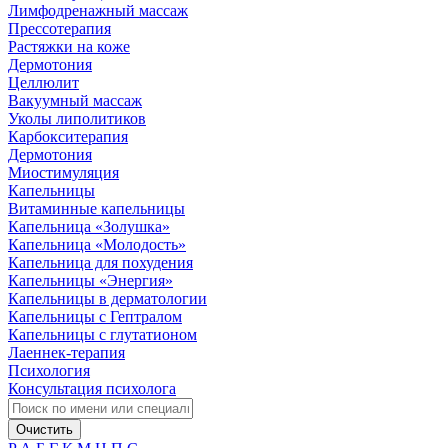
Лимфодренажный массаж
Прессотерапия
Растяжки на коже
Дермотония
Целлюлит
Вакуумный массаж
Уколы липолитиков
Карбокситерапия
Дермотония
Миостимуляция
Капельницы
Витаминные капельницы
Капельница «Золушка»
Капельница «Молодость»
Капельница для похудения
Капельницы «Энергия»
Капельницы в дерматологии
Капельницы с Гептралом
Капельницы с глутатионом
Лаеннек-терапия
Психология
Консультация психолога
Очистить