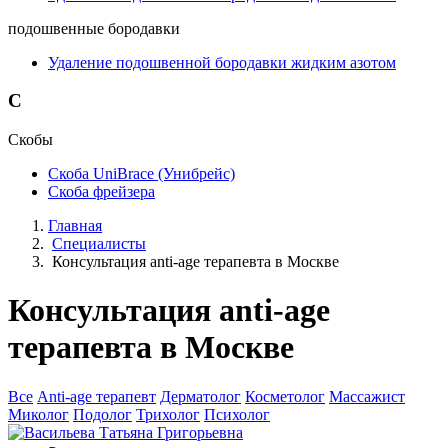
подошвенные бородавки
Удаление подошвенной бородавки жидким азотом
С
Скобы
Скоба UniBrace (Унибрейс)
Скоба фрейзера
Главная
Специалисты
Консультация anti-age терапевта в Москве
Консультация anti-age
терапевта в Москве
Все
Anti-age терапевт
Дерматолог
Косметолог
Массажист
Миколог
Подолог
Трихолог
Психолог