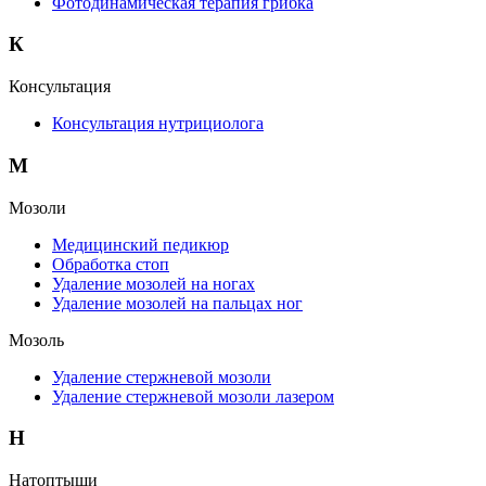
Фотодинамическая терапия грибка
К
Консультация
Консультация нутрициолога
М
Мозоли
Медицинский педикюр
Обработка стоп
Удаление мозолей на ногах
Удаление мозолей на пальцах ног
Мозоль
Удаление стержневой мозоли
Удаление стержневой мозоли лазером
Н
Натоптыши