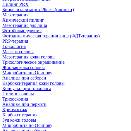
Пилинг PRX
Биоревитализации Plinest (плинест)
Мезотерапия
Химический пилинг
Мезотерапия для лица
Фотобиомодуляция
Фотодинамическая терапия лица (ФДТ-терапия)
PRP-терапия
Трихология
Массаж головы
Мезотерапия кожи головы
Трихологическое окрашивание
Жирная кожа головы
Микробиота по Осипову
Анализы при себореи
Карбокситерапия кожи головы
Консультация трихолога
Пилинг головы
Трихоскопия
Анализы при перхоти
Криомассаж
Карбокситерапия
Зуд кожи головы
Микробиота по Осипову
Анализы при себореи