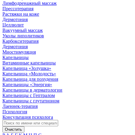
Лимфодренажный массаж
Прессотерапия
Растяжки на коже
Дермотония
Целлюлит
Вакуумный массаж
Уколы липолитиков
Карбокситерапия
Дермотония
Миостимуляция
Капельницы
Витаминные капельницы
Капельница «Золушка»
Капельница «Молодость»
Капельница для похудения
Капельницы «Энергия»
Капельницы в дерматологии
Капельницы с Гептралом
Капельницы с глутатионом
Лаеннек-терапия
Психология
Консультация психолога
Очистить