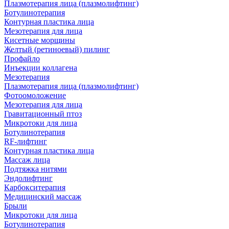
Плазмотерапия лица (плазмолифтинг)
Ботулинотерапия
Контурная пластика лица
Мезотерапия для лица
Кисетные морщины
Желтый (ретиноевый) пилинг
Профайло
Инъекции коллагена
Мезотерапия
Плазмотерапия лица (плазмолифтинг)
Фотоомоложение
Мезотерапия для лица
Гравитационный птоз
Микротоки для лица
Ботулинотерапия
RF-лифтинг
Контурная пластика лица
Массаж лица
Подтяжка нитями
Эндолифтинг
Карбокситерапия
Медицинский массаж
Брыли
Микротоки для лица
Ботулинотерапия