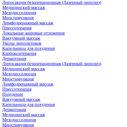
Липосакция безоперационная (Лазерный липолиз)
Медицинский массаж
Мезодиссолюция
Миостимуляция
Лимфодренажный массаж
Прессотерапия
Локальные жировые отложения
Вакуумный массаж
Уколы липолитиков
Капельница для похудения
Карбокситерапия
Дермотония
Липосакция безоперационная (Лазерный липолиз)
Медицинский массаж
Мезодиссолюция
Миостимуляция
Лимфодренажный массаж
Прессотерапия
Похудение
Вакуумный массаж
Капельница для похудения
Дермотония
Медицинский массаж
Мезодиссолюция
Миостимуляция