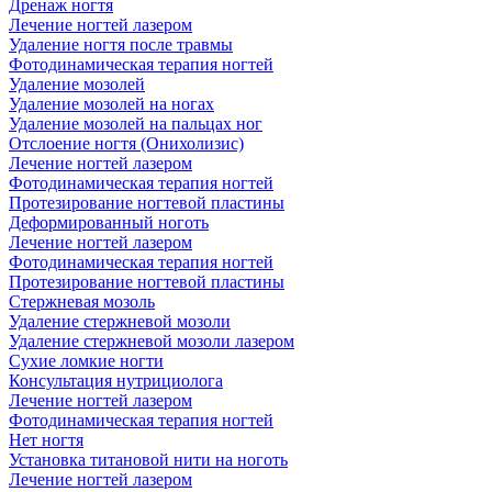
Дренаж ногтя
Лечение ногтей лазером
Удаление ногтя после травмы
Фотодинамическая терапия ногтей
Удаление мозолей
Удаление мозолей на ногах
Удаление мозолей на пальцах ног
Отслоение ногтя (Онихолизис)
Лечение ногтей лазером
Фотодинамическая терапия ногтей
Протезирование ногтевой пластины
Деформированный ноготь
Лечение ногтей лазером
Фотодинамическая терапия ногтей
Протезирование ногтевой пластины
Стержневая мозоль
Удаление стержневой мозоли
Удаление стержневой мозоли лазером
Сухие ломкие ногти
Консультация нутрициолога
Лечение ногтей лазером
Фотодинамическая терапия ногтей
Нет ногтя
Установка титановой нити на ноготь
Лечение ногтей лазером