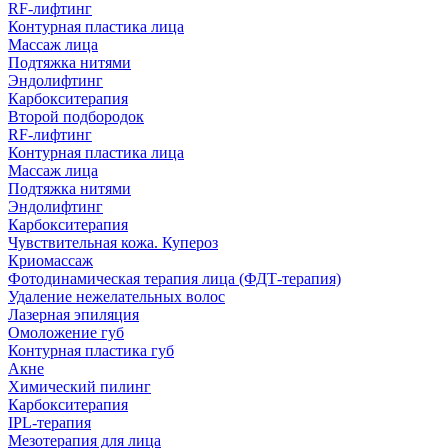
RF-лифтинг
Контурная пластика лица
Массаж лица
Подтяжка нитями
Эндолифтинг
Карбокситерапия
Второй подбородок
RF-лифтинг
Контурная пластика лица
Массаж лица
Подтяжка нитями
Эндолифтинг
Карбокситерапия
Чувствительная кожа. Купероз
Криомассаж
Фотодинамическая терапия лица (ФДТ-терапия)
Удаление нежелательных волос
Лазерная эпиляция
Омоложение губ
Контурная пластика губ
Акне
Химический пилинг
Карбокситерапия
IPL‑терапия
Мезотерапия для лица