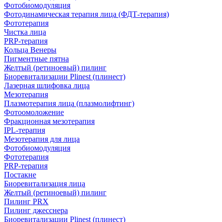
Фотобиомодуляция
Фотодинамическая терапия лица (ФДТ-терапия)
Фототерапия
Чистка лица
PRP-терапия
Кольца Венеры
Пигментные пятна
Желтый (ретиноевый) пилинг
Биоревитализации Plinest (плинест)
Лазерная шлифовка лица
Мезотерапия
Плазмотерапия лица (плазмолифтинг)
Фотоомоложение
Фракционная мезотерапия
IPL‑терапия
Мезотерапия для лица
Фотобиомодуляция
Фототерапия
PRP-терапия
Постакне
Биоревитализация лица
Желтый (ретиноевый) пилинг
Пилинг PRX
Пилинг джесснера
Биоревитализации Plinest (плинест)