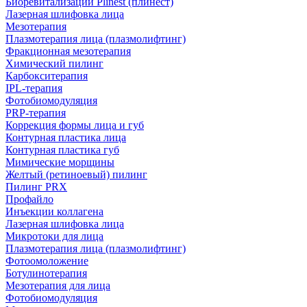
Биоревитализации Plinest (плинест)
Лазерная шлифовка лица
Мезотерапия
Плазмотерапия лица (плазмолифтинг)
Фракционная мезотерапия
Химический пилинг
Карбокситерапия
IPL‑терапия
Фотобиомодуляция
PRP-терапия
Коррекция формы лица и губ
Контурная пластика лица
Контурная пластика губ
Мимические морщины
Желтый (ретиноевый) пилинг
Пилинг PRX
Профайло
Инъекции коллагена
Лазерная шлифовка лица
Микротоки для лица
Плазмотерапия лица (плазмолифтинг)
Фотоомоложение
Ботулинотерапия
Мезотерапия для лица
Фотобиомодуляция