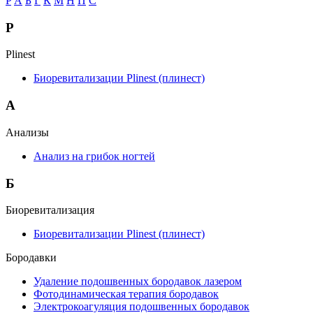
P
А
Б
Г
К
М
Н
П
С
P
Plinest
Биоревитализации Plinest (плинест)
А
Анализы
Анализ на грибок ногтей
Б
Биоревитализация
Биоревитализации Plinest (плинест)
Бородавки
Удаление подошвенных бородавок лазером
Фотодинамическая терапия бородавок
Электрокоагуляция подошвенных бородавок