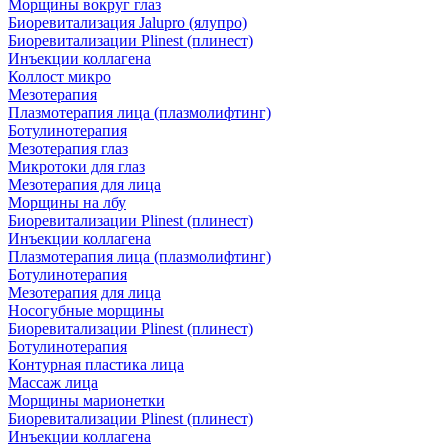
Морщины вокруг глаз
Биоревитализация Jalupro (ялупро)
Биоревитализации Plinest (плинест)
Инъекции коллагена
Коллост микро
Мезотерапия
Плазмотерапия лица (плазмолифтинг)
Ботулинотерапия
Мезотерапия глаз
Микротоки для глаз
Мезотерапия для лица
Морщины на лбу
Биоревитализации Plinest (плинест)
Инъекции коллагена
Плазмотерапия лица (плазмолифтинг)
Ботулинотерапия
Мезотерапия для лица
Носогубные морщины
Биоревитализации Plinest (плинест)
Ботулинотерапия
Контурная пластика лица
Массаж лица
Морщины марионетки
Биоревитализации Plinest (плинест)
Инъекции коллагена