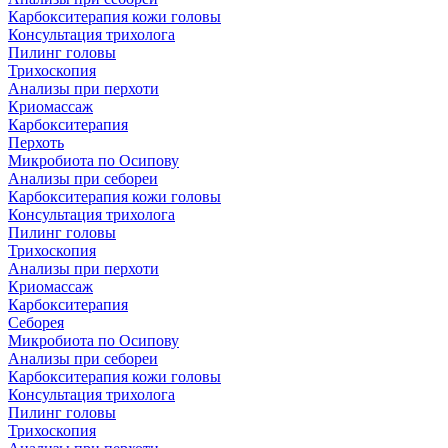
Карбокситерапия кожи головы
Консультация трихолога
Пилинг головы
Трихоскопия
Анализы при перхоти
Криомассаж
Карбокситерапия
Перхоть
Микробиота по Осипову
Анализы при себореи
Карбокситерапия кожи головы
Консультация трихолога
Пилинг головы
Трихоскопия
Анализы при перхоти
Криомассаж
Карбокситерапия
Себорея
Микробиота по Осипову
Анализы при себореи
Карбокситерапия кожи головы
Консультация трихолога
Пилинг головы
Трихоскопия