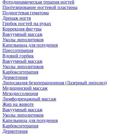
Фотодинамическая терапия ногтей
Протезирование ногтевой пластины
Подногтевая гематома
Дренаж ногтя
Грибок ногтей на руках
Коррекция фигуры
Вакуумный массаж
Уколы липолитиков
Капельница для похудения
Прессотерапия
Вдовий горбик
Вакуумный массаж
Уколы липолитиков
Карбокситерапия
Дермотония
Липосакция безоперационная (Лазерный липолиз)
Медицинский массаж
Мезодиссолюция
Лимфодренажный массаж
Жир на животе
Вакуумный массаж
Уколы липолитиков
Капельница для похудения
Карбокситерапия
Дермотония