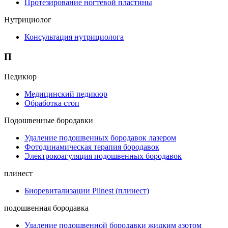
Протезирование ногтевой пластины
Нутрициолог
Консультация нутрициолога
П
Педикюр
Медицинский педикюр
Обработка стоп
Подошвенные бородавки
Удаление подошвенных бородавок лазером
Фотодинамическая терапия бородавок
Электрокоагуляция подошвенных бородавок
плинест
Биоревитализации Plinest (плинест)
подошвенная бородавка
Удаление подошвенной бородавки жидким азотом