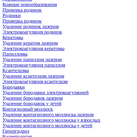
Кожные новообразования
Проверка родинок
Родинки
Проверка родинок
Удаление родинок лазером
Электрокоагуляция родинок
Кератомы
Удаление кератом лазером
Электрокоагуляция кератомы
Папилломы
Удаление папиллом лазером
Электрокоагуляция папиллом
Ксантелазма
Удаление ксантелазм лазером
Электрокоагуляция ксантелазм
Бородавки
Удаление бородавки электрокоагуляцией
Удаление бородавок лазером
Удаление бородавок у детей
Контагиозный моллюск
Удаление контагиозного моллюска лазером
Удаление контагиозного моллюска у взрослых
Удаление контагиозного моллюска у детей
Гипергидроз
Косметология