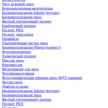
Уход за кожей лица
Безинъекционная мезотерапия
Биоревитализация Jalupro (ялупро)
Биоревитализация лица
Желтый (ретиноевый) пилинг
Карбоновый пилинг
Пилинг PRX
Пилинг джесснера
Профайло
Ультразвуковая чистка лица
Биоревитализации Plinest (плинест)
Фотоомоложение
Химический пилинг
Массаж лица
Криомассаж
Мезотерапия для лица
Фотобиомодуляция
Фотодинамическая терапия лица (ФДТ-терапия)
Чистка лица
Дряблость кожи
Биоревитализация Jalupro (ялупро)
Биоревитализация лица
Желтый (ретиноевый) пилинг
Пилинг PRX