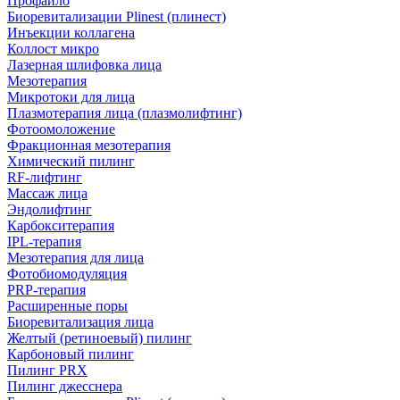
Профайло
Биоревитализации Plinest (плинест)
Инъекции коллагена
Коллост микро
Лазерная шлифовка лица
Мезотерапия
Микротоки для лица
Плазмотерапия лица (плазмолифтинг)
Фотоомоложение
Фракционная мезотерапия
Химический пилинг
RF-лифтинг
Массаж лица
Эндолифтинг
Карбокситерапия
IPL‑терапия
Мезотерапия для лица
Фотобиомодуляция
PRP-терапия
Расширенные поры
Биоревитализация лица
Желтый (ретиноевый) пилинг
Карбоновый пилинг
Пилинг PRX
Пилинг джесснера