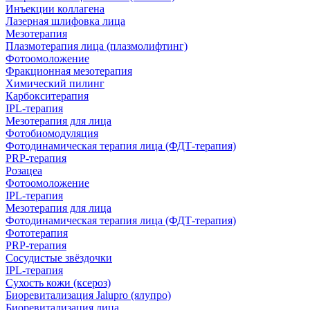
Инъекции коллагена
Лазерная шлифовка лица
Мезотерапия
Плазмотерапия лица (плазмолифтинг)
Фотоомоложение
Фракционная мезотерапия
Химический пилинг
Карбокситерапия
IPL‑терапия
Мезотерапия для лица
Фотобиомодуляция
Фотодинамическая терапия лица (ФДТ-терапия)
PRP-терапия
Розацеа
Фотоомоложение
IPL‑терапия
Мезотерапия для лица
Фотодинамическая терапия лица (ФДТ-терапия)
Фототерапия
PRP-терапия
Сосудистые звёздочки
IPL‑терапия
Сухость кожи (ксероз)
Биоревитализация Jalupro (ялупро)
Биоревитализация лица