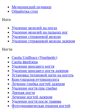
Медицинский педикюр
Обработка стоп
Ноги
Удаление мозолей на ногах
Удаление мозолей на пальцах ног
Удаление стержневой мозоли
Удаление стержневой мозоли лазером
Ногти
Скоба UniBrace (Унибрейс)
Скоба фрейзера
Удаление вросшего ногтя
Удаление вросшего ногтя лазером
Установка титановой нити на ноготь
Консультация нутрициолога
Лечение грибка ногтей лазером
Удаление ногтя при грибке
Дренаж ногтя
Лечение ногтей лазером
Удаление ногтя после травмы
Фотодинамическая терапия ногтей