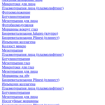
Микротоки для лица
Плазмотерапия лица (плазмолифтинг)
Фотоомоложение
Ботулинотерапия
Мезотерапия для лица
Фотобиомодуляция
Морщины вокруг глаз
Биоревитализация Jalupro (ялупро)
Биоревитализации Plinest (плинест)
Инъекции коллагена
Коллост микро
Мезотерапия
Плазмотерапия лица (плазмолифтинг)
Ботулинотерапия
Мезотерапия глаз
Микротоки для глаз
Мезотерапия для лица
Морщины на лбу
Биоревитализации Plinest (плинест)
Инъекции коллагена
Плазмотерапия лица (плазмолифтинг)
Ботулинотерапия
Мезотерапия для лица
Носогубные морщины