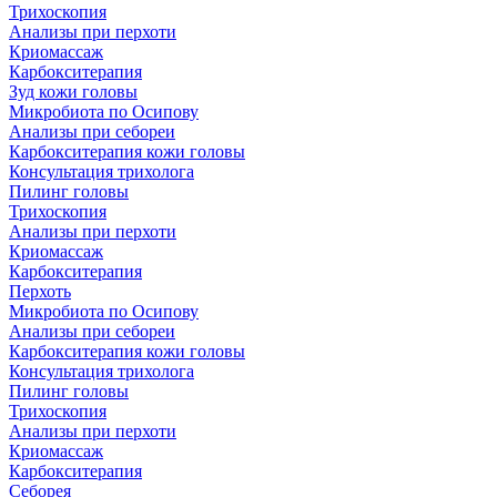
Трихоскопия
Анализы при перхоти
Криомассаж
Карбокситерапия
Зуд кожи головы
Микробиота по Осипову
Анализы при себореи
Карбокситерапия кожи головы
Консультация трихолога
Пилинг головы
Трихоскопия
Анализы при перхоти
Криомассаж
Карбокситерапия
Перхоть
Микробиота по Осипову
Анализы при себореи
Карбокситерапия кожи головы
Консультация трихолога
Пилинг головы
Трихоскопия
Анализы при перхоти
Криомассаж
Карбокситерапия
Себорея