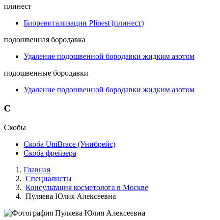
плинест
Биоревитализации Plinest (плинест)
подошвенная бородавка
Удаление подошвенной бородавки жидким азотом
подошвенные бородавки
Удаление подошвенной бородавки жидким азотом
С
Скобы
Скоба UniBrace (Унибрейс)
Скоба фрейзера
Главная
Специалисты
Консультация косметолога в Москве
Пуляева Юлия Алексеевна