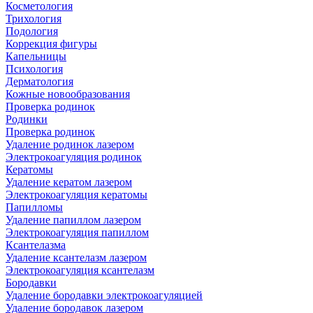
Косметология
Трихология
Подология
Коррекция фигуры
Капельницы
Психология
Дерматология
Кожные новообразования
Проверка родинок
Родинки
Проверка родинок
Удаление родинок лазером
Электрокоагуляция родинок
Кератомы
Удаление кератом лазером
Электрокоагуляция кератомы
Папилломы
Удаление папиллом лазером
Электрокоагуляция папиллом
Ксантелазма
Удаление ксантелазм лазером
Электрокоагуляция ксантелазм
Бородавки
Удаление бородавки электрокоагуляцией
Удаление бородавок лазером