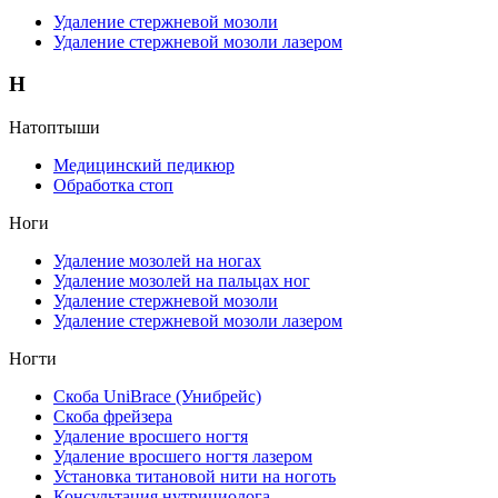
Удаление стержневой мозоли
Удаление стержневой мозоли лазером
Н
Натоптыши
Медицинский педикюр
Обработка стоп
Ноги
Удаление мозолей на ногах
Удаление мозолей на пальцах ног
Удаление стержневой мозоли
Удаление стержневой мозоли лазером
Ногти
Скоба UniBrace (Унибрейс)
Скоба фрейзера
Удаление вросшего ногтя
Удаление вросшего ногтя лазером
Установка титановой нити на ноготь
Консультация нутрициолога