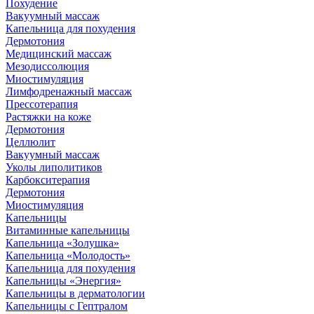
Похудение
Вакуумный массаж
Капельница для похудения
Дермотония
Медицинский массаж
Мезодиссолюция
Миостимуляция
Лимфодренажный массаж
Прессотерапия
Растяжки на коже
Дермотония
Целлюлит
Вакуумный массаж
Уколы липолитиков
Карбокситерапия
Дермотония
Миостимуляция
Капельницы
Витаминные капельницы
Капельница «Золушка»
Капельница «Молодость»
Капельница для похудения
Капельницы «Энергия»
Капельницы в дерматологии
Капельницы с Гептралом