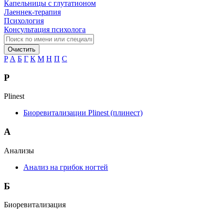
Капельницы с глутатионом
Лаеннек-терапия
Психология
Консультация психолога
Очистить
P
А
Б
Г
К
М
Н
П
С
P
Plinest
Биоревитализации Plinest (плинест)
А
Анализы
Анализ на грибок ногтей
Б
Биоревитализация