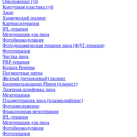
Омоложение губ
Контурная пластика губ
Акне
Химический пилинг
Карбокситерапия
IPL‑терапия
Мезотерапия для лица
Фотобиомодуляция
Фотодинамическая терапия лица (ФДТ-терапия)
Фототерапия
Чистка лица
PRP-терапия
Кольца Венеры
Пигментные пятна
Желтый (ретиноевый) пилинг
Биоревитализации Plinest (плинест)
Лазерная шлифовка лица
Мезотерапия
Плазмотерапия лица (плазмолифтинг)
Фотоомоложение
Фракционная мезотерапия
IPL‑терапия
Мезотерапия для лица
Фотобиомодуляция
Фототерапия