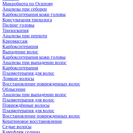
Микробиота по Осипову
Анализы при себореи
Карбокситерапия кожи головы
Консультация трихолога
Пилинг головы
Трихоскопия
Анализы при перхоти
Криомассаж
Карбокситерапия
Выпадение волос
Карбокситерапия кожи головы
Анализы при выпадении волос
Карбокситерапия
Плазмотерапия для волос
Ломкие волосы
Восстановление поврежденных волос
Облысение
Анализы при выпадении волос
Плазмотерапия для волос
Повреждённые волосы
Плазмотерапия для волос
Восстановление поврежденных волос
Кератиновое восстановление
Седые волосы
Камуфляж седины