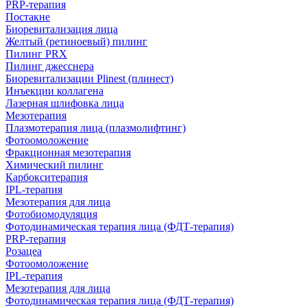
PRP-терапия
Постакне
Биоревитализация лица
Желтый (ретиноевый) пилинг
Пилинг PRX
Пилинг джесснера
Биоревитализации Plinest (плинест)
Инъекции коллагена
Лазерная шлифовка лица
Мезотерапия
Плазмотерапия лица (плазмолифтинг)
Фотоомоложение
Фракционная мезотерапия
Химический пилинг
Карбокситерапия
IPL‑терапия
Мезотерапия для лица
Фотобиомодуляция
Фотодинамическая терапия лица (ФДТ-терапия)
PRP-терапия
Розацеа
Фотоомоложение
IPL‑терапия
Мезотерапия для лица
Фотодинамическая терапия лица (ФДТ-терапия)