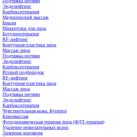
Подтяжка нитями
Эндолифтинг
Карбокситерапия
Медицинский массаж
Брыли
Микротоки для лица
Ботулинотерапия
RF-лифтинг
Контурная пластика лица
Массаж лица
Подтяжка нитями
Эндолифтинг
Карбокситерапия
Второй подбородок
RF-лифтинг
Контурная пластика лица
Массаж лица
Подтяжка нитями
Эндолифтинг
Карбокситерапия
Чувствительная кожа. Купероз
Криомассаж
Фотодинамическая терапия лица (ФДТ-терапия)
Удаление нежелательных волос
Лазерная эпиляция