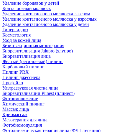
Удаление бородавок у детей
Контагиозный моллюск
Удаление контагиозного моллюска лазером
Удаление контагиозного моллюска у взрослых
Удаление контагиозного моллюска у детей
Гипергидроз
Косметология
Уход за кожей лица
Безинъекционная мезотерапия
Биоревитализация Jalupro (ялупро)
Биоревитализация лица
Желтый (ретиноевый) пилинг
Карбоновый пилинг
Пилинг PRX
Пилинг джесснера
Профайло
Ультразвуковая чистка лица
Биоревитализации Plinest (плинест)
Фотоомоложение
Химический пилинг
Массаж лица
Криомассаж
Мезотерапия для лица
Фотобиомодуляция
Фотодинамическая терапия лица (ФДТ-терапия)