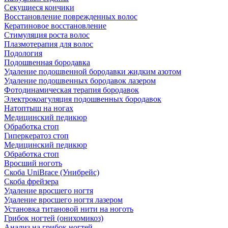
Секущиеся кончики
Восстановление поврежденных волос
Кератиновое восстановление
Стимуляция роста волос
Плазмотерапия для волос
Подология
Подошвенная бородавка
Удаление подошвенной бородавки жидким азотом
Удаление подошвенных бородавок лазером
Фотодинамическая терапия бородавок
Электрокоагуляция подошвенных бородавок
Натоптыш на ногах
Медицинский педикюр
Обработка стоп
Гиперкератоз стоп
Медицинский педикюр
Обработка стоп
Вросший ноготь
Скоба UniBrace (Унибрейс)
Скоба фрейзера
Удаление вросшего ногтя
Удаление вросшего ногтя лазером
Установка титановой нити на ноготь
Грибок ногтей (онихомикоз)
Анализ на грибок ногтей