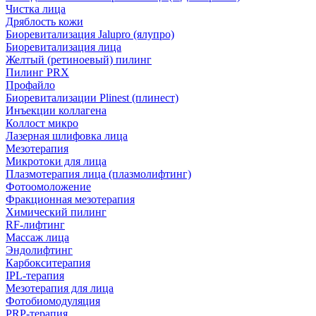
Чистка лица
Дряблость кожи
Биоревитализация Jalupro (ялупро)
Биоревитализация лица
Желтый (ретиноевый) пилинг
Пилинг PRX
Профайло
Биоревитализации Plinest (плинест)
Инъекции коллагена
Коллост микро
Лазерная шлифовка лица
Мезотерапия
Микротоки для лица
Плазмотерапия лица (плазмолифтинг)
Фотоомоложение
Фракционная мезотерапия
Химический пилинг
RF-лифтинг
Массаж лица
Эндолифтинг
Карбокситерапия
IPL‑терапия
Мезотерапия для лица
Фотобиомодуляция
PRP-терапия