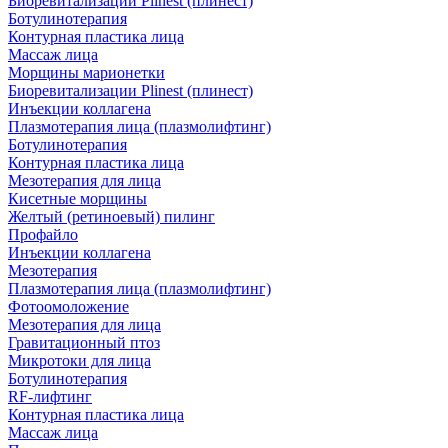
Биоревитализации Plinest (плинест)
Ботулинотерапия
Контурная пластика лица
Массаж лица
Морщины марионетки
Биоревитализации Plinest (плинест)
Инъекции коллагена
Плазмотерапия лица (плазмолифтинг)
Ботулинотерапия
Контурная пластика лица
Мезотерапия для лица
Кисетные морщины
Желтый (ретиноевый) пилинг
Профайло
Инъекции коллагена
Мезотерапия
Плазмотерапия лица (плазмолифтинг)
Фотоомоложение
Мезотерапия для лица
Гравитационный птоз
Микротоки для лица
Ботулинотерапия
RF-лифтинг
Контурная пластика лица
Массаж лица