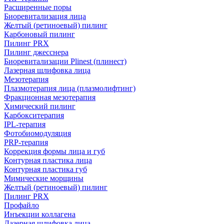
Расширенные поры
Биоревитализация лица
Желтый (ретиноевый) пилинг
Карбоновый пилинг
Пилинг PRX
Пилинг джесснера
Биоревитализации Plinest (плинест)
Лазерная шлифовка лица
Мезотерапия
Плазмотерапия лица (плазмолифтинг)
Фракционная мезотерапия
Химический пилинг
Карбокситерапия
IPL‑терапия
Фотобиомодуляция
PRP-терапия
Коррекция формы лица и губ
Контурная пластика лица
Контурная пластика губ
Мимические морщины
Желтый (ретиноевый) пилинг
Пилинг PRX
Профайло
Инъекции коллагена
Лазерная шлифовка лица