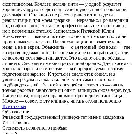
скептицизмом. Коллеги делали нити — у одной результат
хороший, у другой через год всё вернулось плюс небольшой
дискомфорт. Операцию не рассматривала: три недели
реабилитации при моём графике — нереально.
Про лазерный
эндолифтинг лица читала в профессиональных источниках,
не в рекламных статьях. Записалась к Пуляевой Юлии
Алексеевне — именно потому что она врач-косметолог, а не
просто «мастер лазера».
На консультации она смотрела на
меня, а не в экран. Объяснила — с анатомией, без воды — где
лазерная подтяжка лица без операции реально работает, а где
её возможности заканчиваются. Это важно: она не обещала
лишнего.
Сделали нижнюю треть и подбородок. Дней восемь я
ходила в шарфе и с синяками — всё предсказуемо, к этому
подготовили заранее. К третьей неделе отёк сошёл, и я
увидела результат: овал стал чётче, тот самый «второй
подбородок» ушёл. За этой кажущейся лёгкостью — очень
точная работа и многолетний опыт. Запишусь снова через год.
Пациенткам, которые спрашивают про эндолифтинг лица в
Москве — советую эту клинику.
читать отзыв полностью
Все отзывы
Образование
Рязанский государственный университет имени академика
И.П. Павлова
Стоимость первичного приёма: