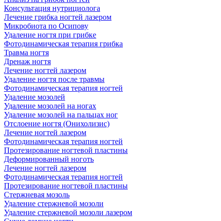
Консультация нутрициолога
Лечение грибка ногтей лазером
Микробиота по Осипову
Удаление ногтя при грибке
Фотодинамическая терапия грибка
Травма ногтя
Дренаж ногтя
Лечение ногтей лазером
Удаление ногтя после травмы
Фотодинамическая терапия ногтей
Удаление мозолей
Удаление мозолей на ногах
Удаление мозолей на пальцах ног
Отслоение ногтя (Онихолизис)
Лечение ногтей лазером
Фотодинамическая терапия ногтей
Протезирование ногтевой пластины
Деформированный ноготь
Лечение ногтей лазером
Фотодинамическая терапия ногтей
Протезирование ногтевой пластины
Стержневая мозоль
Удаление стержневой мозоли
Удаление стержневой мозоли лазером