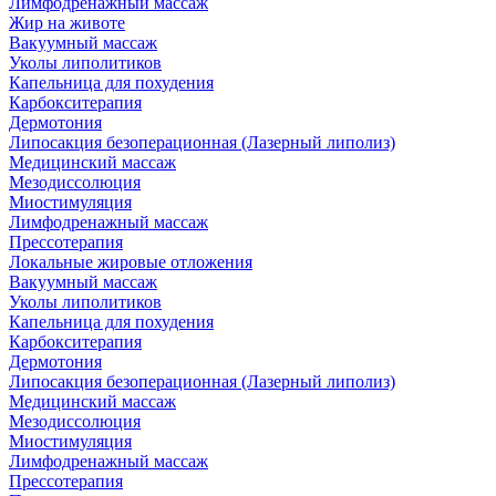
Лимфодренажный массаж
Жир на животе
Вакуумный массаж
Уколы липолитиков
Капельница для похудения
Карбокситерапия
Дермотония
Липосакция безоперационная (Лазерный липолиз)
Медицинский массаж
Мезодиссолюция
Миостимуляция
Лимфодренажный массаж
Прессотерапия
Локальные жировые отложения
Вакуумный массаж
Уколы липолитиков
Капельница для похудения
Карбокситерапия
Дермотония
Липосакция безоперационная (Лазерный липолиз)
Медицинский массаж
Мезодиссолюция
Миостимуляция
Лимфодренажный массаж
Прессотерапия