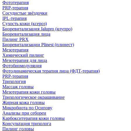
Фототерапия
PRP-терапия
Сосудистые звёздочки
IPL‑терапия
Сухость кожи (ксероз)
Биоревитализация Jalupro (ялупро)
Биоревитализация лица
Пилинг PRX
Биоревитализации Plinest (плинест)
Мезотерапия
Химический пилинг
Мезотерапия для лица
Фотобиомодуляция
Фотодинамическая терапия лица (ФДТ-терапия)
PRP-терапия
Трихология
Массаж головы
Мезотерапия кожи головы
Трихологическое окрашивание
Жирная кожа головы
Микробиота по Осипову
Анализы при себореи
Карбокситерапия кожи головы
Консультация трихолога
Пилинг головы