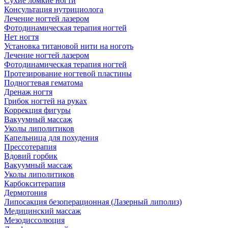
Сухие ломкие ногти
Консультация нутрициолога
Лечение ногтей лазером
Фотодинамическая терапия ногтей
Нет ногтя
Установка титановой нити на ноготь
Лечение ногтей лазером
Фотодинамическая терапия ногтей
Протезирование ногтевой пластины
Подногтевая гематома
Дренаж ногтя
Грибок ногтей на руках
Коррекция фигуры
Вакуумный массаж
Уколы липолитиков
Капельница для похудения
Прессотерапия
Вдовий горбик
Вакуумный массаж
Уколы липолитиков
Карбокситерапия
Дермотония
Липосакция безоперационная (Лазерный липолиз)
Медицинский массаж
Мезодиссолюция