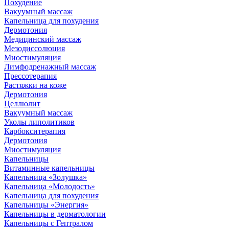
Похудение
Вакуумный массаж
Капельница для похудения
Дермотония
Медицинский массаж
Мезодиссолюция
Миостимуляция
Лимфодренажный массаж
Прессотерапия
Растяжки на коже
Дермотония
Целлюлит
Вакуумный массаж
Уколы липолитиков
Карбокситерапия
Дермотония
Миостимуляция
Капельницы
Витаминные капельницы
Капельница «Золушка»
Капельница «Молодость»
Капельница для похудения
Капельницы «Энергия»
Капельницы в дерматологии
Капельницы с Гептралом