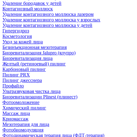
Удаление бородавок у детей
Контагиозный моллюск
Удаление контагиозного моллюска лазером
Удаление контагиозного моллюска у взрослых
Удаление контагиозного моллюска у детей
Гипергидроз
Косметология
Уход за кожей лица
Безинъекционная мезотерапия
Биоревитализация Jalupro (ялупро)
Биоревитализация лица
Желтый (ретиноевый) пилинг
Карбоновый пилинг
Пилинг PRX
Пилинг джесснера
Профайло
Ультразвуковая чистка лица
Биоревитализации Plinest (плинест)
Фотоомоложение
Химический пилинг
Массаж лица
Криомассаж
Мезотерапия для лица
Фотобиомодуляция
Фотодинамическая терапия лица (ФДТ-терапия)