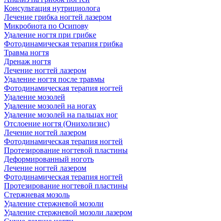
Консультация нутрициолога
Лечение грибка ногтей лазером
Микробиота по Осипову
Удаление ногтя при грибке
Фотодинамическая терапия грибка
Травма ногтя
Дренаж ногтя
Лечение ногтей лазером
Удаление ногтя после травмы
Фотодинамическая терапия ногтей
Удаление мозолей
Удаление мозолей на ногах
Удаление мозолей на пальцах ног
Отслоение ногтя (Онихолизис)
Лечение ногтей лазером
Фотодинамическая терапия ногтей
Протезирование ногтевой пластины
Деформированный ноготь
Лечение ногтей лазером
Фотодинамическая терапия ногтей
Протезирование ногтевой пластины
Стержневая мозоль
Удаление стержневой мозоли
Удаление стержневой мозоли лазером