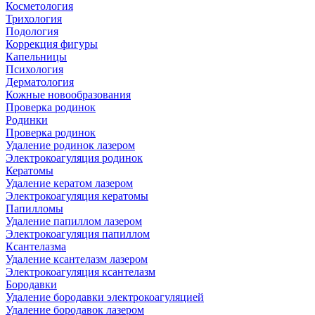
Косметология
Трихология
Подология
Коррекция фигуры
Капельницы
Психология
Дерматология
Кожные новообразования
Проверка родинок
Родинки
Проверка родинок
Удаление родинок лазером
Электрокоагуляция родинок
Кератомы
Удаление кератом лазером
Электрокоагуляция кератомы
Папилломы
Удаление папиллом лазером
Электрокоагуляция папиллом
Ксантелазма
Удаление ксантелазм лазером
Электрокоагуляция ксантелазм
Бородавки
Удаление бородавки электрокоагуляцией
Удаление бородавок лазером