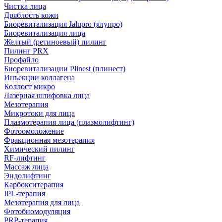
Чистка лица
Дряблость кожи
Биоревитализация Jalupro (ялупро)
Биоревитализация лица
Желтый (ретиноевый) пилинг
Пилинг PRX
Профайло
Биоревитализации Plinest (плинест)
Инъекции коллагена
Коллост микро
Лазерная шлифовка лица
Мезотерапия
Микротоки для лица
Плазмотерапия лица (плазмолифтинг)
Фотоомоложение
Фракционная мезотерапия
Химический пилинг
RF-лифтинг
Массаж лица
Эндолифтинг
Карбокситерапия
IPL‑терапия
Мезотерапия для лица
Фотобиомодуляция
PRP-терапия