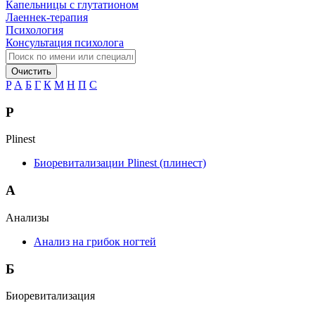
Капельницы с глутатионом
Лаеннек-терапия
Психология
Консультация психолога
Очистить
P
А
Б
Г
К
М
Н
П
С
P
Plinest
Биоревитализации Plinest (плинест)
А
Анализы
Анализ на грибок ногтей
Б
Биоревитализация