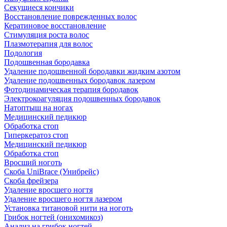
Секущиеся кончики
Восстановление поврежденных волос
Кератиновое восстановление
Стимуляция роста волос
Плазмотерапия для волос
Подология
Подошвенная бородавка
Удаление подошвенной бородавки жидким азотом
Удаление подошвенных бородавок лазером
Фотодинамическая терапия бородавок
Электрокоагуляция подошвенных бородавок
Натоптыш на ногах
Медицинский педикюр
Обработка стоп
Гиперкератоз стоп
Медицинский педикюр
Обработка стоп
Вросший ноготь
Скоба UniBrace (Унибрейс)
Скоба фрейзера
Удаление вросшего ногтя
Удаление вросшего ногтя лазером
Установка титановой нити на ноготь
Грибок ногтей (онихомикоз)
Анализ на грибок ногтей