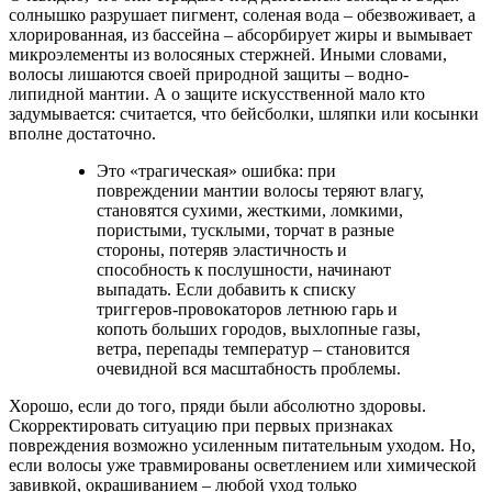
солнышко разрушает пигмент, соленая вода – обезвоживает, а
хлорированная, из бассейна – абсорбирует жиры и вымывает
микроэлементы из волосяных стержней. Иными словами,
волосы лишаются своей природной защиты – водно-
липидной мантии. А о защите искусственной мало кто
задумывается: считается, что бейсболки, шляпки или косынки
вполне достаточно.
Это «трагическая» ошибка: при
повреждении мантии волосы теряют влагу,
становятся сухими, жесткими, ломкими,
пористыми, тусклыми, торчат в разные
стороны, потеряв эластичность и
способность к послушности, начинают
выпадать. Если добавить к списку
триггеров-провокаторов летнюю гарь и
копоть больших городов, выхлопные газы,
ветра, перепады температур – становится
очевидной вся масштабность проблемы.
Хорошо, если до того, пряди были абсолютно здоровы.
Скорректировать ситуацию при первых признаках
повреждения возможно усиленным питательным уходом. Но,
если волосы уже травмированы осветлением или химической
завивкой, окрашиванием – любой уход только