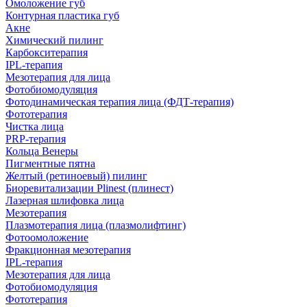
Омоложение губ
Контурная пластика губ
Акне
Химический пилинг
Карбокситерапия
IPL‑терапия
Мезотерапия для лица
Фотобиомодуляция
Фотодинамическая терапия лица (ФДТ-терапия)
Фототерапия
Чистка лица
PRP-терапия
Кольца Венеры
Пигментные пятна
Желтый (ретиноевый) пилинг
Биоревитализации Plinest (плинест)
Лазерная шлифовка лица
Мезотерапия
Плазмотерапия лица (плазмолифтинг)
Фотоомоложение
Фракционная мезотерапия
IPL‑терапия
Мезотерапия для лица
Фотобиомодуляция
Фототерапия