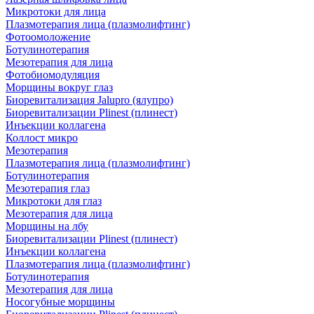
Микротоки для лица
Плазмотерапия лица (плазмолифтинг)
Фотоомоложение
Ботулинотерапия
Мезотерапия для лица
Фотобиомодуляция
Морщины вокруг глаз
Биоревитализация Jalupro (ялупро)
Биоревитализации Plinest (плинест)
Инъекции коллагена
Коллост микро
Мезотерапия
Плазмотерапия лица (плазмолифтинг)
Ботулинотерапия
Мезотерапия глаз
Микротоки для глаз
Мезотерапия для лица
Морщины на лбу
Биоревитализации Plinest (плинест)
Инъекции коллагена
Плазмотерапия лица (плазмолифтинг)
Ботулинотерапия
Мезотерапия для лица
Носогубные морщины