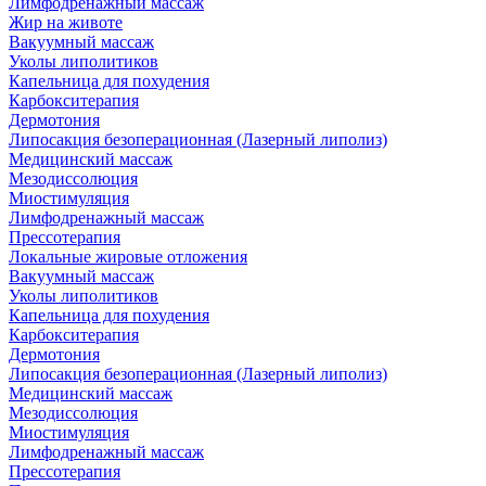
Лимфодренажный массаж
Жир на животе
Вакуумный массаж
Уколы липолитиков
Капельница для похудения
Карбокситерапия
Дермотония
Липосакция безоперационная (Лазерный липолиз)
Медицинский массаж
Мезодиссолюция
Миостимуляция
Лимфодренажный массаж
Прессотерапия
Локальные жировые отложения
Вакуумный массаж
Уколы липолитиков
Капельница для похудения
Карбокситерапия
Дермотония
Липосакция безоперационная (Лазерный липолиз)
Медицинский массаж
Мезодиссолюция
Миостимуляция
Лимфодренажный массаж
Прессотерапия