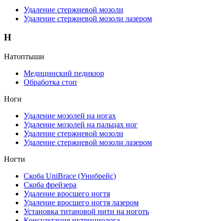
Удаление стержневой мозоли
Удаление стержневой мозоли лазером
Н
Натоптыши
Медицинский педикюр
Обработка стоп
Ноги
Удаление мозолей на ногах
Удаление мозолей на пальцах ног
Удаление стержневой мозоли
Удаление стержневой мозоли лазером
Ногти
Скоба UniBrace (Унибрейс)
Скоба фрейзера
Удаление вросшего ногтя
Удаление вросшего ногтя лазером
Установка титановой нити на ноготь
Консультация нутрициолога