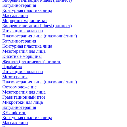
Биоревитализации Plinest (плинест)
Ботулинотерапия
Контурная пластика лица
Массаж лица
Морщины марионетки
Биоревитализации Plinest (плинест)
Инъекции коллагена
Плазмотерапия лица (плазмолифтинг)
Ботулинотерапия
Контурная пластика лица
Мезотерапия для лица
Кисетные морщины
Желтый (ретиноевый) пилинг
Профайло
Инъекции коллагена
Мезотерапия
Плазмотерапия лица (плазмолифтинг)
Фотоомоложение
Мезотерапия для лица
Гравитационный птоз
Микротоки для лица
Ботулинотерапия
RF-лифтинг
Контурная пластика лица
Массаж лица