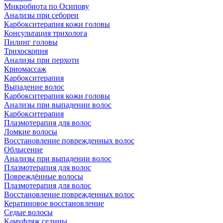
Микробиота по Осипову
Анализы при себореи
Карбокситерапия кожи головы
Консультация трихолога
Пилинг головы
Трихоскопия
Анализы при перхоти
Криомассаж
Карбокситерапия
Выпадение волос
Карбокситерапия кожи головы
Анализы при выпадении волос
Карбокситерапия
Плазмотерапия для волос
Ломкие волосы
Восстановление поврежденных волос
Облысение
Анализы при выпадении волос
Плазмотерапия для волос
Повреждённые волосы
Плазмотерапия для волос
Восстановление поврежденных волос
Кератиновое восстановление
Седые волосы
Камуфляж седины