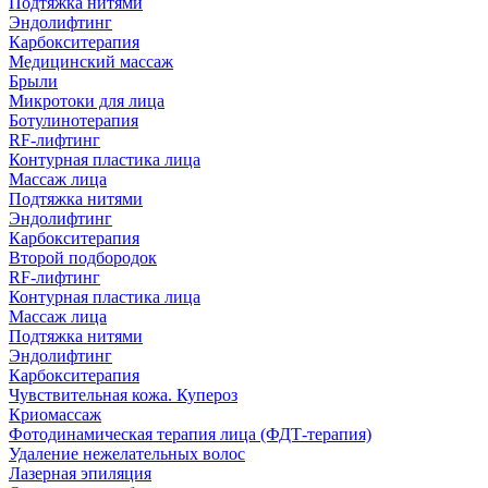
Подтяжка нитями
Эндолифтинг
Карбокситерапия
Медицинский массаж
Брыли
Микротоки для лица
Ботулинотерапия
RF-лифтинг
Контурная пластика лица
Массаж лица
Подтяжка нитями
Эндолифтинг
Карбокситерапия
Второй подбородок
RF-лифтинг
Контурная пластика лица
Массаж лица
Подтяжка нитями
Эндолифтинг
Карбокситерапия
Чувствительная кожа. Купероз
Криомассаж
Фотодинамическая терапия лица (ФДТ-терапия)
Удаление нежелательных волос
Лазерная эпиляция