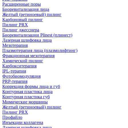
Расширенные поры
Биоревитализация лица
Желтый (ретиноевый) пилинг
Карбоновый пилинг
Пилинг PRX
Пилинг джесснера
Биоревитализации Plinest (плинест)
Лазерная шлифовка лица
Мезотерапия
Плазмотерапия лица (плазмолифтинг)
Фракционная мезотерапия
Химический пилинг
Карбокситерапия
IPL‑терапия
Фотобиомодуляция
PRP-терапия
Коррекция формы лица и губ
Контурная пластика лица
Контурная пластика губ
Мимические морщины
Желтый (ретиноевый) пилинг
Пилинг PRX
Профайло
Инъекции коллагена
Лазерная шлифовка лица