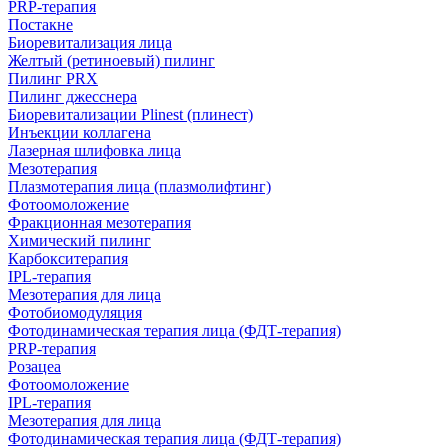
PRP-терапия
Постакне
Биоревитализация лица
Желтый (ретиноевый) пилинг
Пилинг PRX
Пилинг джесснера
Биоревитализации Plinest (плинест)
Инъекции коллагена
Лазерная шлифовка лица
Мезотерапия
Плазмотерапия лица (плазмолифтинг)
Фотоомоложение
Фракционная мезотерапия
Химический пилинг
Карбокситерапия
IPL‑терапия
Мезотерапия для лица
Фотобиомодуляция
Фотодинамическая терапия лица (ФДТ-терапия)
PRP-терапия
Розацеа
Фотоомоложение
IPL‑терапия
Мезотерапия для лица
Фотодинамическая терапия лица (ФДТ-терапия)