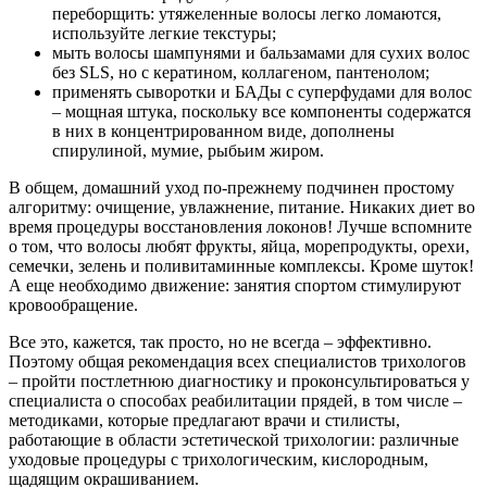
переборщить: утяжеленные волосы легко ломаются,
используйте легкие текстуры;
мыть волосы шампунями и бальзамами для сухих волос
без SLS, но с кератином, коллагеном, пантенолом;
применять сыворотки и БАДы с суперфудами для волос
– мощная штука, поскольку все компоненты содержатся
в них в концентрированном виде, дополнены
спирулиной, мумие, рыбьим жиром.
В общем, домашний уход по-прежнему подчинен простому
алгоритму: очищение, увлажнение, питание. Никаких диет во
время процедуры восстановления локонов! Лучше вспомните
о том, что волосы любят фрукты, яйца, морепродукты, орехи,
семечки, зелень и поливитаминные комплексы. Кроме шуток!
А еще необходимо движение: занятия спортом стимулируют
кровообращение.
Все это, кажется, так просто, но не всегда – эффективно.
Поэтому общая рекомендация всех специалистов трихологов
– пройти постлетнюю диагностику и проконсультироваться у
специалиста о способах реабилитации прядей, в том числе –
методиками, которые предлагают врачи и стилисты,
работающие в области эстетической трихологии: различные
уходовые процедуры с трихологическим, кислородным,
щадящим окрашиванием.