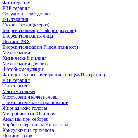
Фототерапия
PRP-терапия
Сосудистые звёздочки
IPL‑терапия
Сухость кожи (ксероз)
Биоревитализация Jalupro (ялупро)
Биоревитализация лица
Пилинг PRX
Биоревитализации Plinest (плинест)
Мезотерапия
Химический пилинг
Мезотерапия для лица
Фотобиомодуляция
Фотодинамическая терапия лица (ФДТ-терапия)
PRP-терапия
Трихология
Массаж головы
Мезотерапия кожи головы
Трихологическое окрашивание
Жирная кожа головы
Микробиота по Осипову
Анализы при себореи
Карбокситерапия кожи головы
Консультация трихолога
Пилинг головы