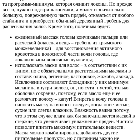
та программа-минимум, которая оживит локоны. Но прежде
всего, нужно подстричь кончики, а может и значительно
большую, поврежденную часть прядей, отказаться от любого
стайлинга и приобрести обычный деревянный гребень для
расчесывания волос. Кроме того, полезным будет:
ежедневный массаж головы кончиками пальцев или
расческой (классная вещь – гребень из крымского
можжевельника) – для восстановления активного
кровотока в волосистой части кожи головы, где
локализованы волосяные луковицы;
использовать маски для волос – в соответствии с их
типом, но с обязательными растительными маслами в
составе: олива, репейное, касторовое, жожоба, авокадо.
Исключение составляют блондинки: у них минимум
меланина внутри волоса, он, по сути, пустой, только
оболочка сохранна, поэтому, если масло еще и ее
размягчит, волосу – капут! Втирать в кожу головы и
наносить маску на волосы следует, когда они чистые,
сухие или слегка влажные. Влажность важна потому,
что в этом случае влага как бы запечатывается маской в
стержне, что увеличивает увлажнение прядей. Чистота –
позволит впитать максимум питательных веществ.
Масла можно комбинировать, добавлять другие
питательные продукты, но с питанием важно не