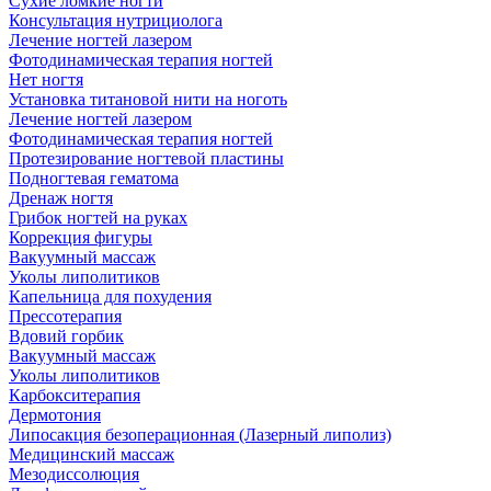
Сухие ломкие ногти
Консультация нутрициолога
Лечение ногтей лазером
Фотодинамическая терапия ногтей
Нет ногтя
Установка титановой нити на ноготь
Лечение ногтей лазером
Фотодинамическая терапия ногтей
Протезирование ногтевой пластины
Подногтевая гематома
Дренаж ногтя
Грибок ногтей на руках
Коррекция фигуры
Вакуумный массаж
Уколы липолитиков
Капельница для похудения
Прессотерапия
Вдовий горбик
Вакуумный массаж
Уколы липолитиков
Карбокситерапия
Дермотония
Липосакция безоперационная (Лазерный липолиз)
Медицинский массаж
Мезодиссолюция